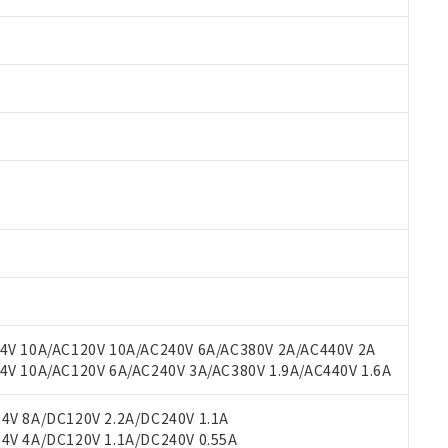
 RoHS指令（10物質）の非含有に対応した製品が提供可能な商品です
oHS指令（10物質）の非含有に対応した製品に切り替える予定のある
 RoHS指令（10物質）の非含有に非対応の商品で、対応品を出す予
 RoHS指令（10物質）の非含有の対応状況を調査中または確認中の
ンス料など無形物で、有害物質有無と関係のない商品です。
○×表
より、非含有部品としていたものが、含有品と判明した場合などやむ
みいただき、同意のうえご利用ください。
材料含有率が中国RoHSの基準値以下であることを示します。
材料含有率が中国RoHSの基準値を超えていることを示します。
V 10A/AC120V 10A/AC240V 6A/AC380V 2A/AC440V 2A
、当社制御機器事業取扱商品の当社在庫状況および標準価格(税抜)
ら貴社製品のうち、外国為替および外国貿易法に定める商品（以下｢
質）：
す。当社販売部門へお問い合わせください。
 10A/AC120V 6A/AC240V 3A/AC380V 1.9A/AC440V 1.6A
 水銀(Hg) 1000ppm以下、 カドミウム(Cd) 100ppm以下、
たは国外への提供する場合は、日本国政府の輸出許可(または役務取
000ppm以下、ポリ臭化ビフェニル類(PBB) 1000ppm以下、ポリ臭化ジフェニルエーテル類(P
事業取扱商品の中には、本サービスの対象外となる商品もあること
手続きをとります。
キシル) (DEHP)(別名：DOP) 1000ppm以下、フタル酸ブチルベンジル（BBP） 100
(GB/T26572)：
以下、フタル酸ジイソブチル (DIBP) 1000ppm以下
び標準価格照会結果は、記載している更新日時点での社内データに
V 8A/DC120V 2.2A/DC240V 1.1A
物を破棄する場合は、完全に破砕するなど、違法に輸出されないよ
(水銀) : 1000ppm、 Cd(カドミウム) : 100ppm、
業用監視および制御機器に対する適用除外項目は除く。
覧された時点での実際の在庫および標準価格とは異なる場合がある
V 4A/DC120V 1.1A/DC240V 0.55A
1000ppm、 PBBs(ポリ臭化ビフェニル類) : 1000ppm、 PBDEs(ポリ臭化ジフェニルエーテル類
物質については閾値を超える意図的な使用がないことを確認しています。