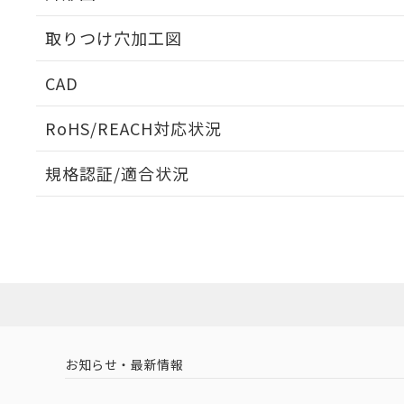
取りつけ穴加工図
CAD
ログイン/会員登録いただくと、CADデータをダウンロ
RoHS/REACH対応状況
規格認証/適合状況
EU RoHS
注意事項・凡例
A30NN-MMM-NBA-G202-NNについての規格認証/
営業員または販売店にお問い合わせください。
ダウンロードデータをご利用いただく前に、以下を必ずお読
対応状況
対応予定月
※1
※2
ソフトウェアの使用条件
対応済み
お知らせ・最新情報
中国 RoHS
注意事項・凡例