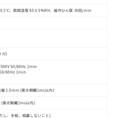
上の在庫あり
 1000ppm、 DIBP(フタル酸ジイソブチル) : 1000ppm、 BBP(フタル酸ブチルベンジル) :
品を、核兵器、ミサイル、化学兵器、生物兵器またはその他武器並
チルヘキシル)) : 1000ppm
況および標準価格はお客様のお取引先、またはお客様担当のオムロ
用いたしません。
0±2℃、周囲湿度 65±5%RH、操作ひん度 30回/min
ご相談ください。
は満たないが在庫あり
製品を第三者に販売する場合は、上記1、2および3の内容を当該第
機器販売店や当社販売拠点は「
販売ネットワーク
」をご確認くだ
販売先および販売に係わる関係者が違法に輸出するおそれがある場
用期限
び標準価格結果を当社の事前の承諾なく第三者に漏洩または開示し
え状況などにより、予定月が前後することがあります。
(最新の在庫状況については、お客様のお取引先、またはお客様担当
（10物質）のすべてが基準値以下であることを示します。
店・当社販売員にご確認ください)
能（部品リスト作成サービス）をご利用いただくには、I-Webメン
使用状況下において有害物質が外部に漏えいし、環境に深刻な影響を
あります。
機種、また在庫状況の情報を公開していない機種
ェブサイト上で当社にご登録された部品リストについて、当社およ
書ダウンロード
す。当社販売部門へお問い合わせください。
品・サービスに関するお客様との取引・商談に必要な範囲で利用す
メガ)
合意する
キャンセル
書をダウンロードすることができます。
利用者とは、
"個人情報の共同利用に関して"
の「1.共同利用者の
0V 50/60Hz 1min
します。
10物質）の非含有証明書
0/60Hz 1min
明書（当社基準）
日時点で非含有を証明するもので、過去に遡って非含有を証明するも
令のフタル酸エステル類４物質の対応では、対応完了までの期間は出
振幅 1.5mm (接点開離1ms以内)
備考欄に対応日を記載しておりました。
品への在庫切替を完了していることから、特段のことがない限り、20
2
(接点開離1ms以内)
す。
 (ただし、氷結、結露しないこと)