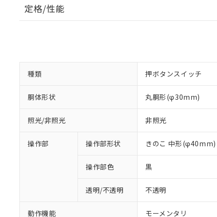
定格/性能
種類
押ボタンスイッチ
胴体形状
丸胴形(φ30mm)
照光/非照光
非照光
操作部
操作部形状
きのこ 中形(φ40mm)
操作部色
黒
透明/不透明
不透明
動作機能
モーメンタリ