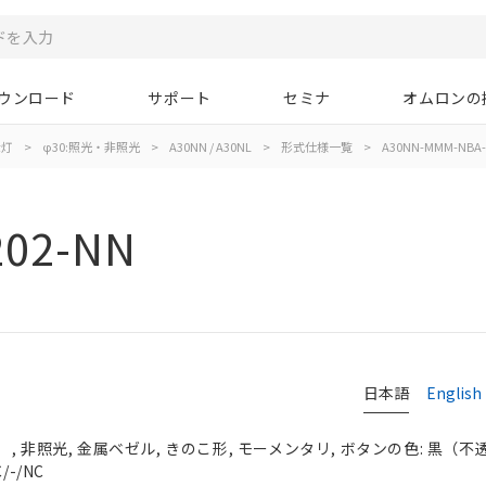
ウンロード
サポート
セミナ
オムロンの
示灯
>
φ30:照光・非照光
>
A30NN / A30NL
>
形式仕様一覧
>
A30NN-MMM-NBA-
02-NN
日本語
English
 非照光, 金属ベゼル, きのこ形, モーメンタリ, ボタンの色: 黒（不透明）
-/NC