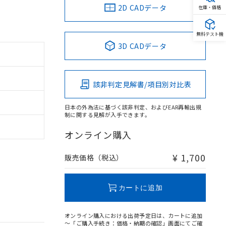
2D CADデータ
在庫・価格
無料テスト機
3D CADデータ
該非判定見解書/項目別対比表
日本の外為法に基づく該非判定、およびEAR再輸出規
制に関する見解が入手できます。
オンライン購入
¥ 1,700
販売価格（税込）
カートに追加
オンライン購入における出荷予定日は、カートに追加
～「ご購入手続き：価格・納期の確認」画面にてご確