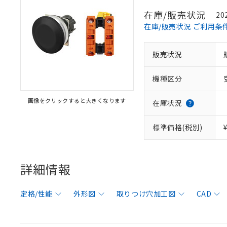
在庫/販売状況
20
在庫/販売状況 ご利用条
販売状況
機種区分
画像をクリックすると大きくなります
在庫状況
標準価格(税別)
詳細情報
定格/性能
外形図
取りつけ穴加工図
CAD