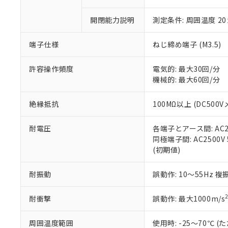
○
一定数以
DBP(フタル酸ジブチル) :
い。
当社は貴社製
DEHP(フタル酸ビス(2-エ
正式な納期状
置等に一切使
開閉能力説明
測定条件: 周囲温度 2
当社販売員に
※2 対応予定月
△
一定数に
当社は、貴社
オムロン制御
また当社は、
※2 環境保護使
端子仕様
ねじ締め端子 (M3.5)
在庫状況およ
部品在庫の切り替
たしません。
－
在庫なし
す。
「ｅ」：有害物質
機器販売
許容操作頻度
電気的: 最大30回/分
マイパーツ機
「10」：通常の
機械的: 最大60回/分
ている必要が
味します。
空
受注生産
お客様が当ウ
※3 非含有証明
「－」：未確認で
白
が、当社の製
絶縁抵抗
100MΩ以上 (DC500V
さい。
下記の非含有証明
※当社の共同
耐電圧
各端子とアース間: AC250
いる法人を指
EU RoHS指令（
同極端子間: AC2500V 5
51物質の非含有証
(初期値)
※本証明書は発行
また、RoHS指
耐振動
誤動作: 10～55Hz 複
混在することから
既に当社にて対応
耐衝撃
誤動作: 最大1000m/s
り割愛しておりま
周囲温度範囲
使用時: -25～70℃