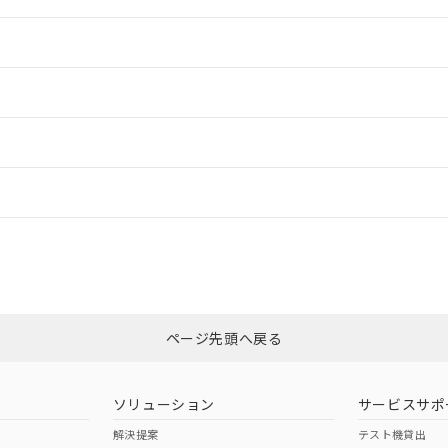
情報更新：2
情報更新：2
ードすることができます。
情報更新：
ログイン/会員登録
適合状況については、「カスタマーサポートセンタ お客様相談室」または貴
みください。
非含有証明書
※3
ページ先頭へ戻る
ダウンロードはこちら
ソリューション
サービスサポ
解決提案
テスト機貸出