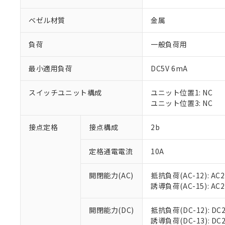
ベゼル材質
金属
負荷
一般負荷用
最小適用負荷
DC5V 6mA
※1 対応状況
スイッチユニット構成
ユニット位置1: NC
対応済み：EU
ユニット位置3: NC
対応予定：EU R
対応予定なし：EU
調査・確認中：EU
接点定格
接点構成
2b
ご利用条件
非該当品：ライセ
※1 中国RoHS
仕入先様の事情に
定格通電電流
10A
があります。
以下の条件をお読
「○」：最大均質
「×」：最大均質
開閉能力(AC)
抵抗負荷(AC-12): AC24
本サービスは
当社は、これ
*EU RoHS指令（10物
「－」：未確認で
誘導負荷(AC-15): AC24V
鉛(Pb) 1000ppm以下、
くものです。
う）を輸出ま
記
説明
六価クロム(Cr(Ⅵ)) 1
当社制御機器
などの必要な
フタル酸ビス(2-エチルヘ
号
*中国RoHS10物質の基準値 
ル（DBP） 1000ppm
在庫状況およ
開閉能力(DC)
抵抗負荷(DC-12): DC24
当社は規制貨
Pb(鉛) :1000ppm、 Hg
但し、RoHS指令で産
のであり、閲
誘導負荷(DC-13): DC24
ます。
Cr(Ⅵ)(六価クロム) : 
フタル酸エステル類の４