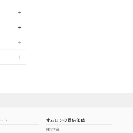
026/05/21
026/05/21
2026/7/29
社担当オムロン
お問い合わせ
ート
オムロンの提供価値
目指す姿