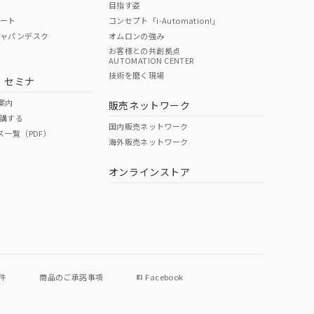
目指す姿
ポート
コンセプト「i-Automation!」
ジャパンデスク
オムロンの強み
お客様との共創拠点
AUTOMATION CENTER
DIBP
BBP
DEHP
環境保護
技術を磨く現場
・セミナ
使用期限
案内
販売ネットワーク
講する
O
O
O
e
国内販売ネットワーク
ス一覧（PDF）
海外販売ネットワーク
オンラインストア
状況ページへ
件
商品のご承諾事項
Facebook