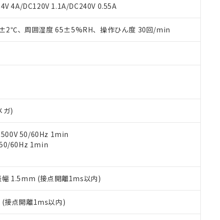
覧された時点での実際の在庫および標準価格とは異なる場合がある
1000ppm、 PBBs(ポリ臭化ビフェニル類) : 1000ppm、 PBDEs(ポリ臭化ジフェニルエーテル類
物質については閾値を超える意図的な使用がないことを確認しています。
V 4A/DC120V 1.1A/DC240V 0.55A
上の在庫あり
 1000ppm、 DIBP(フタル酸ジイソブチル) : 1000ppm、 BBP(フタル酸ブチルベンジル) :
品を、核兵器、ミサイル、化学兵器、生物兵器またはその他武器並
チルヘキシル)) : 1000ppm
況および標準価格はお客様のお取引先、またはお客様担当のオムロ
用いたしません。
0±2℃、周囲湿度 65±5%RH、操作ひん度 30回/min
ご相談ください。
は満たないが在庫あり
製品を第三者に販売する場合は、上記1、2および3の内容を当該第
機器販売店や当社販売拠点は「
販売ネットワーク
」をご確認くだ
販売先および販売に係わる関係者が違法に輸出するおそれがある場
用期限
び標準価格結果を当社の事前の承諾なく第三者に漏洩または開示し
え状況などにより、予定月が前後することがあります。
(最新の在庫状況については、お客様のお取引先、またはお客様担当
（10物質）のすべてが基準値以下であることを示します。
店・当社販売員にご確認ください)
能（部品リスト作成サービス）をご利用いただくには、I-Webメン
使用状況下において有害物質が外部に漏えいし、環境に深刻な影響を
あります。
機種、また在庫状況の情報を公開していない機種
ェブサイト上で当社にご登録された部品リストについて、当社およ
書ダウンロード
す。当社販売部門へお問い合わせください。
品・サービスに関するお客様との取引・商談に必要な範囲で利用す
合意する
キャンセル
メガ)
書をダウンロードすることができます。
利用者とは、
"個人情報の共同利用に関して"
の「1.共同利用者の
0V 50/60Hz 1min
します。
10物質）の非含有証明書
0/60Hz 1min
明書（当社基準）
日時点で非含有を証明するもので、過去に遡って非含有を証明するも
令のフタル酸エステル類４物質の対応では、対応完了までの期間は出
備考欄に対応日を記載しておりました。
振幅 1.5mm (接点開離1ms以内)
品への在庫切替を完了していることから、特段のことがない限り、20
す。
2
(接点開離1ms以内)