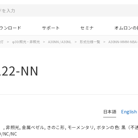
ウンロード
サポート
セミナ
オムロンの
示灯
>
φ30:照光・非照光
>
A30NN / A30NL
>
形式仕様一覧
>
A30NN-MMM-NBA-
22-NN
日本語
English
 非照光, 金属ベゼル, きのこ形, モーメンタリ, ボタンの色: 黒（不透明）
/NC/NC