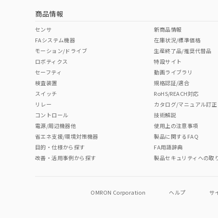
商品情報
中国 RoHS表
※1 ※2
センサ
新商品情報
FAシステム機器
在庫状況/標準価格
Pb
Hg
Cd
Cr(V
モーション/ドライブ
生産終了品/推奨代替品
ロボティクス
特設サイト
セーフティ
動画ライブラリ
検査装置
規格認証/適合
O
O
O
O
スイッチ
RoHS/REACH対応
リレー
カタログ/マニュアル訂正
コントロール
技術解説
"対応済み"や非含有の記載がされた商品であっても、流通
電源/周辺機器他
使用上の注意事項
非含有品が必要な際は、弊社営業部門もしくは販売店へお
省エネ支援/環境対策機器
製品に関するFAQ
目的・仕様から探す
FA用語辞典
改善・活用事例から探す
製品セキュリティへの取
OMRON Corporation
ヘルプ
サ