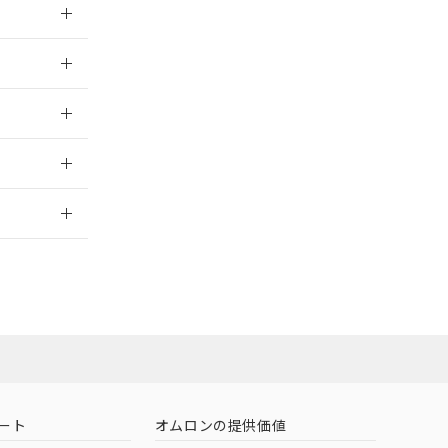
026/05/21
026/05/21
2026/7/29
社担当オムロン
お問い合わせ
ート
オムロンの提供価値