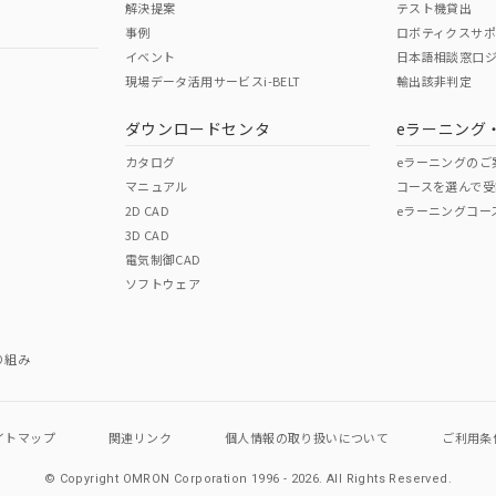
解決提案
テスト機貸出
事例
ロボティクスサ
イベント
日本語相談窓口
現場データ活用サービスi-BELT
輸出該非判定
I)
PBBs
PBDEs
DBP
ダウンロードセンタ
eラーニング
カタログ
eラーニングのご
マニュアル
コースを選んで受
O
O
O
2D CAD
eラーニングコー
3D CAD
電気制御CAD
在庫等で未対応品が混在する可能性があります。
ソフトウェア
問い合わせください。
この製品のRoHS/REACH対応
り組み
イトマップ
関連リンク
個人情報の
取り扱いについて
ご利用条
© Copyright OMRON Corporation 1996 - 2026.
All Rights Reserved.