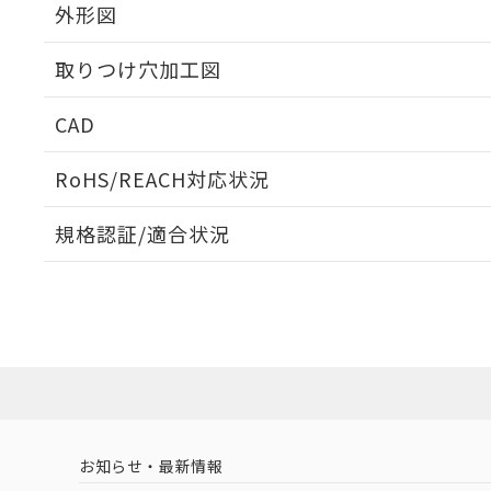
外形図
取りつけ穴加工図
CAD
ログイン/会員登録いただくと、CADデータをダウンロ
RoHS/REACH対応状況
規格認証/適合状況
EU RoHS
注意事項・凡例
A30NN-MMM-NBA-G122-NNについての規格認証/
営業員または販売店にお問い合わせください。
ダウンロードデータをご利用いただく前に、以下を必ずお読
対応状況
対応予定月
※1
※2
ソフトウェアの使用条件
対応済み
お知らせ・最新情報
中国 RoHS
注意事項・凡例