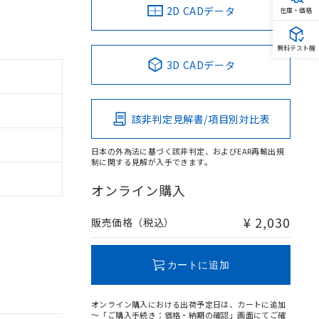
2D CADデータ
在庫・価格
無料テスト機
3D CADデータ
該非判定見解書/項目別対比表
日本の外為法に基づく該非判定、およびEAR再輸出規
制に関する見解が入手できます。
オンライン購入
¥ 2,030
販売価格（税込）
カートに追加
オンライン購入における出荷予定日は、カートに追加
～「ご購入手続き：価格・納期の確認」画面にてご確