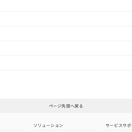
情報更新：2
情報更新：2
ードすることができます。
情報更新：
ログイン/会員登録
適合状況については、「カスタマーサポートセンタ お客様相談室」または貴
みください。
非含有証明書
※3
ページ先頭へ戻る
ダウンロードはこちら
ソリューション
サービスサポ