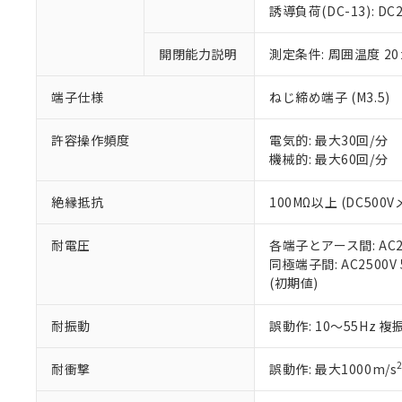
のであり、閲
ます。
Cr(Ⅵ)(六価クロム) : 
フタル酸エステル類の４
誘導負荷(DC-13): DC24
○
一定数以
DBP(フタル酸ジブチル) :
い。
当社は貴社製
DEHP(フタル酸ビス(2-エ
正式な納期状
置等に一切使
開閉能力説明
測定条件: 周囲温度 2
当社販売員に
※2 対応予定月
△
一定数に
当社は、貴社
オムロン制御
また当社は、
※2 環境保護使
在庫状況およ
部品在庫の切り替
たしません。
端子仕様
ねじ締め端子 (M3.5)
－
在庫なし
す。
「ｅ」：有害物質
機器販売
マイパーツ機
「10」：通常の
許容操作頻度
電気的: 最大30回/分
ている必要が
味します。
機械的: 最大60回/分
空
受注生産
お客様が当ウ
※3 非含有証明
「－」：未確認で
白
が、当社の製
絶縁抵抗
100MΩ以上 (DC500V
さい。
下記の非含有証明
※当社の共同
耐電圧
各端子とアース間: AC250
いる法人を指
EU RoHS指令（
同極端子間: AC2500V 5
51物質の非含有証
(初期値)
※本証明書は発行
また、RoHS指
混在することから
耐振動
誤動作: 10～55Hz 複
既に当社にて対応
り割愛しておりま
耐衝撃
誤動作: 最大1000m/s