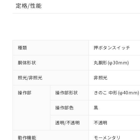
定格/性能
種類
押ボタンスイッチ
胴体形状
丸胴形(φ30mm)
照光/非照光
非照光
操作部
操作部形状
きのこ 中形(φ40mm)
操作部色
黒
透明/不透明
不透明
動作機能
モーメンタリ