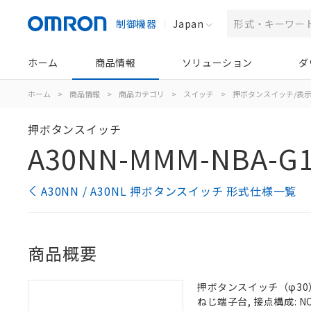
制御機器
Japan
ホーム
商品情報
ソリューション
ダ
ホーム
>
商品情報
>
商品カテゴリ
>
スイッチ
>
押ボタンスイッチ/表
押ボタンスイッチ
A30NN-MMM-NBA-G1
A30NN / A30NL 押ボタンスイッチ 形式仕様一覧
商品概要
押ボタンスイッチ（φ30）,
ねじ端子台, 接点構成: NO