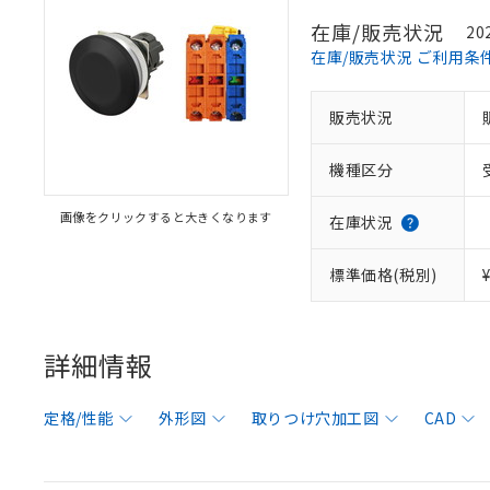
在庫/販売状況
20
在庫/販売状況 ご利用条
販売状況
機種区分
画像をクリックすると大きくなります
在庫状況
標準価格(税別)
詳細情報
定格/性能
外形図
取りつけ穴加工図
CAD