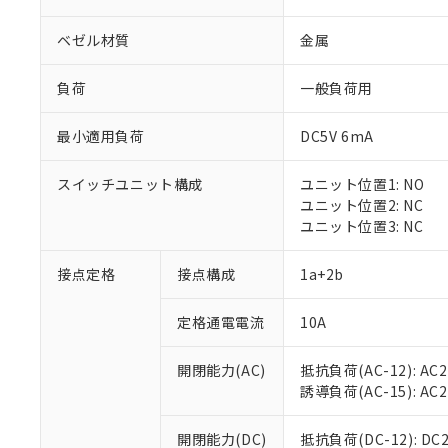
ベゼル材質
金属
負荷
一般負荷用
最小適用負荷
DC5V 6mA
※1 対応状況
スイッチユニット構成
ユニット位置1: NO
対応済み：EU
ユニット位置2: NC
対応予定：EU R
ユニット位置3: NC
対応予定なし：EU
調査・確認中：EU
ご利用条件
接点定格
接点構成
1a+2b
非該当品：ライセ
※1 中国RoHS
仕入先様の事情に
定格通電電流
10A
があります。
以下の条件をお読
「○」：最大均質
「×」：最大均質
本サービスは
当社は、これ
*EU RoHS指令（10物
開閉能力(AC)
抵抗負荷(AC-12): AC24
「－」：未確認で
鉛(Pb) 1000ppm以下、
くものです。
う）を輸出ま
誘導負荷(AC-15): AC24V
記
説明
六価クロム(Cr(Ⅵ)) 1
当社制御機器
などの必要な
フタル酸ビス(2-エチルヘ
号
*中国RoHS10物質の基準値 
ル（DBP） 1000ppm
在庫状況およ
当社は規制貨
Pb(鉛) :1000ppm、 Hg
開閉能力(DC)
抵抗負荷(DC-12): DC24
但し、RoHS指令で産