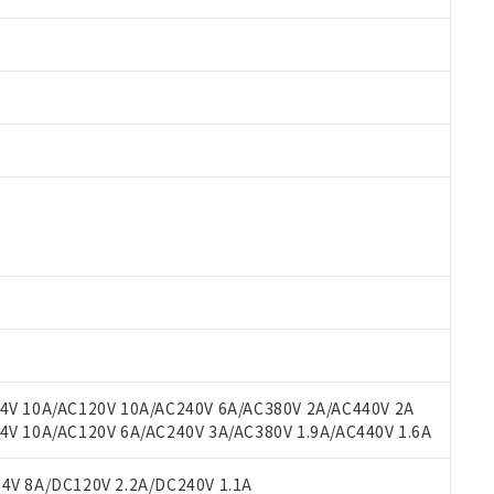
 RoHS指令（10物質）の非含有に対応した製品が提供可能な商品です
oHS指令（10物質）の非含有に対応した製品に切り替える予定のある
 RoHS指令（10物質）の非含有に非対応の商品で、対応品を出す予
 RoHS指令（10物質）の非含有の対応状況を調査中または確認中の
ンス料など無形物で、有害物質有無と関係のない商品です。
○×表
より、非含有部品としていたものが、含有品と判明した場合などやむ
みいただき、同意のうえご利用ください。
材料含有率が中国RoHSの基準値以下であることを示します。
材料含有率が中国RoHSの基準値を超えていることを示します。
、当社制御機器事業取扱商品の当社在庫状況および標準価格(税抜)
ら貴社製品のうち、外国為替および外国貿易法に定める商品（以下｢
質）：
V 10A/AC120V 10A/AC240V 6A/AC380V 2A/AC440V 2A
す。当社販売部門へお問い合わせください。
 水銀(Hg) 1000ppm以下、 カドミウム(Cd) 100ppm以下、
たは国外への提供する場合は、日本国政府の輸出許可(または役務取
 10A/AC120V 6A/AC240V 3A/AC380V 1.9A/AC440V 1.6A
000ppm以下、ポリ臭化ビフェニル類(PBB) 1000ppm以下、ポリ臭化ジフェニルエーテル類(P
事業取扱商品の中には、本サービスの対象外となる商品もあること
手続きをとります。
キシル) (DEHP)(別名：DOP) 1000ppm以下、フタル酸ブチルベンジル（BBP） 100
(GB/T26572)：
以下、フタル酸ジイソブチル (DIBP) 1000ppm以下
び標準価格照会結果は、記載している更新日時点での社内データに
物を破棄する場合は、完全に破砕するなど、違法に輸出されないよ
(水銀) : 1000ppm、 Cd(カドミウム) : 100ppm、
V 8A/DC120V 2.2A/DC240V 1.1A
業用監視および制御機器に対する適用除外項目は除く。