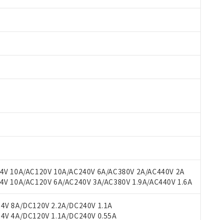
 RoHS指令（10物質）の非含有に対応した製品が提供可能な商品です
oHS指令（10物質）の非含有に対応した製品に切り替える予定のある
 RoHS指令（10物質）の非含有に非対応の商品で、対応品を出す予
 RoHS指令（10物質）の非含有の対応状況を調査中または確認中の
ンス料など無形物で、有害物質有無と関係のない商品です。
○×表
より、非含有部品としていたものが、含有品と判明した場合などやむ
みいただき、同意のうえご利用ください。
材料含有率が中国RoHSの基準値以下であることを示します。
材料含有率が中国RoHSの基準値を超えていることを示します。
V 10A/AC120V 10A/AC240V 6A/AC380V 2A/AC440V 2A
、当社制御機器事業取扱商品の当社在庫状況および標準価格(税抜)
ら貴社製品のうち、外国為替および外国貿易法に定める商品（以下｢
質）：
す。当社販売部門へお問い合わせください。
 10A/AC120V 6A/AC240V 3A/AC380V 1.9A/AC440V 1.6A
 水銀(Hg) 1000ppm以下、 カドミウム(Cd) 100ppm以下、
たは国外への提供する場合は、日本国政府の輸出許可(または役務取
000ppm以下、ポリ臭化ビフェニル類(PBB) 1000ppm以下、ポリ臭化ジフェニルエーテル類(P
事業取扱商品の中には、本サービスの対象外となる商品もあること
手続きをとります。
キシル) (DEHP)(別名：DOP) 1000ppm以下、フタル酸ブチルベンジル（BBP） 100
(GB/T26572)：
以下、フタル酸ジイソブチル (DIBP) 1000ppm以下
び標準価格照会結果は、記載している更新日時点での社内データに
V 8A/DC120V 2.2A/DC240V 1.1A
物を破棄する場合は、完全に破砕するなど、違法に輸出されないよ
(水銀) : 1000ppm、 Cd(カドミウム) : 100ppm、
業用監視および制御機器に対する適用除外項目は除く。
覧された時点での実際の在庫および標準価格とは異なる場合がある
V 4A/DC120V 1.1A/DC240V 0.55A
1000ppm、 PBBs(ポリ臭化ビフェニル類) : 1000ppm、 PBDEs(ポリ臭化ジフェニルエーテル類
物質については閾値を超える意図的な使用がないことを確認しています。