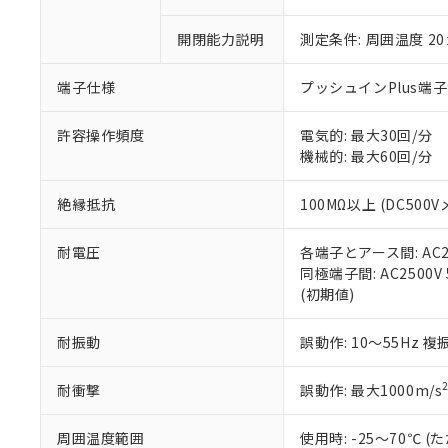
○
一定数以
DBP(フタル酸ジブチル) :
い。
当社は貴社製
DEHP(フタル酸ビス(2-エ
正式な納期状
置等に一切使
開閉能力説明
測定条件: 周囲温度 2
当社販売員に
※2 対応予定月
△
一定数に
当社は、貴社
オムロン制御
また当社は、
※2 環境保護使
端子仕様
プッシュインPlus端
在庫状況およ
部品在庫の切り替
たしません。
－
在庫なし
す。
「ｅ」：有害物質
機器販売
許容操作頻度
電気的: 最大30回/分
マイパーツ機
「10」：通常の
機械的: 最大60回/分
ている必要が
味します。
空
受注生産
お客様が当ウ
※3 非含有証明
「－」：未確認で
白
が、当社の製
絶縁抵抗
100MΩ以上 (DC500V
さい。
下記の非含有証明
※当社の共同
耐電圧
各端子とアース間: AC250
いる法人を指
EU RoHS指令（
同極端子間: AC2500V 5
51物質の非含有証
(初期値)
※本証明書は発行
また、RoHS指
耐振動
誤動作: 10～55Hz 複
混在することから
既に当社にて対応
耐衝撃
誤動作: 最大1000m/s
り割愛しておりま
周囲温度範囲
使用時: -25～70℃