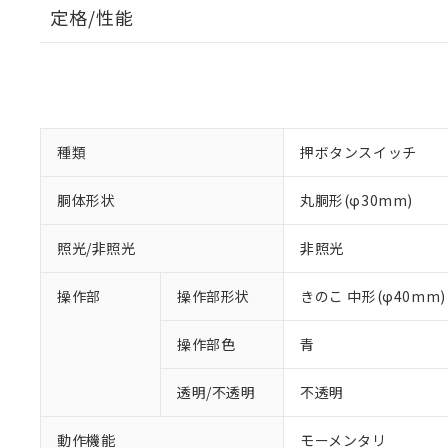
定格/性能
種類
押ボタンスイッチ
胴体形状
丸胴形(φ30mm)
照光/非照光
非照光
操作部
操作部形状
きのこ 中形(φ40mm)
操作部色
青
透明/不透明
不透明
動作機能
モーメンタリ