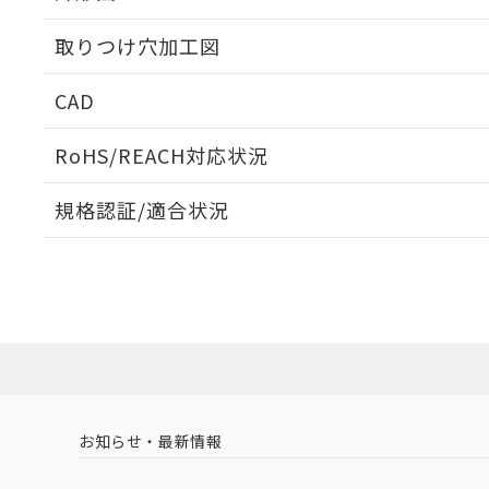
取りつけ穴加工図
CAD
ログイン/会員登録いただくと、CADデータをダウンロ
RoHS/REACH対応状況
規格認証/適合状況
EU RoHS
注意事項・凡例
A30NN-MMM-NAA-P101-NNについての規格認証/
営業員または販売店にお問い合わせください。
ダウンロードデータをご利用いただく前に、以下を必ずお読
対応状況
対応予定月
※1
※2
ソフトウェアの使用条件
対応済み
お知らせ・最新情報
中国 RoHS
注意事項・凡例