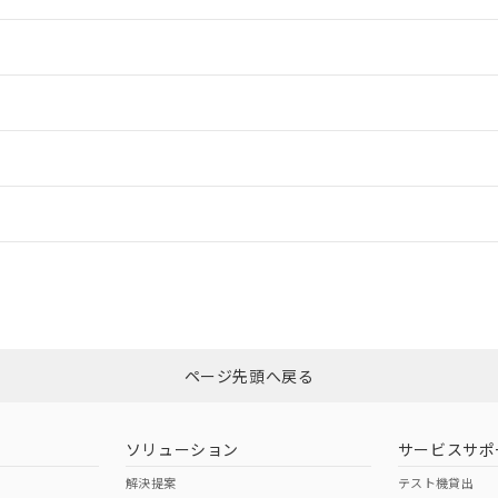
情報更新：2
情報更新：2
ードすることができます。
情報更新：
ログイン/会員登録
適合状況については、「カスタマーサポートセンタ お客様相談室」または貴
みください。
非含有証明書
※3
ページ先頭へ戻る
ダウンロードはこちら
ソリューション
サービスサポ
解決提案
テスト機貸出