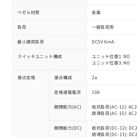
ベゼル材質
金属
負荷
一般負荷用
最小適用負荷
DC5V 6mA
※1 対応状況
スイッチユニット構成
ユニット位置1: NO
対応済み：EU
ユニット位置3: NO
対応予定：EU R
対応予定なし：EU
調査・確認中：EU
接点定格
接点構成
2a
ご利用条件
非該当品：ライセ
※1 中国RoHS
仕入先様の事情に
定格通電電流
10A
があります。
以下の条件をお読
「○」：最大均質
「×」：最大均質
開閉能力(AC)
抵抗負荷(AC-12): AC24
本サービスは
当社は、これ
*EU RoHS指令（10物
「－」：未確認で
誘導負荷(AC-15): AC24V
鉛(Pb) 1000ppm以下、
くものです。
う）を輸出ま
記
説明
六価クロム(Cr(Ⅵ)) 1
当社制御機器
などの必要な
フタル酸ビス(2-エチルヘ
号
*中国RoHS10物質の基準値 
ル（DBP） 1000ppm
在庫状況およ
開閉能力(DC)
抵抗負荷(DC-12): DC24
当社は規制貨
Pb(鉛) :1000ppm、 Hg
但し、RoHS指令で産
のであり、閲
誘導負荷(DC-13): DC24
ます。
Cr(Ⅵ)(六価クロム) : 
フタル酸エステル類の４