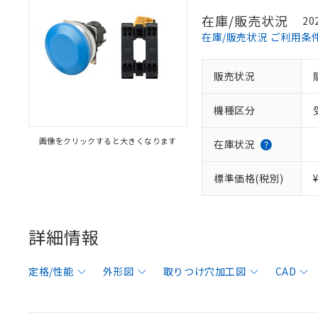
在庫/販売状況
20
在庫/販売状況 ご利用条
販売状況
機種区分
画像をクリックすると大きくなります
在庫状況
標準価格(税別)
詳細情報
定格/性能
外形図
取りつけ穴加工図
CAD