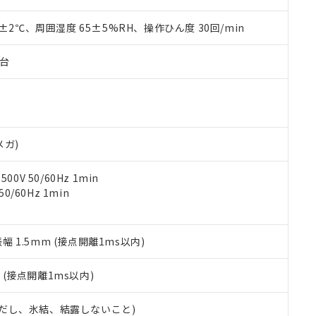
上の在庫あり
 1000ppm、 DIBP(フタル酸ジイソブチル) : 1000ppm、 BBP(フタル酸ブチルベンジル) :
品を、核兵器、ミサイル、化学兵器、生物兵器またはその他武器並
チルヘキシル)) : 1000ppm
況および標準価格はお客様のお取引先、またはお客様担当のオムロ
用いたしません。
0±2℃、周囲湿度 65±5%RH、操作ひん度 30回/min
ご相談ください。
は満たないが在庫あり
製品を第三者に販売する場合は、上記1、2および3の内容を当該第
機器販売店や当社販売拠点は「
販売ネットワーク
」をご確認くだ
販売先および販売に係わる関係者が違法に輸出するおそれがある場
用期限
子台
び標準価格結果を当社の事前の承諾なく第三者に漏洩または開示し
え状況などにより、予定月が前後することがあります。
(最新の在庫状況については、お客様のお取引先、またはお客様担当
（10物質）のすべてが基準値以下であることを示します。
店・当社販売員にご確認ください)
能（部品リスト作成サービス）をご利用いただくには、I-Webメン
使用状況下において有害物質が外部に漏えいし、環境に深刻な影響を
あります。
機種、また在庫状況の情報を公開していない機種
ェブサイト上で当社にご登録された部品リストについて、当社およ
書ダウンロード
す。当社販売部門へお問い合わせください。
品・サービスに関するお客様との取引・商談に必要な範囲で利用す
メガ)
合意する
キャンセル
書をダウンロードすることができます。
利用者とは、
"個人情報の共同利用に関して"
の「1.共同利用者の
0V 50/60Hz 1min
します。
10物質）の非含有証明書
0/60Hz 1min
明書（当社基準）
日時点で非含有を証明するもので、過去に遡って非含有を証明するも
令のフタル酸エステル類４物質の対応では、対応完了までの期間は出
振幅 1.5mm (接点開離1ms以内)
備考欄に対応日を記載しておりました。
品への在庫切替を完了していることから、特段のことがない限り、20
2
(接点開離1ms以内)
す。
 (ただし、氷結、結露しないこと)