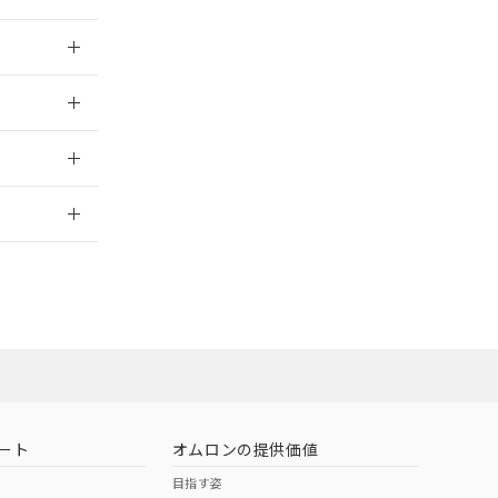
026/05/21
026/05/21
2026/7/29
社担当オムロン
お問い合わせ
ート
オムロンの提供価値
目指す姿