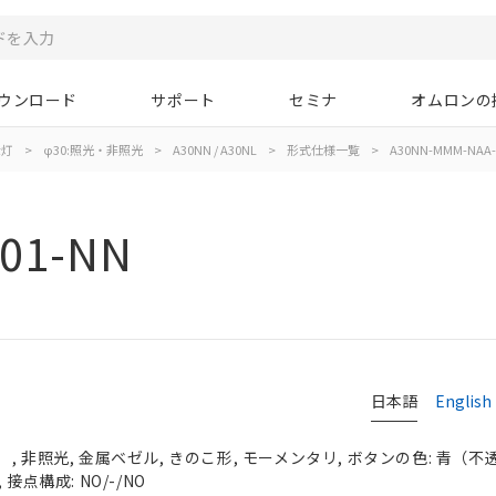
ウンロード
サポート
セミナ
オムロンの
示灯
>
φ30:照光・非照光
>
A30NN / A30NL
>
形式仕様一覧
>
A30NN-MMM-NAA-
01-NN
日本語
English
 非照光, 金属ベゼル, きのこ形, モーメンタリ, ボタンの色: 青（不透明）
接点構成: NO/-/NO