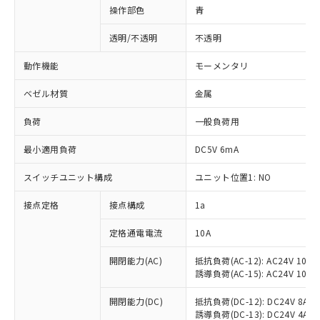
操作部色
青
透明/不透明
不透明
動作機能
モーメンタリ
ベゼル材質
金属
負荷
一般負荷用
最小適用負荷
DC5V 6mA
スイッチユニット構成
ユニット位置1: NO
接点定格
接点構成
1a
※1 対応状況
定格通電電流
10A
対応済み：EU RoHS指令（10物質）の
非含有に対応した製品が提供可能な商品で
開閉能力(AC)
抵抗負荷(AC-12): AC24V 10A/A
誘導負荷(AC-15): AC24V 10A/AC
す。
対応予定：EU RoHS指令（10物質）の非含
ご利用条件
開閉能力(DC)
抵抗負荷(DC-12): DC24V 8A/DC
有に対応した製品に切り替える予定のある
誘導負荷(DC-13): DC24V 4A/DC