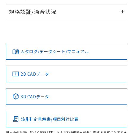
物質の対応では、対応完了までの期間は出
情報更新：2026/7/29
荷製品に未対応品が混在することから備考
規格認証/適合状況
欄に対応日を記載しておりました。
ログイン/会員登録
EU RoHS
注意事項・凡例
既に当社にて対応品への在庫切替を完了
A30NN-MMM-NAA-G100-NNについての規格認証/適合状況に
していることから、特段のことがない限
ついては、「カスタマーサポートセンタ お客様相談室」また
り、2022年1月12日より割愛しておりま
は貴社担当オムロン営業員または販売店にお問い合わせくだ
対応状況
対応予定月
※1
※2
す。
さい。
ダウンロードデータをご利用いただく前に、以下を必ずお読
みください。
カタログ/データシート/マニュアル
対応済み
ソフトウェアの使用条件
お問い合わせ
中国 RoHS
注意事項・凡例
2D CADデータ
中国 RoHS表
※1 ※2
3D CADデータ
Pb
Hg
Cd
Cr(VI)
該非判定見解書/項目別対比表
O
O
O
O
日本の外為法に基づく該非判定、およびEAR再輸出規制に関する見解が入手でき