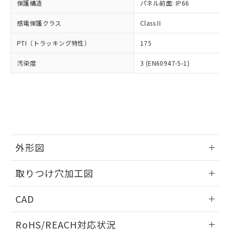
－
在庫なし(最新の在庫状況につ
オムロン制御機器販売店や当社販売拠
保護構造
パネル前面: IP66
フタル酸エステル類の４物質については閾値を超える意
武器並びにこれらの製造装置等に一切
いては、お客様のお取引先、ま
図的な使用がないことを確認しています。
点は「
販売ネットワーク
」をご確認
※2 環境保護使用期限
使用いたしません。
たはお客様担当のオムロン制御
感電保護クラス
Class II
ください。
当社は、貴社製品を第三者に販売する
機器販売店・当社販売員にご確
在庫状況および標準価格結果を当社の
※2 対応予定月
「ｅ」：有害物質（10物質）のすべてが基
場合は、上記1、2および3の内容を当
PTI（トラッキング特性）
175
認ください)
事前の承諾なく第三者に漏洩または開
準値以下であることを示します。
該第三者に通知します。また当社は、
示しないようお願いします。
部品在庫の切り替え状況などにより、予定
「10」：通常の使用状況下において有害物
汚染度
3 (EN60947-5-1)
販売先および販売に係わる関係者が違
マイパーツ機能（部品リスト作成サー
空
受注生産機種、また在庫状況の
月が前後することがあります。
質が外部に漏えいし、環境に深刻な影響を
法に輸出するおそれがある場合は、取
ビス）をご利用いただくには、I-Web
白
情報を公開していない機種
及ぼさない年数を意味します。
り引きをいたしません。
メンバーズにご登録されている必要が
「－」：未確認です。当社販売部門へお問
あります。
い合わせください。
お客様が当ウェブサイト上で当社にご
※3 非含有証明書ダウンロード
登録された部品リストについて、当社
および当社の共同利用者が、当社の製
下記の非含有証明書をダウンロードするこ
品・サービスに関するお客様との取
外形図
とができます。
合意する
キャンセル
引・商談に必要な範囲で利用すること
をご了承ください。
情報更新：2026/05/21
EU RoHS指令（10物質）の非含有証明書
取りつけ穴加工図
※当社の共同利用者とは、
"個人情報
51物質の非含有証明書（当社基準）
の共同利用に関して"
の「1.共同利
情報更新：2026/05/21
※本証明書は発行日時点で非含有を証明す
用者の範囲」に記載されている法人を
CAD
るもので、過去に遡って非含有を証明する
指します。
ものではありません。
ログイン/会員登録いただくと、CADデータをダウンロー
RoHS/REACH対応状況
また、RoHS指令のフタル酸エステル類４
ドすることができます。