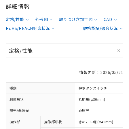
詳細情報
定格/性能
外形図
取りつけ穴加工図
CAD
RoHS/REACH対応状況
規格認証/適合状況
定格/性能
情報更新：2026/05/21
種類
押ボタンスイッチ
胴体形状
丸胴形(φ30mm)
照光/非照光
非照光
操作部
操作部形状
きのこ 中形(φ40mm)