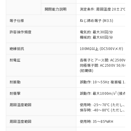
商品です。
対応予定なし：EU RoHS指令（10物質）の
開閉能力説明
測定条件: 周囲温度 20±2℃、
以下の条件をお読みいただき、同意のうえ
非含有に非対応の商品で、対応品を出す予
ご利用ください。
定はありません。
端子仕様
ねじ締め端子 (M3.5)
調査・確認中：EU RoHS指令（10物質）の
本サービスは、当社制御機器事業取扱
※1 中国RoHS○×表
非含有の対応状況を調査中または確認中の
許容操作頻度
電気的: 最大30回/分
商品の当社在庫状況および標準価格
商品です。
機械的: 最大60回/分
(税抜)を提供させていただくもので
「○」：最大均質材料含有率が中国RoHSの
非該当品：ライセンス料など無形物で、有
す。
絶縁抵抗
基準値以下であることを示します。
100MΩ以上 (DC500Vメガ)
害物質有無と関係のない商品です。
当社制御機器事業取扱商品の中には、
「×」：最大均質材料含有率が中国RoHSの
仕入先様の事情により、非含有部品として
本サービスの対象外となる商品もある
耐電圧
各端子とアース間: AC2500V 50/
基準値を超えていることを示します。
いたものが、含有品と判明した場合などや
当社は、これら貴社製品のうち、外国
ことをご了承ください。
同極端子間: AC2500V 50/60Hz
「－」：未確認です。当社販売部門へお問
むを得ず変更することがあります。
為替および外国貿易法に定める商品
(初期値)
在庫状況および標準価格照会結果は、
い合わせください。
（以下｢規制貨物等」という）を輸出
記載している更新日時点での社内デー
*EU RoHS指令（10物質）：
または国外への提供する場合は、日本
耐振動
誤動作: 10～55Hz 複振幅 1.
記
タに基づき作成されるものであり、閲
説明
鉛(Pb) 1000ppm以下、 水銀(Hg) 1000ppm以下、 カド
*中国RoHS10物質の基準値 (GB/T26572)：
国政府の輸出許可(または役務取引許
号
覧された時点での実際の在庫および標
ミウム(Cd) 100ppm以下、
Pb(鉛) :1000ppm、 Hg(水銀) : 1000ppm、 Cd(カドミウ
2
耐衝撃
誤動作: 最大1000m/s
(接点開
可)を取得するなどの必要な手続きを
六価クロム(Cr(Ⅵ)) 1000ppm以下、ポリ臭化ビフェニル
ム) : 100ppm、
準価格とは異なる場合があることをご
類(PBB) 1000ppm以下、ポリ臭化ジフェニルエーテル類
Cr(Ⅵ)(六価クロム) : 1000ppm、 PBBs(ポリ臭化ビフェ
とります。
了承ください。
(PBDE) 1000ppm以下、フタル酸ビス(2-エチルヘキシ
○
一定数以上の在庫あり
ニル類) : 1000ppm、 PBDEs(ポリ臭化ジフェニルエーテ
周囲温度範囲
使用時: -25～70℃ (ただし
当社は規制貨物を破棄する場合は、完
ル) (DEHP)(別名：DOP) 1000ppm以下、フタル酸ブチ
正式な納期状況および標準価格はお客
ル類) : 1000ppm、
保存時: -40～80℃ (ただし
ルベンジル（BBP） 1000ppm以下、フタル酸ジブチル
全に破砕するなど、違法に輸出されな
DBP(フタル酸ジブチル) : 1000ppm、 DIBP(フタル酸ジ
様のお取引先、またはお客様担当のオ
（DBP） 1000ppm以下、フタル酸ジイソブチル
イソブチル) : 1000ppm、 BBP(フタル酸ブチルベンジ
△
一定数には満たないが在庫あり
いよう必要な手段を講じます。
ムロン制御機器販売店・当社販売員に
(DIBP) 1000ppm以下
ル) : 1000ppm、
周囲湿度範囲
使用時: 35～85%RH
当社は貴社製品を、核兵器、ミサイ
但し、RoHS指令で産業用監視および制御機器に対する
DEHP(フタル酸ビス(2-エチルヘキシル)) : 1000ppm
ご相談ください。
適用除外項目は除く。
ル、化学兵器、生物兵器またはその他