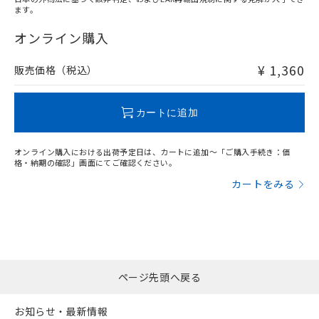
ます。
"対応済み"や非含有の記載がされた商品であっても、流通
在庫等で未対応品が混在する可能性があります。
オンライン購入
非含有品が必要な際は、弊社営業部門もしくは販売店へお
問い合わせください。
¥ 1,360
販売価格（税込）
この製品のRoHS/REACH対応状況ページへ
カートに追加
オンライン購入における出荷予定日は、カートに追加～「ご購入手続き：価
格・納期の確認」画面にてご確認ください。
カートをみる
ページ先頭へ戻る
お知らせ・最新情報