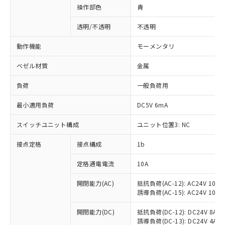
操作部色
青
透明/不透明
不透明
動作機能
モーメンタリ
ベゼル材質
金属
負荷
一般負荷用
最小適用負荷
DC5V 6mA
スイッチユニット構成
ユニット位置3: NC
接点定格
接点構成
1b
※1 対応状況
定格通電電流
10A
対応済み：EU RoHS指令（10物質）の
非含有に対応した製品が提供可能な商品で
開閉能力(AC)
抵抗負荷(AC-12): AC24V 10A/A
誘導負荷(AC-15): AC24V 10A/AC
す。
対応予定：EU RoHS指令（10物質）の非含
ご利用条件
開閉能力(DC)
抵抗負荷(DC-12): DC24V 8A/DC
有に対応した製品に切り替える予定のある
誘導負荷(DC-13): DC24V 4A/DC