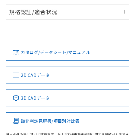
物質の対応では、対応完了までの期間は出
情報更新：2026/7/29
荷製品に未対応品が混在することから備考
規格認証/適合状況
欄に対応日を記載しておりました。
ログイン/会員登録
EU RoHS
注意事項・凡例
既に当社にて対応品への在庫切替を完了
A30NN-MMM-NAA-G002-NNについての規格認証/適合状況に
していることから、特段のことがない限
ついては、「カスタマーサポートセンタ お客様相談室」また
り、2022年1月12日より割愛しておりま
は貴社担当オムロン営業員または販売店にお問い合わせくだ
対応状況
対応予定月
※1
※2
す。
さい。
ダウンロードデータをご利用いただく前に、以下を必ずお読
みください。
カタログ/データシート/マニュアル
対応済み
ソフトウェアの使用条件
お問い合わせ
中国 RoHS
注意事項・凡例
2D CADデータ
中国 RoHS表
※1 ※2
3D CADデータ
Pb
Hg
Cd
Cr(VI)
該非判定見解書/項目別対比表
O
O
O
O
日本の外為法に基づく該非判定、およびEAR再輸出規制に関する見解が入手でき