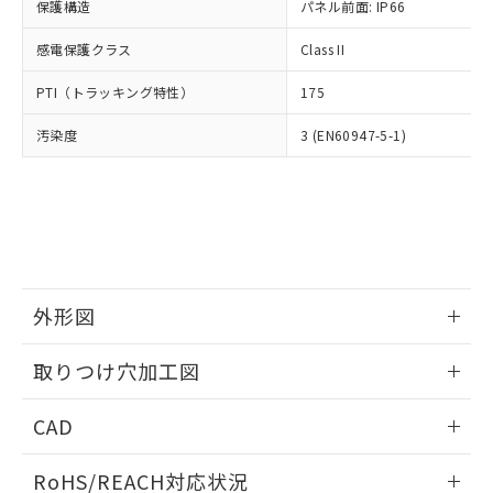
－
在庫なし(最新の在庫状況につ
オムロン制御機器販売店や当社販売拠
保護構造
パネル前面: IP66
フタル酸エステル類の４物質については閾値を超える意
武器並びにこれらの製造装置等に一切
いては、お客様のお取引先、ま
図的な使用がないことを確認しています。
点は「
販売ネットワーク
」をご確認
※2 環境保護使用期限
使用いたしません。
たはお客様担当のオムロン制御
感電保護クラス
Class II
ください。
当社は、貴社製品を第三者に販売する
機器販売店・当社販売員にご確
在庫状況および標準価格結果を当社の
※2 対応予定月
「ｅ」：有害物質（10物質）のすべてが基
場合は、上記1、2および3の内容を当
PTI（トラッキング特性）
175
認ください)
事前の承諾なく第三者に漏洩または開
準値以下であることを示します。
該第三者に通知します。また当社は、
示しないようお願いします。
部品在庫の切り替え状況などにより、予定
「10」：通常の使用状況下において有害物
汚染度
3 (EN60947-5-1)
販売先および販売に係わる関係者が違
マイパーツ機能（部品リスト作成サー
空
受注生産機種、また在庫状況の
月が前後することがあります。
質が外部に漏えいし、環境に深刻な影響を
法に輸出するおそれがある場合は、取
ビス）をご利用いただくには、I-Web
白
情報を公開していない機種
及ぼさない年数を意味します。
り引きをいたしません。
メンバーズにご登録されている必要が
「－」：未確認です。当社販売部門へお問
あります。
い合わせください。
お客様が当ウェブサイト上で当社にご
※3 非含有証明書ダウンロード
登録された部品リストについて、当社
および当社の共同利用者が、当社の製
下記の非含有証明書をダウンロードするこ
品・サービスに関するお客様との取
外形図
とができます。
合意する
キャンセル
引・商談に必要な範囲で利用すること
をご了承ください。
情報更新：2026/05/21
EU RoHS指令（10物質）の非含有証明書
取りつけ穴加工図
※当社の共同利用者とは、
"個人情報
51物質の非含有証明書（当社基準）
の共同利用に関して"
の「1.共同利
情報更新：2026/05/21
※本証明書は発行日時点で非含有を証明す
用者の範囲」に記載されている法人を
CAD
るもので、過去に遡って非含有を証明する
指します。
ものではありません。
ログイン/会員登録いただくと、CADデータをダウンロー
RoHS/REACH対応状況
また、RoHS指令のフタル酸エステル類４
ドすることができます。