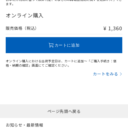
ます。
"対応済み"や非含有の記載がされた商品であっても、流通
在庫等で未対応品が混在する可能性があります。
オンライン購入
非含有品が必要な際は、弊社営業部門もしくは販売店へお
問い合わせください。
¥ 1,360
販売価格（税込）
この製品のRoHS/REACH対応状況ページへ
カートに追加
オンライン購入における出荷予定日は、カートに追加～「ご購入手続き：価
格・納期の確認」画面にてご確認ください。
カートをみる
ページ先頭へ戻る
お知らせ・最新情報