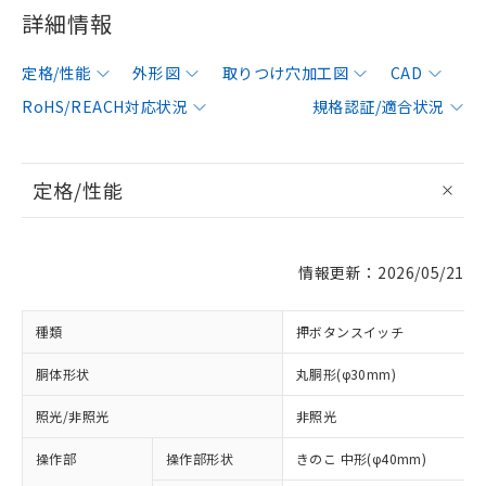
詳細情報
定格/性能
外形図
取りつけ穴加工図
CAD
RoHS/REACH対応状況
規格認証/適合状況
定格/性能
情報更新：2026/05/21
種類
押ボタンスイッチ
胴体形状
丸胴形(φ30mm)
照光/非照光
非照光
操作部
操作部形状
きのこ 中形(φ40mm)