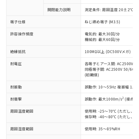
商品です。
対応予定なし：EU RoHS指令（10物質）の
開閉能力説明
測定条件: 周囲温度 20±2℃、
以下の条件をお読みいただき、同意のうえ
非含有に非対応の商品で、対応品を出す予
ご利用ください。
定はありません。
端子仕様
ねじ締め端子 (M3.5)
調査・確認中：EU RoHS指令（10物質）の
本サービスは、当社制御機器事業取扱
※1 中国RoHS○×表
非含有の対応状況を調査中または確認中の
許容操作頻度
電気的: 最大30回/分
商品の当社在庫状況および標準価格
商品です。
機械的: 最大60回/分
(税抜)を提供させていただくもので
「○」：最大均質材料含有率が中国RoHSの
非該当品：ライセンス料など無形物で、有
す。
絶縁抵抗
基準値以下であることを示します。
100MΩ以上 (DC500Vメガ)
害物質有無と関係のない商品です。
当社制御機器事業取扱商品の中には、
「×」：最大均質材料含有率が中国RoHSの
仕入先様の事情により、非含有部品として
本サービスの対象外となる商品もある
耐電圧
各端子とアース間: AC2500V 50/
基準値を超えていることを示します。
いたものが、含有品と判明した場合などや
当社は、これら貴社製品のうち、外国
ことをご了承ください。
同極端子間: AC2500V 50/60Hz
「－」：未確認です。当社販売部門へお問
むを得ず変更することがあります。
為替および外国貿易法に定める商品
(初期値)
在庫状況および標準価格照会結果は、
い合わせください。
（以下｢規制貨物等」という）を輸出
記載している更新日時点での社内デー
*EU RoHS指令（10物質）：
または国外への提供する場合は、日本
耐振動
誤動作: 10～55Hz 複振幅 1.
記
タに基づき作成されるものであり、閲
説明
鉛(Pb) 1000ppm以下、 水銀(Hg) 1000ppm以下、 カド
*中国RoHS10物質の基準値 (GB/T26572)：
国政府の輸出許可(または役務取引許
号
覧された時点での実際の在庫および標
ミウム(Cd) 100ppm以下、
Pb(鉛) :1000ppm、 Hg(水銀) : 1000ppm、 Cd(カドミウ
2
耐衝撃
誤動作: 最大1000m/s
(接点開
可)を取得するなどの必要な手続きを
六価クロム(Cr(Ⅵ)) 1000ppm以下、ポリ臭化ビフェニル
ム) : 100ppm、
準価格とは異なる場合があることをご
類(PBB) 1000ppm以下、ポリ臭化ジフェニルエーテル類
Cr(Ⅵ)(六価クロム) : 1000ppm、 PBBs(ポリ臭化ビフェ
とります。
了承ください。
(PBDE) 1000ppm以下、フタル酸ビス(2-エチルヘキシ
○
一定数以上の在庫あり
ニル類) : 1000ppm、 PBDEs(ポリ臭化ジフェニルエーテ
周囲温度範囲
使用時: -25～70℃ (ただし
当社は規制貨物を破棄する場合は、完
ル) (DEHP)(別名：DOP) 1000ppm以下、フタル酸ブチ
正式な納期状況および標準価格はお客
ル類) : 1000ppm、
保存時: -40～80℃ (ただし
ルベンジル（BBP） 1000ppm以下、フタル酸ジブチル
全に破砕するなど、違法に輸出されな
DBP(フタル酸ジブチル) : 1000ppm、 DIBP(フタル酸ジ
様のお取引先、またはお客様担当のオ
（DBP） 1000ppm以下、フタル酸ジイソブチル
イソブチル) : 1000ppm、 BBP(フタル酸ブチルベンジ
△
一定数には満たないが在庫あり
いよう必要な手段を講じます。
ムロン制御機器販売店・当社販売員に
(DIBP) 1000ppm以下
ル) : 1000ppm、
周囲湿度範囲
使用時: 35～85%RH
当社は貴社製品を、核兵器、ミサイ
但し、RoHS指令で産業用監視および制御機器に対する
DEHP(フタル酸ビス(2-エチルヘキシル)) : 1000ppm
ご相談ください。
適用除外項目は除く。
ル、化学兵器、生物兵器またはその他