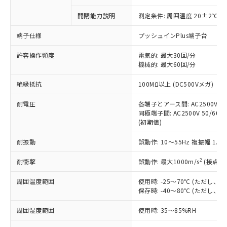
商品です。
対応予定なし：EU RoHS指令（10物質）の
開閉能力説明
測定条件: 周囲温度 20±2℃、
以下の条件をお読みいただき、同意のうえ
非含有に非対応の商品で、対応品を出す予
ご利用ください。
定はありません。
端子仕様
プッシュインPlus端子台
調査・確認中：EU RoHS指令（10物質）の
本サービスは、当社制御機器事業取扱
※1 中国RoHS○×表
非含有の対応状況を調査中または確認中の
許容操作頻度
電気的: 最大30回/分
商品の当社在庫状況および標準価格
商品です。
機械的: 最大60回/分
(税抜)を提供させていただくもので
「○」：最大均質材料含有率が中国RoHSの
非該当品：ライセンス料など無形物で、有
す。
絶縁抵抗
基準値以下であることを示します。
100MΩ以上 (DC500Vメガ)
害物質有無と関係のない商品です。
当社制御機器事業取扱商品の中には、
「×」：最大均質材料含有率が中国RoHSの
仕入先様の事情により、非含有部品として
本サービスの対象外となる商品もある
耐電圧
各端子とアース間: AC2500V 50/
基準値を超えていることを示します。
いたものが、含有品と判明した場合などや
当社は、これら貴社製品のうち、外国
ことをご了承ください。
同極端子間: AC2500V 50/60Hz
「－」：未確認です。当社販売部門へお問
むを得ず変更することがあります。
為替および外国貿易法に定める商品
(初期値)
在庫状況および標準価格照会結果は、
い合わせください。
（以下｢規制貨物等」という）を輸出
記載している更新日時点での社内デー
*EU RoHS指令（10物質）：
または国外への提供する場合は、日本
耐振動
誤動作: 10～55Hz 複振幅 1.
記
タに基づき作成されるものであり、閲
説明
鉛(Pb) 1000ppm以下、 水銀(Hg) 1000ppm以下、 カド
*中国RoHS10物質の基準値 (GB/T26572)：
国政府の輸出許可(または役務取引許
号
覧された時点での実際の在庫および標
ミウム(Cd) 100ppm以下、
Pb(鉛) :1000ppm、 Hg(水銀) : 1000ppm、 Cd(カドミウ
2
耐衝撃
誤動作: 最大1000m/s
(接点開
可)を取得するなどの必要な手続きを
六価クロム(Cr(Ⅵ)) 1000ppm以下、ポリ臭化ビフェニル
ム) : 100ppm、
準価格とは異なる場合があることをご
類(PBB) 1000ppm以下、ポリ臭化ジフェニルエーテル類
Cr(Ⅵ)(六価クロム) : 1000ppm、 PBBs(ポリ臭化ビフェ
とります。
了承ください。
(PBDE) 1000ppm以下、フタル酸ビス(2-エチルヘキシ
○
一定数以上の在庫あり
ニル類) : 1000ppm、 PBDEs(ポリ臭化ジフェニルエーテ
周囲温度範囲
使用時: -25～70℃ (ただし
当社は規制貨物を破棄する場合は、完
ル) (DEHP)(別名：DOP) 1000ppm以下、フタル酸ブチ
正式な納期状況および標準価格はお客
ル類) : 1000ppm、
保存時: -40～80℃ (ただし
ルベンジル（BBP） 1000ppm以下、フタル酸ジブチル
全に破砕するなど、違法に輸出されな
DBP(フタル酸ジブチル) : 1000ppm、 DIBP(フタル酸ジ
様のお取引先、またはお客様担当のオ
（DBP） 1000ppm以下、フタル酸ジイソブチル
イソブチル) : 1000ppm、 BBP(フタル酸ブチルベンジ
△
一定数には満たないが在庫あり
いよう必要な手段を講じます。
ムロン制御機器販売店・当社販売員に
(DIBP) 1000ppm以下
ル) : 1000ppm、
周囲湿度範囲
使用時: 35～85%RH
当社は貴社製品を、核兵器、ミサイ
但し、RoHS指令で産業用監視および制御機器に対する
DEHP(フタル酸ビス(2-エチルヘキシル)) : 1000ppm
ご相談ください。
適用除外項目は除く。
ル、化学兵器、生物兵器またはその他