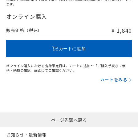
ます。
"対応済み"や非含有の記載がされた商品であっても、流通
在庫等で未対応品が混在する可能性があります。
オンライン購入
非含有品が必要な際は、弊社営業部門もしくは販売店へお
問い合わせください。
¥ 1,840
販売価格（税込）
この製品のRoHS/REACH対応状況ページへ
カートに追加
オンライン購入における出荷予定日は、カートに追加～「ご購入手続き：価
格・納期の確認」画面にてご確認ください。
カートをみる
ページ先頭へ戻る
お知らせ・最新情報