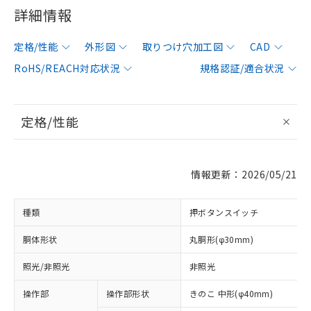
詳細情報
定格/性能
外形図
取りつけ穴加工図
CAD
RoHS/REACH対応状況
規格認証/適合状況
定格/性能
情報更新：2026/05/21
種類
押ボタンスイッチ
胴体形状
丸胴形(φ30mm)
照光/非照光
非照光
操作部
操作部形状
きのこ 中形(φ40mm)