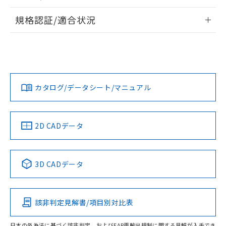
物質の対応では、対応完了までの期間は出
情報更新：2026/7/29
荷製品に未対応品が混在することから備考
規格認証/適合状況
欄に対応日を記載しておりました。
ログイン/会員登録
EU RoHS
注意事項・凡例
既に当社にて対応品への在庫切替を完了
A30NN-MMA-NYA-P100-NNについての規格認証/適合状況に
していることから、特段のことがない限
ついては、「カスタマーサポートセンタ お客様相談室」また
り、2022年1月12日より割愛しておりま
は貴社担当オムロン営業員または販売店にお問い合わせくだ
対応状況
対応予定月
※1
※2
す。
さい。
ダウンロードデータをご利用いただく前に、以下を必ずお読
みください。
カタログ/データシート/マニュアル
対応済み
ソフトウェアの使用条件
お問い合わせ
中国 RoHS
注意事項・凡例
2D CADデータ
中国 RoHS表
※1 ※2
3D CADデータ
Pb
Hg
Cd
Cr(VI)
該非判定見解書/項目別対比表
O
O
O
O
日本の外為法に基づく該非判定、およびEAR再輸出規制に関する見解が入手でき