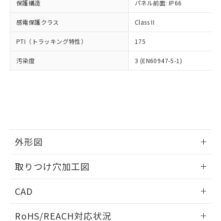
－
在庫なし(最新の在庫状況につ
オムロン制御機器販売店や当社販売拠
保護構造
パネル前面: IP66
フタル酸エステル類の４物質については閾値を超える意
武器並びにこれらの製造装置等に一切
いては、お客様のお取引先、ま
図的な使用がないことを確認しています。
点は「
販売ネットワーク
」をご確認
※2 環境保護使用期限
使用いたしません。
たはお客様担当のオムロン制御
感電保護クラス
Class II
ください。
当社は、貴社製品を第三者に販売する
機器販売店・当社販売員にご確
在庫状況および標準価格結果を当社の
※2 対応予定月
「ｅ」：有害物質（10物質）のすべてが基
場合は、上記1、2および3の内容を当
PTI（トラッキング特性）
175
認ください)
事前の承諾なく第三者に漏洩または開
準値以下であることを示します。
該第三者に通知します。また当社は、
示しないようお願いします。
部品在庫の切り替え状況などにより、予定
「10」：通常の使用状況下において有害物
汚染度
3 (EN60947-5-1)
販売先および販売に係わる関係者が違
マイパーツ機能（部品リスト作成サー
空
受注生産機種、また在庫状況の
月が前後することがあります。
質が外部に漏えいし、環境に深刻な影響を
法に輸出するおそれがある場合は、取
ビス）をご利用いただくには、I-Web
白
情報を公開していない機種
及ぼさない年数を意味します。
り引きをいたしません。
メンバーズにご登録されている必要が
「－」：未確認です。当社販売部門へお問
あります。
い合わせください。
お客様が当ウェブサイト上で当社にご
※3 非含有証明書ダウンロード
登録された部品リストについて、当社
および当社の共同利用者が、当社の製
下記の非含有証明書をダウンロードするこ
品・サービスに関するお客様との取
外形図
とができます。
合意する
キャンセル
引・商談に必要な範囲で利用すること
をご了承ください。
情報更新：2026/05/21
EU RoHS指令（10物質）の非含有証明書
取りつけ穴加工図
※当社の共同利用者とは、
"個人情報
51物質の非含有証明書（当社基準）
の共同利用に関して"
の「1.共同利
情報更新：2026/05/21
※本証明書は発行日時点で非含有を証明す
用者の範囲」に記載されている法人を
CAD
るもので、過去に遡って非含有を証明する
指します。
ものではありません。
ログイン/会員登録いただくと、CADデータをダウンロー
RoHS/REACH対応状況
また、RoHS指令のフタル酸エステル類４
ドすることができます。