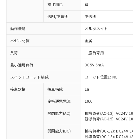
操作部色
黄
透明/不透明
不透明
動作機能
オルタネイト
ベゼル材質
金属
負荷
一般負荷用
最小適用負荷
DC5V 6mA
スイッチユニット構成
ユニット位置1: NO
接点定格
接点構成
1a
※1 対応状況
定格通電電流
10A
対応済み：EU RoHS指令（10物質）の
非含有に対応した製品が提供可能な商品で
開閉能力(AC)
抵抗負荷(AC-12): AC24V 10A/A
誘導負荷(AC-15): AC24V 10A/AC
す。
対応予定：EU RoHS指令（10物質）の非含
ご利用条件
開閉能力(DC)
抵抗負荷(DC-12): DC24V 8A/DC
有に対応した製品に切り替える予定のある
誘導負荷(DC-13): DC24V 4A/DC