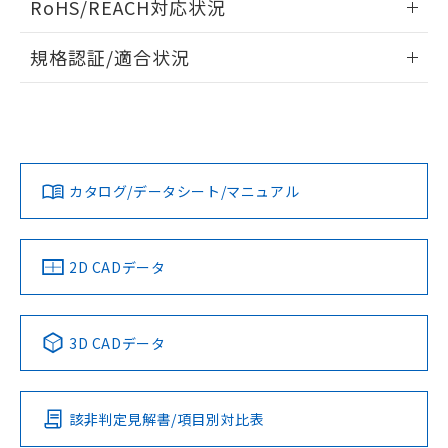
RoHS/REACH対応状況
ドすることができます。
物質の対応では、対応完了までの期間は出
荷製品に未対応品が混在することから備考
情報更新：2026/7/29
規格認証/適合状況
欄に対応日を記載しておりました。
既に当社にて対応品への在庫切替を完了
ログイン/会員登録
EU RoHS
注意事項・凡例
A30NN-MMA-NYA-G202-NNについての規格認証/適合状況に
していることから、特段のことがない限
ついては、「カスタマーサポートセンタ お客様相談室」また
り、2022年1月12日より割愛しておりま
は貴社担当オムロン営業員または販売店にお問い合わせくだ
す。
対応状況
対応予定月
※1
※2
さい。
ダウンロードデータをご利用いただく前に、以下を必ずお読
みください。
カタログ/データシート/マニュアル
対応済み
ソフトウェアの使用条件
お問い合わせ
中国 RoHS
注意事項・凡例
2D CADデータ
中国 RoHS表
※1 ※2
3D CADデータ
Pb
Hg
Cd
Cr(VI)
該非判定見解書/項目別対比表
O
O
O
O