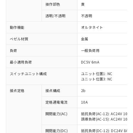
操作部色
黄
透明/不透明
不透明
動作機能
オルタネイト
ベゼル材質
金属
負荷
一般負荷用
最小適用負荷
DC5V 6mA
スイッチユニット構成
ユニット位置1: NC
ユニット位置3: NC
接点定格
接点構成
2b
※1 対応状況
定格通電電流
10A
対応済み：EU RoHS指令（10物質）の
非含有に対応した製品が提供可能な商品で
開閉能力(AC)
抵抗負荷(AC-12): AC24V 10A/A
す。
誘導負荷(AC-15): AC24V 10A/AC
対応予定：EU RoHS指令（10物質）の非含
ご利用条件
有に対応した製品に切り替える予定のある
開閉能力(DC)
抵抗負荷(DC-12): DC24V 8A/DC