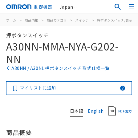
制御機器
Japan
ホーム
>
商品情報
>
商品カテゴリ
>
スイッチ
>
押ボタンスイッチ/表示灯
押ボタンスイッチ
A30NN-MMA-NYA-G202-
NN
A30NN / A30NL 押ボタンスイッチ 形式仕様一覧
マイリストに追加
日本語
English
PDF出力
商品概要