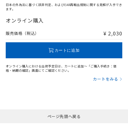
日本の外為法に基づく該非判定、およびEAR再輸出規制に関する見解が入手でき
ます。
"対応済み"や非含有の記載がされた商品であっても、流通
在庫等で未対応品が混在する可能性があります。
オンライン購入
非含有品が必要な際は、弊社営業部門もしくは販売店へお
問い合わせください。
¥ 2,030
販売価格（税込）
この製品のRoHS/REACH対応状況ページへ
カートに追加
オンライン購入における出荷予定日は、カートに追加～「ご購入手続き：価
格・納期の確認」画面にてご確認ください。
カートをみる
ページ先頭へ戻る