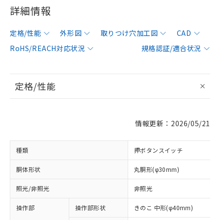
詳細情報
定格/性能
外形図
取りつけ穴加工図
CAD
RoHS/REACH対応状況
規格認証/適合状況
定格/性能
情報更新：2026/05/21
種類
押ボタンスイッチ
胴体形状
丸胴形(φ30mm)
照光/非照光
非照光
操作部
操作部形状
きのこ 中形(φ40mm)