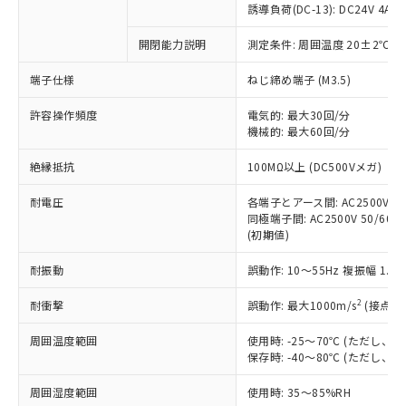
商品です。
誘導負荷(DC-13): DC24V 4A/DC
対応予定なし：EU RoHS指令（10物質）の
以下の条件をお読みいただき、同意のうえ
開閉能力説明
測定条件: 周囲温度 20±2℃、
非含有に非対応の商品で、対応品を出す予
ご利用ください。
定はありません。
端子仕様
ねじ締め端子 (M3.5)
調査・確認中：EU RoHS指令（10物質）の
本サービスは、当社制御機器事業取扱
※1 中国RoHS○×表
非含有の対応状況を調査中または確認中の
商品の当社在庫状況および標準価格
許容操作頻度
電気的: 最大30回/分
商品です。
機械的: 最大60回/分
(税抜)を提供させていただくもので
「○」：最大均質材料含有率が中国RoHSの
非該当品：ライセンス料など無形物で、有
す。
基準値以下であることを示します。
害物質有無と関係のない商品です。
絶縁抵抗
100MΩ以上 (DC500Vメガ)
当社制御機器事業取扱商品の中には、
「×」：最大均質材料含有率が中国RoHSの
仕入先様の事情により、非含有部品として
本サービスの対象外となる商品もある
基準値を超えていることを示します。
いたものが、含有品と判明した場合などや
耐電圧
各端子とアース間: AC2500V 50/
当社は、これら貴社製品のうち、外国
ことをご了承ください。
「－」：未確認です。当社販売部門へお問
むを得ず変更することがあります。
同極端子間: AC2500V 50/60Hz
為替および外国貿易法に定める商品
在庫状況および標準価格照会結果は、
い合わせください。
(初期値)
（以下｢規制貨物等」という）を輸出
記載している更新日時点での社内デー
*EU RoHS指令（10物質）：
または国外への提供する場合は、日本
記
タに基づき作成されるものであり、閲
説明
耐振動
誤動作: 10～55Hz 複振幅 1.
鉛(Pb) 1000ppm以下、 水銀(Hg) 1000ppm以下、 カド
*中国RoHS10物質の基準値 (GB/T26572)：
国政府の輸出許可(または役務取引許
号
覧された時点での実際の在庫および標
ミウム(Cd) 100ppm以下、
Pb(鉛) :1000ppm、 Hg(水銀) : 1000ppm、 Cd(カドミウ
可)を取得するなどの必要な手続きを
六価クロム(Cr(Ⅵ)) 1000ppm以下、ポリ臭化ビフェニル
ム) : 100ppm、
準価格とは異なる場合があることをご
2
耐衝撃
誤動作: 最大1000m/s
(接点開
類(PBB) 1000ppm以下、ポリ臭化ジフェニルエーテル類
Cr(Ⅵ)(六価クロム) : 1000ppm、 PBBs(ポリ臭化ビフェ
とります。
了承ください。
(PBDE) 1000ppm以下、フタル酸ビス(2-エチルヘキシ
○
一定数以上の在庫あり
ニル類) : 1000ppm、 PBDEs(ポリ臭化ジフェニルエーテ
当社は規制貨物を破棄する場合は、完
ル) (DEHP)(別名：DOP) 1000ppm以下、フタル酸ブチ
周囲温度範囲
使用時: -25～70℃ (ただし
正式な納期状況および標準価格はお客
ル類) : 1000ppm、
ルベンジル（BBP） 1000ppm以下、フタル酸ジブチル
全に破砕するなど、違法に輸出されな
DBP(フタル酸ジブチル) : 1000ppm、 DIBP(フタル酸ジ
保存時: -40～80℃ (ただし
様のお取引先、またはお客様担当のオ
（DBP） 1000ppm以下、フタル酸ジイソブチル
イソブチル) : 1000ppm、 BBP(フタル酸ブチルベンジ
△
一定数には満たないが在庫あり
いよう必要な手段を講じます。
ムロン制御機器販売店・当社販売員に
(DIBP) 1000ppm以下
ル) : 1000ppm、
周囲湿度範囲
使用時: 35～85%RH
当社は貴社製品を、核兵器、ミサイ
但し、RoHS指令で産業用監視および制御機器に対する
DEHP(フタル酸ビス(2-エチルヘキシル)) : 1000ppm
ご相談ください。