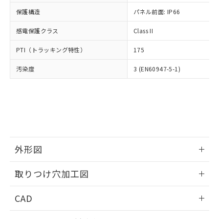
適用除外項目は除く。
ル、化学兵器、生物兵器またはその他
－
在庫なし(最新の在庫状況につ
オムロン制御機器販売店や当社販売拠
フタル酸エステル類の４物質については閾値を超える意
保護構造
パネル前面: IP66
武器並びにこれらの製造装置等に一切
いては、お客様のお取引先、ま
図的な使用がないことを確認しています。
点は「
販売ネットワーク
」をご確認
※2 環境保護使用期限
使用いたしません。
たはお客様担当のオムロン制御
ください。
感電保護クラス
Class II
当社は、貴社製品を第三者に販売する
機器販売店・当社販売員にご確
在庫状況および標準価格結果を当社の
※2 対応予定月
「ｅ」：有害物質（10物質）のすべてが基
場合は、上記1、2および3の内容を当
認ください)
事前の承諾なく第三者に漏洩または開
PTI（トラッキング特性）
175
準値以下であることを示します。
該第三者に通知します。また当社は、
示しないようお願いします。
部品在庫の切り替え状況などにより、予定
「10」：通常の使用状況下において有害物
販売先および販売に係わる関係者が違
マイパーツ機能（部品リスト作成サー
汚染度
3 (EN60947-5-1)
空
受注生産機種、また在庫状況の
月が前後することがあります。
質が外部に漏えいし、環境に深刻な影響を
法に輸出するおそれがある場合は、取
ビス）をご利用いただくには、I-Web
白
情報を公開していない機種
及ぼさない年数を意味します。
り引きをいたしません。
メンバーズにご登録されている必要が
「－」：未確認です。当社販売部門へお問
あります。
い合わせください。
お客様が当ウェブサイト上で当社にご
※3 非含有証明書ダウンロード
登録された部品リストについて、当社
および当社の共同利用者が、当社の製
下記の非含有証明書をダウンロードするこ
品・サービスに関するお客様との取
とができます。
外形図
合意する
キャンセル
引・商談に必要な範囲で利用すること
をご了承ください。
情報更新：2026/05/21
EU RoHS指令（10物質）の非含有証明書
※当社の共同利用者とは、
"個人情報
取りつけ穴加工図
51物質の非含有証明書（当社基準）
の共同利用に関して"
の「1.共同利
※本証明書は発行日時点で非含有を証明す
情報更新：2026/05/21
用者の範囲」に記載されている法人を
CAD
るもので、過去に遡って非含有を証明する
指します。
ものではありません。
ログイン/会員登録いただくと、CADデータをダウンロー
また、RoHS指令のフタル酸エステル類４