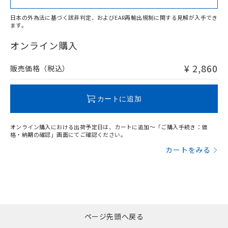
日本の外為法に基づく該非判定、およびEAR再輸出規制に関する見解が入手でき
ます。
"対応済み"や非含有の記載がされた商品であっても、流通
在庫等で未対応品が混在する可能性があります。
オンライン購入
非含有品が必要な際は、弊社営業部門もしくは販売店へお
問い合わせください。
¥ 2,860
販売価格（税込）
この製品のRoHS/REACH対応状況ページへ
カートに追加
オンライン購入における出荷予定日は、カートに追加～「ご購入手続き：価
格・納期の確認」画面にてご確認ください。
カートをみる
ページ先頭へ戻る