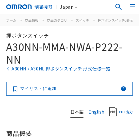
制御機器
Japan
ホーム
>
商品情報
>
商品カテゴリ
>
スイッチ
>
押ボタンスイッチ/表示灯
押ボタンスイッチ
A30NN-MMA-NWA-P222-
NN
A30NN / A30NL 押ボタンスイッチ 形式仕様一覧
マイリストに追加
日本語
English
PDF出力
商品概要