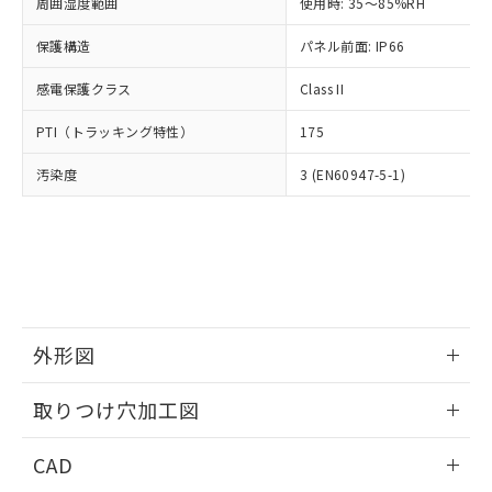
ご相談ください。
周囲湿度範囲
使用時: 35～85%RH
適用除外項目は除く。
ル、化学兵器、生物兵器またはその他
－
在庫なし(最新の在庫状況につ
オムロン制御機器販売店や当社販売拠
フタル酸エステル類の４物質については閾値を超える意
武器並びにこれらの製造装置等に一切
いては、お客様のお取引先、ま
図的な使用がないことを確認しています。
保護構造
パネル前面: IP66
点は「
販売ネットワーク
」をご確認
※2 環境保護使用期限
使用いたしません。
たはお客様担当のオムロン制御
ください。
当社は、貴社製品を第三者に販売する
感電保護クラス
Class II
機器販売店・当社販売員にご確
在庫状況および標準価格結果を当社の
※2 対応予定月
「ｅ」：有害物質（10物質）のすべてが基
場合は、上記1、2および3の内容を当
認ください)
事前の承諾なく第三者に漏洩または開
準値以下であることを示します。
PTI（トラッキング特性）
175
該第三者に通知します。また当社は、
示しないようお願いします。
部品在庫の切り替え状況などにより、予定
「10」：通常の使用状況下において有害物
販売先および販売に係わる関係者が違
マイパーツ機能（部品リスト作成サー
空
受注生産機種、また在庫状況の
汚染度
3 (EN60947-5-1)
月が前後することがあります。
質が外部に漏えいし、環境に深刻な影響を
法に輸出するおそれがある場合は、取
ビス）をご利用いただくには、I-Web
白
情報を公開していない機種
及ぼさない年数を意味します。
り引きをいたしません。
メンバーズにご登録されている必要が
「－」：未確認です。当社販売部門へお問
あります。
い合わせください。
お客様が当ウェブサイト上で当社にご
※3 非含有証明書ダウンロード
登録された部品リストについて、当社
および当社の共同利用者が、当社の製
下記の非含有証明書をダウンロードするこ
品・サービスに関するお客様との取
とができます。
合意する
キャンセル
引・商談に必要な範囲で利用すること
外形図
をご了承ください。
EU RoHS指令（10物質）の非含有証明書
※当社の共同利用者とは、
情報更新：2026/05/21
"個人情報
取りつけ穴加工図
51物質の非含有証明書（当社基準）
の共同利用に関して"
の「1.共同利
※本証明書は発行日時点で非含有を証明す
用者の範囲」に記載されている法人を
情報更新：2026/05/21
るもので、過去に遡って非含有を証明する
CAD
指します。
ものではありません。