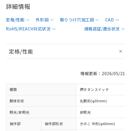
詳細情報
定格/性能
外形図
取りつけ穴加工図
CAD
RoHS/REACH対応状況
規格認証/適合状況
定格/性能
情報更新：2026/05/21
種類
押ボタンスイッチ
胴体形状
丸胴形(φ30mm)
照光/非照光
非照光
操作部
操作部形状
きのこ 中形(φ40mm)