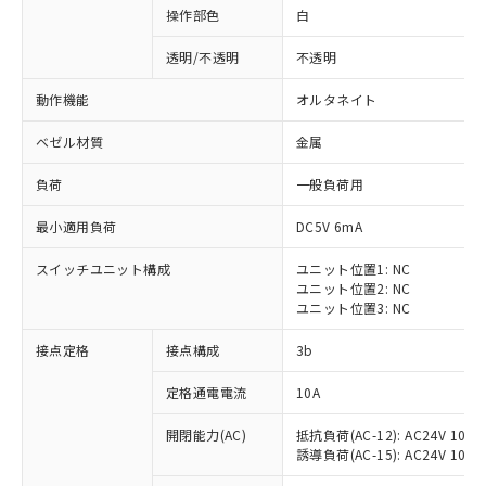
操作部色
白
透明/不透明
不透明
動作機能
オルタネイト
ベゼル材質
金属
負荷
一般負荷用
最小適用負荷
DC5V 6mA
スイッチユニット構成
ユニット位置1: NC
ユニット位置2: NC
ユニット位置3: NC
※1 対応状況
接点定格
接点構成
3b
対応済み：EU RoHS指令（10物質）の
定格通電電流
10A
非含有に対応した製品が提供可能な商品で
開閉能力(AC)
抵抗負荷(AC-12): AC24V 10A/A
す。
誘導負荷(AC-15): AC24V 10A/AC
対応予定：EU RoHS指令（10物質）の非含
ご利用条件
有に対応した製品に切り替える予定のある