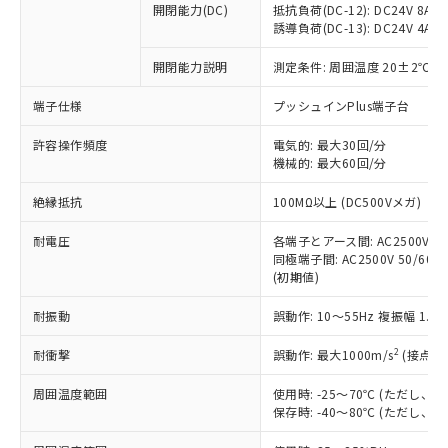
開閉能力(DC)
抵抗負荷(DC-12): DC24V 8A/DC
商品です。
誘導負荷(DC-13): DC24V 4A/DC
対応予定なし：EU RoHS指令（10物質）の
以下の条件をお読みいただき、同意のうえ
非含有に非対応の商品で、対応品を出す予
開閉能力説明
測定条件: 周囲温度 20±2℃、
ご利用ください。
定はありません。
調査・確認中：EU RoHS指令（10物質）の
端子仕様
プッシュインPlus端子台
本サービスは、当社制御機器事業取扱
※1 中国RoHS○×表
非含有の対応状況を調査中または確認中の
商品の当社在庫状況および標準価格
許容操作頻度
商品です。
電気的: 最大30回/分
(税抜)を提供させていただくもので
「○」：最大均質材料含有率が中国RoHSの
機械的: 最大60回/分
非該当品：ライセンス料など無形物で、有
す。
基準値以下であることを示します。
害物質有無と関係のない商品です。
当社制御機器事業取扱商品の中には、
絶縁抵抗
100MΩ以上 (DC500Vメガ)
「×」：最大均質材料含有率が中国RoHSの
仕入先様の事情により、非含有部品として
本サービスの対象外となる商品もある
基準値を超えていることを示します。
いたものが、含有品と判明した場合などや
当社は、これら貴社製品のうち、外国
ことをご了承ください。
耐電圧
各端子とアース間: AC2500V 50/
「－」：未確認です。当社販売部門へお問
むを得ず変更することがあります。
為替および外国貿易法に定める商品
同極端子間: AC2500V 50/60Hz
在庫状況および標準価格照会結果は、
い合わせください。
（以下｢規制貨物等」という）を輸出
(初期値)
記載している更新日時点での社内デー
*EU RoHS指令（10物質）：
または国外への提供する場合は、日本
記
タに基づき作成されるものであり、閲
説明
鉛(Pb) 1000ppm以下、 水銀(Hg) 1000ppm以下、 カド
*中国RoHS10物質の基準値 (GB/T26572)：
耐振動
誤動作: 10～55Hz 複振幅 1.
国政府の輸出許可(または役務取引許
号
覧された時点での実際の在庫および標
ミウム(Cd) 100ppm以下、
Pb(鉛) :1000ppm、 Hg(水銀) : 1000ppm、 Cd(カドミウ
可)を取得するなどの必要な手続きを
六価クロム(Cr(Ⅵ)) 1000ppm以下、ポリ臭化ビフェニル
ム) : 100ppm、
準価格とは異なる場合があることをご
類(PBB) 1000ppm以下、ポリ臭化ジフェニルエーテル類
2
耐衝撃
誤動作: 最大1000m/s
(接点開
Cr(Ⅵ)(六価クロム) : 1000ppm、 PBBs(ポリ臭化ビフェ
とります。
了承ください。
(PBDE) 1000ppm以下、フタル酸ビス(2-エチルヘキシ
○
一定数以上の在庫あり
ニル類) : 1000ppm、 PBDEs(ポリ臭化ジフェニルエーテ
当社は規制貨物を破棄する場合は、完
ル) (DEHP)(別名：DOP) 1000ppm以下、フタル酸ブチ
正式な納期状況および標準価格はお客
ル類) : 1000ppm、
周囲温度範囲
使用時: -25～70℃ (ただし
ルベンジル（BBP） 1000ppm以下、フタル酸ジブチル
全に破砕するなど、違法に輸出されな
DBP(フタル酸ジブチル) : 1000ppm、 DIBP(フタル酸ジ
様のお取引先、またはお客様担当のオ
保存時: -40～80℃ (ただし
（DBP） 1000ppm以下、フタル酸ジイソブチル
イソブチル) : 1000ppm、 BBP(フタル酸ブチルベンジ
△
一定数には満たないが在庫あり
いよう必要な手段を講じます。
ムロン制御機器販売店・当社販売員に
(DIBP) 1000ppm以下
ル) : 1000ppm、
当社は貴社製品を、核兵器、ミサイ
但し、RoHS指令で産業用監視および制御機器に対する
DEHP(フタル酸ビス(2-エチルヘキシル)) : 1000ppm