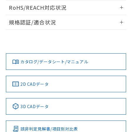
また、RoHS指令のフタル酸エステル類４
ログイン/会員登録いただくと、CADデータをダウンロー
RoHS/REACH対応状況
物質の対応では、対応完了までの期間は出
ドすることができます。
荷製品に未対応品が混在することから備考
情報更新：2026/7/29
欄に対応日を記載しておりました。
規格認証/適合状況
既に当社にて対応品への在庫切替を完了
ログイン/会員登録
EU RoHS
注意事項・凡例
A30NN-MMA-NWA-P222-NNについての規格認証/適合状況に
していることから、特段のことがない限
ついては、「カスタマーサポートセンタ お客様相談室」また
り、2022年1月12日より割愛しておりま
は貴社担当オムロン営業員または販売店にお問い合わせくだ
す。
対応状況
対応予定月
※1
※2
さい。
ダウンロードデータをご利用いただく前に、以下を必ずお読
みください。
カタログ/データシート/マニュアル
対応済み
ソフトウェアの使用条件
お問い合わせ
中国 RoHS
注意事項・凡例
2D CADデータ
中国 RoHS表
※1 ※2
3D CADデータ
Pb
Hg
Cd
Cr(VI)
該非判定見解書/項目別対比表
O
O
O
O