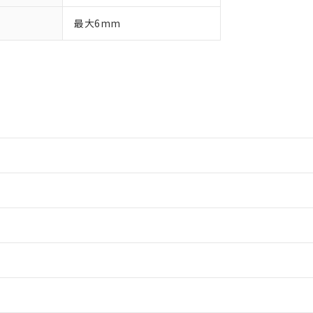
最大6mm
情報更新：2
情報更新：2
ードすることができます。
情報更新：
ログイン/会員登録