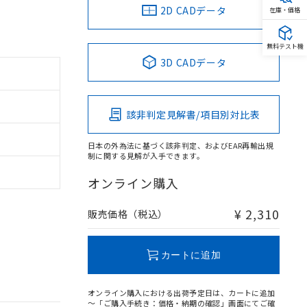
2D CADデータ
在庫・価格
無料テスト機
3D CADデータ
該非判定見解書/項目別対比表
日本の外為法に基づく該非判定、およびEAR再輸出規
制に関する見解が入手できます。
オンライン購入
¥ 2,310
販売価格（税込）
カートに追加
オンライン購入における出荷予定日は、カートに追加
～「ご購入手続き：価格・納期の確認」画面にてご確