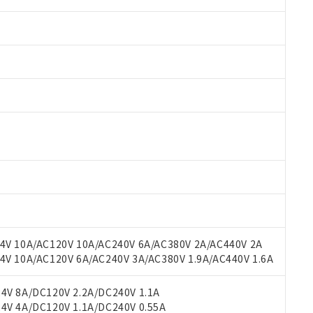
 RoHS指令（10物質）の非含有に対応した製品が提供可能な商品です
oHS指令（10物質）の非含有に対応した製品に切り替える予定のある
 RoHS指令（10物質）の非含有に非対応の商品で、対応品を出す予
V 10A/AC120V 10A/AC240V 6A/AC380V 2A/AC440V 2A
 RoHS指令（10物質）の非含有の対応状況を調査中または確認中の
 10A/AC120V 6A/AC240V 3A/AC380V 1.9A/AC440V 1.6A
ンス料など無形物で、有害物質有無と関係のない商品です。
○×表
より、非含有部品としていたものが、含有品と判明した場合などやむ
V 8A/DC120V 2.2A/DC240V 1.1A
みいただき、同意のうえご利用ください。
V 4A/DC120V 1.1A/DC240V 0.55A
材料含有率が中国RoHSの基準値以下であることを示します。