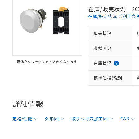
在庫/販売状況
20
在庫/販売状況 ご利用条
販売状況
機種区分
画像をクリックすると大きくなります
在庫状況
標準価格(税別)
詳細情報
定格/性能
外形図
取りつけ穴加工図
CAD