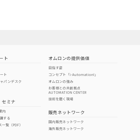
社担当オムロン
お問い合わせ
ート
オムロンの提供価値
目指す姿
ポート
コンセプト「i-Automation!」
ジャパンデスク
オムロンの強み
お客様との共創拠点
AUTOMATION CENTER
DIBP
BBP
DEHP
環境保護
技術を磨く現場
・セミナ
使用期限
案内
販売ネットワーク
講する
O
O
O
e
国内販売ネットワーク
ス一覧（PDF）
海外販売ネットワーク