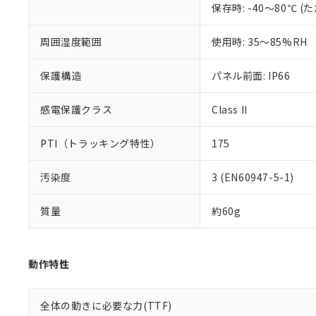
保存時: -40～80℃
混在することから
既に当社にて対応
り割愛しておりま
周囲湿度範囲
使用時: 35～85%RH
保護構造
パネル前面: IP66
感電保護クラス
Class II
PTI（トラッキング特性）
175
汚染度
3 (EN60947-5-1)
質量
約60g
動作特性
全体の動きに必要な力(TTF)