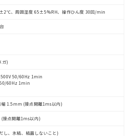
材料含有率が中国RoHSの基準値を超えていることを示します。
、当社制御機器事業取扱商品の当社在庫状況および標準価格(税抜)
ら貴社製品のうち、外国為替および外国貿易法に定める商品（以下｢
質）：
す。当社販売部門へお問い合わせください。
 水銀(Hg) 1000ppm以下、 カドミウム(Cd) 100ppm以下、
0±2℃、周囲湿度 65±5%RH、操作ひん度 30回/min
たは国外への提供する場合は、日本国政府の輸出許可(または役務取
000ppm以下、ポリ臭化ビフェニル類(PBB) 1000ppm以下、ポリ臭化ジフェニルエーテル類(P
事業取扱商品の中には、本サービスの対象外となる商品もあること
手続きをとります。
キシル) (DEHP)(別名：DOP) 1000ppm以下、フタル酸ブチルベンジル（BBP） 100
(GB/T26572)：
以下、フタル酸ジイソブチル (DIBP) 1000ppm以下
び標準価格照会結果は、記載している更新日時点での社内データに
物を破棄する場合は、完全に破砕するなど、違法に輸出されないよ
子台
(水銀) : 1000ppm、 Cd(カドミウム) : 100ppm、
業用監視および制御機器に対する適用除外項目は除く。
覧された時点での実際の在庫および標準価格とは異なる場合がある
1000ppm、 PBBs(ポリ臭化ビフェニル類) : 1000ppm、 PBDEs(ポリ臭化ジフェニルエーテル類
物質については閾値を超える意図的な使用がないことを確認しています。
上の在庫あり
 1000ppm、 DIBP(フタル酸ジイソブチル) : 1000ppm、 BBP(フタル酸ブチルベンジル) :
品を、核兵器、ミサイル、化学兵器、生物兵器またはその他武器並
チルヘキシル)) : 1000ppm
況および標準価格はお客様のお取引先、またはお客様担当のオムロ
用いたしません。
ご相談ください。
は満たないが在庫あり
製品を第三者に販売する場合は、上記1、2および3の内容を当該第
機器販売店や当社販売拠点は「
販売ネットワーク
」をご確認くだ
販売先および販売に係わる関係者が違法に輸出するおそれがある場
用期限
メガ)
び標準価格結果を当社の事前の承諾なく第三者に漏洩または開示し
え状況などにより、予定月が前後することがあります。
(最新の在庫状況については、お客様のお取引先、またはお客様担当
（10物質）のすべてが基準値以下であることを示します。
店・当社販売員にご確認ください)
0V 50/60Hz 1min
能（部品リスト作成サービス）をご利用いただくには、I-Webメン
使用状況下において有害物質が外部に漏えいし、環境に深刻な影響を
0/60Hz 1min
あります。
機種、また在庫状況の情報を公開していない機種
ェブサイト上で当社にご登録された部品リストについて、当社およ
書ダウンロード
す。当社販売部門へお問い合わせください。
品・サービスに関するお客様との取引・商談に必要な範囲で利用す
合意する
キャンセル
書をダウンロードすることができます。
振幅 1.5mm (接点開離1ms以内)
利用者とは、
"個人情報の共同利用に関して"
の「1.共同利用者の
します。
10物質）の非含有証明書
2
(接点開離1ms以内)
明書（当社基準）
日時点で非含有を証明するもので、過去に遡って非含有を証明するも
 (ただし、氷結、結露しないこと)
令のフタル酸エステル類４物質の対応では、対応完了までの期間は出