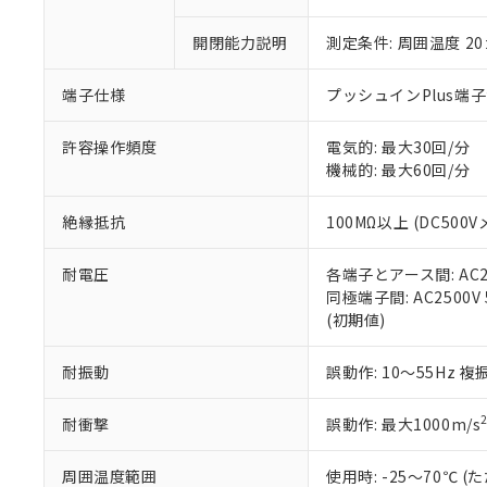
「×」：最大均質
本サービスは
当社は、これ
*EU RoHS指令（10物
「－」：未確認で
鉛(Pb) 1000ppm以下、
開閉能力説明
測定条件: 周囲温度 2
くものです。
う）を輸出ま
記
説明
六価クロム(Cr(Ⅵ)) 1
当社制御機器
などの必要な
フタル酸ビス(2-エチルヘ
号
*中国RoHS10物質の基準値 
ル（DBP） 1000ppm
在庫状況およ
当社は規制貨
端子仕様
プッシュインPlus端
Pb(鉛) :1000ppm、 Hg
但し、RoHS指令で産
のであり、閲
ます。
Cr(Ⅵ)(六価クロム) : 
フタル酸エステル類の４
○
一定数以
DBP(フタル酸ジブチル) :
い。
当社は貴社製
許容操作頻度
電気的: 最大30回/分
DEHP(フタル酸ビス(2-エ
正式な納期状
置等に一切使
機械的: 最大60回/分
当社販売員に
※2 対応予定月
△
一定数に
当社は、貴社
オムロン制御
また当社は、
※2 環境保護使
絶縁抵抗
100MΩ以上 (DC500V
在庫状況およ
部品在庫の切り替
たしません。
－
在庫なし
す。
「ｅ」：有害物質
機器販売
耐電圧
各端子とアース間: AC250
マイパーツ機
「10」：通常の
同極端子間: AC2500V 5
ている必要が
味します。
空
受注生産
(初期値)
お客様が当ウ
※3 非含有証明
「－」：未確認で
白
が、当社の製
さい。
下記の非含有証明
耐振動
誤動作: 10～55Hz 複
※当社の共同
いる法人を指
EU RoHS指令（
耐衝撃
誤動作: 最大1000m/s
51物質の非含有証
※本証明書は発行
周囲温度範囲
使用時: -25～70℃
また、RoHS指