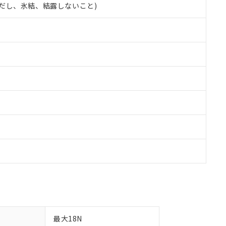
 (ただし、氷結、結露しないこと)
備考欄に対応日を記載しておりました。
品への在庫切替を完了していることから、特段のことがない限り、20
す。
最大18N