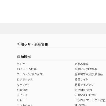
EU RoHS
注意事項・凡例
A30NN-MMA-NWA-P102-NNについての規格認証/
営業員または販売店にお問い合わせください。
ダウンロードデータをご利用いただく前に、以下を必ずお読
対応状況
対応予定月
※1
※2
ソフトウェアの使用条件
対応済み
お知らせ・最新情報
中国 RoHS
注意事項・凡例
商品情報
中国 RoHS表
※1 ※2
センサ
新商品情報
FAシステム機器
在庫状況/標準価格
Pb
Hg
Cd
Cr(V
モーション/ドライブ
生産終了品/推奨代替品
ロボティクス
特設サイト
セーフティ
動画ライブラリ
検査装置
規格認証/適合
O
O
O
O
スイッチ
RoHS/REACH対応
リレー
カタログ/マニュアル訂正
コントロール
技術解説