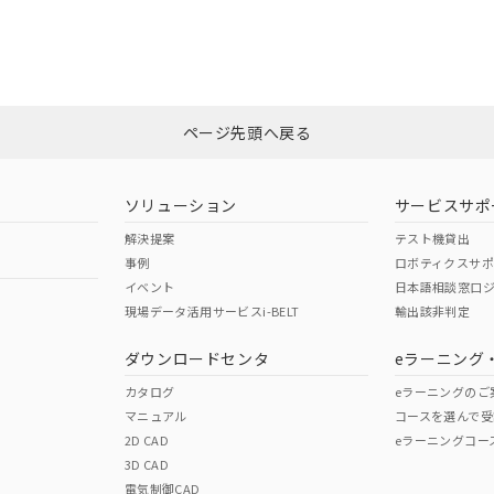
適合状況については、「カスタマーサポートセンタ お客様相談室」または貴
みください。
非含有証明書
※3
ページ先頭へ戻る
ダウンロードはこちら
ソリューション
サービスサポ
解決提案
テスト機貸出
事例
ロボティクスサ
イベント
日本語相談窓口
現場データ活用サービスi-BELT
輸出該非判定
I)
PBBs
PBDEs
DBP
ダウンロードセンタ
eラーニング
カタログ
eラーニングのご
マニュアル
コースを選んで受
O
O
O
2D CAD
eラーニングコー
3D CAD
電気制御CAD