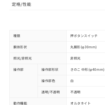
定格/性能
種類
押ボタンスイッチ
胴体形状
丸胴形(φ30mm)
照光/非照光
非照光
操作部
操作部形状
きのこ 中形(φ40mm)
操作部色
白
透明/不透明
不透明
動作機能
オルタネイト