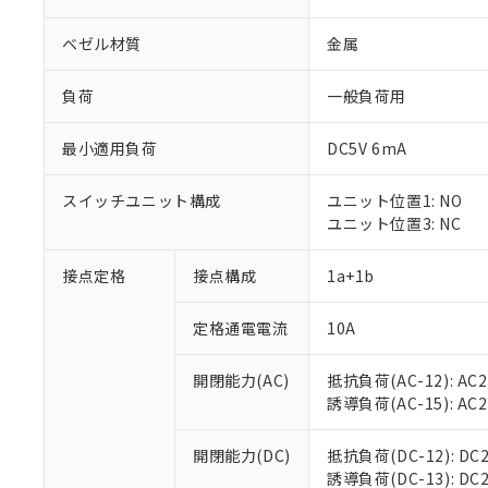
ベゼル材質
金属
負荷
一般負荷用
最小適用負荷
DC5V 6mA
スイッチユニット構成
ユニット位置1: NO
ユニット位置3: NC
接点定格
接点構成
1a+1b
※1 対応状況
定格通電電流
10A
対応済み：EU
対応予定：EU R
対応予定なし：EU
開閉能力(AC)
抵抗負荷(AC-12): AC24
調査・確認中：EU
ご利用条件
誘導負荷(AC-15): AC24V
非該当品：ライセ
※1 中国RoHS
仕入先様の事情に
開閉能力(DC)
抵抗負荷(DC-12): DC24
があります。
以下の条件をお読
誘導負荷(DC-13): DC24
「○」：最大均質