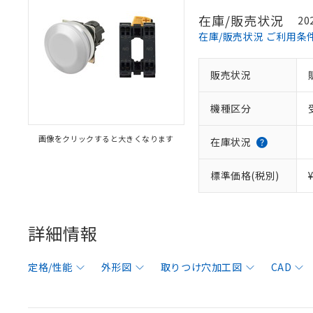
在庫/販売状況
20
在庫/販売状況 ご利用条
販売状況
機種区分
画像をクリックすると大きくなります
在庫状況
標準価格(税別)
詳細情報
定格/性能
外形図
取りつけ穴加工図
CAD