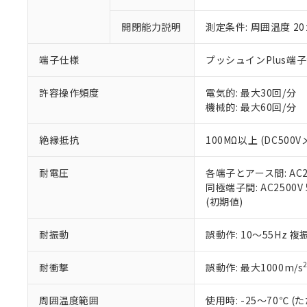
○
一定数以
DBP(フタル酸ジブチル) :
い。
当社は貴社製
DEHP(フタル酸ビス(2-エ
正式な納期状
置等に一切使
開閉能力説明
測定条件: 周囲温度 2
当社販売員に
※2 対応予定月
△
一定数に
当社は、貴社
オムロン制御
また当社は、
※2 環境保護使
端子仕様
プッシュインPlus端
在庫状況およ
部品在庫の切り替
たしません。
－
在庫なし
す。
「ｅ」：有害物質
機器販売
許容操作頻度
電気的: 最大30回/分
マイパーツ機
「10」：通常の
機械的: 最大60回/分
ている必要が
味します。
空
受注生産
お客様が当ウ
※3 非含有証明
「－」：未確認で
白
が、当社の製
絶縁抵抗
100MΩ以上 (DC500V
さい。
下記の非含有証明
※当社の共同
耐電圧
各端子とアース間: AC250
いる法人を指
EU RoHS指令（
同極端子間: AC2500V 5
51物質の非含有証
(初期値)
※本証明書は発行
また、RoHS指
耐振動
誤動作: 10～55Hz 複
混在することから
既に当社にて対応
耐衝撃
誤動作: 最大1000m/s
り割愛しておりま
周囲温度範囲
使用時: -25～70℃