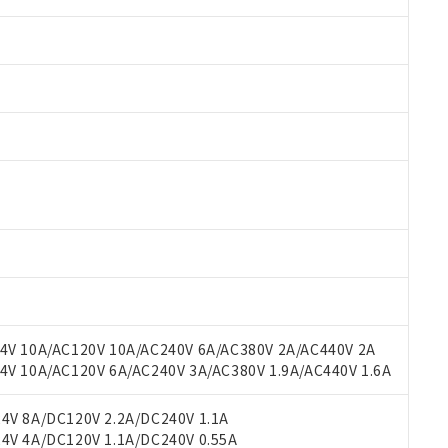
 RoHS指令（10物質）の非含有に対応した製品が提供可能な商品です
oHS指令（10物質）の非含有に対応した製品に切り替える予定のある
 RoHS指令（10物質）の非含有に非対応の商品で、対応品を出す予
 RoHS指令（10物質）の非含有の対応状況を調査中または確認中の
ンス料など無形物で、有害物質有無と関係のない商品です。
○×表
より、非含有部品としていたものが、含有品と判明した場合などやむ
みいただき、同意のうえご利用ください。
材料含有率が中国RoHSの基準値以下であることを示します。
材料含有率が中国RoHSの基準値を超えていることを示します。
V 10A/AC120V 10A/AC240V 6A/AC380V 2A/AC440V 2A
、当社制御機器事業取扱商品の当社在庫状況および標準価格(税抜)
ら貴社製品のうち、外国為替および外国貿易法に定める商品（以下｢
質）：
す。当社販売部門へお問い合わせください。
 10A/AC120V 6A/AC240V 3A/AC380V 1.9A/AC440V 1.6A
 水銀(Hg) 1000ppm以下、 カドミウム(Cd) 100ppm以下、
たは国外への提供する場合は、日本国政府の輸出許可(または役務取
000ppm以下、ポリ臭化ビフェニル類(PBB) 1000ppm以下、ポリ臭化ジフェニルエーテル類(P
事業取扱商品の中には、本サービスの対象外となる商品もあること
手続きをとります。
キシル) (DEHP)(別名：DOP) 1000ppm以下、フタル酸ブチルベンジル（BBP） 100
(GB/T26572)：
以下、フタル酸ジイソブチル (DIBP) 1000ppm以下
び標準価格照会結果は、記載している更新日時点での社内データに
V 8A/DC120V 2.2A/DC240V 1.1A
物を破棄する場合は、完全に破砕するなど、違法に輸出されないよ
(水銀) : 1000ppm、 Cd(カドミウム) : 100ppm、
業用監視および制御機器に対する適用除外項目は除く。
覧された時点での実際の在庫および標準価格とは異なる場合がある
V 4A/DC120V 1.1A/DC240V 0.55A
1000ppm、 PBBs(ポリ臭化ビフェニル類) : 1000ppm、 PBDEs(ポリ臭化ジフェニルエーテル類
物質については閾値を超える意図的な使用がないことを確認しています。