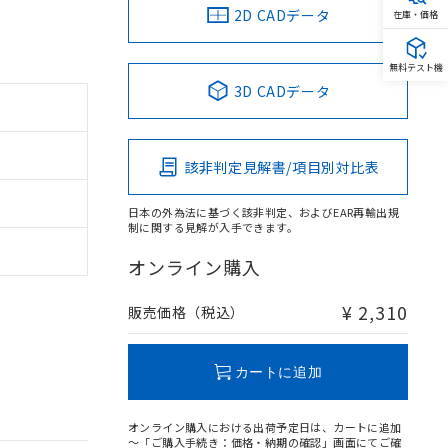
2D CADデータ
在庫・価格
無料テスト機
3D CADデータ
該非判定見解書/項目別対比表
日本の外為法に基づく該非判定、およびEAR再輸出規
制に関する見解が入手できます。
オンライン購入
¥ 2,310
販売価格（税込）
カートに追加
オンライン購入における出荷予定日は、カートに追加
～「ご購入手続き：価格・納期の確認」画面にてご確