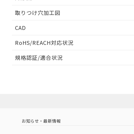
取りつけ穴加工図
CAD
ログイン/会員登録いただくと、CADデータをダウンロ
RoHS/REACH対応状況
規格認証/適合状況
EU RoHS
注意事項・凡例
A30NN-MMA-NWA-P101-NNについての規格認証/
営業員または販売店にお問い合わせください。
ダウンロードデータをご利用いただく前に、以下を必ずお読
対応状況
対応予定月
※1
※2
ソフトウェアの使用条件
対応済み
お知らせ・最新情報
中国 RoHS
注意事項・凡例