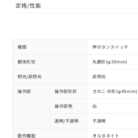
定格/性能
種類
押ボタンスイッチ
胴体形状
丸胴形(φ30mm)
照光/非照光
非照光
操作部
操作部形状
きのこ 中形(φ40mm)
操作部色
白
透明/不透明
不透明
動作機能
オルタネイト