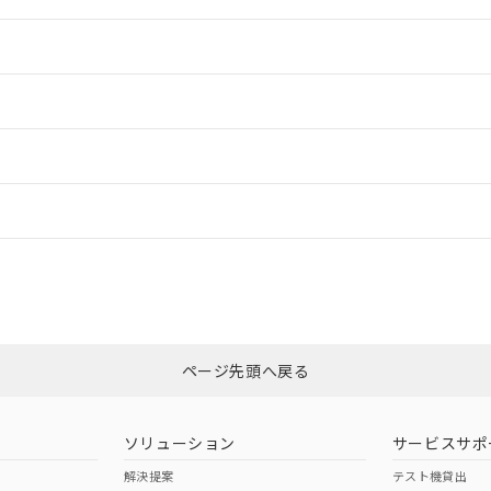
情報更新：2
情報更新：2
ードすることができます。
情報更新：
ログイン/会員登録
適合状況については、「カスタマーサポートセンタ お客様相談室」または貴
みください。
非含有証明書
※3
ページ先頭へ戻る
ダウンロードはこちら
ソリューション
サービスサポ
解決提案
テスト機貸出