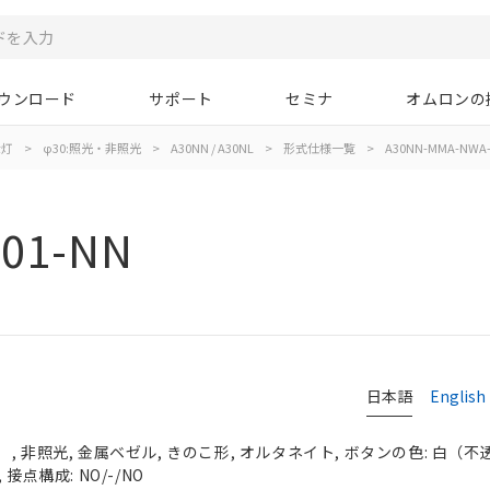
ウンロード
サポート
セミナ
オムロンの
示灯
>
φ30:照光・非照光
>
A30NN / A30NL
>
形式仕様一覧
>
A30NN-MMA-NWA-
01-NN
日本語
English
 非照光, 金属ベゼル, きのこ形, オルタネイト, ボタンの色: 白（不透明）
接点構成: NO/-/NO