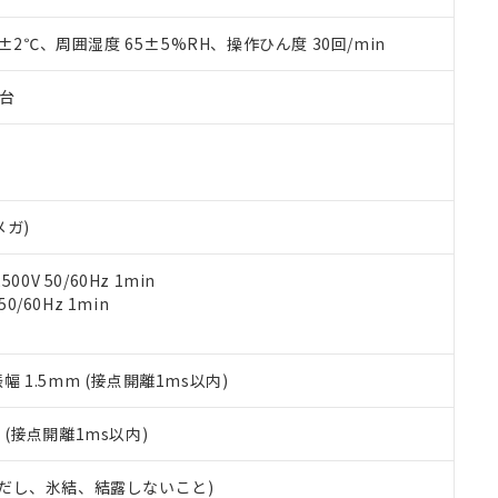
上の在庫あり
 1000ppm、 DIBP(フタル酸ジイソブチル) : 1000ppm、 BBP(フタル酸ブチルベンジル) :
品を、核兵器、ミサイル、化学兵器、生物兵器またはその他武器並
チルヘキシル)) : 1000ppm
況および標準価格はお客様のお取引先、またはお客様担当のオムロ
用いたしません。
0±2℃、周囲湿度 65±5%RH、操作ひん度 30回/min
ご相談ください。
は満たないが在庫あり
製品を第三者に販売する場合は、上記1、2および3の内容を当該第
機器販売店や当社販売拠点は「
販売ネットワーク
」をご確認くだ
販売先および販売に係わる関係者が違法に輸出するおそれがある場
用期限
子台
び標準価格結果を当社の事前の承諾なく第三者に漏洩または開示し
え状況などにより、予定月が前後することがあります。
(最新の在庫状況については、お客様のお取引先、またはお客様担当
（10物質）のすべてが基準値以下であることを示します。
店・当社販売員にご確認ください)
能（部品リスト作成サービス）をご利用いただくには、I-Webメン
使用状況下において有害物質が外部に漏えいし、環境に深刻な影響を
あります。
機種、また在庫状況の情報を公開していない機種
ェブサイト上で当社にご登録された部品リストについて、当社およ
書ダウンロード
す。当社販売部門へお問い合わせください。
品・サービスに関するお客様との取引・商談に必要な範囲で利用す
メガ)
合意する
キャンセル
書をダウンロードすることができます。
利用者とは、
"個人情報の共同利用に関して"
の「1.共同利用者の
0V 50/60Hz 1min
します。
10物質）の非含有証明書
0/60Hz 1min
明書（当社基準）
日時点で非含有を証明するもので、過去に遡って非含有を証明するも
令のフタル酸エステル類４物質の対応では、対応完了までの期間は出
振幅 1.5mm (接点開離1ms以内)
備考欄に対応日を記載しておりました。
品への在庫切替を完了していることから、特段のことがない限り、20
2
(接点開離1ms以内)
す。
 (ただし、氷結、結露しないこと)