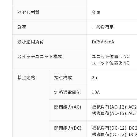
ベゼル材質
金属
負荷
一般負荷用
最小適用負荷
DC5V 6mA
※1 対応状況
スイッチユニット構成
ユニット位置1: NO
対応済み：EU
ユニット位置3: NO
対応予定：EU R
対応予定なし：EU
調査・確認中：EU
接点定格
接点構成
2a
ご利用条件
非該当品：ライセ
※1 中国RoHS
仕入先様の事情に
定格通電電流
10A
があります。
以下の条件をお読
「○」：最大均質
「×」：最大均質
開閉能力(AC)
抵抗負荷(AC-12): AC24
本サービスは
当社は、これ
*EU RoHS指令（10物
「－」：未確認で
誘導負荷(AC-15): AC24V
鉛(Pb) 1000ppm以下、
くものです。
う）を輸出ま
記
説明
六価クロム(Cr(Ⅵ)) 1
当社制御機器
などの必要な
フタル酸ビス(2-エチルヘ
号
*中国RoHS10物質の基準値 
ル（DBP） 1000ppm
在庫状況およ
開閉能力(DC)
抵抗負荷(DC-12): DC24
当社は規制貨
Pb(鉛) :1000ppm、 Hg
但し、RoHS指令で産
のであり、閲
誘導負荷(DC-13): DC24
ます。
Cr(Ⅵ)(六価クロム) : 
フタル酸エステル類の４