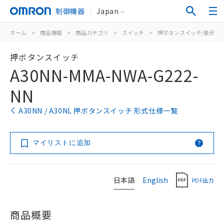
制御機器
Japan
ホーム
>
商品情報
>
商品カテゴリ
>
スイッチ
>
押ボタンスイッチ/表示灯
押ボタンスイッチ
A30NN-MMA-NWA-G222-
NN
A30NN / A30NL 押ボタンスイッチ 形式仕様一覧
マイリストに追加
日本語
English
PDF出力
商品概要