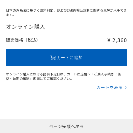
日本の外為法に基づく該非判定、およびEAR再輸出規制に関する見解が入手でき
ます。
"対応済み"や非含有の記載がされた商品であっても、流通
在庫等で未対応品が混在する可能性があります。
オンライン購入
非含有品が必要な際は、弊社営業部門もしくは販売店へお
問い合わせください。
¥ 2,360
販売価格（税込）
この製品のRoHS/REACH対応状況ページへ
カートに追加
オンライン購入における出荷予定日は、カートに追加～「ご購入手続き：価
格・納期の確認」画面にてご確認ください。
カートをみる
ページ先頭へ戻る