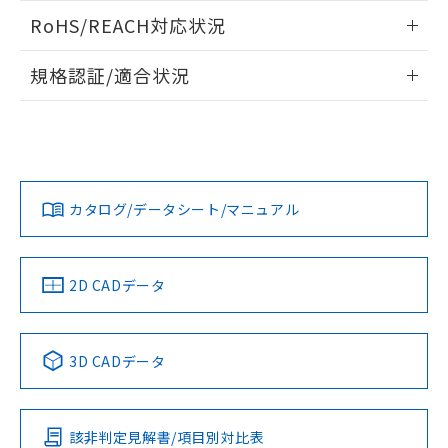
また、RoHS指令のフタル酸エステル類４
ログイン/会員登録いただくと、CADデータをダウンロー
RoHS/REACH対応状況
物質の対応では、対応完了までの期間は出
ドすることができます。
荷製品に未対応品が混在することから備考
情報更新：2026/7/29
欄に対応日を記載しておりました。
規格認証/適合状況
既に当社にて対応品への在庫切替を完了
ログイン/会員登録
EU RoHS
注意事項・凡例
A30NN-MMA-NWA-G222-NNについての規格認証/適合状況に
していることから、特段のことがない限
ついては、「カスタマーサポートセンタ お客様相談室」また
り、2022年1月12日より割愛しておりま
は貴社担当オムロン営業員または販売店にお問い合わせくだ
す。
対応状況
対応予定月
※1
※2
さい。
ダウンロードデータをご利用いただく前に、以下を必ずお読
みください。
カタログ/データシート/マニュアル
対応済み
ソフトウェアの使用条件
お問い合わせ
中国 RoHS
注意事項・凡例
2D CADデータ
中国 RoHS表
※1 ※2
3D CADデータ
Pb
Hg
Cd
Cr(VI)
該非判定見解書/項目別対比表
O
O
O
O