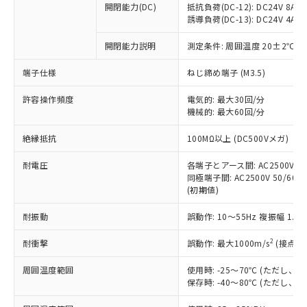
開閉能力(DC)
抵抗負荷(DC-12): DC24V 8A/DC
商品です。
誘導負荷(DC-13): DC24V 4A/DC
対応予定なし：EU RoHS指令（10物質）の
以下の条件をお読みいただき、同意のうえ
非含有に非対応の商品で、対応品を出す予
開閉能力説明
測定条件: 周囲温度 20±2℃、
ご利用ください。
定はありません。
調査・確認中：EU RoHS指令（10物質）の
端子仕様
ねじ締め端子 (M3.5)
本サービスは、当社制御機器事業取扱
※1 中国RoHS○×表
非含有の対応状況を調査中または確認中の
商品の当社在庫状況および標準価格
許容操作頻度
商品です。
電気的: 最大30回/分
(税抜)を提供させていただくもので
「○」：最大均質材料含有率が中国RoHSの
機械的: 最大60回/分
非該当品：ライセンス料など無形物で、有
す。
基準値以下であることを示します。
害物質有無と関係のない商品です。
当社制御機器事業取扱商品の中には、
絶縁抵抗
100MΩ以上 (DC500Vメガ)
「×」：最大均質材料含有率が中国RoHSの
仕入先様の事情により、非含有部品として
本サービスの対象外となる商品もある
基準値を超えていることを示します。
いたものが、含有品と判明した場合などや
当社は、これら貴社製品のうち、外国
ことをご了承ください。
耐電圧
各端子とアース間: AC2500V 50/
「－」：未確認です。当社販売部門へお問
むを得ず変更することがあります。
為替および外国貿易法に定める商品
同極端子間: AC2500V 50/60Hz
在庫状況および標準価格照会結果は、
い合わせください。
（以下｢規制貨物等」という）を輸出
(初期値)
記載している更新日時点での社内デー
*EU RoHS指令（10物質）：
または国外への提供する場合は、日本
記
タに基づき作成されるものであり、閲
説明
鉛(Pb) 1000ppm以下、 水銀(Hg) 1000ppm以下、 カド
*中国RoHS10物質の基準値 (GB/T26572)：
耐振動
誤動作: 10～55Hz 複振幅 1.
国政府の輸出許可(または役務取引許
号
覧された時点での実際の在庫および標
ミウム(Cd) 100ppm以下、
Pb(鉛) :1000ppm、 Hg(水銀) : 1000ppm、 Cd(カドミウ
可)を取得するなどの必要な手続きを
六価クロム(Cr(Ⅵ)) 1000ppm以下、ポリ臭化ビフェニル
ム) : 100ppm、
準価格とは異なる場合があることをご
類(PBB) 1000ppm以下、ポリ臭化ジフェニルエーテル類
2
耐衝撃
誤動作: 最大1000m/s
(接点開
Cr(Ⅵ)(六価クロム) : 1000ppm、 PBBs(ポリ臭化ビフェ
とります。
了承ください。
(PBDE) 1000ppm以下、フタル酸ビス(2-エチルヘキシ
○
一定数以上の在庫あり
ニル類) : 1000ppm、 PBDEs(ポリ臭化ジフェニルエーテ
当社は規制貨物を破棄する場合は、完
ル) (DEHP)(別名：DOP) 1000ppm以下、フタル酸ブチ
正式な納期状況および標準価格はお客
ル類) : 1000ppm、
周囲温度範囲
使用時: -25～70℃ (ただし
ルベンジル（BBP） 1000ppm以下、フタル酸ジブチル
全に破砕するなど、違法に輸出されな
DBP(フタル酸ジブチル) : 1000ppm、 DIBP(フタル酸ジ
様のお取引先、またはお客様担当のオ
保存時: -40～80℃ (ただし
（DBP） 1000ppm以下、フタル酸ジイソブチル
イソブチル) : 1000ppm、 BBP(フタル酸ブチルベンジ
△
一定数には満たないが在庫あり
いよう必要な手段を講じます。
ムロン制御機器販売店・当社販売員に
(DIBP) 1000ppm以下
ル) : 1000ppm、
当社は貴社製品を、核兵器、ミサイ
但し、RoHS指令で産業用監視および制御機器に対する
DEHP(フタル酸ビス(2-エチルヘキシル)) : 1000ppm