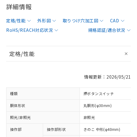
詳細情報
定格/性能
外形図
取りつけ穴加工図
CAD
RoHS/REACH対応状況
規格認証/適合状況
定格/性能
情報更新：2026/05/21
種類
押ボタンスイッチ
胴体形状
丸胴形(φ30mm)
照光/非照光
非照光
操作部
操作部形状
きのこ 中形(φ40mm)