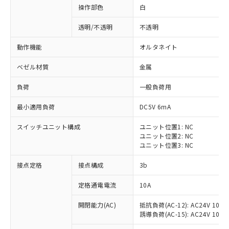
操作部色
白
透明/不透明
不透明
動作機能
オルタネイト
ベゼル材質
金属
負荷
一般負荷用
最小適用負荷
DC5V 6mA
スイッチユニット構成
ユニット位置1: NC
ユニット位置2: NC
ユニット位置3: NC
※1 対応状況
接点定格
接点構成
3b
対応済み：EU RoHS指令（10物質）の
定格通電電流
10A
非含有に対応した製品が提供可能な商品で
開閉能力(AC)
抵抗負荷(AC-12): AC24V 10A/A
す。
誘導負荷(AC-15): AC24V 10A/AC
対応予定：EU RoHS指令（10物質）の非含
ご利用条件
有に対応した製品に切り替える予定のある