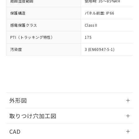
ご相談ください。
周囲湿度範囲
使用時: 35～85%RH
適用除外項目は除く。
ル、化学兵器、生物兵器またはその他
－
在庫なし(最新の在庫状況につ
オムロン制御機器販売店や当社販売拠
フタル酸エステル類の４物質については閾値を超える意
武器並びにこれらの製造装置等に一切
いては、お客様のお取引先、ま
図的な使用がないことを確認しています。
保護構造
パネル前面: IP66
点は「
販売ネットワーク
」をご確認
※2 環境保護使用期限
使用いたしません。
たはお客様担当のオムロン制御
ください。
当社は、貴社製品を第三者に販売する
感電保護クラス
Class II
機器販売店・当社販売員にご確
在庫状況および標準価格結果を当社の
※2 対応予定月
「ｅ」：有害物質（10物質）のすべてが基
場合は、上記1、2および3の内容を当
認ください)
事前の承諾なく第三者に漏洩または開
準値以下であることを示します。
PTI（トラッキング特性）
175
該第三者に通知します。また当社は、
示しないようお願いします。
部品在庫の切り替え状況などにより、予定
「10」：通常の使用状況下において有害物
販売先および販売に係わる関係者が違
マイパーツ機能（部品リスト作成サー
空
受注生産機種、また在庫状況の
汚染度
3 (EN60947-5-1)
月が前後することがあります。
質が外部に漏えいし、環境に深刻な影響を
法に輸出するおそれがある場合は、取
ビス）をご利用いただくには、I-Web
白
情報を公開していない機種
及ぼさない年数を意味します。
り引きをいたしません。
メンバーズにご登録されている必要が
「－」：未確認です。当社販売部門へお問
あります。
い合わせください。
お客様が当ウェブサイト上で当社にご
※3 非含有証明書ダウンロード
登録された部品リストについて、当社
および当社の共同利用者が、当社の製
下記の非含有証明書をダウンロードするこ
品・サービスに関するお客様との取
とができます。
合意する
キャンセル
引・商談に必要な範囲で利用すること
外形図
をご了承ください。
EU RoHS指令（10物質）の非含有証明書
※当社の共同利用者とは、
情報更新：2026/05/21
"個人情報
取りつけ穴加工図
51物質の非含有証明書（当社基準）
の共同利用に関して"
の「1.共同利
※本証明書は発行日時点で非含有を証明す
用者の範囲」に記載されている法人を
情報更新：2026/05/21
るもので、過去に遡って非含有を証明する
CAD
指します。
ものではありません。