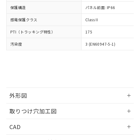
適用除外項目は除く。
ル、化学兵器、生物兵器またはその他
－
在庫なし(最新の在庫状況につ
オムロン制御機器販売店や当社販売拠
フタル酸エステル類の４物質については閾値を超える意
保護構造
パネル前面: IP66
武器並びにこれらの製造装置等に一切
いては、お客様のお取引先、ま
図的な使用がないことを確認しています。
点は「
販売ネットワーク
」をご確認
※2 環境保護使用期限
使用いたしません。
たはお客様担当のオムロン制御
ください。
感電保護クラス
Class II
当社は、貴社製品を第三者に販売する
機器販売店・当社販売員にご確
在庫状況および標準価格結果を当社の
※2 対応予定月
「ｅ」：有害物質（10物質）のすべてが基
場合は、上記1、2および3の内容を当
認ください)
事前の承諾なく第三者に漏洩または開
PTI（トラッキング特性）
175
準値以下であることを示します。
該第三者に通知します。また当社は、
示しないようお願いします。
部品在庫の切り替え状況などにより、予定
「10」：通常の使用状況下において有害物
販売先および販売に係わる関係者が違
マイパーツ機能（部品リスト作成サー
汚染度
3 (EN60947-5-1)
空
受注生産機種、また在庫状況の
月が前後することがあります。
質が外部に漏えいし、環境に深刻な影響を
法に輸出するおそれがある場合は、取
ビス）をご利用いただくには、I-Web
白
情報を公開していない機種
及ぼさない年数を意味します。
り引きをいたしません。
メンバーズにご登録されている必要が
「－」：未確認です。当社販売部門へお問
あります。
い合わせください。
お客様が当ウェブサイト上で当社にご
※3 非含有証明書ダウンロード
登録された部品リストについて、当社
および当社の共同利用者が、当社の製
下記の非含有証明書をダウンロードするこ
品・サービスに関するお客様との取
とができます。
外形図
合意する
キャンセル
引・商談に必要な範囲で利用すること
をご了承ください。
情報更新：2026/05/21
EU RoHS指令（10物質）の非含有証明書
※当社の共同利用者とは、
"個人情報
取りつけ穴加工図
51物質の非含有証明書（当社基準）
の共同利用に関して"
の「1.共同利
※本証明書は発行日時点で非含有を証明す
情報更新：2026/05/21
用者の範囲」に記載されている法人を
CAD
るもので、過去に遡って非含有を証明する
指します。
ものではありません。
ログイン/会員登録いただくと、CADデータをダウンロー
また、RoHS指令のフタル酸エステル類４