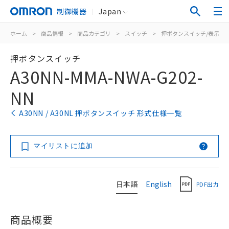
制御機器
Japan
ホーム
>
商品情報
>
商品カテゴリ
>
スイッチ
>
押ボタンスイッチ/表示灯
押ボタンスイッチ
A30NN-MMA-NWA-G202-
NN
A30NN / A30NL 押ボタンスイッチ 形式仕様一覧
マイリストに追加
日本語
English
PDF出力
商品概要