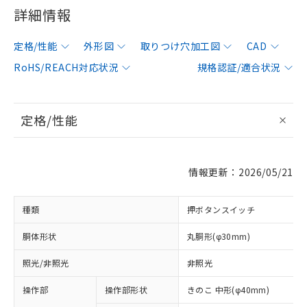
詳細情報
定格/性能
外形図
取りつけ穴加工図
CAD
RoHS/REACH対応状況
規格認証/適合状況
定格/性能
情報更新：2026/05/21
種類
押ボタンスイッチ
胴体形状
丸胴形(φ30mm)
照光/非照光
非照光
操作部
操作部形状
きのこ 中形(φ40mm)