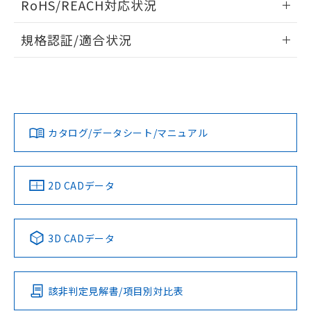
RoHS/REACH対応状況
ドすることができます。
物質の対応では、対応完了までの期間は出
荷製品に未対応品が混在することから備考
情報更新：2026/7/29
規格認証/適合状況
欄に対応日を記載しておりました。
既に当社にて対応品への在庫切替を完了
ログイン/会員登録
EU RoHS
注意事項・凡例
A30NN-MMA-NWA-G202-NNについての規格認証/適合状況に
していることから、特段のことがない限
ついては、「カスタマーサポートセンタ お客様相談室」また
り、2022年1月12日より割愛しておりま
は貴社担当オムロン営業員または販売店にお問い合わせくだ
す。
対応状況
対応予定月
※1
※2
さい。
ダウンロードデータをご利用いただく前に、以下を必ずお読
みください。
カタログ/データシート/マニュアル
対応済み
ソフトウェアの使用条件
お問い合わせ
中国 RoHS
注意事項・凡例
2D CADデータ
中国 RoHS表
※1 ※2
3D CADデータ
Pb
Hg
Cd
Cr(VI)
該非判定見解書/項目別対比表
O
O
O
O