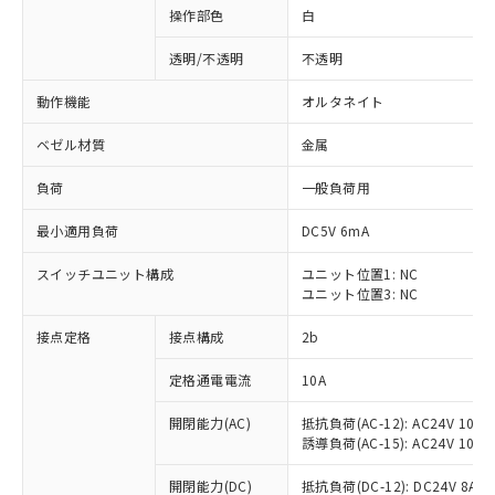
操作部色
白
透明/不透明
不透明
動作機能
オルタネイト
ベゼル材質
金属
負荷
一般負荷用
最小適用負荷
DC5V 6mA
スイッチユニット構成
ユニット位置1: NC
ユニット位置3: NC
接点定格
接点構成
2b
※1 対応状況
定格通電電流
10A
対応済み：EU RoHS指令（10物質）の
非含有に対応した製品が提供可能な商品で
開閉能力(AC)
抵抗負荷(AC-12): AC24V 10A/A
す。
誘導負荷(AC-15): AC24V 10A/AC
対応予定：EU RoHS指令（10物質）の非含
ご利用条件
有に対応した製品に切り替える予定のある
開閉能力(DC)
抵抗負荷(DC-12): DC24V 8A/DC