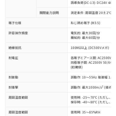
商品です。
誘導負荷(DC-13): DC24V 4A/DC
対応予定なし：EU RoHS指令（10物質）の
以下の条件をお読みいただき、同意のうえ
開閉能力説明
測定条件: 周囲温度 20±2℃、
非含有に非対応の商品で、対応品を出す予
ご利用ください。
定はありません。
端子仕様
ねじ締め端子 (M3.5)
調査・確認中：EU RoHS指令（10物質）の
本サービスは、当社制御機器事業取扱
※1 中国RoHS○×表
非含有の対応状況を調査中または確認中の
商品の当社在庫状況および標準価格
許容操作頻度
電気的: 最大30回/分
商品です。
機械的: 最大60回/分
(税抜)を提供させていただくもので
「○」：最大均質材料含有率が中国RoHSの
非該当品：ライセンス料など無形物で、有
す。
基準値以下であることを示します。
害物質有無と関係のない商品です。
絶縁抵抗
100MΩ以上 (DC500Vメガ)
当社制御機器事業取扱商品の中には、
「×」：最大均質材料含有率が中国RoHSの
仕入先様の事情により、非含有部品として
本サービスの対象外となる商品もある
基準値を超えていることを示します。
いたものが、含有品と判明した場合などや
耐電圧
各端子とアース間: AC2500V 50/
当社は、これら貴社製品のうち、外国
ことをご了承ください。
「－」：未確認です。当社販売部門へお問
むを得ず変更することがあります。
同極端子間: AC2500V 50/60Hz
為替および外国貿易法に定める商品
在庫状況および標準価格照会結果は、
い合わせください。
(初期値)
（以下｢規制貨物等」という）を輸出
記載している更新日時点での社内デー
*EU RoHS指令（10物質）：
または国外への提供する場合は、日本
記
タに基づき作成されるものであり、閲
説明
耐振動
誤動作: 10～55Hz 複振幅 1.
鉛(Pb) 1000ppm以下、 水銀(Hg) 1000ppm以下、 カド
*中国RoHS10物質の基準値 (GB/T26572)：
国政府の輸出許可(または役務取引許
号
覧された時点での実際の在庫および標
ミウム(Cd) 100ppm以下、
Pb(鉛) :1000ppm、 Hg(水銀) : 1000ppm、 Cd(カドミウ
可)を取得するなどの必要な手続きを
六価クロム(Cr(Ⅵ)) 1000ppm以下、ポリ臭化ビフェニル
ム) : 100ppm、
準価格とは異なる場合があることをご
2
耐衝撃
誤動作: 最大1000m/s
(接点開
類(PBB) 1000ppm以下、ポリ臭化ジフェニルエーテル類
Cr(Ⅵ)(六価クロム) : 1000ppm、 PBBs(ポリ臭化ビフェ
とります。
了承ください。
(PBDE) 1000ppm以下、フタル酸ビス(2-エチルヘキシ
○
一定数以上の在庫あり
ニル類) : 1000ppm、 PBDEs(ポリ臭化ジフェニルエーテ
当社は規制貨物を破棄する場合は、完
ル) (DEHP)(別名：DOP) 1000ppm以下、フタル酸ブチ
周囲温度範囲
使用時: -25～70℃ (ただし
正式な納期状況および標準価格はお客
ル類) : 1000ppm、
ルベンジル（BBP） 1000ppm以下、フタル酸ジブチル
全に破砕するなど、違法に輸出されな
DBP(フタル酸ジブチル) : 1000ppm、 DIBP(フタル酸ジ
保存時: -40～80℃ (ただし
様のお取引先、またはお客様担当のオ
（DBP） 1000ppm以下、フタル酸ジイソブチル
イソブチル) : 1000ppm、 BBP(フタル酸ブチルベンジ
△
一定数には満たないが在庫あり
いよう必要な手段を講じます。
ムロン制御機器販売店・当社販売員に
(DIBP) 1000ppm以下
ル) : 1000ppm、
周囲湿度範囲
使用時: 35～85%RH
当社は貴社製品を、核兵器、ミサイ
但し、RoHS指令で産業用監視および制御機器に対する
DEHP(フタル酸ビス(2-エチルヘキシル)) : 1000ppm
ご相談ください。