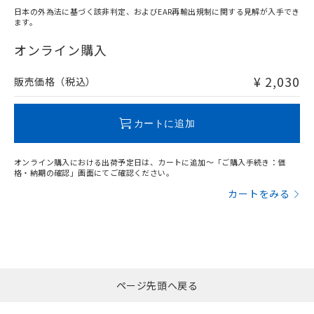
日本の外為法に基づく該非判定、およびEAR再輸出規制に関する見解が入手でき
ます。
"対応済み"や非含有の記載がされた商品であっても、流通
在庫等で未対応品が混在する可能性があります。
オンライン購入
非含有品が必要な際は、弊社営業部門もしくは販売店へお
問い合わせください。
¥ 2,030
販売価格（税込）
この製品のRoHS/REACH対応状況ページへ
カートに追加
オンライン購入における出荷予定日は、カートに追加～「ご購入手続き：価
格・納期の確認」画面にてご確認ください。
カートをみる
ページ先頭へ戻る