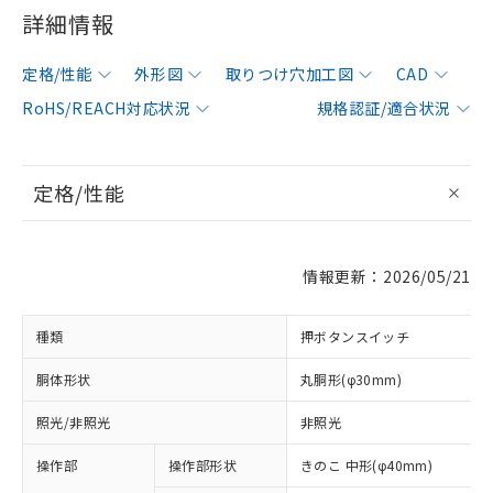
詳細情報
定格/性能
外形図
取りつけ穴加工図
CAD
RoHS/REACH対応状況
規格認証/適合状況
定格/性能
情報更新：2026/05/21
種類
押ボタンスイッチ
胴体形状
丸胴形(φ30mm)
照光/非照光
非照光
操作部
操作部形状
きのこ 中形(φ40mm)