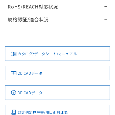
また、RoHS指令のフタル酸エステル類４
ログイン/会員登録いただくと、CADデータをダウンロー
RoHS/REACH対応状況
物質の対応では、対応完了までの期間は出
ドすることができます。
荷製品に未対応品が混在することから備考
情報更新：2026/7/29
欄に対応日を記載しておりました。
規格認証/適合状況
既に当社にて対応品への在庫切替を完了
ログイン/会員登録
EU RoHS
注意事項・凡例
A30NN-MMA-NWA-G122-NNについての規格認証/適合状況に
していることから、特段のことがない限
ついては、「カスタマーサポートセンタ お客様相談室」また
り、2022年1月12日より割愛しておりま
は貴社担当オムロン営業員または販売店にお問い合わせくだ
す。
対応状況
対応予定月
※1
※2
さい。
ダウンロードデータをご利用いただく前に、以下を必ずお読
みください。
カタログ/データシート/マニュアル
対応済み
ソフトウェアの使用条件
お問い合わせ
中国 RoHS
注意事項・凡例
2D CADデータ
中国 RoHS表
※1 ※2
3D CADデータ
Pb
Hg
Cd
Cr(VI)
該非判定見解書/項目別対比表
O
O
O
O