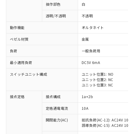
操作部色
白
透明/不透明
不透明
動作機能
オルタネイト
ベゼル材質
金属
負荷
一般負荷用
最小適用負荷
DC5V 6mA
スイッチユニット構成
ユニット位置1: NO
ユニット位置2: NC
ユニット位置3: NC
※1 対応状況
接点定格
接点構成
1a+2b
対応済み：EU RoHS指令（10物質）の
定格通電電流
10A
非含有に対応した製品が提供可能な商品で
開閉能力(AC)
抵抗負荷(AC-12): AC24V 10A/A
す。
誘導負荷(AC-15): AC24V 10A/AC
対応予定：EU RoHS指令（10物質）の非含
ご利用条件
有に対応した製品に切り替える予定のある