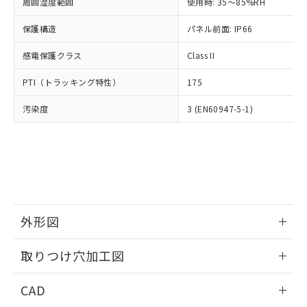
ご相談ください。
周囲湿度範囲
使用時: 35～85%RH
適用除外項目は除く。
ル、化学兵器、生物兵器またはその他
－
在庫なし(最新の在庫状況につ
オムロン制御機器販売店や当社販売拠
フタル酸エステル類の４物質については閾値を超える意
武器並びにこれらの製造装置等に一切
いては、お客様のお取引先、ま
図的な使用がないことを確認しています。
保護構造
パネル前面: IP66
点は「
販売ネットワーク
」をご確認
※2 環境保護使用期限
使用いたしません。
たはお客様担当のオムロン制御
ください。
当社は、貴社製品を第三者に販売する
感電保護クラス
Class II
機器販売店・当社販売員にご確
在庫状況および標準価格結果を当社の
※2 対応予定月
「ｅ」：有害物質（10物質）のすべてが基
場合は、上記1、2および3の内容を当
認ください)
事前の承諾なく第三者に漏洩または開
準値以下であることを示します。
PTI（トラッキング特性）
175
該第三者に通知します。また当社は、
示しないようお願いします。
部品在庫の切り替え状況などにより、予定
「10」：通常の使用状況下において有害物
販売先および販売に係わる関係者が違
マイパーツ機能（部品リスト作成サー
空
受注生産機種、また在庫状況の
汚染度
3 (EN60947-5-1)
月が前後することがあります。
質が外部に漏えいし、環境に深刻な影響を
法に輸出するおそれがある場合は、取
ビス）をご利用いただくには、I-Web
白
情報を公開していない機種
及ぼさない年数を意味します。
り引きをいたしません。
メンバーズにご登録されている必要が
「－」：未確認です。当社販売部門へお問
あります。
い合わせください。
お客様が当ウェブサイト上で当社にご
※3 非含有証明書ダウンロード
登録された部品リストについて、当社
および当社の共同利用者が、当社の製
下記の非含有証明書をダウンロードするこ
品・サービスに関するお客様との取
とができます。
合意する
キャンセル
引・商談に必要な範囲で利用すること
外形図
をご了承ください。
EU RoHS指令（10物質）の非含有証明書
※当社の共同利用者とは、
情報更新：2026/05/21
"個人情報
取りつけ穴加工図
51物質の非含有証明書（当社基準）
の共同利用に関して"
の「1.共同利
※本証明書は発行日時点で非含有を証明す
用者の範囲」に記載されている法人を
情報更新：2026/05/21
るもので、過去に遡って非含有を証明する
CAD
指します。
ものではありません。