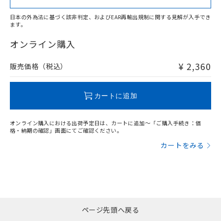
日本の外為法に基づく該非判定、およびEAR再輸出規制に関する見解が入手でき
ます。
"対応済み"や非含有の記載がされた商品であっても、流通
在庫等で未対応品が混在する可能性があります。
オンライン購入
非含有品が必要な際は、弊社営業部門もしくは販売店へお
問い合わせください。
¥ 2,360
販売価格（税込）
この製品のRoHS/REACH対応状況ページへ
カートに追加
オンライン購入における出荷予定日は、カートに追加～「ご購入手続き：価
格・納期の確認」画面にてご確認ください。
カートをみる
ページ先頭へ戻る