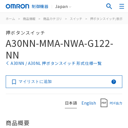
制御機器
Japan
ホーム
>
商品情報
>
商品カテゴリ
>
スイッチ
>
押ボタンスイッチ/表示灯
押ボタンスイッチ
A30NN-MMA-NWA-G122-
NN
A30NN / A30NL 押ボタンスイッチ 形式仕様一覧
マイリストに追加
日本語
English
PDF出力
商品概要