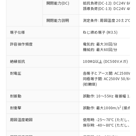
開閉能力(DC)
抵抗負荷(DC-12): DC24V 8A/DC
商品です。
誘導負荷(DC-13): DC24V 4A/DC
対応予定なし：EU RoHS指令（10物質）の
以下の条件をお読みいただき、同意のうえ
非含有に非対応の商品で、対応品を出す予
開閉能力説明
測定条件: 周囲温度 20±2℃、
ご利用ください。
定はありません。
調査・確認中：EU RoHS指令（10物質）の
端子仕様
ねじ締め端子 (M3.5)
本サービスは、当社制御機器事業取扱
※1 中国RoHS○×表
非含有の対応状況を調査中または確認中の
商品の当社在庫状況および標準価格
許容操作頻度
商品です。
電気的: 最大30回/分
(税抜)を提供させていただくもので
「○」：最大均質材料含有率が中国RoHSの
機械的: 最大60回/分
非該当品：ライセンス料など無形物で、有
す。
基準値以下であることを示します。
害物質有無と関係のない商品です。
当社制御機器事業取扱商品の中には、
絶縁抵抗
100MΩ以上 (DC500Vメガ)
「×」：最大均質材料含有率が中国RoHSの
仕入先様の事情により、非含有部品として
本サービスの対象外となる商品もある
基準値を超えていることを示します。
いたものが、含有品と判明した場合などや
当社は、これら貴社製品のうち、外国
ことをご了承ください。
耐電圧
各端子とアース間: AC2500V 50/
「－」：未確認です。当社販売部門へお問
むを得ず変更することがあります。
為替および外国貿易法に定める商品
同極端子間: AC2500V 50/60Hz
在庫状況および標準価格照会結果は、
い合わせください。
（以下｢規制貨物等」という）を輸出
(初期値)
記載している更新日時点での社内デー
*EU RoHS指令（10物質）：
または国外への提供する場合は、日本
記
タに基づき作成されるものであり、閲
説明
鉛(Pb) 1000ppm以下、 水銀(Hg) 1000ppm以下、 カド
*中国RoHS10物質の基準値 (GB/T26572)：
耐振動
誤動作: 10～55Hz 複振幅 1.
国政府の輸出許可(または役務取引許
号
覧された時点での実際の在庫および標
ミウム(Cd) 100ppm以下、
Pb(鉛) :1000ppm、 Hg(水銀) : 1000ppm、 Cd(カドミウ
可)を取得するなどの必要な手続きを
六価クロム(Cr(Ⅵ)) 1000ppm以下、ポリ臭化ビフェニル
ム) : 100ppm、
準価格とは異なる場合があることをご
類(PBB) 1000ppm以下、ポリ臭化ジフェニルエーテル類
2
耐衝撃
誤動作: 最大1000m/s
(接点開
Cr(Ⅵ)(六価クロム) : 1000ppm、 PBBs(ポリ臭化ビフェ
とります。
了承ください。
(PBDE) 1000ppm以下、フタル酸ビス(2-エチルヘキシ
○
一定数以上の在庫あり
ニル類) : 1000ppm、 PBDEs(ポリ臭化ジフェニルエーテ
当社は規制貨物を破棄する場合は、完
ル) (DEHP)(別名：DOP) 1000ppm以下、フタル酸ブチ
正式な納期状況および標準価格はお客
ル類) : 1000ppm、
周囲温度範囲
使用時: -25～70℃ (ただし
ルベンジル（BBP） 1000ppm以下、フタル酸ジブチル
全に破砕するなど、違法に輸出されな
DBP(フタル酸ジブチル) : 1000ppm、 DIBP(フタル酸ジ
様のお取引先、またはお客様担当のオ
保存時: -40～80℃ (ただし
（DBP） 1000ppm以下、フタル酸ジイソブチル
イソブチル) : 1000ppm、 BBP(フタル酸ブチルベンジ
△
一定数には満たないが在庫あり
いよう必要な手段を講じます。
ムロン制御機器販売店・当社販売員に
(DIBP) 1000ppm以下
ル) : 1000ppm、
当社は貴社製品を、核兵器、ミサイ
但し、RoHS指令で産業用監視および制御機器に対する
DEHP(フタル酸ビス(2-エチルヘキシル)) : 1000ppm