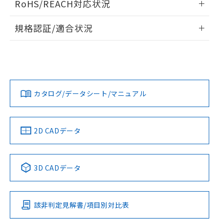
RoHS/REACH対応状況
ドすることができます。
物質の対応では、対応完了までの期間は出
荷製品に未対応品が混在することから備考
情報更新：2026/7/29
規格認証/適合状況
欄に対応日を記載しておりました。
既に当社にて対応品への在庫切替を完了
ログイン/会員登録
EU RoHS
注意事項・凡例
A30NN-MMA-NWA-G101-NNについての規格認証/適合状況に
していることから、特段のことがない限
ついては、「カスタマーサポートセンタ お客様相談室」また
り、2022年1月12日より割愛しておりま
は貴社担当オムロン営業員または販売店にお問い合わせくだ
す。
対応状況
対応予定月
※1
※2
さい。
ダウンロードデータをご利用いただく前に、以下を必ずお読
みください。
カタログ/データシート/マニュアル
対応済み
ソフトウェアの使用条件
お問い合わせ
中国 RoHS
注意事項・凡例
2D CADデータ
中国 RoHS表
※1 ※2
3D CADデータ
Pb
Hg
Cd
Cr(VI)
該非判定見解書/項目別対比表
O
O
O
O