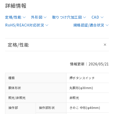
詳細情報
定格/性能
外形図
取りつけ穴加工図
CAD
RoHS/REACH対応状況
規格認証/適合状況
定格/性能
情報更新：2026/05/21
種類
押ボタンスイッチ
胴体形状
丸胴形(φ30mm)
照光/非照光
非照光
操作部
操作部形状
きのこ 中形(φ40mm)