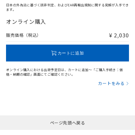
日本の外為法に基づく該非判定、およびEAR再輸出規制に関する見解が入手でき
ます。
"対応済み"や非含有の記載がされた商品であっても、流通
在庫等で未対応品が混在する可能性があります。
オンライン購入
非含有品が必要な際は、弊社営業部門もしくは販売店へお
問い合わせください。
¥ 2,030
販売価格（税込）
この製品のRoHS/REACH対応状況ページへ
カートに追加
オンライン購入における出荷予定日は、カートに追加～「ご購入手続き：価
格・納期の確認」画面にてご確認ください。
カートをみる
ページ先頭へ戻る