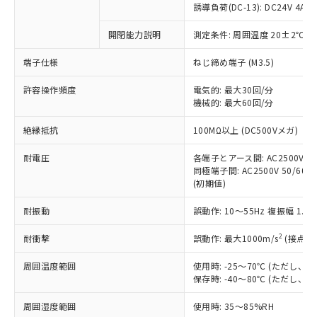
商品です。
誘導負荷(DC-13): DC24V 4A/DC
対応予定なし：EU RoHS指令（10物質）の
以下の条件をお読みいただき、同意のうえ
開閉能力説明
測定条件: 周囲温度 20±2℃、
非含有に非対応の商品で、対応品を出す予
ご利用ください。
定はありません。
端子仕様
ねじ締め端子 (M3.5)
調査・確認中：EU RoHS指令（10物質）の
本サービスは、当社制御機器事業取扱
※1 中国RoHS○×表
非含有の対応状況を調査中または確認中の
商品の当社在庫状況および標準価格
許容操作頻度
電気的: 最大30回/分
商品です。
機械的: 最大60回/分
(税抜)を提供させていただくもので
「○」：最大均質材料含有率が中国RoHSの
非該当品：ライセンス料など無形物で、有
す。
基準値以下であることを示します。
害物質有無と関係のない商品です。
絶縁抵抗
100MΩ以上 (DC500Vメガ)
当社制御機器事業取扱商品の中には、
「×」：最大均質材料含有率が中国RoHSの
仕入先様の事情により、非含有部品として
本サービスの対象外となる商品もある
基準値を超えていることを示します。
いたものが、含有品と判明した場合などや
耐電圧
各端子とアース間: AC2500V 50/
当社は、これら貴社製品のうち、外国
ことをご了承ください。
「－」：未確認です。当社販売部門へお問
むを得ず変更することがあります。
同極端子間: AC2500V 50/60Hz
為替および外国貿易法に定める商品
在庫状況および標準価格照会結果は、
い合わせください。
(初期値)
（以下｢規制貨物等」という）を輸出
記載している更新日時点での社内デー
*EU RoHS指令（10物質）：
または国外への提供する場合は、日本
記
タに基づき作成されるものであり、閲
説明
耐振動
誤動作: 10～55Hz 複振幅 1.
鉛(Pb) 1000ppm以下、 水銀(Hg) 1000ppm以下、 カド
*中国RoHS10物質の基準値 (GB/T26572)：
国政府の輸出許可(または役務取引許
号
覧された時点での実際の在庫および標
ミウム(Cd) 100ppm以下、
Pb(鉛) :1000ppm、 Hg(水銀) : 1000ppm、 Cd(カドミウ
可)を取得するなどの必要な手続きを
六価クロム(Cr(Ⅵ)) 1000ppm以下、ポリ臭化ビフェニル
ム) : 100ppm、
準価格とは異なる場合があることをご
2
耐衝撃
誤動作: 最大1000m/s
(接点開
類(PBB) 1000ppm以下、ポリ臭化ジフェニルエーテル類
Cr(Ⅵ)(六価クロム) : 1000ppm、 PBBs(ポリ臭化ビフェ
とります。
了承ください。
(PBDE) 1000ppm以下、フタル酸ビス(2-エチルヘキシ
○
一定数以上の在庫あり
ニル類) : 1000ppm、 PBDEs(ポリ臭化ジフェニルエーテ
当社は規制貨物を破棄する場合は、完
ル) (DEHP)(別名：DOP) 1000ppm以下、フタル酸ブチ
周囲温度範囲
使用時: -25～70℃ (ただし
正式な納期状況および標準価格はお客
ル類) : 1000ppm、
ルベンジル（BBP） 1000ppm以下、フタル酸ジブチル
全に破砕するなど、違法に輸出されな
DBP(フタル酸ジブチル) : 1000ppm、 DIBP(フタル酸ジ
保存時: -40～80℃ (ただし
様のお取引先、またはお客様担当のオ
（DBP） 1000ppm以下、フタル酸ジイソブチル
イソブチル) : 1000ppm、 BBP(フタル酸ブチルベンジ
△
一定数には満たないが在庫あり
いよう必要な手段を講じます。
ムロン制御機器販売店・当社販売員に
(DIBP) 1000ppm以下
ル) : 1000ppm、
周囲湿度範囲
使用時: 35～85%RH
当社は貴社製品を、核兵器、ミサイ
但し、RoHS指令で産業用監視および制御機器に対する
DEHP(フタル酸ビス(2-エチルヘキシル)) : 1000ppm
ご相談ください。