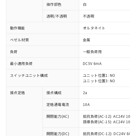
操作部色
白
透明/不透明
不透明
動作機能
オルタネイト
ベゼル材質
金属
負荷
一般負荷用
最小適用負荷
DC5V 6mA
スイッチユニット構成
ユニット位置1: NO
ユニット位置3: NO
接点定格
接点構成
2a
※1 対応状況
定格通電電流
10A
対応済み：EU RoHS指令（10物質）の
非含有に対応した製品が提供可能な商品で
開閉能力(AC)
抵抗負荷(AC-12): AC24V 10A/A
す。
誘導負荷(AC-15): AC24V 10A/AC
対応予定：EU RoHS指令（10物質）の非含
ご利用条件
有に対応した製品に切り替える予定のある
開閉能力(DC)
抵抗負荷(DC-12): DC24V 8A/DC