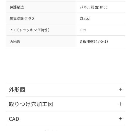
適用除外項目は除く。
ル、化学兵器、生物兵器またはその他
－
在庫なし(最新の在庫状況につ
オムロン制御機器販売店や当社販売拠
フタル酸エステル類の４物質については閾値を超える意
保護構造
パネル前面: IP66
武器並びにこれらの製造装置等に一切
いては、お客様のお取引先、ま
図的な使用がないことを確認しています。
点は「
販売ネットワーク
」をご確認
※2 環境保護使用期限
使用いたしません。
たはお客様担当のオムロン制御
ください。
感電保護クラス
Class II
当社は、貴社製品を第三者に販売する
機器販売店・当社販売員にご確
在庫状況および標準価格結果を当社の
※2 対応予定月
「ｅ」：有害物質（10物質）のすべてが基
場合は、上記1、2および3の内容を当
認ください)
事前の承諾なく第三者に漏洩または開
PTI（トラッキング特性）
175
準値以下であることを示します。
該第三者に通知します。また当社は、
示しないようお願いします。
部品在庫の切り替え状況などにより、予定
「10」：通常の使用状況下において有害物
販売先および販売に係わる関係者が違
マイパーツ機能（部品リスト作成サー
汚染度
3 (EN60947-5-1)
空
受注生産機種、また在庫状況の
月が前後することがあります。
質が外部に漏えいし、環境に深刻な影響を
法に輸出するおそれがある場合は、取
ビス）をご利用いただくには、I-Web
白
情報を公開していない機種
及ぼさない年数を意味します。
り引きをいたしません。
メンバーズにご登録されている必要が
「－」：未確認です。当社販売部門へお問
あります。
い合わせください。
お客様が当ウェブサイト上で当社にご
※3 非含有証明書ダウンロード
登録された部品リストについて、当社
および当社の共同利用者が、当社の製
下記の非含有証明書をダウンロードするこ
品・サービスに関するお客様との取
とができます。
外形図
合意する
キャンセル
引・商談に必要な範囲で利用すること
をご了承ください。
情報更新：2026/05/21
EU RoHS指令（10物質）の非含有証明書
※当社の共同利用者とは、
"個人情報
取りつけ穴加工図
51物質の非含有証明書（当社基準）
の共同利用に関して"
の「1.共同利
※本証明書は発行日時点で非含有を証明す
情報更新：2026/05/21
用者の範囲」に記載されている法人を
CAD
るもので、過去に遡って非含有を証明する
指します。
ものではありません。
ログイン/会員登録いただくと、CADデータをダウンロー
また、RoHS指令のフタル酸エステル類４