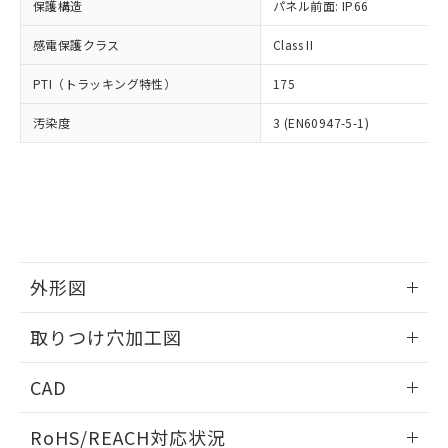
－
在庫なし(最新の在庫状況につ
オムロン制御機器販売店や当社販売拠
保護構造
パネル前面: IP66
フタル酸エステル類の４物質については閾値を超える意
武器並びにこれらの製造装置等に一切
いては、お客様のお取引先、ま
図的な使用がないことを確認しています。
点は「
販売ネットワーク
」をご確認
※2 環境保護使用期限
使用いたしません。
たはお客様担当のオムロン制御
感電保護クラス
Class II
ください。
当社は、貴社製品を第三者に販売する
機器販売店・当社販売員にご確
在庫状況および標準価格結果を当社の
※2 対応予定月
「ｅ」：有害物質（10物質）のすべてが基
場合は、上記1、2および3の内容を当
PTI（トラッキング特性）
175
認ください)
事前の承諾なく第三者に漏洩または開
準値以下であることを示します。
該第三者に通知します。また当社は、
示しないようお願いします。
部品在庫の切り替え状況などにより、予定
「10」：通常の使用状況下において有害物
汚染度
3 (EN60947-5-1)
販売先および販売に係わる関係者が違
マイパーツ機能（部品リスト作成サー
空
受注生産機種、また在庫状況の
月が前後することがあります。
質が外部に漏えいし、環境に深刻な影響を
法に輸出するおそれがある場合は、取
ビス）をご利用いただくには、I-Web
白
情報を公開していない機種
及ぼさない年数を意味します。
り引きをいたしません。
メンバーズにご登録されている必要が
「－」：未確認です。当社販売部門へお問
あります。
い合わせください。
お客様が当ウェブサイト上で当社にご
※3 非含有証明書ダウンロード
登録された部品リストについて、当社
および当社の共同利用者が、当社の製
下記の非含有証明書をダウンロードするこ
品・サービスに関するお客様との取
外形図
とができます。
合意する
キャンセル
引・商談に必要な範囲で利用すること
をご了承ください。
情報更新：2026/05/21
EU RoHS指令（10物質）の非含有証明書
取りつけ穴加工図
※当社の共同利用者とは、
"個人情報
51物質の非含有証明書（当社基準）
の共同利用に関して"
の「1.共同利
情報更新：2026/05/21
※本証明書は発行日時点で非含有を証明す
用者の範囲」に記載されている法人を
CAD
るもので、過去に遡って非含有を証明する
指します。
ものではありません。
ログイン/会員登録いただくと、CADデータをダウンロー
RoHS/REACH対応状況
また、RoHS指令のフタル酸エステル類４
ドすることができます。