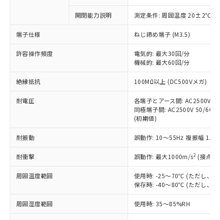
商品です。
対応予定なし：EU RoHS指令（10物質）の
開閉能力説明
測定条件: 周囲温度 20±2℃、
以下の条件をお読みいただき、同意のうえ
非含有に非対応の商品で、対応品を出す予
ご利用ください。
定はありません。
端子仕様
ねじ締め端子 (M3.5)
調査・確認中：EU RoHS指令（10物質）の
本サービスは、当社制御機器事業取扱
※1 中国RoHS○×表
非含有の対応状況を調査中または確認中の
許容操作頻度
電気的: 最大30回/分
商品の当社在庫状況および標準価格
商品です。
機械的: 最大60回/分
(税抜)を提供させていただくもので
「○」：最大均質材料含有率が中国RoHSの
非該当品：ライセンス料など無形物で、有
す。
絶縁抵抗
基準値以下であることを示します。
100MΩ以上 (DC500Vメガ)
害物質有無と関係のない商品です。
当社制御機器事業取扱商品の中には、
「×」：最大均質材料含有率が中国RoHSの
仕入先様の事情により、非含有部品として
本サービスの対象外となる商品もある
耐電圧
各端子とアース間: AC2500V 50/
基準値を超えていることを示します。
いたものが、含有品と判明した場合などや
当社は、これら貴社製品のうち、外国
ことをご了承ください。
同極端子間: AC2500V 50/60Hz
「－」：未確認です。当社販売部門へお問
むを得ず変更することがあります。
為替および外国貿易法に定める商品
(初期値)
在庫状況および標準価格照会結果は、
い合わせください。
（以下｢規制貨物等」という）を輸出
記載している更新日時点での社内デー
*EU RoHS指令（10物質）：
または国外への提供する場合は、日本
耐振動
誤動作: 10～55Hz 複振幅 1.
記
タに基づき作成されるものであり、閲
説明
鉛(Pb) 1000ppm以下、 水銀(Hg) 1000ppm以下、 カド
*中国RoHS10物質の基準値 (GB/T26572)：
国政府の輸出許可(または役務取引許
号
覧された時点での実際の在庫および標
ミウム(Cd) 100ppm以下、
Pb(鉛) :1000ppm、 Hg(水銀) : 1000ppm、 Cd(カドミウ
2
耐衝撃
誤動作: 最大1000m/s
(接点開
可)を取得するなどの必要な手続きを
六価クロム(Cr(Ⅵ)) 1000ppm以下、ポリ臭化ビフェニル
ム) : 100ppm、
準価格とは異なる場合があることをご
類(PBB) 1000ppm以下、ポリ臭化ジフェニルエーテル類
Cr(Ⅵ)(六価クロム) : 1000ppm、 PBBs(ポリ臭化ビフェ
とります。
了承ください。
(PBDE) 1000ppm以下、フタル酸ビス(2-エチルヘキシ
○
一定数以上の在庫あり
ニル類) : 1000ppm、 PBDEs(ポリ臭化ジフェニルエーテ
周囲温度範囲
使用時: -25～70℃ (ただし
当社は規制貨物を破棄する場合は、完
ル) (DEHP)(別名：DOP) 1000ppm以下、フタル酸ブチ
正式な納期状況および標準価格はお客
ル類) : 1000ppm、
保存時: -40～80℃ (ただし
ルベンジル（BBP） 1000ppm以下、フタル酸ジブチル
全に破砕するなど、違法に輸出されな
DBP(フタル酸ジブチル) : 1000ppm、 DIBP(フタル酸ジ
様のお取引先、またはお客様担当のオ
（DBP） 1000ppm以下、フタル酸ジイソブチル
イソブチル) : 1000ppm、 BBP(フタル酸ブチルベンジ
△
一定数には満たないが在庫あり
いよう必要な手段を講じます。
ムロン制御機器販売店・当社販売員に
(DIBP) 1000ppm以下
ル) : 1000ppm、
周囲湿度範囲
使用時: 35～85%RH
当社は貴社製品を、核兵器、ミサイ
但し、RoHS指令で産業用監視および制御機器に対する
DEHP(フタル酸ビス(2-エチルヘキシル)) : 1000ppm
ご相談ください。
適用除外項目は除く。
ル、化学兵器、生物兵器またはその他