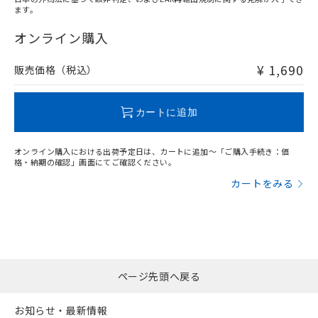
ます。
"対応済み"や非含有の記載がされた商品であっても、流通
在庫等で未対応品が混在する可能性があります。
オンライン購入
非含有品が必要な際は、弊社営業部門もしくは販売店へお
問い合わせください。
¥ 1,690
販売価格（税込）
この製品のRoHS/REACH対応状況ページへ
カートに追加
オンライン購入における出荷予定日は、カートに追加～「ご購入手続き：価
格・納期の確認」画面にてご確認ください。
カートをみる
ページ先頭へ戻る
お知らせ・最新情報