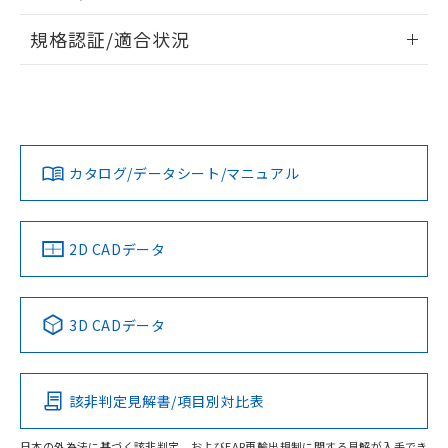
物質の対応では、対応完了までの期間は出
情報更新：2026/7/29
荷製品に未対応品が混在することから備考
規格認証/適合状況
欄に対応日を記載しておりました。
ログイン/会員登録
EU RoHS
注意事項・凡例
既に当社にて対応品への在庫切替を完了
A30NN-MMA-NWA-G002-NNについての規格認証/適合状況に
していることから、特段のことがない限
ついては、「カスタマーサポートセンタ お客様相談室」また
り、2022年1月12日より割愛しておりま
は貴社担当オムロン営業員または販売店にお問い合わせくだ
対応状況
対応予定月
※1
※2
す。
さい。
ダウンロードデータをご利用いただく前に、以下を必ずお読
みください。
カタログ/データシート/マニュアル
対応済み
ソフトウェアの使用条件
お問い合わせ
中国 RoHS
注意事項・凡例
2D CADデータ
中国 RoHS表
※1 ※2
3D CADデータ
Pb
Hg
Cd
Cr(VI)
該非判定見解書/項目別対比表
O
O
O
O
日本の外為法に基づく該非判定、およびEAR再輸出規制に関する見解が入手でき