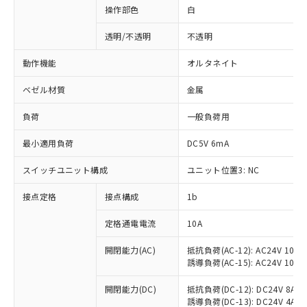
操作部色
白
透明/不透明
不透明
動作機能
オルタネイト
ベゼル材質
金属
負荷
一般負荷用
最小適用負荷
DC5V 6mA
スイッチユニット構成
ユニット位置3: NC
接点定格
接点構成
1b
※1 対応状況
定格通電電流
10A
対応済み：EU RoHS指令（10物質）の
非含有に対応した製品が提供可能な商品で
開閉能力(AC)
抵抗負荷(AC-12): AC24V 10A/A
誘導負荷(AC-15): AC24V 10A/AC
す。
対応予定：EU RoHS指令（10物質）の非含
ご利用条件
開閉能力(DC)
抵抗負荷(DC-12): DC24V 8A/DC
有に対応した製品に切り替える予定のある
誘導負荷(DC-13): DC24V 4A/DC