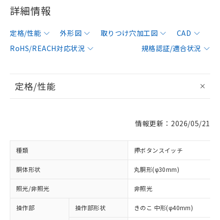
詳細情報
定格/性能
外形図
取りつけ穴加工図
CAD
RoHS/REACH対応状況
規格認証/適合状況
定格/性能
情報更新：2026/05/21
種類
押ボタンスイッチ
胴体形状
丸胴形(φ30mm)
照光/非照光
非照光
操作部
操作部形状
きのこ 中形(φ40mm)