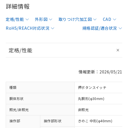
詳細情報
定格/性能
外形図
取りつけ穴加工図
CAD
RoHS/REACH対応状況
規格認証/適合状況
定格/性能
情報更新：2026/05/21
種類
押ボタンスイッチ
胴体形状
丸胴形(φ30mm)
照光/非照光
非照光
操作部
操作部形状
きのこ 中形(φ40mm)