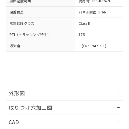
ご相談ください。
周囲湿度範囲
使用時: 35～85%RH
適用除外項目は除く。
ル、化学兵器、生物兵器またはその他
－
在庫なし(最新の在庫状況につ
オムロン制御機器販売店や当社販売拠
フタル酸エステル類の４物質については閾値を超える意
武器並びにこれらの製造装置等に一切
いては、お客様のお取引先、ま
図的な使用がないことを確認しています。
保護構造
パネル前面: IP66
点は「
販売ネットワーク
」をご確認
※2 環境保護使用期限
使用いたしません。
たはお客様担当のオムロン制御
ください。
当社は、貴社製品を第三者に販売する
感電保護クラス
Class II
機器販売店・当社販売員にご確
在庫状況および標準価格結果を当社の
※2 対応予定月
「ｅ」：有害物質（10物質）のすべてが基
場合は、上記1、2および3の内容を当
認ください)
事前の承諾なく第三者に漏洩または開
準値以下であることを示します。
PTI（トラッキング特性）
175
該第三者に通知します。また当社は、
示しないようお願いします。
部品在庫の切り替え状況などにより、予定
「10」：通常の使用状況下において有害物
販売先および販売に係わる関係者が違
マイパーツ機能（部品リスト作成サー
空
受注生産機種、また在庫状況の
汚染度
3 (EN60947-5-1)
月が前後することがあります。
質が外部に漏えいし、環境に深刻な影響を
法に輸出するおそれがある場合は、取
ビス）をご利用いただくには、I-Web
白
情報を公開していない機種
及ぼさない年数を意味します。
り引きをいたしません。
メンバーズにご登録されている必要が
「－」：未確認です。当社販売部門へお問
あります。
い合わせください。
お客様が当ウェブサイト上で当社にご
※3 非含有証明書ダウンロード
登録された部品リストについて、当社
および当社の共同利用者が、当社の製
下記の非含有証明書をダウンロードするこ
品・サービスに関するお客様との取
とができます。
合意する
キャンセル
引・商談に必要な範囲で利用すること
外形図
をご了承ください。
EU RoHS指令（10物質）の非含有証明書
※当社の共同利用者とは、
情報更新：2026/05/21
"個人情報
取りつけ穴加工図
51物質の非含有証明書（当社基準）
の共同利用に関して"
の「1.共同利
※本証明書は発行日時点で非含有を証明す
用者の範囲」に記載されている法人を
情報更新：2026/05/21
るもので、過去に遡って非含有を証明する
CAD
指します。
ものではありません。