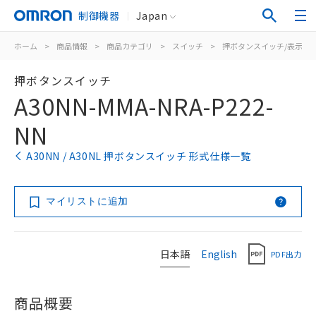
制御機器
Japan
ホーム
>
商品情報
>
商品カテゴリ
>
スイッチ
>
押ボタンスイッチ/表示灯
押ボタンスイッチ
A30NN-MMA-NRA-P222-
NN
A30NN / A30NL 押ボタンスイッチ 形式仕様一覧
マイリストに追加
日本語
English
PDF出力
商品概要