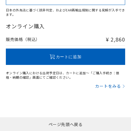
日本の外為法に基づく該非判定、およびEAR再輸出規制に関する見解が入手でき
ます。
"対応済み"や非含有の記載がされた商品であっても、流通
在庫等で未対応品が混在する可能性があります。
オンライン購入
非含有品が必要な際は、弊社営業部門もしくは販売店へお
問い合わせください。
¥ 2,860
販売価格（税込）
この製品のRoHS/REACH対応状況ページへ
カートに追加
オンライン購入における出荷予定日は、カートに追加～「ご購入手続き：価
格・納期の確認」画面にてご確認ください。
カートをみる
ページ先頭へ戻る