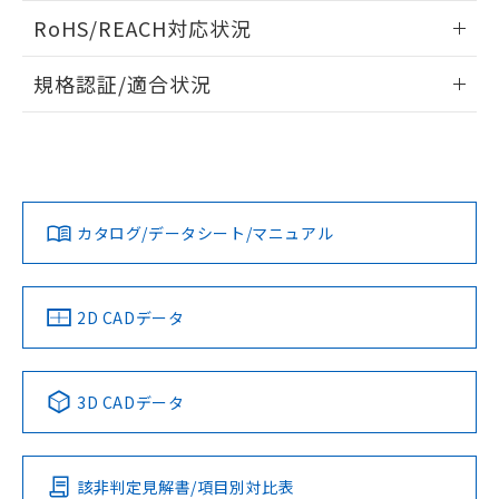
また、RoHS指令のフタル酸エステル類４
ログイン/会員登録いただくと、CADデータをダウンロー
RoHS/REACH対応状況
物質の対応では、対応完了までの期間は出
ドすることができます。
荷製品に未対応品が混在することから備考
情報更新：2026/7/29
欄に対応日を記載しておりました。
規格認証/適合状況
既に当社にて対応品への在庫切替を完了
ログイン/会員登録
EU RoHS
注意事項・凡例
A30NN-MMA-NRA-P222-NNについての規格認証/適合状況に
していることから、特段のことがない限
ついては、「カスタマーサポートセンタ お客様相談室」また
り、2022年1月12日より割愛しておりま
は貴社担当オムロン営業員または販売店にお問い合わせくだ
す。
対応状況
対応予定月
※1
※2
さい。
ダウンロードデータをご利用いただく前に、以下を必ずお読
みください。
カタログ/データシート/マニュアル
対応済み
ソフトウェアの使用条件
お問い合わせ
中国 RoHS
注意事項・凡例
2D CADデータ
中国 RoHS表
※1 ※2
3D CADデータ
Pb
Hg
Cd
Cr(VI)
該非判定見解書/項目別対比表
O
O
O
O