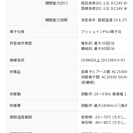
開閉能力(DC)
抵抗負荷(DC-12): DC24V 8A/DC
商品です。
誘導負荷(DC-13): DC24V 4A/DC
対応予定なし：EU RoHS指令（10物質）の
以下の条件をお読みいただき、同意のうえ
非含有に非対応の商品で、対応品を出す予
開閉能力説明
測定条件: 周囲温度 20±2℃、
ご利用ください。
定はありません。
調査・確認中：EU RoHS指令（10物質）の
端子仕様
プッシュインPlus端子台
本サービスは、当社制御機器事業取扱
※1 中国RoHS○×表
非含有の対応状況を調査中または確認中の
商品の当社在庫状況および標準価格
許容操作頻度
商品です。
電気的: 最大30回/分
(税抜)を提供させていただくもので
「○」：最大均質材料含有率が中国RoHSの
機械的: 最大60回/分
非該当品：ライセンス料など無形物で、有
す。
基準値以下であることを示します。
害物質有無と関係のない商品です。
当社制御機器事業取扱商品の中には、
絶縁抵抗
100MΩ以上 (DC500Vメガ)
「×」：最大均質材料含有率が中国RoHSの
仕入先様の事情により、非含有部品として
本サービスの対象外となる商品もある
基準値を超えていることを示します。
いたものが、含有品と判明した場合などや
当社は、これら貴社製品のうち、外国
ことをご了承ください。
耐電圧
各端子とアース間: AC2500V 50/
「－」：未確認です。当社販売部門へお問
むを得ず変更することがあります。
為替および外国貿易法に定める商品
同極端子間: AC2500V 50/60Hz
在庫状況および標準価格照会結果は、
い合わせください。
（以下｢規制貨物等」という）を輸出
(初期値)
記載している更新日時点での社内デー
*EU RoHS指令（10物質）：
または国外への提供する場合は、日本
記
タに基づき作成されるものであり、閲
説明
鉛(Pb) 1000ppm以下、 水銀(Hg) 1000ppm以下、 カド
*中国RoHS10物質の基準値 (GB/T26572)：
耐振動
誤動作: 10～55Hz 複振幅 1.
国政府の輸出許可(または役務取引許
号
覧された時点での実際の在庫および標
ミウム(Cd) 100ppm以下、
Pb(鉛) :1000ppm、 Hg(水銀) : 1000ppm、 Cd(カドミウ
可)を取得するなどの必要な手続きを
六価クロム(Cr(Ⅵ)) 1000ppm以下、ポリ臭化ビフェニル
ム) : 100ppm、
準価格とは異なる場合があることをご
類(PBB) 1000ppm以下、ポリ臭化ジフェニルエーテル類
2
耐衝撃
誤動作: 最大1000m/s
(接点開
Cr(Ⅵ)(六価クロム) : 1000ppm、 PBBs(ポリ臭化ビフェ
とります。
了承ください。
(PBDE) 1000ppm以下、フタル酸ビス(2-エチルヘキシ
○
一定数以上の在庫あり
ニル類) : 1000ppm、 PBDEs(ポリ臭化ジフェニルエーテ
当社は規制貨物を破棄する場合は、完
ル) (DEHP)(別名：DOP) 1000ppm以下、フタル酸ブチ
正式な納期状況および標準価格はお客
ル類) : 1000ppm、
周囲温度範囲
使用時: -25～70℃ (ただし
ルベンジル（BBP） 1000ppm以下、フタル酸ジブチル
全に破砕するなど、違法に輸出されな
DBP(フタル酸ジブチル) : 1000ppm、 DIBP(フタル酸ジ
様のお取引先、またはお客様担当のオ
保存時: -40～80℃ (ただし
（DBP） 1000ppm以下、フタル酸ジイソブチル
イソブチル) : 1000ppm、 BBP(フタル酸ブチルベンジ
△
一定数には満たないが在庫あり
いよう必要な手段を講じます。
ムロン制御機器販売店・当社販売員に
(DIBP) 1000ppm以下
ル) : 1000ppm、
当社は貴社製品を、核兵器、ミサイ
但し、RoHS指令で産業用監視および制御機器に対する
DEHP(フタル酸ビス(2-エチルヘキシル)) : 1000ppm