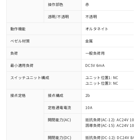
操作部色
赤
透明/不透明
不透明
動作機能
オルタネイト
ベゼル材質
金属
負荷
一般負荷用
最小適用負荷
DC5V 6mA
スイッチユニット構成
ユニット位置1: NC
ユニット位置3: NC
接点定格
接点構成
2b
※1 対応状況
定格通電電流
10A
対応済み：EU RoHS指令（10物質）の
非含有に対応した製品が提供可能な商品で
開閉能力(AC)
抵抗負荷(AC-12): AC24V 10A/A
す。
誘導負荷(AC-15): AC24V 10A/AC
対応予定：EU RoHS指令（10物質）の非含
ご利用条件
有に対応した製品に切り替える予定のある
開閉能力(DC)
抵抗負荷(DC-12): DC24V 8A/DC