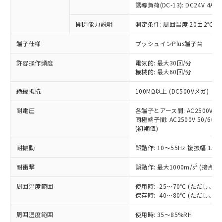
商品です。
誘導負荷(DC-13): DC24V 4A/DC
対応予定なし：EU RoHS指令（10物質）の
以下の条件をお読みいただき、同意のうえ
開閉能力説明
測定条件: 周囲温度 20±2℃、
非含有に非対応の商品で、対応品を出す予
ご利用ください。
定はありません。
端子仕様
プッシュインPlus端子台
調査・確認中：EU RoHS指令（10物質）の
本サービスは、当社制御機器事業取扱
※1 中国RoHS○×表
非含有の対応状況を調査中または確認中の
商品の当社在庫状況および標準価格
許容操作頻度
電気的: 最大30回/分
商品です。
機械的: 最大60回/分
(税抜)を提供させていただくもので
「○」：最大均質材料含有率が中国RoHSの
非該当品：ライセンス料など無形物で、有
す。
基準値以下であることを示します。
害物質有無と関係のない商品です。
絶縁抵抗
100MΩ以上 (DC500Vメガ)
当社制御機器事業取扱商品の中には、
「×」：最大均質材料含有率が中国RoHSの
仕入先様の事情により、非含有部品として
本サービスの対象外となる商品もある
基準値を超えていることを示します。
いたものが、含有品と判明した場合などや
耐電圧
各端子とアース間: AC2500V 50/
当社は、これら貴社製品のうち、外国
ことをご了承ください。
「－」：未確認です。当社販売部門へお問
むを得ず変更することがあります。
同極端子間: AC2500V 50/60Hz
為替および外国貿易法に定める商品
在庫状況および標準価格照会結果は、
い合わせください。
(初期値)
（以下｢規制貨物等」という）を輸出
記載している更新日時点での社内デー
*EU RoHS指令（10物質）：
または国外への提供する場合は、日本
記
タに基づき作成されるものであり、閲
説明
耐振動
誤動作: 10～55Hz 複振幅 1.
鉛(Pb) 1000ppm以下、 水銀(Hg) 1000ppm以下、 カド
*中国RoHS10物質の基準値 (GB/T26572)：
国政府の輸出許可(または役務取引許
号
覧された時点での実際の在庫および標
ミウム(Cd) 100ppm以下、
Pb(鉛) :1000ppm、 Hg(水銀) : 1000ppm、 Cd(カドミウ
可)を取得するなどの必要な手続きを
六価クロム(Cr(Ⅵ)) 1000ppm以下、ポリ臭化ビフェニル
ム) : 100ppm、
準価格とは異なる場合があることをご
2
耐衝撃
誤動作: 最大1000m/s
(接点開
類(PBB) 1000ppm以下、ポリ臭化ジフェニルエーテル類
Cr(Ⅵ)(六価クロム) : 1000ppm、 PBBs(ポリ臭化ビフェ
とります。
了承ください。
(PBDE) 1000ppm以下、フタル酸ビス(2-エチルヘキシ
○
一定数以上の在庫あり
ニル類) : 1000ppm、 PBDEs(ポリ臭化ジフェニルエーテ
当社は規制貨物を破棄する場合は、完
ル) (DEHP)(別名：DOP) 1000ppm以下、フタル酸ブチ
周囲温度範囲
使用時: -25～70℃ (ただし
正式な納期状況および標準価格はお客
ル類) : 1000ppm、
ルベンジル（BBP） 1000ppm以下、フタル酸ジブチル
全に破砕するなど、違法に輸出されな
DBP(フタル酸ジブチル) : 1000ppm、 DIBP(フタル酸ジ
保存時: -40～80℃ (ただし
様のお取引先、またはお客様担当のオ
（DBP） 1000ppm以下、フタル酸ジイソブチル
イソブチル) : 1000ppm、 BBP(フタル酸ブチルベンジ
△
一定数には満たないが在庫あり
いよう必要な手段を講じます。
ムロン制御機器販売店・当社販売員に
(DIBP) 1000ppm以下
ル) : 1000ppm、
周囲湿度範囲
使用時: 35～85%RH
当社は貴社製品を、核兵器、ミサイ
但し、RoHS指令で産業用監視および制御機器に対する
DEHP(フタル酸ビス(2-エチルヘキシル)) : 1000ppm
ご相談ください。