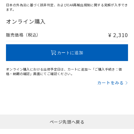
日本の外為法に基づく該非判定、およびEAR再輸出規制に関する見解が入手でき
ます。
"対応済み"や非含有の記載がされた商品であっても、流通
在庫等で未対応品が混在する可能性があります。
オンライン購入
非含有品が必要な際は、弊社営業部門もしくは販売店へお
問い合わせください。
¥ 2,310
販売価格（税込）
この製品のRoHS/REACH対応状況ページへ
カートに追加
オンライン購入における出荷予定日は、カートに追加～「ご購入手続き：価
格・納期の確認」画面にてご確認ください。
カートをみる
ページ先頭へ戻る