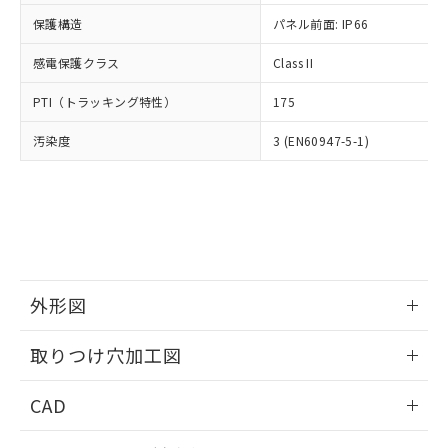
適用除外項目は除く。
ル、化学兵器、生物兵器またはその他
－
在庫なし(最新の在庫状況につ
オムロン制御機器販売店や当社販売拠
フタル酸エステル類の４物質については閾値を超える意
保護構造
パネル前面: IP66
武器並びにこれらの製造装置等に一切
いては、お客様のお取引先、ま
図的な使用がないことを確認しています。
点は「
販売ネットワーク
」をご確認
※2 環境保護使用期限
使用いたしません。
たはお客様担当のオムロン制御
ください。
感電保護クラス
Class II
当社は、貴社製品を第三者に販売する
機器販売店・当社販売員にご確
在庫状況および標準価格結果を当社の
※2 対応予定月
「ｅ」：有害物質（10物質）のすべてが基
場合は、上記1、2および3の内容を当
認ください)
事前の承諾なく第三者に漏洩または開
PTI（トラッキング特性）
175
準値以下であることを示します。
該第三者に通知します。また当社は、
示しないようお願いします。
部品在庫の切り替え状況などにより、予定
「10」：通常の使用状況下において有害物
販売先および販売に係わる関係者が違
マイパーツ機能（部品リスト作成サー
汚染度
3 (EN60947-5-1)
空
受注生産機種、また在庫状況の
月が前後することがあります。
質が外部に漏えいし、環境に深刻な影響を
法に輸出するおそれがある場合は、取
ビス）をご利用いただくには、I-Web
白
情報を公開していない機種
及ぼさない年数を意味します。
り引きをいたしません。
メンバーズにご登録されている必要が
「－」：未確認です。当社販売部門へお問
あります。
い合わせください。
お客様が当ウェブサイト上で当社にご
※3 非含有証明書ダウンロード
登録された部品リストについて、当社
および当社の共同利用者が、当社の製
下記の非含有証明書をダウンロードするこ
品・サービスに関するお客様との取
とができます。
外形図
合意する
キャンセル
引・商談に必要な範囲で利用すること
をご了承ください。
情報更新：2026/05/21
EU RoHS指令（10物質）の非含有証明書
※当社の共同利用者とは、
"個人情報
取りつけ穴加工図
51物質の非含有証明書（当社基準）
の共同利用に関して"
の「1.共同利
※本証明書は発行日時点で非含有を証明す
情報更新：2026/05/21
用者の範囲」に記載されている法人を
CAD
るもので、過去に遡って非含有を証明する
指します。
ものではありません。
ログイン/会員登録いただくと、CADデータをダウンロー
また、RoHS指令のフタル酸エステル類４