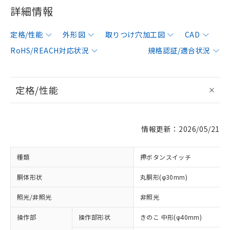
詳細情報
定格/性能
外形図
取りつけ穴加工図
CAD
RoHS/REACH対応状況
規格認証/適合状況
定格/性能
情報更新：2026/05/21
種類
押ボタンスイッチ
胴体形状
丸胴形(φ30mm)
照光/非照光
非照光
操作部
操作部形状
きのこ 中形(φ40mm)