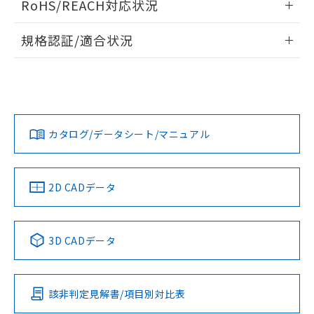
RoHS/REACH対応状況
ドすることができます。
物質の対応では、対応完了までの期間は出
荷製品に未対応品が混在することから備考
情報更新：2026/7/29
規格認証/適合状況
欄に対応日を記載しておりました。
既に当社にて対応品への在庫切替を完了
ログイン/会員登録
EU RoHS
注意事項・凡例
A30NN-MMA-NRA-P202-NNについての規格認証/適合状況に
していることから、特段のことがない限
ついては、「カスタマーサポートセンタ お客様相談室」また
り、2022年1月12日より割愛しておりま
は貴社担当オムロン営業員または販売店にお問い合わせくだ
す。
対応状況
対応予定月
※1
※2
さい。
ダウンロードデータをご利用いただく前に、以下を必ずお読
みください。
カタログ/データシート/マニュアル
対応済み
ソフトウェアの使用条件
お問い合わせ
中国 RoHS
注意事項・凡例
2D CADデータ
中国 RoHS表
※1 ※2
3D CADデータ
Pb
Hg
Cd
Cr(VI)
該非判定見解書/項目別対比表
O
O
O
O