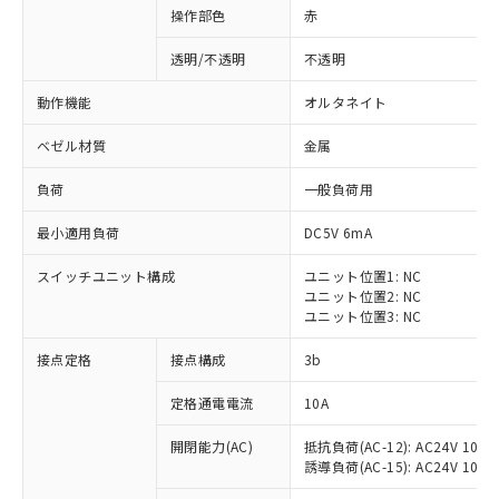
操作部色
赤
透明/不透明
不透明
動作機能
オルタネイト
ベゼル材質
金属
負荷
一般負荷用
最小適用負荷
DC5V 6mA
スイッチユニット構成
ユニット位置1: NC
ユニット位置2: NC
ユニット位置3: NC
※1 対応状況
接点定格
接点構成
3b
対応済み：EU RoHS指令（10物質）の
定格通電電流
10A
非含有に対応した製品が提供可能な商品で
開閉能力(AC)
抵抗負荷(AC-12): AC24V 10A/A
す。
誘導負荷(AC-15): AC24V 10A/AC
対応予定：EU RoHS指令（10物質）の非含
ご利用条件
有に対応した製品に切り替える予定のある