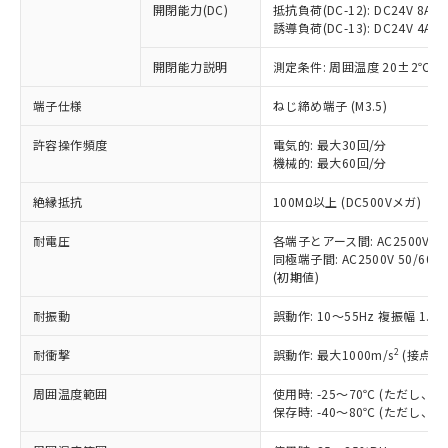
開閉能力(DC)
抵抗負荷(DC-12): DC24V 8A/DC
商品です。
誘導負荷(DC-13): DC24V 4A/DC
対応予定なし：EU RoHS指令（10物質）の
以下の条件をお読みいただき、同意のうえ
非含有に非対応の商品で、対応品を出す予
開閉能力説明
測定条件: 周囲温度 20±2℃、
ご利用ください。
定はありません。
調査・確認中：EU RoHS指令（10物質）の
端子仕様
ねじ締め端子 (M3.5)
本サービスは、当社制御機器事業取扱
※1 中国RoHS○×表
非含有の対応状況を調査中または確認中の
商品の当社在庫状況および標準価格
許容操作頻度
商品です。
電気的: 最大30回/分
(税抜)を提供させていただくもので
「○」：最大均質材料含有率が中国RoHSの
機械的: 最大60回/分
非該当品：ライセンス料など無形物で、有
す。
基準値以下であることを示します。
害物質有無と関係のない商品です。
当社制御機器事業取扱商品の中には、
絶縁抵抗
100MΩ以上 (DC500Vメガ)
「×」：最大均質材料含有率が中国RoHSの
仕入先様の事情により、非含有部品として
本サービスの対象外となる商品もある
基準値を超えていることを示します。
いたものが、含有品と判明した場合などや
当社は、これら貴社製品のうち、外国
ことをご了承ください。
耐電圧
各端子とアース間: AC2500V 50/
「－」：未確認です。当社販売部門へお問
むを得ず変更することがあります。
為替および外国貿易法に定める商品
同極端子間: AC2500V 50/60Hz
在庫状況および標準価格照会結果は、
い合わせください。
（以下｢規制貨物等」という）を輸出
(初期値)
記載している更新日時点での社内デー
*EU RoHS指令（10物質）：
または国外への提供する場合は、日本
記
タに基づき作成されるものであり、閲
説明
鉛(Pb) 1000ppm以下、 水銀(Hg) 1000ppm以下、 カド
*中国RoHS10物質の基準値 (GB/T26572)：
耐振動
誤動作: 10～55Hz 複振幅 1.
国政府の輸出許可(または役務取引許
号
覧された時点での実際の在庫および標
ミウム(Cd) 100ppm以下、
Pb(鉛) :1000ppm、 Hg(水銀) : 1000ppm、 Cd(カドミウ
可)を取得するなどの必要な手続きを
六価クロム(Cr(Ⅵ)) 1000ppm以下、ポリ臭化ビフェニル
ム) : 100ppm、
準価格とは異なる場合があることをご
類(PBB) 1000ppm以下、ポリ臭化ジフェニルエーテル類
2
耐衝撃
誤動作: 最大1000m/s
(接点開
Cr(Ⅵ)(六価クロム) : 1000ppm、 PBBs(ポリ臭化ビフェ
とります。
了承ください。
(PBDE) 1000ppm以下、フタル酸ビス(2-エチルヘキシ
○
一定数以上の在庫あり
ニル類) : 1000ppm、 PBDEs(ポリ臭化ジフェニルエーテ
当社は規制貨物を破棄する場合は、完
ル) (DEHP)(別名：DOP) 1000ppm以下、フタル酸ブチ
正式な納期状況および標準価格はお客
ル類) : 1000ppm、
周囲温度範囲
使用時: -25～70℃ (ただし
ルベンジル（BBP） 1000ppm以下、フタル酸ジブチル
全に破砕するなど、違法に輸出されな
DBP(フタル酸ジブチル) : 1000ppm、 DIBP(フタル酸ジ
様のお取引先、またはお客様担当のオ
保存時: -40～80℃ (ただし
（DBP） 1000ppm以下、フタル酸ジイソブチル
イソブチル) : 1000ppm、 BBP(フタル酸ブチルベンジ
△
一定数には満たないが在庫あり
いよう必要な手段を講じます。
ムロン制御機器販売店・当社販売員に
(DIBP) 1000ppm以下
ル) : 1000ppm、
当社は貴社製品を、核兵器、ミサイ
但し、RoHS指令で産業用監視および制御機器に対する
DEHP(フタル酸ビス(2-エチルヘキシル)) : 1000ppm