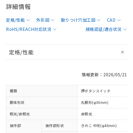
詳細情報
定格/性能
外形図
取りつけ穴加工図
CAD
RoHS/REACH対応状況
規格認証/適合状況
定格/性能
情報更新：2026/05/21
種類
押ボタンスイッチ
胴体形状
丸胴形(φ30mm)
照光/非照光
非照光
操作部
操作部形状
きのこ 中形(φ40mm)