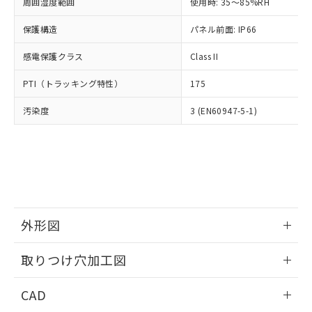
ご相談ください。
周囲湿度範囲
使用時: 35～85%RH
適用除外項目は除く。
ル、化学兵器、生物兵器またはその他
－
在庫なし(最新の在庫状況につ
オムロン制御機器販売店や当社販売拠
フタル酸エステル類の４物質については閾値を超える意
武器並びにこれらの製造装置等に一切
いては、お客様のお取引先、ま
図的な使用がないことを確認しています。
保護構造
パネル前面: IP66
点は「
販売ネットワーク
」をご確認
※2 環境保護使用期限
使用いたしません。
たはお客様担当のオムロン制御
ください。
当社は、貴社製品を第三者に販売する
感電保護クラス
Class II
機器販売店・当社販売員にご確
在庫状況および標準価格結果を当社の
※2 対応予定月
「ｅ」：有害物質（10物質）のすべてが基
場合は、上記1、2および3の内容を当
認ください)
事前の承諾なく第三者に漏洩または開
準値以下であることを示します。
PTI（トラッキング特性）
175
該第三者に通知します。また当社は、
示しないようお願いします。
部品在庫の切り替え状況などにより、予定
「10」：通常の使用状況下において有害物
販売先および販売に係わる関係者が違
マイパーツ機能（部品リスト作成サー
空
受注生産機種、また在庫状況の
汚染度
3 (EN60947-5-1)
月が前後することがあります。
質が外部に漏えいし、環境に深刻な影響を
法に輸出するおそれがある場合は、取
ビス）をご利用いただくには、I-Web
白
情報を公開していない機種
及ぼさない年数を意味します。
り引きをいたしません。
メンバーズにご登録されている必要が
「－」：未確認です。当社販売部門へお問
あります。
い合わせください。
お客様が当ウェブサイト上で当社にご
※3 非含有証明書ダウンロード
登録された部品リストについて、当社
および当社の共同利用者が、当社の製
下記の非含有証明書をダウンロードするこ
品・サービスに関するお客様との取
とができます。
合意する
キャンセル
引・商談に必要な範囲で利用すること
外形図
をご了承ください。
EU RoHS指令（10物質）の非含有証明書
※当社の共同利用者とは、
情報更新：2026/05/21
"個人情報
取りつけ穴加工図
51物質の非含有証明書（当社基準）
の共同利用に関して"
の「1.共同利
※本証明書は発行日時点で非含有を証明す
用者の範囲」に記載されている法人を
情報更新：2026/05/21
るもので、過去に遡って非含有を証明する
CAD
指します。
ものではありません。