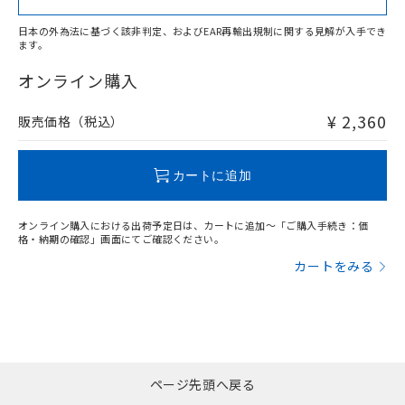
日本の外為法に基づく該非判定、およびEAR再輸出規制に関する見解が入手でき
ます。
"対応済み"や非含有の記載がされた商品であっても、流通
在庫等で未対応品が混在する可能性があります。
オンライン購入
非含有品が必要な際は、弊社営業部門もしくは販売店へお
問い合わせください。
¥ 2,360
販売価格（税込）
この製品のRoHS/REACH対応状況ページへ
カートに追加
オンライン購入における出荷予定日は、カートに追加～「ご購入手続き：価
格・納期の確認」画面にてご確認ください。
カートをみる
ページ先頭へ戻る