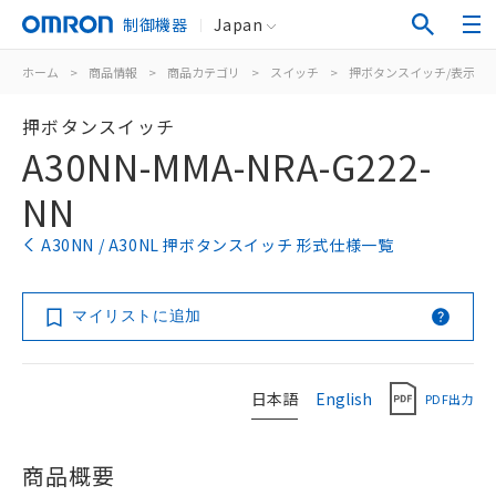
制御機器
Japan
ホーム
>
商品情報
>
商品カテゴリ
>
スイッチ
>
押ボタンスイッチ/表示灯
押ボタンスイッチ
A30NN-MMA-NRA-G222-
NN
A30NN / A30NL 押ボタンスイッチ 形式仕様一覧
マイリストに追加
日本語
English
PDF出力
商品概要