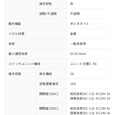
操作部色
赤
透明/不透明
不透明
動作機能
オルタネイト
ベゼル材質
金属
負荷
一般負荷用
最小適用負荷
DC5V 6mA
スイッチユニット構成
ユニット位置3: NC
接点定格
接点構成
1b
※1 対応状況
定格通電電流
10A
対応済み：EU RoHS指令（10物質）の
非含有に対応した製品が提供可能な商品で
開閉能力(AC)
抵抗負荷(AC-12): AC24V 10A/A
誘導負荷(AC-15): AC24V 10A/AC
す。
対応予定：EU RoHS指令（10物質）の非含
ご利用条件
開閉能力(DC)
抵抗負荷(DC-12): DC24V 8A/DC
有に対応した製品に切り替える予定のある
誘導負荷(DC-13): DC24V 4A/DC