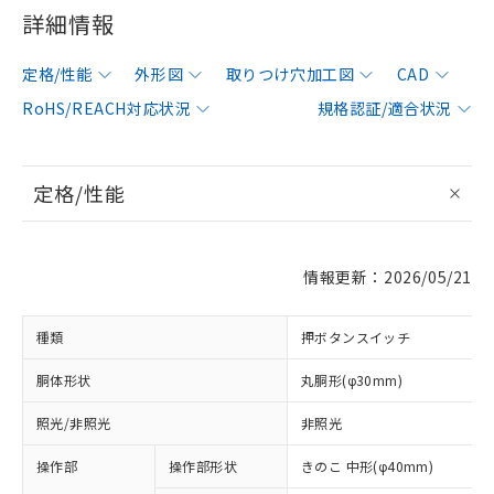
詳細情報
定格/性能
外形図
取りつけ穴加工図
CAD
RoHS/REACH対応状況
規格認証/適合状況
定格/性能
情報更新：2026/05/21
種類
押ボタンスイッチ
胴体形状
丸胴形(φ30mm)
照光/非照光
非照光
操作部
操作部形状
きのこ 中形(φ40mm)