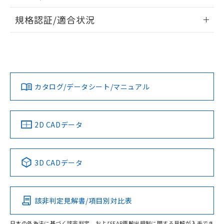
物質の対応では、対応完了までの期間は出
情報更新：2026/7/29
荷製品に未対応品が混在することから備考
規格認証/適合状況
欄に対応日を記載しておりました。
ログイン/会員登録
EU RoHS
注意事項・凡例
既に当社にて対応品への在庫切替を完了
A30NN-MMA-NRA-G002-NNについての規格認証/適合状況に
していることから、特段のことがない限
ついては、「カスタマーサポートセンタ お客様相談室」また
り、2022年1月12日より割愛しておりま
は貴社担当オムロン営業員または販売店にお問い合わせくだ
対応状況
対応予定月
※1
※2
す。
さい。
ダウンロードデータをご利用いただく前に、以下を必ずお読
みください。
カタログ/データシート/マニュアル
対応済み
ソフトウェアの使用条件
お問い合わせ
中国 RoHS
注意事項・凡例
2D CADデータ
中国 RoHS表
※1 ※2
3D CADデータ
Pb
Hg
Cd
Cr(VI)
該非判定見解書/項目別対比表
O
O
O
O
日本の外為法に基づく該非判定、およびEAR再輸出規制に関する見解が入手でき