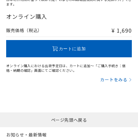
ます。
"対応済み"や非含有の記載がされた商品であっても、流通
在庫等で未対応品が混在する可能性があります。
オンライン購入
非含有品が必要な際は、弊社営業部門もしくは販売店へお
問い合わせください。
¥ 1,690
販売価格（税込）
この製品のRoHS/REACH対応状況ページへ
カートに追加
オンライン購入における出荷予定日は、カートに追加～「ご購入手続き：価
格・納期の確認」画面にてご確認ください。
カートをみる
ページ先頭へ戻る
お知らせ・最新情報