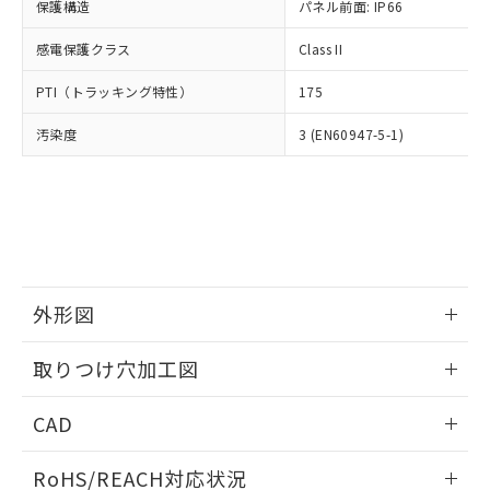
－
在庫なし(最新の在庫状況につ
オムロン制御機器販売店や当社販売拠
保護構造
パネル前面: IP66
フタル酸エステル類の４物質については閾値を超える意
武器並びにこれらの製造装置等に一切
いては、お客様のお取引先、ま
図的な使用がないことを確認しています。
点は「
販売ネットワーク
」をご確認
※2 環境保護使用期限
使用いたしません。
たはお客様担当のオムロン制御
感電保護クラス
Class II
ください。
当社は、貴社製品を第三者に販売する
機器販売店・当社販売員にご確
在庫状況および標準価格結果を当社の
※2 対応予定月
「ｅ」：有害物質（10物質）のすべてが基
場合は、上記1、2および3の内容を当
PTI（トラッキング特性）
175
認ください)
事前の承諾なく第三者に漏洩または開
準値以下であることを示します。
該第三者に通知します。また当社は、
示しないようお願いします。
部品在庫の切り替え状況などにより、予定
「10」：通常の使用状況下において有害物
汚染度
3 (EN60947-5-1)
販売先および販売に係わる関係者が違
マイパーツ機能（部品リスト作成サー
空
受注生産機種、また在庫状況の
月が前後することがあります。
質が外部に漏えいし、環境に深刻な影響を
法に輸出するおそれがある場合は、取
ビス）をご利用いただくには、I-Web
白
情報を公開していない機種
及ぼさない年数を意味します。
り引きをいたしません。
メンバーズにご登録されている必要が
「－」：未確認です。当社販売部門へお問
あります。
い合わせください。
お客様が当ウェブサイト上で当社にご
※3 非含有証明書ダウンロード
登録された部品リストについて、当社
および当社の共同利用者が、当社の製
下記の非含有証明書をダウンロードするこ
品・サービスに関するお客様との取
外形図
とができます。
合意する
キャンセル
引・商談に必要な範囲で利用すること
をご了承ください。
情報更新：2026/05/21
EU RoHS指令（10物質）の非含有証明書
取りつけ穴加工図
※当社の共同利用者とは、
"個人情報
51物質の非含有証明書（当社基準）
の共同利用に関して"
の「1.共同利
情報更新：2026/05/21
※本証明書は発行日時点で非含有を証明す
用者の範囲」に記載されている法人を
CAD
るもので、過去に遡って非含有を証明する
指します。
ものではありません。
ログイン/会員登録いただくと、CADデータをダウンロー
RoHS/REACH対応状況
また、RoHS指令のフタル酸エステル類４
ドすることができます。