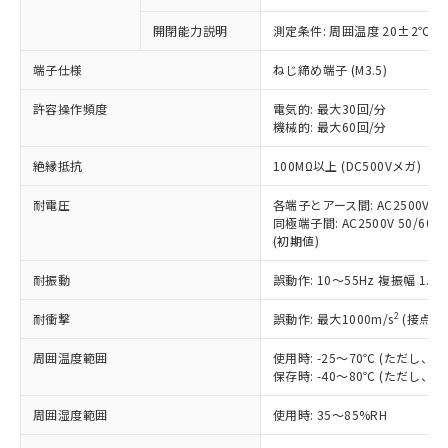
商品です。
対応予定なし：EU RoHS指令（10物質）の
開閉能力説明
測定条件: 周囲温度 20±2℃、
以下の条件をお読みいただき、同意のうえ
非含有に非対応の商品で、対応品を出す予
ご利用ください。
定はありません。
端子仕様
ねじ締め端子 (M3.5)
調査・確認中：EU RoHS指令（10物質）の
本サービスは、当社制御機器事業取扱
※1 中国RoHS○×表
非含有の対応状況を調査中または確認中の
許容操作頻度
電気的: 最大30回/分
商品の当社在庫状況および標準価格
商品です。
機械的: 最大60回/分
(税抜)を提供させていただくもので
「○」：最大均質材料含有率が中国RoHSの
非該当品：ライセンス料など無形物で、有
す。
絶縁抵抗
基準値以下であることを示します。
100MΩ以上 (DC500Vメガ)
害物質有無と関係のない商品です。
当社制御機器事業取扱商品の中には、
「×」：最大均質材料含有率が中国RoHSの
仕入先様の事情により、非含有部品として
本サービスの対象外となる商品もある
耐電圧
各端子とアース間: AC2500V 50/
基準値を超えていることを示します。
いたものが、含有品と判明した場合などや
当社は、これら貴社製品のうち、外国
ことをご了承ください。
同極端子間: AC2500V 50/60Hz
「－」：未確認です。当社販売部門へお問
むを得ず変更することがあります。
為替および外国貿易法に定める商品
(初期値)
在庫状況および標準価格照会結果は、
い合わせください。
（以下｢規制貨物等」という）を輸出
記載している更新日時点での社内デー
*EU RoHS指令（10物質）：
または国外への提供する場合は、日本
耐振動
誤動作: 10～55Hz 複振幅 1.
記
タに基づき作成されるものであり、閲
説明
鉛(Pb) 1000ppm以下、 水銀(Hg) 1000ppm以下、 カド
*中国RoHS10物質の基準値 (GB/T26572)：
国政府の輸出許可(または役務取引許
号
覧された時点での実際の在庫および標
ミウム(Cd) 100ppm以下、
Pb(鉛) :1000ppm、 Hg(水銀) : 1000ppm、 Cd(カドミウ
2
耐衝撃
誤動作: 最大1000m/s
(接点開
可)を取得するなどの必要な手続きを
六価クロム(Cr(Ⅵ)) 1000ppm以下、ポリ臭化ビフェニル
ム) : 100ppm、
準価格とは異なる場合があることをご
類(PBB) 1000ppm以下、ポリ臭化ジフェニルエーテル類
Cr(Ⅵ)(六価クロム) : 1000ppm、 PBBs(ポリ臭化ビフェ
とります。
了承ください。
(PBDE) 1000ppm以下、フタル酸ビス(2-エチルヘキシ
○
一定数以上の在庫あり
ニル類) : 1000ppm、 PBDEs(ポリ臭化ジフェニルエーテ
周囲温度範囲
使用時: -25～70℃ (ただし
当社は規制貨物を破棄する場合は、完
ル) (DEHP)(別名：DOP) 1000ppm以下、フタル酸ブチ
正式な納期状況および標準価格はお客
ル類) : 1000ppm、
保存時: -40～80℃ (ただし
ルベンジル（BBP） 1000ppm以下、フタル酸ジブチル
全に破砕するなど、違法に輸出されな
DBP(フタル酸ジブチル) : 1000ppm、 DIBP(フタル酸ジ
様のお取引先、またはお客様担当のオ
（DBP） 1000ppm以下、フタル酸ジイソブチル
イソブチル) : 1000ppm、 BBP(フタル酸ブチルベンジ
△
一定数には満たないが在庫あり
いよう必要な手段を講じます。
ムロン制御機器販売店・当社販売員に
(DIBP) 1000ppm以下
ル) : 1000ppm、
周囲湿度範囲
使用時: 35～85%RH
当社は貴社製品を、核兵器、ミサイ
但し、RoHS指令で産業用監視および制御機器に対する
DEHP(フタル酸ビス(2-エチルヘキシル)) : 1000ppm
ご相談ください。
適用除外項目は除く。
ル、化学兵器、生物兵器またはその他