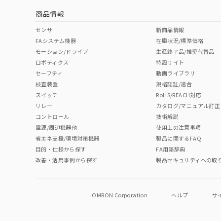
商品情報
中国 RoHS表
※1 ※2
センサ
新商品情報
FAシステム機器
在庫状況/標準価格
Pb
Hg
Cd
Cr(V
モーション/ドライブ
生産終了品/推奨代替品
ロボティクス
特設サイト
セーフティ
動画ライブラリ
検査装置
規格認証/適合
O
O
O
O
スイッチ
RoHS/REACH対応
リレー
カタログ/マニュアル訂正
コントロール
技術解説
"対応済み"や非含有の記載がされた商品であっても、流通
電源/周辺機器他
使用上の注意事項
非含有品が必要な際は、弊社営業部門もしくは販売店へお
省エネ支援/環境対策機器
製品に関するFAQ
目的・仕様から探す
FA用語辞典
改善・活用事例から探す
製品セキュリティへの取
OMRON Corporation
ヘルプ
サ