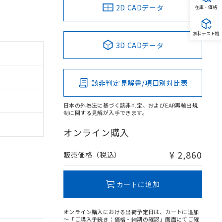
2D CADデータ
在庫・価格
無料テスト機
3D CADデータ
該非判定見解書/項目別対比表
日本の外為法に基づく該非判定、およびEAR再輸出規
制に関する見解が入手できます。
オンライン購入
¥ 2,860
販売価格（税込）
カートに追加
オンライン購入における出荷予定日は、カートに追加
～「ご購入手続き：価格・納期の確認」画面にてご確