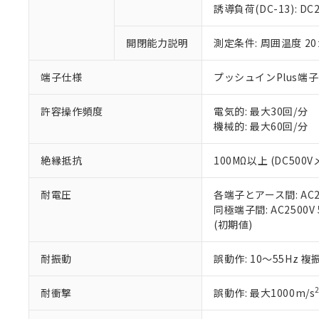
のであり、閲
ます。
Cr(Ⅵ)(六価クロム) : 
フタル酸エステル類の４
誘導負荷(DC-13): DC24
○
一定数以
DBP(フタル酸ジブチル) :
い。
当社は貴社製
DEHP(フタル酸ビス(2-エ
正式な納期状
置等に一切使
開閉能力説明
測定条件: 周囲温度 2
当社販売員に
※2 対応予定月
△
一定数に
当社は、貴社
オムロン制御
また当社は、
※2 環境保護使
在庫状況およ
部品在庫の切り替
たしません。
端子仕様
プッシュインPlus端
－
在庫なし
す。
「ｅ」：有害物質
機器販売
マイパーツ機
「10」：通常の
許容操作頻度
電気的: 最大30回/分
ている必要が
味します。
機械的: 最大60回/分
空
受注生産
お客様が当ウ
※3 非含有証明
「－」：未確認で
白
が、当社の製
絶縁抵抗
100MΩ以上 (DC500V
さい。
下記の非含有証明
※当社の共同
耐電圧
各端子とアース間: AC250
いる法人を指
EU RoHS指令（
同極端子間: AC2500V 5
51物質の非含有証
(初期値)
※本証明書は発行
また、RoHS指
混在することから
耐振動
誤動作: 10～55Hz 複
既に当社にて対応
り割愛しておりま
耐衝撃
誤動作: 最大1000m/s