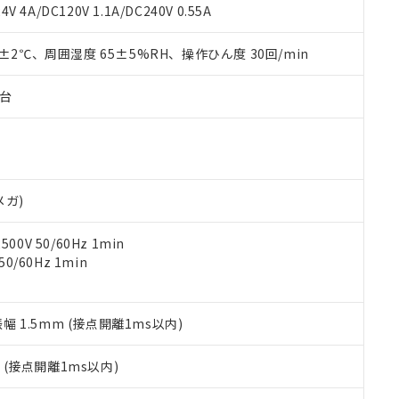
覧された時点での実際の在庫および標準価格とは異なる場合がある
1000ppm、 PBBs(ポリ臭化ビフェニル類) : 1000ppm、 PBDEs(ポリ臭化ジフェニルエーテル類
物質については閾値を超える意図的な使用がないことを確認しています。
V 4A/DC120V 1.1A/DC240V 0.55A
上の在庫あり
 1000ppm、 DIBP(フタル酸ジイソブチル) : 1000ppm、 BBP(フタル酸ブチルベンジル) :
品を、核兵器、ミサイル、化学兵器、生物兵器またはその他武器並
チルヘキシル)) : 1000ppm
況および標準価格はお客様のお取引先、またはお客様担当のオムロ
用いたしません。
0±2℃、周囲湿度 65±5%RH、操作ひん度 30回/min
ご相談ください。
は満たないが在庫あり
製品を第三者に販売する場合は、上記1、2および3の内容を当該第
機器販売店や当社販売拠点は「
販売ネットワーク
」をご確認くだ
販売先および販売に係わる関係者が違法に輸出するおそれがある場
用期限
び標準価格結果を当社の事前の承諾なく第三者に漏洩または開示し
え状況などにより、予定月が前後することがあります。
子台
(最新の在庫状況については、お客様のお取引先、またはお客様担当
（10物質）のすべてが基準値以下であることを示します。
店・当社販売員にご確認ください)
能（部品リスト作成サービス）をご利用いただくには、I-Webメン
使用状況下において有害物質が外部に漏えいし、環境に深刻な影響を
あります。
機種、また在庫状況の情報を公開していない機種
ェブサイト上で当社にご登録された部品リストについて、当社およ
書ダウンロード
す。当社販売部門へお問い合わせください。
品・サービスに関するお客様との取引・商談に必要な範囲で利用す
合意する
キャンセル
メガ)
書をダウンロードすることができます。
利用者とは、
"個人情報の共同利用に関して"
の「1.共同利用者の
0V 50/60Hz 1min
します。
10物質）の非含有証明書
0/60Hz 1min
明書（当社基準）
日時点で非含有を証明するもので、過去に遡って非含有を証明するも
令のフタル酸エステル類４物質の対応では、対応完了までの期間は出
備考欄に対応日を記載しておりました。
振幅 1.5mm (接点開離1ms以内)
品への在庫切替を完了していることから、特段のことがない限り、20
す。
2
(接点開離1ms以内)