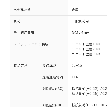
ベゼル材質
金属
負荷
一般負荷用
最小適用負荷
DC5V 6mA
※1 対応状況
スイッチユニット構成
ユニット位置1: NO
対応済み：EU
ユニット位置2: NO
対応予定：EU R
ユニット位置3: NC
対応予定なし：EU
調査・確認中：EU
ご利用条件
接点定格
接点構成
2a+1b
非該当品：ライセ
※1 中国RoHS
仕入先様の事情に
定格通電電流
10A
があります。
以下の条件をお読
「○」：最大均質
「×」：最大均質
本サービスは
当社は、これ
*EU RoHS指令（10物
開閉能力(AC)
抵抗負荷(AC-12): AC24
「－」：未確認で
鉛(Pb) 1000ppm以下、
くものです。
う）を輸出ま
誘導負荷(AC-15): AC24V
記
説明
六価クロム(Cr(Ⅵ)) 1
当社制御機器
などの必要な
フタル酸ビス(2-エチルヘ
号
*中国RoHS10物質の基準値 
ル（DBP） 1000ppm
在庫状況およ
当社は規制貨
Pb(鉛) :1000ppm、 Hg
開閉能力(DC)
抵抗負荷(DC-12): DC24
但し、RoHS指令で産