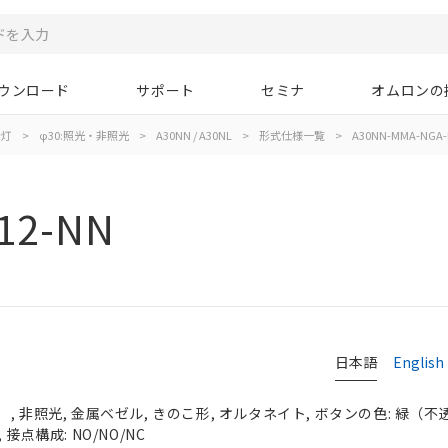
ウンロード
サポート
セミナ
オムロンの
示灯
>
φ30:照光・非照光
>
A30NN / A30NL
>
形式仕様一覧
>
A30NN-MMA-NGA-
12-NN
日本語
English
 非照光, 金属ベゼル, きのこ形, オルタネイト, ボタンの色: 緑（不透明）
接点構成: NO/NO/NC