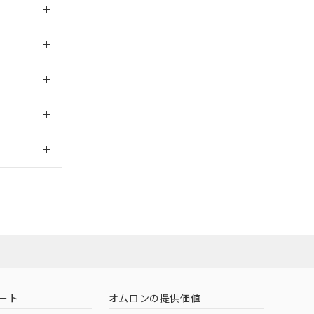
026/05/21
026/05/21
2026/7/29
社担当オムロン
お問い合わせ
ート
オムロンの提供価値