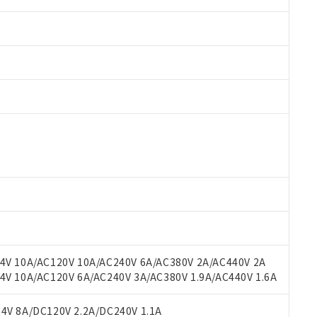
 RoHS指令（10物質）の非含有に対応した製品が提供可能な商品です
oHS指令（10物質）の非含有に対応した製品に切り替える予定のある
 RoHS指令（10物質）の非含有に非対応の商品で、対応品を出す予
 RoHS指令（10物質）の非含有の対応状況を調査中または確認中の
ンス料など無形物で、有害物質有無と関係のない商品です。
○×表
より、非含有部品としていたものが、含有品と判明した場合などやむ
みいただき、同意のうえご利用ください。
材料含有率が中国RoHSの基準値以下であることを示します。
材料含有率が中国RoHSの基準値を超えていることを示します。
、当社制御機器事業取扱商品の当社在庫状況および標準価格(税抜)
ら貴社製品のうち、外国為替および外国貿易法に定める商品（以下｢
質）：
V 10A/AC120V 10A/AC240V 6A/AC380V 2A/AC440V 2A
す。当社販売部門へお問い合わせください。
 水銀(Hg) 1000ppm以下、 カドミウム(Cd) 100ppm以下、
たは国外への提供する場合は、日本国政府の輸出許可(または役務取
 10A/AC120V 6A/AC240V 3A/AC380V 1.9A/AC440V 1.6A
000ppm以下、ポリ臭化ビフェニル類(PBB) 1000ppm以下、ポリ臭化ジフェニルエーテル類(P
事業取扱商品の中には、本サービスの対象外となる商品もあること
手続きをとります。
キシル) (DEHP)(別名：DOP) 1000ppm以下、フタル酸ブチルベンジル（BBP） 100
(GB/T26572)：
以下、フタル酸ジイソブチル (DIBP) 1000ppm以下
び標準価格照会結果は、記載している更新日時点での社内データに
物を破棄する場合は、完全に破砕するなど、違法に輸出されないよ
(水銀) : 1000ppm、 Cd(カドミウム) : 100ppm、
V 8A/DC120V 2.2A/DC240V 1.1A
業用監視および制御機器に対する適用除外項目は除く。