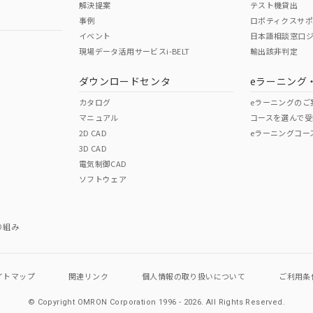
解決提案
テスト機貸出
事例
ロボティクスサ
イベント
日本語相談窓口
現場データ活用サービスi-BELT
輸出該非判定
I)
PBBs
PBDEs
DBP
ダウンロードセンタ
eラーニング
カタログ
eラーニングのご
マニュアル
コースを選んで受
O
O
O
2D CAD
eラーニングコー
3D CAD
電気制御CAD
在庫等で未対応品が混在する可能性があります。
ソフトウェア
問い合わせください。
この製品のRoHS/REACH対応
り組み
イトマップ
関連リンク
個人情報の
取り扱いについて
ご利用条
© Copyright OMRON Corporation 1996 - 2026.
All Rights Reserved.