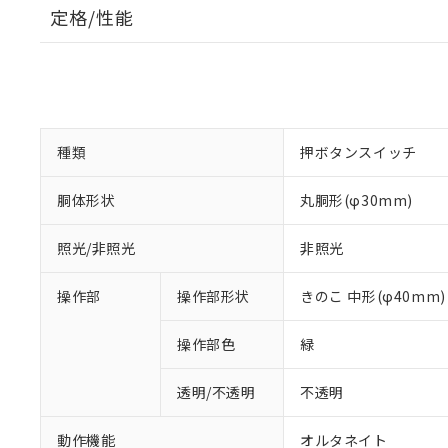
定格/性能
種類
押ボタンスイッチ
胴体形状
丸胴形(φ30mm)
照光/非照光
非照光
操作部
操作部形状
きのこ 中形(φ40mm)
操作部色
緑
透明/不透明
不透明
動作機能
オルタネイト