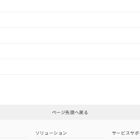
情報更新：2
情報更新：2
ードすることができます。
情報更新：
ログイン/会員登録
適合状況については、「カスタマーサポートセンタ お客様相談室」または貴
みください。
非含有証明書
※3
ページ先頭へ戻る
ダウンロードはこちら
ソリューション
サービスサポ