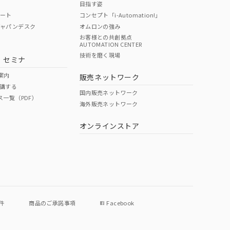
目指す姿
ポート
コンセプト「i-Automation!」
ジャパンデスク
オムロンの強み
お客様との共創拠点
AUTOMATION CENTER
DIBP
BBP
DEHP
環境保護
技術を磨く現場
・セミナ
使用期限
案内
販売ネットワーク
講する
O
O
O
e
国内販売ネットワーク
ス一覧（PDF）
海外販売ネットワーク
オンラインストア
状況ページへ
件
商品のご承諾事項
Facebook