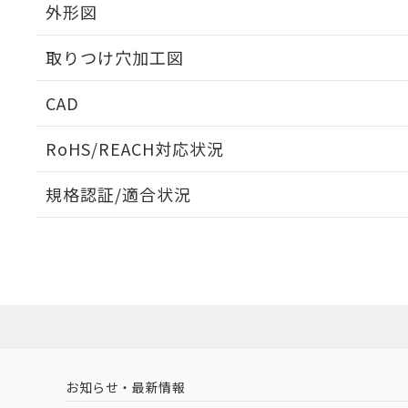
外形図
取りつけ穴加工図
CAD
ログイン/会員登録いただくと、CADデータをダウンロ
RoHS/REACH対応状況
規格認証/適合状況
EU RoHS
注意事項・凡例
A30NN-MMA-NGA-P112-NNについての規格認証/
営業員または販売店にお問い合わせください。
ダウンロードデータをご利用いただく前に、以下を必ずお読
対応状況
対応予定月
※1
※2
ソフトウェアの使用条件
対応済み
お知らせ・最新情報
中国 RoHS
注意事項・凡例