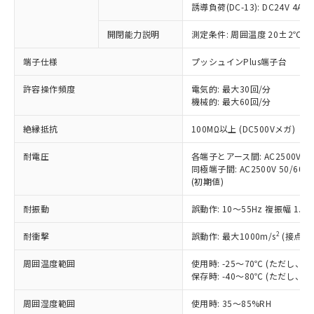
商品です。
誘導負荷(DC-13): DC24V 4A/DC
対応予定なし：EU RoHS指令（10物質）の
以下の条件をお読みいただき、同意のうえ
開閉能力説明
測定条件: 周囲温度 20±2℃、
非含有に非対応の商品で、対応品を出す予
ご利用ください。
定はありません。
端子仕様
プッシュインPlus端子台
調査・確認中：EU RoHS指令（10物質）の
本サービスは、当社制御機器事業取扱
※1 中国RoHS○×表
非含有の対応状況を調査中または確認中の
商品の当社在庫状況および標準価格
許容操作頻度
電気的: 最大30回/分
商品です。
機械的: 最大60回/分
(税抜)を提供させていただくもので
「○」：最大均質材料含有率が中国RoHSの
非該当品：ライセンス料など無形物で、有
す。
基準値以下であることを示します。
害物質有無と関係のない商品です。
絶縁抵抗
100MΩ以上 (DC500Vメガ)
当社制御機器事業取扱商品の中には、
「×」：最大均質材料含有率が中国RoHSの
仕入先様の事情により、非含有部品として
本サービスの対象外となる商品もある
基準値を超えていることを示します。
いたものが、含有品と判明した場合などや
耐電圧
各端子とアース間: AC2500V 50/
当社は、これら貴社製品のうち、外国
ことをご了承ください。
「－」：未確認です。当社販売部門へお問
むを得ず変更することがあります。
同極端子間: AC2500V 50/60Hz
為替および外国貿易法に定める商品
在庫状況および標準価格照会結果は、
い合わせください。
(初期値)
（以下｢規制貨物等」という）を輸出
記載している更新日時点での社内デー
*EU RoHS指令（10物質）：
または国外への提供する場合は、日本
記
タに基づき作成されるものであり、閲
説明
耐振動
誤動作: 10～55Hz 複振幅 1.
鉛(Pb) 1000ppm以下、 水銀(Hg) 1000ppm以下、 カド
*中国RoHS10物質の基準値 (GB/T26572)：
国政府の輸出許可(または役務取引許
号
覧された時点での実際の在庫および標
ミウム(Cd) 100ppm以下、
Pb(鉛) :1000ppm、 Hg(水銀) : 1000ppm、 Cd(カドミウ
可)を取得するなどの必要な手続きを
六価クロム(Cr(Ⅵ)) 1000ppm以下、ポリ臭化ビフェニル
ム) : 100ppm、
準価格とは異なる場合があることをご
2
耐衝撃
誤動作: 最大1000m/s
(接点開
類(PBB) 1000ppm以下、ポリ臭化ジフェニルエーテル類
Cr(Ⅵ)(六価クロム) : 1000ppm、 PBBs(ポリ臭化ビフェ
とります。
了承ください。
(PBDE) 1000ppm以下、フタル酸ビス(2-エチルヘキシ
○
一定数以上の在庫あり
ニル類) : 1000ppm、 PBDEs(ポリ臭化ジフェニルエーテ
当社は規制貨物を破棄する場合は、完
ル) (DEHP)(別名：DOP) 1000ppm以下、フタル酸ブチ
周囲温度範囲
使用時: -25～70℃ (ただし
正式な納期状況および標準価格はお客
ル類) : 1000ppm、
ルベンジル（BBP） 1000ppm以下、フタル酸ジブチル
全に破砕するなど、違法に輸出されな
DBP(フタル酸ジブチル) : 1000ppm、 DIBP(フタル酸ジ
保存時: -40～80℃ (ただし
様のお取引先、またはお客様担当のオ
（DBP） 1000ppm以下、フタル酸ジイソブチル
イソブチル) : 1000ppm、 BBP(フタル酸ブチルベンジ
△
一定数には満たないが在庫あり
いよう必要な手段を講じます。
ムロン制御機器販売店・当社販売員に
(DIBP) 1000ppm以下
ル) : 1000ppm、
周囲湿度範囲
使用時: 35～85%RH
当社は貴社製品を、核兵器、ミサイ
但し、RoHS指令で産業用監視および制御機器に対する
DEHP(フタル酸ビス(2-エチルヘキシル)) : 1000ppm
ご相談ください。