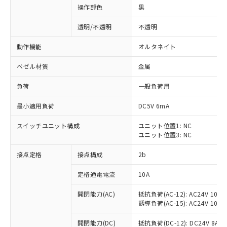
操作部色
黒
透明/不透明
不透明
動作機能
オルタネイト
ベゼル材質
金属
負荷
一般負荷用
最小適用負荷
DC5V 6mA
スイッチユニット構成
ユニット位置1: NC
ユニット位置3: NC
接点定格
接点構成
2b
※1 対応状況
定格通電電流
10A
対応済み：EU RoHS指令（10物質）の
非含有に対応した製品が提供可能な商品で
開閉能力(AC)
抵抗負荷(AC-12): AC24V 10A/A
す。
誘導負荷(AC-15): AC24V 10A/AC
対応予定：EU RoHS指令（10物質）の非含
ご利用条件
有に対応した製品に切り替える予定のある
開閉能力(DC)
抵抗負荷(DC-12): DC24V 8A/DC