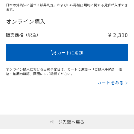
日本の外為法に基づく該非判定、およびEAR再輸出規制に関する見解が入手でき
ます。
"対応済み"や非含有の記載がされた商品であっても、流通
在庫等で未対応品が混在する可能性があります。
オンライン購入
非含有品が必要な際は、弊社営業部門もしくは販売店へお
問い合わせください。
¥ 2,310
販売価格（税込）
この製品のRoHS/REACH対応状況ページへ
カートに追加
オンライン購入における出荷予定日は、カートに追加～「ご購入手続き：価
格・納期の確認」画面にてご確認ください。
カートをみる
ページ先頭へ戻る