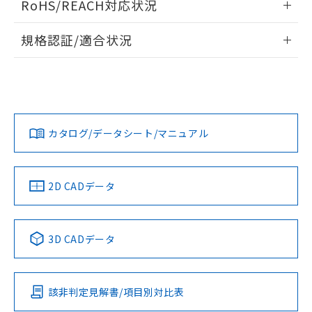
RoHS/REACH対応状況
ドすることができます。
物質の対応では、対応完了までの期間は出
荷製品に未対応品が混在することから備考
情報更新：2026/7/29
規格認証/適合状況
欄に対応日を記載しておりました。
既に当社にて対応品への在庫切替を完了
ログイン/会員登録
EU RoHS
注意事項・凡例
A30NN-MMA-NBA-P202-NNについての規格認証/適合状況に
していることから、特段のことがない限
ついては、「カスタマーサポートセンタ お客様相談室」また
り、2022年1月12日より割愛しておりま
は貴社担当オムロン営業員または販売店にお問い合わせくだ
す。
対応状況
対応予定月
※1
※2
さい。
ダウンロードデータをご利用いただく前に、以下を必ずお読
みください。
カタログ/データシート/マニュアル
対応済み
ソフトウェアの使用条件
お問い合わせ
中国 RoHS
注意事項・凡例
2D CADデータ
中国 RoHS表
※1 ※2
3D CADデータ
Pb
Hg
Cd
Cr(VI)
該非判定見解書/項目別対比表
O
O
O
O