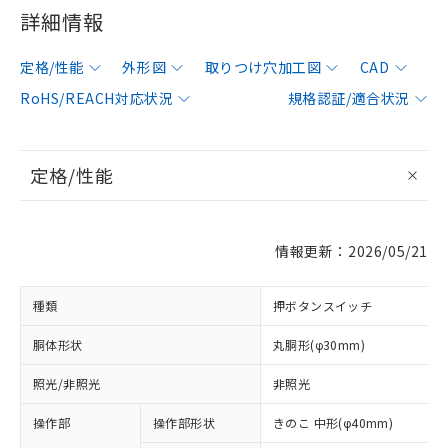
詳細情報
定格/性能
外形図
取りつけ穴加工図
CAD
RoHS/REACH対応状況
規格認証/適合状況
定格/性能
情報更新：2026/05/21
種類
押ボタンスイッチ
胴体形状
丸胴形(φ30mm)
照光/非照光
非照光
操作部
操作部形状
きのこ 中形(φ40mm)