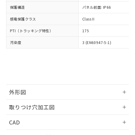
適用除外項目は除く。
ル、化学兵器、生物兵器またはその他
－
在庫なし(最新の在庫状況につ
オムロン制御機器販売店や当社販売拠
フタル酸エステル類の４物質については閾値を超える意
保護構造
パネル前面: IP66
武器並びにこれらの製造装置等に一切
いては、お客様のお取引先、ま
図的な使用がないことを確認しています。
点は「
販売ネットワーク
」をご確認
※2 環境保護使用期限
使用いたしません。
たはお客様担当のオムロン制御
ください。
感電保護クラス
Class II
当社は、貴社製品を第三者に販売する
機器販売店・当社販売員にご確
在庫状況および標準価格結果を当社の
※2 対応予定月
「ｅ」：有害物質（10物質）のすべてが基
場合は、上記1、2および3の内容を当
認ください)
事前の承諾なく第三者に漏洩または開
PTI（トラッキング特性）
175
準値以下であることを示します。
該第三者に通知します。また当社は、
示しないようお願いします。
部品在庫の切り替え状況などにより、予定
「10」：通常の使用状況下において有害物
販売先および販売に係わる関係者が違
マイパーツ機能（部品リスト作成サー
汚染度
3 (EN60947-5-1)
空
受注生産機種、また在庫状況の
月が前後することがあります。
質が外部に漏えいし、環境に深刻な影響を
法に輸出するおそれがある場合は、取
ビス）をご利用いただくには、I-Web
白
情報を公開していない機種
及ぼさない年数を意味します。
り引きをいたしません。
メンバーズにご登録されている必要が
「－」：未確認です。当社販売部門へお問
あります。
い合わせください。
お客様が当ウェブサイト上で当社にご
※3 非含有証明書ダウンロード
登録された部品リストについて、当社
および当社の共同利用者が、当社の製
下記の非含有証明書をダウンロードするこ
品・サービスに関するお客様との取
とができます。
外形図
合意する
キャンセル
引・商談に必要な範囲で利用すること
をご了承ください。
情報更新：2026/05/21
EU RoHS指令（10物質）の非含有証明書
※当社の共同利用者とは、
"個人情報
取りつけ穴加工図
51物質の非含有証明書（当社基準）
の共同利用に関して"
の「1.共同利
※本証明書は発行日時点で非含有を証明す
情報更新：2026/05/21
用者の範囲」に記載されている法人を
CAD
るもので、過去に遡って非含有を証明する
指します。
ものではありません。
ログイン/会員登録いただくと、CADデータをダウンロー
また、RoHS指令のフタル酸エステル類４