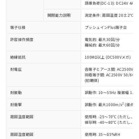
対応済み：EU RoHS指令（10物質）の
誘導負荷(DC-13): DC24V 4A/DC
非含有に対応した製品が提供可能な商品で
す。
開閉能力説明
測定条件: 周囲温度 20±2℃、
対応予定：EU RoHS指令（10物質）の非含
ご利用条件
端子仕様
プッシュインPlus端子台
有に対応した製品に切り替える予定のある
商品です。
許容操作頻度
電気的: 最大30回/分
対応予定なし：EU RoHS指令（10物質）の
機械的: 最大60回/分
以下の条件をお読みいただき、同意のうえ
非含有に非対応の商品で、対応品を出す予
ご利用ください。
定はありません。
絶縁抵抗
100MΩ以上 (DC500Vメガ)
調査・確認中：EU RoHS指令（10物質）の
本サービスは、当社制御機器事業取扱
※1 中国RoHS○×表
非含有の対応状況を調査中または確認中の
耐電圧
各端子とアース間: AC2500V 50/
商品の当社在庫状況および標準価格
商品です。
同極端子間: AC2500V 50/60Hz
(税抜)を提供させていただくもので
「○」：最大均質材料含有率が中国RoHSの
非該当品：ライセンス料など無形物で、有
(初期値)
す。
基準値以下であることを示します。
害物質有無と関係のない商品です。
当社制御機器事業取扱商品の中には、
「×」：最大均質材料含有率が中国RoHSの
耐振動
誤動作: 10～55Hz 複振幅 1.
仕入先様の事情により、非含有部品として
本サービスの対象外となる商品もある
基準値を超えていることを示します。
いたものが、含有品と判明した場合などや
当社は、これら貴社製品のうち、外国
ことをご了承ください。
2
耐衝撃
誤動作: 最大1000m/s
(接点開
「－」：未確認です。当社販売部門へお問
むを得ず変更することがあります。
為替および外国貿易法に定める商品
在庫状況および標準価格照会結果は、
い合わせください。
（以下｢規制貨物等」という）を輸出
記載している更新日時点での社内デー
周囲温度範囲
使用時: -25～70℃ (ただし
*EU RoHS指令（10物質）：
または国外への提供する場合は、日本
保存時: -40～80℃ (ただし
記
タに基づき作成されるものであり、閲
説明
鉛(Pb) 1000ppm以下、 水銀(Hg) 1000ppm以下、 カド
*中国RoHS10物質の基準値 (GB/T26572)：
国政府の輸出許可(または役務取引許
号
覧された時点での実際の在庫および標
ミウム(Cd) 100ppm以下、
Pb(鉛) :1000ppm、 Hg(水銀) : 1000ppm、 Cd(カドミウ
可)を取得するなどの必要な手続きを
六価クロム(Cr(Ⅵ)) 1000ppm以下、ポリ臭化ビフェニル
周囲湿度範囲
使用時: 35～85%RH
ム) : 100ppm、
準価格とは異なる場合があることをご
類(PBB) 1000ppm以下、ポリ臭化ジフェニルエーテル類