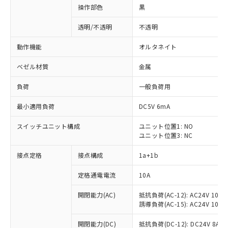
操作部色
黒
透明/不透明
不透明
動作機能
オルタネイト
ベゼル材質
金属
負荷
一般負荷用
最小適用負荷
DC5V 6mA
スイッチユニット構成
ユニット位置1: NO
ユニット位置3: NC
接点定格
接点構成
1a+1b
定格通電電流
10A
開閉能力(AC)
抵抗負荷(AC-12): AC24V 10A/A
誘導負荷(AC-15): AC24V 10A/AC
※1 対応状況
開閉能力(DC)
抵抗負荷(DC-12): DC24V 8A/DC