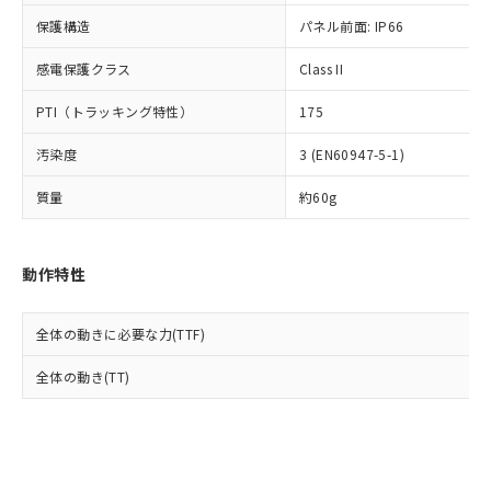
Cr(Ⅵ)(六価クロム) : 1000ppm、 PBBs(ポリ臭化ビフェ
とります。
了承ください。
(PBDE) 1000ppm以下、フタル酸ビス(2-エチルヘキシ
○
一定数以上の在庫あり
ニル類) : 1000ppm、 PBDEs(ポリ臭化ジフェニルエーテ
保護構造
パネル前面: IP66
当社は規制貨物を破棄する場合は、完
ル) (DEHP)(別名：DOP) 1000ppm以下、フタル酸ブチ
正式な納期状況および標準価格はお客
ル類) : 1000ppm、
ルベンジル（BBP） 1000ppm以下、フタル酸ジブチル
全に破砕するなど、違法に輸出されな
DBP(フタル酸ジブチル) : 1000ppm、 DIBP(フタル酸ジ
様のお取引先、またはお客様担当のオ
（DBP） 1000ppm以下、フタル酸ジイソブチル
イソブチル) : 1000ppm、 BBP(フタル酸ブチルベンジ
感電保護クラス
Class II
△
一定数には満たないが在庫あり
いよう必要な手段を講じます。
ムロン制御機器販売店・当社販売員に
(DIBP) 1000ppm以下
ル) : 1000ppm、
当社は貴社製品を、核兵器、ミサイ
但し、RoHS指令で産業用監視および制御機器に対する
DEHP(フタル酸ビス(2-エチルヘキシル)) : 1000ppm
ご相談ください。
PTI（トラッキング特性）
175
適用除外項目は除く。
ル、化学兵器、生物兵器またはその他
－
在庫なし(最新の在庫状況につ
オムロン制御機器販売店や当社販売拠
フタル酸エステル類の４物質については閾値を超える意
武器並びにこれらの製造装置等に一切
いては、お客様のお取引先、ま
図的な使用がないことを確認しています。
点は「
販売ネットワーク
」をご確認
汚染度
3 (EN60947-5-1)
※2 環境保護使用期限
使用いたしません。
たはお客様担当のオムロン制御
ください。
当社は、貴社製品を第三者に販売する
機器販売店・当社販売員にご確
在庫状況および標準価格結果を当社の
質量
約60g
※2 対応予定月
「ｅ」：有害物質（10物質）のすべてが基
場合は、上記1、2および3の内容を当
認ください)
事前の承諾なく第三者に漏洩または開
準値以下であることを示します。
該第三者に通知します。また当社は、
示しないようお願いします。
部品在庫の切り替え状況などにより、予定
「10」：通常の使用状況下において有害物
販売先および販売に係わる関係者が違
マイパーツ機能（部品リスト作成サー
空
受注生産機種、また在庫状況の
動作特性
月が前後することがあります。
質が外部に漏えいし、環境に深刻な影響を
法に輸出するおそれがある場合は、取
ビス）をご利用いただくには、I-Web
白
情報を公開していない機種
及ぼさない年数を意味します。
り引きをいたしません。
メンバーズにご登録されている必要が
「－」：未確認です。当社販売部門へお問
あります。
全体の動きに必要な力(TTF)
い合わせください。
お客様が当ウェブサイト上で当社にご
※3 非含有証明書ダウンロード
全体の動き(TT)
登録された部品リストについて、当社
および当社の共同利用者が、当社の製
下記の非含有証明書をダウンロードするこ
品・サービスに関するお客様との取
とができます。
合意する
キャンセル
引・商談に必要な範囲で利用すること
をご了承ください。
EU RoHS指令（10物質）の非含有証明書