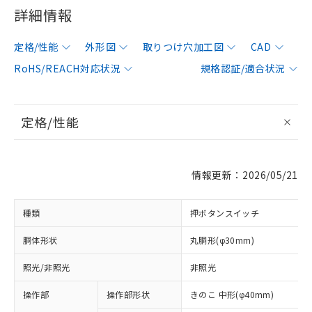
詳細情報
定格/性能
外形図
取りつけ穴加工図
CAD
RoHS/REACH対応状況
規格認証/適合状況
定格/性能
情報更新：2026/05/21
種類
押ボタンスイッチ
胴体形状
丸胴形(φ30mm)
照光/非照光
非照光
操作部
操作部形状
きのこ 中形(φ40mm)