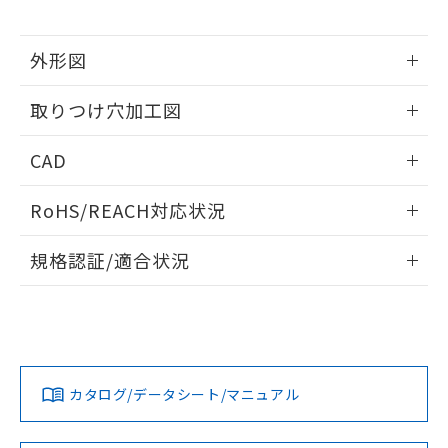
※当社の共同利用者とは、
"個人情報
51物質の非含有証明書（当社基準）
の共同利用に関して"
の「1.共同利
※本証明書は発行日時点で非含有を証明す
用者の範囲」に記載されている法人を
外形図
るもので、過去に遡って非含有を証明する
指します。
ものではありません。
情報更新：2026/05/21
また、RoHS指令のフタル酸エステル類４
取りつけ穴加工図
物質の対応では、対応完了までの期間は出
荷製品に未対応品が混在することから備考
情報更新：2026/05/21
CAD
欄に対応日を記載しておりました。
既に当社にて対応品への在庫切替を完了
ログイン/会員登録いただくと、CADデータをダウンロー
していることから、特段のことがない限
RoHS/REACH対応状況
ドすることができます。
り、2022年1月12日より割愛しておりま
情報更新：2026/7/29
す。
規格認証/適合状況
ログイン/会員登録
EU RoHS
注意事項・凡例
A30NN-MMA-NBA-P102-NNについての規格認証/適合状況に
ついては、「カスタマーサポートセンタ お客様相談室」また
は貴社担当オムロン営業員または販売店にお問い合わせくだ
対応状況
対応予定月
※1
※2
さい。
ダウンロードデータをご利用いただく前に、以下を必ずお読
みください。
カタログ/データシート/マニュアル
対応済み
ソフトウェアの使用条件
お問い合わせ