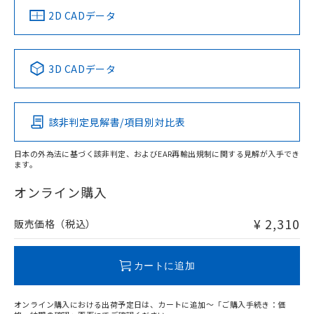
中国 RoHS
注意事項・凡例
2D CADデータ
中国 RoHS表
※1 ※2
3D CADデータ
Pb
Hg
Cd
Cr(VI)
該非判定見解書/項目別対比表
O
O
O
O
日本の外為法に基づく該非判定、およびEAR再輸出規制に関する見解が入手でき
ます。
"対応済み"や非含有の記載がされた商品であっても、流通
在庫等で未対応品が混在する可能性があります。
オンライン購入
非含有品が必要な際は、弊社営業部門もしくは販売店へお
問い合わせください。
¥ 2,310
販売価格（税込）
この製品のRoHS/REACH対応状況ページへ
カートに追加
オンライン購入における出荷予定日は、カートに追加～「ご購入手続き：価