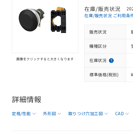
在庫/販売状況
20
在庫/販売状況 ご利用条
販売状況
機種区分
画像をクリックすると大きくなります
在庫状況
標準価格(税別)
詳細情報
定格/性能
外形図
取りつけ穴加工図
CAD