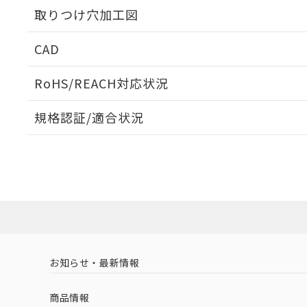
取りつけ穴加工図
CAD
ログイン/会員登録いただくと、CADデータをダウンロ
RoHS/REACH対応状況
規格認証/適合状況
EU RoHS
注意事項・凡例
A30NN-MMA-NBA-P100-NNについての規格認証/
営業員または販売店にお問い合わせください。
ダウンロードデータをご利用いただく前に、以下を必ずお読
対応状況
対応予定月
※1
※2
ソフトウェアの使用条件
対応済み
お知らせ・最新情報
中国 RoHS
注意事項・凡例
商品情報