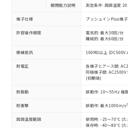
い。
当社は貴社製
DEHP(フタル酸ビス(2-エ
開閉能力説明
測定条件: 周囲温度 2
正式な納期状
置等に一切使
当社販売員に
※2 対応予定月
△
一定数に
当社は、貴社
オムロン制御
また当社は、
端子仕様
プッシュインPlus端
※2 環境保護使
在庫状況およ
部品在庫の切り替
たしません。
－
在庫なし
す。
「ｅ」：有害物質
機器販売
許容操作頻度
電気的: 最大30回/分
マイパーツ機
「10」：通常の
機械的: 最大60回/分
ている必要が
味します。
空
受注生産
お客様が当ウ
※3 非含有証明
「－」：未確認で
白
絶縁抵抗
100MΩ以上 (DC500V
が、当社の製
さい。
下記の非含有証明
耐電圧
各端子とアース間: AC250
※当社の共同
同極端子間: AC2500V 5
いる法人を指
EU RoHS指令（
(初期値)
51物質の非含有証
※本証明書は発行
また、RoHS指
耐振動
誤動作: 10～55Hz 複
混在することから
既に当社にて対応
耐衝撃
誤動作: 最大1000m/s
り割愛しておりま
周囲温度範囲
使用時: -25～70℃
保存時: -40～80℃