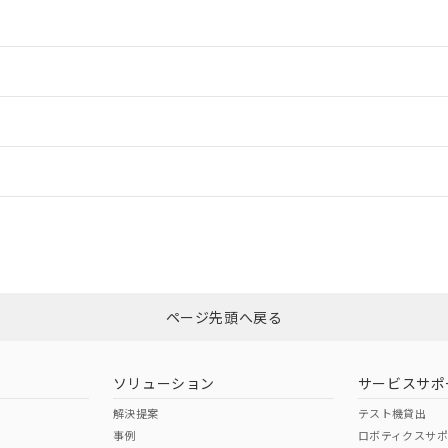
情報更新：2
情報更新：2
ードすることができます。
情報更新：
ログイン/会員登録
適合状況については、「カスタマーサポートセンタ お客様相談室」または貴
みください。
非含有証明書
※3
ページ先頭へ戻る
ダウンロードはこちら
ソリューション
サービスサポ
解決提案
テスト機貸出
事例
ロボティクスサ