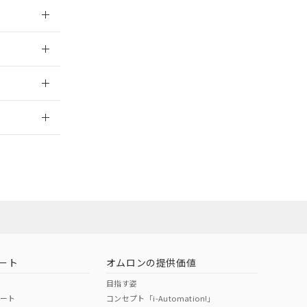
026/05/21
026/05/21
2026/7/29
社担当オムロン
お問い合わせ
ート
オムロンの提供価値
目指す姿
ポート
コンセプト「i-Automation!」