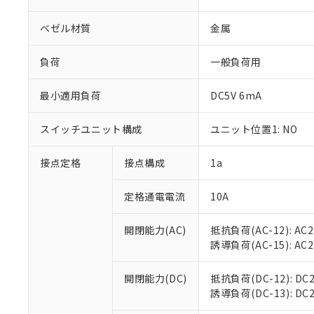
ベゼル材質
金属
負荷
一般負荷用
※1 対応状況
最小適用負荷
DC5V 6mA
対応済み：EU
スイッチユニット構成
ユニット位置1: NO
対応予定：EU R
対応予定なし：EU
接点定格
接点構成
1a
調査・確認中：EU
ご利用条件
非該当品：ライセ
※1 中国RoHS
定格通電電流
10A
仕入先様の事情に
があります。
以下の条件をお読
「○」：最大均質
開閉能力(AC)
抵抗負荷(AC-12): AC24
「×」：最大均質
本サービスは
当社は、これ
*EU RoHS指令（10物
誘導負荷(AC-15): AC24V
「－」：未確認で
鉛(Pb) 1000ppm以下、
くものです。
う）を輸出ま
記
説明
六価クロム(Cr(Ⅵ)) 1
当社制御機器
などの必要な
フタル酸ビス(2-エチルヘ
号
開閉能力(DC)
抵抗負荷(DC-12): DC24
*中国RoHS10物質の基準値 
ル（DBP） 1000ppm
在庫状況およ
当社は規制貨
Pb(鉛) :1000ppm、 Hg
誘導負荷(DC-13): DC24
但し、RoHS指令で産
のであり、閲
ます。
Cr(Ⅵ)(六価クロム) : 
フタル酸エステル類の４
○
一定数以
DBP(フタル酸ジブチル) :