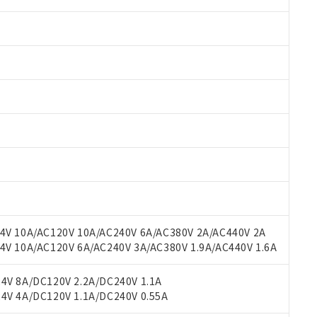
 RoHS指令（10物質）の非含有に対応した製品が提供可能な商品です
oHS指令（10物質）の非含有に対応した製品に切り替える予定のある
 RoHS指令（10物質）の非含有に非対応の商品で、対応品を出す予
 RoHS指令（10物質）の非含有の対応状況を調査中または確認中の
ンス料など無形物で、有害物質有無と関係のない商品です。
○×表
より、非含有部品としていたものが、含有品と判明した場合などやむ
みいただき、同意のうえご利用ください。
材料含有率が中国RoHSの基準値以下であることを示します。
V 10A/AC120V 10A/AC240V 6A/AC380V 2A/AC440V 2A
材料含有率が中国RoHSの基準値を超えていることを示します。
、当社制御機器事業取扱商品の当社在庫状況および標準価格(税抜)
ら貴社製品のうち、外国為替および外国貿易法に定める商品（以下｢
質）：
 10A/AC120V 6A/AC240V 3A/AC380V 1.9A/AC440V 1.6A
す。当社販売部門へお問い合わせください。
 水銀(Hg) 1000ppm以下、 カドミウム(Cd) 100ppm以下、
たは国外への提供する場合は、日本国政府の輸出許可(または役務取
000ppm以下、ポリ臭化ビフェニル類(PBB) 1000ppm以下、ポリ臭化ジフェニルエーテル類(P
事業取扱商品の中には、本サービスの対象外となる商品もあること
手続きをとります。
キシル) (DEHP)(別名：DOP) 1000ppm以下、フタル酸ブチルベンジル（BBP） 100
V 8A/DC120V 2.2A/DC240V 1.1A
(GB/T26572)：
以下、フタル酸ジイソブチル (DIBP) 1000ppm以下
び標準価格照会結果は、記載している更新日時点での社内データに
物を破棄する場合は、完全に破砕するなど、違法に輸出されないよ
(水銀) : 1000ppm、 Cd(カドミウム) : 100ppm、
V 4A/DC120V 1.1A/DC240V 0.55A
業用監視および制御機器に対する適用除外項目は除く。
覧された時点での実際の在庫および標準価格とは異なる場合がある
1000ppm、 PBBs(ポリ臭化ビフェニル類) : 1000ppm、 PBDEs(ポリ臭化ジフェニルエーテル類
物質については閾値を超える意図的な使用がないことを確認しています。
上の在庫あり
 1000ppm、 DIBP(フタル酸ジイソブチル) : 1000ppm、 BBP(フタル酸ブチルベンジル) :