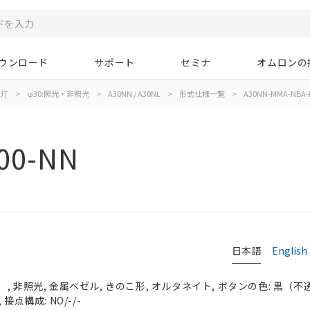
ウンロード
サポート
セミナ
オムロンの
示灯
>
φ30:照光・非照光
>
A30NN / A30NL
>
形式仕様一覧
>
A30NN-MMA-NBA-
00-NN
日本語
English
 非照光, 金属ベゼル, きのこ形, オルタネイト, ボタンの色: 黒（不透明）
接点構成: NO/-/-