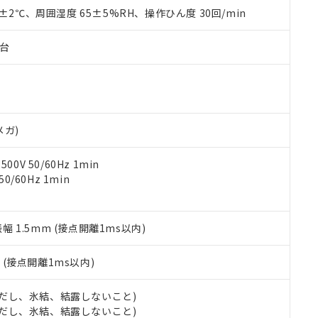
品を、核兵器、ミサイル、化学兵器、生物兵器またはその他武器並
チルヘキシル)) : 1000ppm
0±2℃、周囲湿度 65±5%RH、操作ひん度 30回/min
況および標準価格はお客様のお取引先、またはお客様担当のオムロ
用いたしません。
ご相談ください。
は満たないが在庫あり
製品を第三者に販売する場合は、上記1、2および3の内容を当該第
機器販売店や当社販売拠点は「
販売ネットワーク
」をご確認くだ
販売先および販売に係わる関係者が違法に輸出するおそれがある場
子台
用期限
び標準価格結果を当社の事前の承諾なく第三者に漏洩または開示し
え状況などにより、予定月が前後することがあります。
(最新の在庫状況については、お客様のお取引先、またはお客様担当
（10物質）のすべてが基準値以下であることを示します。
店・当社販売員にご確認ください)
能（部品リスト作成サービス）をご利用いただくには、I-Webメン
使用状況下において有害物質が外部に漏えいし、環境に深刻な影響を
あります。
機種、また在庫状況の情報を公開していない機種
ェブサイト上で当社にご登録された部品リストについて、当社およ
書ダウンロード
す。当社販売部門へお問い合わせください。
メガ)
品・サービスに関するお客様との取引・商談に必要な範囲で利用す
合意する
キャンセル
書をダウンロードすることができます。
0V 50/60Hz 1min
利用者とは、
"個人情報の共同利用に関して"
の「1.共同利用者の
0/60Hz 1min
します。
10物質）の非含有証明書
明書（当社基準）
日時点で非含有を証明するもので、過去に遡って非含有を証明するも
令のフタル酸エステル類４物質の対応では、対応完了までの期間は出
振幅 1.5mm (接点開離1ms以内)
備考欄に対応日を記載しておりました。
品への在庫切替を完了していることから、特段のことがない限り、20
2
(接点開離1ms以内)
す。
 (ただし、氷結、結露しないこと)
 (ただし、氷結、結露しないこと)