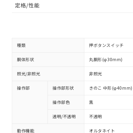
定格/性能
種類
押ボタンスイッチ
胴体形状
丸胴形(φ30mm)
照光/非照光
非照光
操作部
操作部形状
きのこ 中形(φ40mm)
操作部色
黒
透明/不透明
不透明
動作機能
オルタネイト