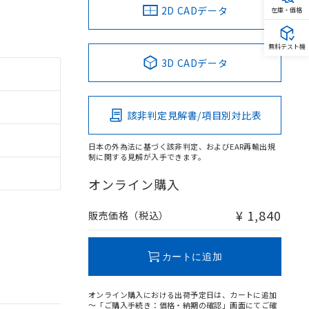
2D CADデータ
在庫・価格
無料テスト機
3D CADデータ
該非判定見解書/項目別対比表
日本の外為法に基づく該非判定、およびEAR再輸出規
制に関する見解が入手できます。
オンライン購入
¥ 1,840
販売価格（税込）
カートに追加
オンライン購入における出荷予定日は、カートに追加
～「ご購入手続き：価格・納期の確認」画面にてご確