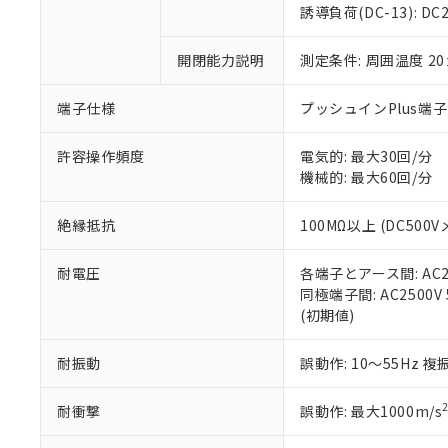
のであり、閲
ます。
Cr(Ⅵ)(六価クロム) : 
フタル酸エステル類の４
誘導負荷(DC-13): DC24
○
一定数以
DBP(フタル酸ジブチル) :
い。
当社は貴社製
DEHP(フタル酸ビス(2-エ
正式な納期状
置等に一切使
開閉能力説明
測定条件: 周囲温度 2
当社販売員に
※2 対応予定月
△
一定数に
当社は、貴社
オムロン制御
また当社は、
※2 環境保護使
在庫状況およ
部品在庫の切り替
たしません。
端子仕様
プッシュインPlus端
－
在庫なし
す。
「ｅ」：有害物質
機器販売
マイパーツ機
「10」：通常の
許容操作頻度
電気的: 最大30回/分
ている必要が
味します。
機械的: 最大60回/分
空
受注生産
お客様が当ウ
※3 非含有証明
「－」：未確認で
白
が、当社の製
絶縁抵抗
100MΩ以上 (DC500V
さい。
下記の非含有証明
※当社の共同
耐電圧
各端子とアース間: AC250
いる法人を指
EU RoHS指令（
同極端子間: AC2500V 5
51物質の非含有証
(初期値)
※本証明書は発行
また、RoHS指
混在することから
耐振動
誤動作: 10～55Hz 複
既に当社にて対応
り割愛しておりま
耐衝撃
誤動作: 最大1000m/s