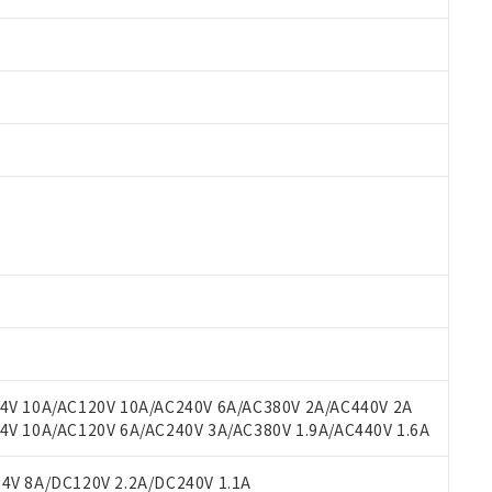
 RoHS指令（10物質）の非含有に対応した製品が提供可能な商品です
oHS指令（10物質）の非含有に対応した製品に切り替える予定のある
 RoHS指令（10物質）の非含有に非対応の商品で、対応品を出す予
 RoHS指令（10物質）の非含有の対応状況を調査中または確認中の
ンス料など無形物で、有害物質有無と関係のない商品です。
○×表
より、非含有部品としていたものが、含有品と判明した場合などやむ
みいただき、同意のうえご利用ください。
材料含有率が中国RoHSの基準値以下であることを示します。
材料含有率が中国RoHSの基準値を超えていることを示します。
、当社制御機器事業取扱商品の当社在庫状況および標準価格(税抜)
ら貴社製品のうち、外国為替および外国貿易法に定める商品（以下｢
質）：
V 10A/AC120V 10A/AC240V 6A/AC380V 2A/AC440V 2A
す。当社販売部門へお問い合わせください。
 水銀(Hg) 1000ppm以下、 カドミウム(Cd) 100ppm以下、
たは国外への提供する場合は、日本国政府の輸出許可(または役務取
 10A/AC120V 6A/AC240V 3A/AC380V 1.9A/AC440V 1.6A
000ppm以下、ポリ臭化ビフェニル類(PBB) 1000ppm以下、ポリ臭化ジフェニルエーテル類(P
事業取扱商品の中には、本サービスの対象外となる商品もあること
手続きをとります。
キシル) (DEHP)(別名：DOP) 1000ppm以下、フタル酸ブチルベンジル（BBP） 100
(GB/T26572)：
以下、フタル酸ジイソブチル (DIBP) 1000ppm以下
び標準価格照会結果は、記載している更新日時点での社内データに
物を破棄する場合は、完全に破砕するなど、違法に輸出されないよ
(水銀) : 1000ppm、 Cd(カドミウム) : 100ppm、
V 8A/DC120V 2.2A/DC240V 1.1A
業用監視および制御機器に対する適用除外項目は除く。