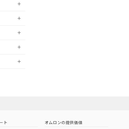
026/05/21
026/05/21
2026/7/29
社担当オムロン
お問い合わせ
ート
オムロンの提供価値