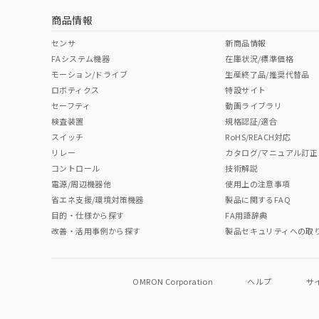
商品情報
中国 RoHS表
※1 ※2
センサ
新商品情報
FAシステム機器
在庫状況/標準価格
Pb
Hg
Cd
Cr(V
モーション/ドライブ
生産終了品/推奨代替品
ロボティクス
特設サイト
セーフティ
動画ライブラリ
検査装置
規格認証/適合
O
O
O
O
スイッチ
RoHS/REACH対応
リレー
カタログ/マニュアル訂正
コントロール
技術解説
"対応済み"や非含有の記載がされた商品であっても、流通
電源/周辺機器他
使用上の注意事項
非含有品が必要な際は、弊社営業部門もしくは販売店へお
省エネ支援/環境対策機器
製品に関するFAQ
目的・仕様から探す
FA用語辞典
改善・活用事例から探す
製品セキュリティへの取
OMRON Corporation
ヘルプ
サ