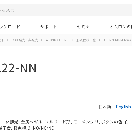
ウンロード
サポート
セミナ
オムロンの
示灯
>
φ30:照光・非照光
>
A30NN / A30NL
>
形式仕様一覧
>
A30NN-MGM-NWA-
22-NN
日本語
English
, 非照光, 金属ベゼル, フルガード形, モーメンタリ, ボタンの色: 白
端子台, 接点構成: NO/NC/NC