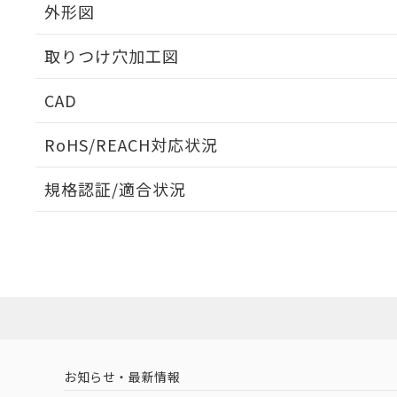
外形図
取りつけ穴加工図
CAD
ログイン/会員登録いただくと、CADデータをダウンロ
RoHS/REACH対応状況
規格認証/適合状況
EU RoHS
注意事項・凡例
A30NN-MGM-NWA-P122-NNについての規格認証/
営業員または販売店にお問い合わせください。
ダウンロードデータをご利用いただく前に、以下を必ずお読
対応状況
対応予定月
※1
※2
ソフトウェアの使用条件
対応済み
お知らせ・最新情報
中国 RoHS
注意事項・凡例