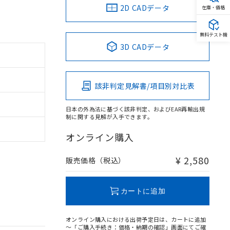
2D CADデータ
在庫・価格
無料テスト機
3D CADデータ
該非判定見解書/項目別対比表
日本の外為法に基づく該非判定、およびEAR再輸出規
制に関する見解が入手できます。
オンライン購入
¥ 2,580
販売価格（税込）
カートに追加
オンライン購入における出荷予定日は、カートに追加
～「ご購入手続き：価格・納期の確認」画面にてご確