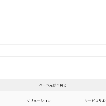
情報更新：2
情報更新：2
ードすることができます。
情報更新：
ログイン/会員登録
適合状況については、「カスタマーサポートセンタ お客様相談室」または貴
みください。
非含有証明書
※3
ページ先頭へ戻る
ダウンロードはこちら
ソリューション
サービスサポ