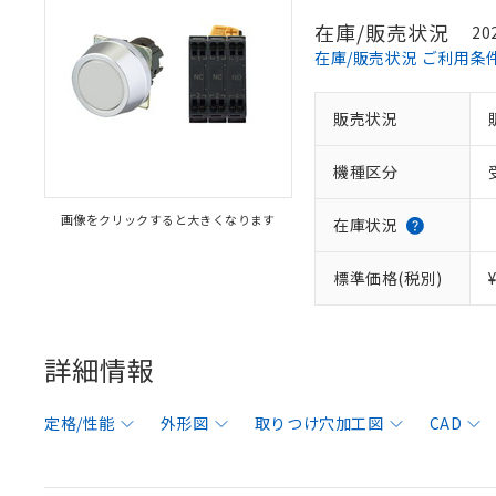
在庫/販売状況
20
在庫/販売状況 ご利用条
販売状況
機種区分
画像をクリックすると大きくなります
在庫状況
標準価格(税別)
詳細情報
定格/性能
外形図
取りつけ穴加工図
CAD