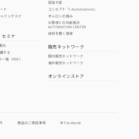
目指す姿
ポート
コンセプト「i-Automation!」
ジャパンデスク
オムロンの強み
お客様との共創拠点
AUTOMATION CENTER
DIBP
BBP
DEHP
環境保護
技術を磨く現場
・セミナ
使用期限
案内
販売ネットワーク
講する
O
O
O
e
国内販売ネットワーク
ス一覧（PDF）
海外販売ネットワーク
オンラインストア
状況ページへ
件
商品のご承諾事項
Facebook