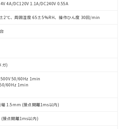
覧された時点での実際の在庫および標準価格とは異なる場合がある
1000ppm、 PBBs(ポリ臭化ビフェニル類) : 1000ppm、 PBDEs(ポリ臭化ジフェニルエーテル類
物質については閾値を超える意図的な使用がないことを確認しています。
V 4A/DC120V 1.1A/DC240V 0.55A
上の在庫あり
 1000ppm、 DIBP(フタル酸ジイソブチル) : 1000ppm、 BBP(フタル酸ブチルベンジル) :
品を、核兵器、ミサイル、化学兵器、生物兵器またはその他武器並
チルヘキシル)) : 1000ppm
況および標準価格はお客様のお取引先、またはお客様担当のオムロ
用いたしません。
0±2℃、周囲湿度 65±5%RH、操作ひん度 30回/min
ご相談ください。
は満たないが在庫あり
製品を第三者に販売する場合は、上記1、2および3の内容を当該第
機器販売店や当社販売拠点は「
販売ネットワーク
」をご確認くだ
販売先および販売に係わる関係者が違法に輸出するおそれがある場
用期限
び標準価格結果を当社の事前の承諾なく第三者に漏洩または開示し
え状況などにより、予定月が前後することがあります。
子台
(最新の在庫状況については、お客様のお取引先、またはお客様担当
（10物質）のすべてが基準値以下であることを示します。
店・当社販売員にご確認ください)
能（部品リスト作成サービス）をご利用いただくには、I-Webメン
使用状況下において有害物質が外部に漏えいし、環境に深刻な影響を
あります。
機種、また在庫状況の情報を公開していない機種
ェブサイト上で当社にご登録された部品リストについて、当社およ
書ダウンロード
す。当社販売部門へお問い合わせください。
品・サービスに関するお客様との取引・商談に必要な範囲で利用す
合意する
キャンセル
メガ)
書をダウンロードすることができます。
利用者とは、
"個人情報の共同利用に関して"
の「1.共同利用者の
0V 50/60Hz 1min
します。
10物質）の非含有証明書
0/60Hz 1min
明書（当社基準）
日時点で非含有を証明するもので、過去に遡って非含有を証明するも
令のフタル酸エステル類４物質の対応では、対応完了までの期間は出
備考欄に対応日を記載しておりました。
振幅 1.5mm (接点開離1ms以内)
品への在庫切替を完了していることから、特段のことがない限り、20
す。
2
(接点開離1ms以内)