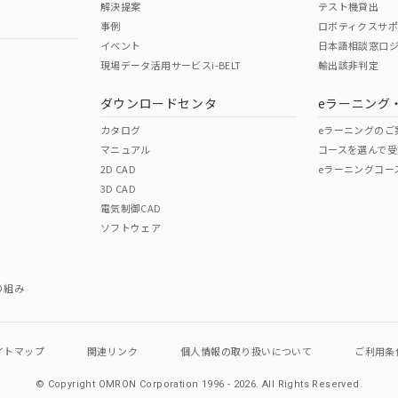
解決提案
テスト機貸出
事例
ロボティクスサ
イベント
日本語相談窓口
現場データ活用サービスi-BELT
輸出該非判定
I)
PBBs
PBDEs
DBP
ダウンロードセンタ
eラーニング
カタログ
eラーニングのご
マニュアル
コースを選んで受
O
O
O
2D CAD
eラーニングコー
3D CAD
電気制御CAD
在庫等で未対応品が混在する可能性があります。
ソフトウェア
問い合わせください。
この製品のRoHS/REACH対応
り組み
イトマップ
関連リンク
個人情報の
取り扱いについて
ご利用条
© Copyright OMRON Corporation 1996 - 2026.
All Rights Reserved.