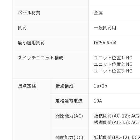
ベゼル材質
金属
負荷
一般負荷用
最小適用負荷
DC5V 6mA
※1 対応状況
スイッチユニット構成
ユニット位置1: NO
対応済み：EU
ユニット位置2: NC
対応予定：EU R
ユニット位置3: NC
対応予定なし：EU
調査・確認中：EU
ご利用条件
接点定格
接点構成
1a+2b
非該当品：ライセ
※1 中国RoHS
仕入先様の事情に
定格通電電流
10A
があります。
以下の条件をお読
「○」：最大均質
「×」：最大均質
本サービスは
当社は、これ
*EU RoHS指令（10物
開閉能力(AC)
抵抗負荷(AC-12): AC24
「－」：未確認で
鉛(Pb) 1000ppm以下、
くものです。
う）を輸出ま
誘導負荷(AC-15): AC24V
記
説明
六価クロム(Cr(Ⅵ)) 1
当社制御機器
などの必要な
フタル酸ビス(2-エチルヘ
号
*中国RoHS10物質の基準値 
ル（DBP） 1000ppm
在庫状況およ
当社は規制貨
Pb(鉛) :1000ppm、 Hg
開閉能力(DC)
抵抗負荷(DC-12): DC24
但し、RoHS指令で産