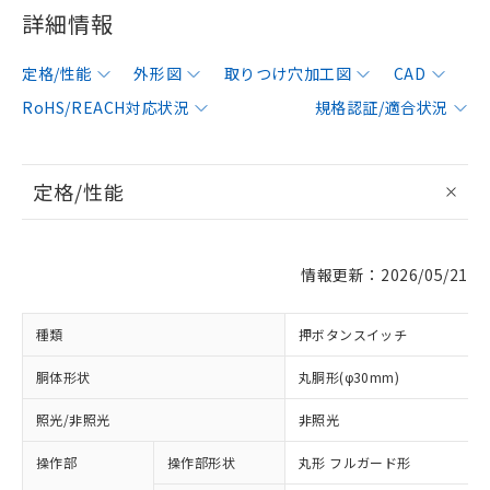
詳細情報
定格/性能
外形図
取りつけ穴加工図
CAD
RoHS/REACH対応状況
規格認証/適合状況
定格/性能
情報更新：2026/05/21
種類
押ボタンスイッチ
胴体形状
丸胴形(φ30mm)
照光/非照光
非照光
操作部
操作部形状
丸形 フルガード形