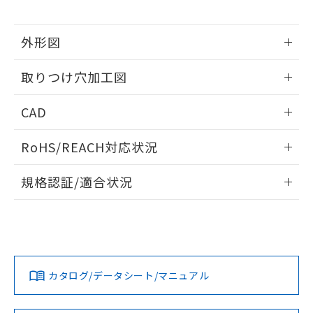
※当社の共同利用者とは、
"個人情報
51物質の非含有証明書（当社基準）
の共同利用に関して"
の「1.共同利
※本証明書は発行日時点で非含有を証明す
用者の範囲」に記載されている法人を
外形図
るもので、過去に遡って非含有を証明する
指します。
ものではありません。
情報更新：2026/05/21
また、RoHS指令のフタル酸エステル類４
取りつけ穴加工図
物質の対応では、対応完了までの期間は出
荷製品に未対応品が混在することから備考
情報更新：2026/05/21
CAD
欄に対応日を記載しておりました。
既に当社にて対応品への在庫切替を完了
ログイン/会員登録いただくと、CADデータをダウンロー
していることから、特段のことがない限
RoHS/REACH対応状況
ドすることができます。
り、2022年1月12日より割愛しておりま
情報更新：2026/7/29
す。
規格認証/適合状況
ログイン/会員登録
EU RoHS
注意事項・凡例
A30NN-MGM-NRA-G102-NNについての規格認証/適合状況に
ついては、「カスタマーサポートセンタ お客様相談室」また
は貴社担当オムロン営業員または販売店にお問い合わせくだ
対応状況
対応予定月
※1
※2
さい。
ダウンロードデータをご利用いただく前に、以下を必ずお読
みください。
カタログ/データシート/マニュアル
対応済み
ソフトウェアの使用条件
お問い合わせ