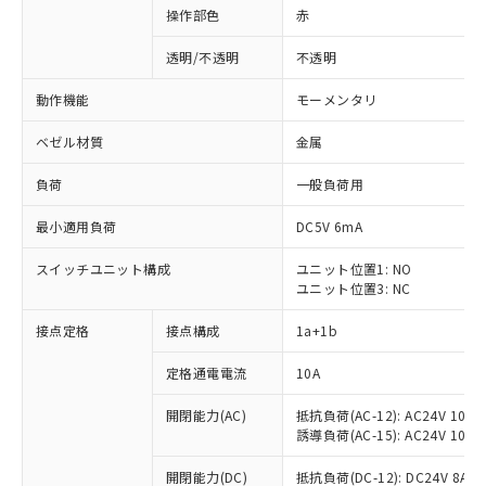
操作部色
赤
透明/不透明
不透明
動作機能
モーメンタリ
ベゼル材質
金属
負荷
一般負荷用
最小適用負荷
DC5V 6mA
スイッチユニット構成
ユニット位置1: NO
ユニット位置3: NC
接点定格
接点構成
1a+1b
定格通電電流
10A
開閉能力(AC)
抵抗負荷(AC-12): AC24V 10A/A
誘導負荷(AC-15): AC24V 10A/AC
※1 対応状況
開閉能力(DC)
抵抗負荷(DC-12): DC24V 8A/DC