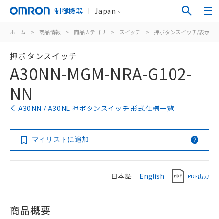
制御機器
Japan
ホーム
>
商品情報
>
商品カテゴリ
>
スイッチ
>
押ボタンスイッチ/表示灯
押ボタンスイッチ
A30NN-MGM-NRA-G102-
NN
A30NN / A30NL 押ボタンスイッチ 形式仕様一覧
マイリストに追加
日本語
English
PDF出力
商品概要