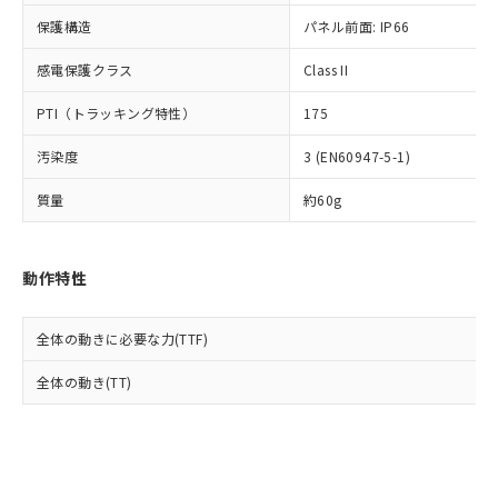
Cr(Ⅵ)(六価クロム) : 1000ppm、 PBBs(ポリ臭化ビフェ
とります。
了承ください。
(PBDE) 1000ppm以下、フタル酸ビス(2-エチルヘキシ
○
一定数以上の在庫あり
ニル類) : 1000ppm、 PBDEs(ポリ臭化ジフェニルエーテ
保護構造
パネル前面: IP66
当社は規制貨物を破棄する場合は、完
ル) (DEHP)(別名：DOP) 1000ppm以下、フタル酸ブチ
正式な納期状況および標準価格はお客
ル類) : 1000ppm、
ルベンジル（BBP） 1000ppm以下、フタル酸ジブチル
全に破砕するなど、違法に輸出されな
DBP(フタル酸ジブチル) : 1000ppm、 DIBP(フタル酸ジ
様のお取引先、またはお客様担当のオ
（DBP） 1000ppm以下、フタル酸ジイソブチル
イソブチル) : 1000ppm、 BBP(フタル酸ブチルベンジ
感電保護クラス
Class II
△
一定数には満たないが在庫あり
いよう必要な手段を講じます。
ムロン制御機器販売店・当社販売員に
(DIBP) 1000ppm以下
ル) : 1000ppm、
当社は貴社製品を、核兵器、ミサイ
但し、RoHS指令で産業用監視および制御機器に対する
DEHP(フタル酸ビス(2-エチルヘキシル)) : 1000ppm
ご相談ください。
PTI（トラッキング特性）
175
適用除外項目は除く。
ル、化学兵器、生物兵器またはその他
－
在庫なし(最新の在庫状況につ
オムロン制御機器販売店や当社販売拠
フタル酸エステル類の４物質については閾値を超える意
武器並びにこれらの製造装置等に一切
いては、お客様のお取引先、ま
図的な使用がないことを確認しています。
点は「
販売ネットワーク
」をご確認
汚染度
3 (EN60947-5-1)
※2 環境保護使用期限
使用いたしません。
たはお客様担当のオムロン制御
ください。
当社は、貴社製品を第三者に販売する
機器販売店・当社販売員にご確
在庫状況および標準価格結果を当社の
質量
約60g
※2 対応予定月
「ｅ」：有害物質（10物質）のすべてが基
場合は、上記1、2および3の内容を当
認ください)
事前の承諾なく第三者に漏洩または開
準値以下であることを示します。
該第三者に通知します。また当社は、
示しないようお願いします。
部品在庫の切り替え状況などにより、予定
「10」：通常の使用状況下において有害物
販売先および販売に係わる関係者が違
マイパーツ機能（部品リスト作成サー
空
受注生産機種、また在庫状況の
動作特性
月が前後することがあります。
質が外部に漏えいし、環境に深刻な影響を
法に輸出するおそれがある場合は、取
ビス）をご利用いただくには、I-Web
白
情報を公開していない機種
及ぼさない年数を意味します。
り引きをいたしません。
メンバーズにご登録されている必要が
「－」：未確認です。当社販売部門へお問
あります。
全体の動きに必要な力(TTF)
い合わせください。
お客様が当ウェブサイト上で当社にご
※3 非含有証明書ダウンロード
全体の動き(TT)
登録された部品リストについて、当社
および当社の共同利用者が、当社の製
下記の非含有証明書をダウンロードするこ
品・サービスに関するお客様との取
とができます。
合意する
キャンセル
引・商談に必要な範囲で利用すること
をご了承ください。
EU RoHS指令（10物質）の非含有証明書