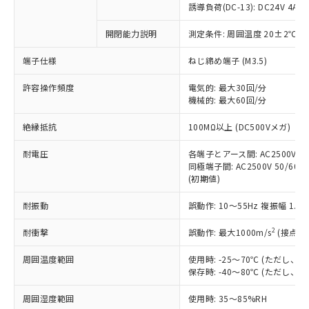
対応済み：EU RoHS指令（10物質）の
誘導負荷(DC-13): DC24V 4A/DC
非含有に対応した製品が提供可能な商品で
す。
開閉能力説明
測定条件: 周囲温度 20±2℃、
対応予定：EU RoHS指令（10物質）の非含
ご利用条件
端子仕様
ねじ締め端子 (M3.5)
有に対応した製品に切り替える予定のある
商品です。
許容操作頻度
電気的: 最大30回/分
対応予定なし：EU RoHS指令（10物質）の
機械的: 最大60回/分
以下の条件をお読みいただき、同意のうえ
非含有に非対応の商品で、対応品を出す予
ご利用ください。
定はありません。
絶縁抵抗
100MΩ以上 (DC500Vメガ)
調査・確認中：EU RoHS指令（10物質）の
本サービスは、当社制御機器事業取扱
※1 中国RoHS○×表
非含有の対応状況を調査中または確認中の
耐電圧
各端子とアース間: AC2500V 50/
商品の当社在庫状況および標準価格
商品です。
同極端子間: AC2500V 50/60Hz
(税抜)を提供させていただくもので
「○」：最大均質材料含有率が中国RoHSの
非該当品：ライセンス料など無形物で、有
(初期値)
す。
基準値以下であることを示します。
害物質有無と関係のない商品です。
当社制御機器事業取扱商品の中には、
「×」：最大均質材料含有率が中国RoHSの
耐振動
誤動作: 10～55Hz 複振幅 1.
仕入先様の事情により、非含有部品として
本サービスの対象外となる商品もある
基準値を超えていることを示します。
いたものが、含有品と判明した場合などや
当社は、これら貴社製品のうち、外国
ことをご了承ください。
2
耐衝撃
誤動作: 最大1000m/s
(接点開
「－」：未確認です。当社販売部門へお問
むを得ず変更することがあります。
為替および外国貿易法に定める商品
在庫状況および標準価格照会結果は、
い合わせください。
（以下｢規制貨物等」という）を輸出
記載している更新日時点での社内デー
周囲温度範囲
使用時: -25～70℃ (ただし
*EU RoHS指令（10物質）：
または国外への提供する場合は、日本
保存時: -40～80℃ (ただし
記
タに基づき作成されるものであり、閲
説明
鉛(Pb) 1000ppm以下、 水銀(Hg) 1000ppm以下、 カド
*中国RoHS10物質の基準値 (GB/T26572)：
国政府の輸出許可(または役務取引許
号
覧された時点での実際の在庫および標
ミウム(Cd) 100ppm以下、
Pb(鉛) :1000ppm、 Hg(水銀) : 1000ppm、 Cd(カドミウ
可)を取得するなどの必要な手続きを
六価クロム(Cr(Ⅵ)) 1000ppm以下、ポリ臭化ビフェニル
周囲湿度範囲
使用時: 35～85%RH
ム) : 100ppm、
準価格とは異なる場合があることをご
類(PBB) 1000ppm以下、ポリ臭化ジフェニルエーテル類