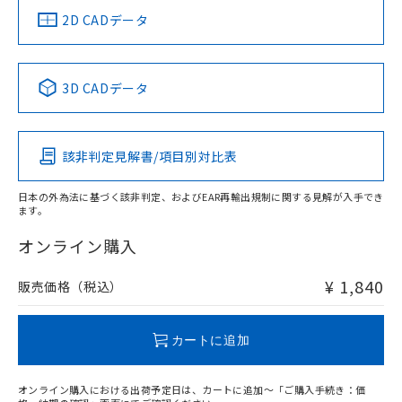
中国 RoHS
注意事項・凡例
2D CADデータ
中国 RoHS表
※1 ※2
3D CADデータ
Pb
Hg
Cd
Cr(VI)
該非判定見解書/項目別対比表
O
O
O
O
日本の外為法に基づく該非判定、およびEAR再輸出規制に関する見解が入手でき
ます。
"対応済み"や非含有の記載がされた商品であっても、流通
在庫等で未対応品が混在する可能性があります。
オンライン購入
非含有品が必要な際は、弊社営業部門もしくは販売店へお
問い合わせください。
¥ 1,840
販売価格（税込）
この製品のRoHS/REACH対応状況ページへ
カートに追加
オンライン購入における出荷予定日は、カートに追加～「ご購入手続き：価