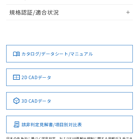
物質の対応では、対応完了までの期間は出
情報更新：2026/7/29
荷製品に未対応品が混在することから備考
規格認証/適合状況
欄に対応日を記載しておりました。
ログイン/会員登録
EU RoHS
注意事項・凡例
既に当社にて対応品への在庫切替を完了
A30NN-MGM-NRA-G002-NNについての規格認証/適合状況に
していることから、特段のことがない限
ついては、「カスタマーサポートセンタ お客様相談室」また
り、2022年1月12日より割愛しておりま
は貴社担当オムロン営業員または販売店にお問い合わせくだ
対応状況
対応予定月
※1
※2
す。
さい。
ダウンロードデータをご利用いただく前に、以下を必ずお読
みください。
カタログ/データシート/マニュアル
対応済み
ソフトウェアの使用条件
お問い合わせ
中国 RoHS
注意事項・凡例
2D CADデータ
中国 RoHS表
※1 ※2
3D CADデータ
Pb
Hg
Cd
Cr(VI)
該非判定見解書/項目別対比表
O
O
O
O
日本の外為法に基づく該非判定、およびEAR再輸出規制に関する見解が入手でき