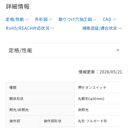
詳細情報
定格/性能
外形図
取りつけ穴加工図
CAD
RoHS/REACH対応状況
規格認証/適合状況
定格/性能
情報更新：2026/05/21
種類
押ボタンスイッチ
胴体形状
丸胴形(φ30mm)
照光/非照光
非照光
操作部
操作部形状
丸形 フルガード形