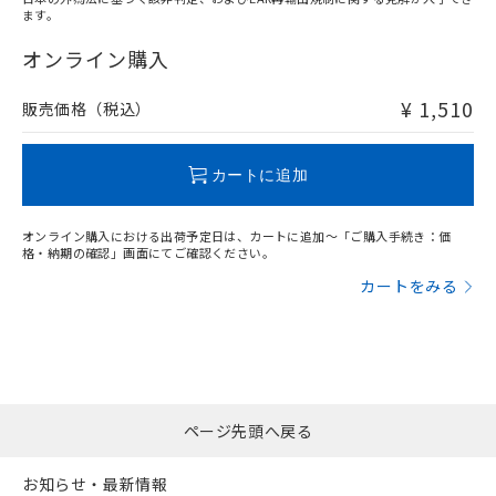
ます。
"対応済み"や非含有の記載がされた商品であっても、流通
在庫等で未対応品が混在する可能性があります。
オンライン購入
非含有品が必要な際は、弊社営業部門もしくは販売店へお
問い合わせください。
¥ 1,510
販売価格（税込）
この製品のRoHS/REACH対応状況ページへ
カートに追加
オンライン購入における出荷予定日は、カートに追加～「ご購入手続き：価
格・納期の確認」画面にてご確認ください。
カートをみる
ページ先頭へ戻る
お知らせ・最新情報