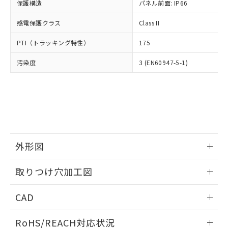
－
在庫なし(最新の在庫状況につ
オムロン制御機器販売店や当社販売拠
保護構造
パネル前面: IP66
フタル酸エステル類の４物質については閾値を超える意
武器並びにこれらの製造装置等に一切
いては、お客様のお取引先、ま
図的な使用がないことを確認しています。
点は「
販売ネットワーク
」をご確認
※2 環境保護使用期限
使用いたしません。
たはお客様担当のオムロン制御
感電保護クラス
Class II
ください。
当社は、貴社製品を第三者に販売する
機器販売店・当社販売員にご確
在庫状況および標準価格結果を当社の
※2 対応予定月
「ｅ」：有害物質（10物質）のすべてが基
場合は、上記1、2および3の内容を当
PTI（トラッキング特性）
175
認ください)
事前の承諾なく第三者に漏洩または開
準値以下であることを示します。
該第三者に通知します。また当社は、
示しないようお願いします。
部品在庫の切り替え状況などにより、予定
「10」：通常の使用状況下において有害物
汚染度
3 (EN60947-5-1)
販売先および販売に係わる関係者が違
マイパーツ機能（部品リスト作成サー
空
受注生産機種、また在庫状況の
月が前後することがあります。
質が外部に漏えいし、環境に深刻な影響を
法に輸出するおそれがある場合は、取
ビス）をご利用いただくには、I-Web
白
情報を公開していない機種
及ぼさない年数を意味します。
り引きをいたしません。
メンバーズにご登録されている必要が
「－」：未確認です。当社販売部門へお問
あります。
い合わせください。
お客様が当ウェブサイト上で当社にご
※3 非含有証明書ダウンロード
登録された部品リストについて、当社
および当社の共同利用者が、当社の製
下記の非含有証明書をダウンロードするこ
品・サービスに関するお客様との取
外形図
とができます。
合意する
キャンセル
引・商談に必要な範囲で利用すること
をご了承ください。
情報更新：2026/05/21
EU RoHS指令（10物質）の非含有証明書
取りつけ穴加工図
※当社の共同利用者とは、
"個人情報
51物質の非含有証明書（当社基準）
の共同利用に関して"
の「1.共同利
情報更新：2026/05/21
※本証明書は発行日時点で非含有を証明す
用者の範囲」に記載されている法人を
CAD
るもので、過去に遡って非含有を証明する
指します。
ものではありません。
ログイン/会員登録いただくと、CADデータをダウンロー
RoHS/REACH対応状況
また、RoHS指令のフタル酸エステル類４
ドすることができます。