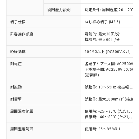
商品です。
対応予定なし：EU RoHS指令（10物質）の
開閉能力説明
測定条件: 周囲温度 20±2℃、
以下の条件をお読みいただき、同意のうえ
非含有に非対応の商品で、対応品を出す予
ご利用ください。
定はありません。
端子仕様
ねじ締め端子 (M3.5)
調査・確認中：EU RoHS指令（10物質）の
本サービスは、当社制御機器事業取扱
※1 中国RoHS○×表
非含有の対応状況を調査中または確認中の
許容操作頻度
電気的: 最大30回/分
商品の当社在庫状況および標準価格
商品です。
機械的: 最大60回/分
(税抜)を提供させていただくもので
「○」：最大均質材料含有率が中国RoHSの
非該当品：ライセンス料など無形物で、有
す。
絶縁抵抗
基準値以下であることを示します。
100MΩ以上 (DC500Vメガ)
害物質有無と関係のない商品です。
当社制御機器事業取扱商品の中には、
「×」：最大均質材料含有率が中国RoHSの
仕入先様の事情により、非含有部品として
本サービスの対象外となる商品もある
耐電圧
各端子とアース間: AC2500V 50/
基準値を超えていることを示します。
いたものが、含有品と判明した場合などや
当社は、これら貴社製品のうち、外国
ことをご了承ください。
同極端子間: AC2500V 50/60Hz
「－」：未確認です。当社販売部門へお問
むを得ず変更することがあります。
為替および外国貿易法に定める商品
(初期値)
在庫状況および標準価格照会結果は、
い合わせください。
（以下｢規制貨物等」という）を輸出
記載している更新日時点での社内デー
*EU RoHS指令（10物質）：
または国外への提供する場合は、日本
耐振動
誤動作: 10～55Hz 複振幅 1.
記
タに基づき作成されるものであり、閲
説明
鉛(Pb) 1000ppm以下、 水銀(Hg) 1000ppm以下、 カド
*中国RoHS10物質の基準値 (GB/T26572)：
国政府の輸出許可(または役務取引許
号
覧された時点での実際の在庫および標
ミウム(Cd) 100ppm以下、
Pb(鉛) :1000ppm、 Hg(水銀) : 1000ppm、 Cd(カドミウ
2
耐衝撃
誤動作: 最大1000m/s
(接点開
可)を取得するなどの必要な手続きを
六価クロム(Cr(Ⅵ)) 1000ppm以下、ポリ臭化ビフェニル
ム) : 100ppm、
準価格とは異なる場合があることをご
類(PBB) 1000ppm以下、ポリ臭化ジフェニルエーテル類
Cr(Ⅵ)(六価クロム) : 1000ppm、 PBBs(ポリ臭化ビフェ
とります。
了承ください。
(PBDE) 1000ppm以下、フタル酸ビス(2-エチルヘキシ
○
一定数以上の在庫あり
ニル類) : 1000ppm、 PBDEs(ポリ臭化ジフェニルエーテ
周囲温度範囲
使用時: -25～70℃ (ただし
当社は規制貨物を破棄する場合は、完
ル) (DEHP)(別名：DOP) 1000ppm以下、フタル酸ブチ
正式な納期状況および標準価格はお客
ル類) : 1000ppm、
保存時: -40～80℃ (ただし
ルベンジル（BBP） 1000ppm以下、フタル酸ジブチル
全に破砕するなど、違法に輸出されな
DBP(フタル酸ジブチル) : 1000ppm、 DIBP(フタル酸ジ
様のお取引先、またはお客様担当のオ
（DBP） 1000ppm以下、フタル酸ジイソブチル
イソブチル) : 1000ppm、 BBP(フタル酸ブチルベンジ
△
一定数には満たないが在庫あり
いよう必要な手段を講じます。
ムロン制御機器販売店・当社販売員に
(DIBP) 1000ppm以下
ル) : 1000ppm、
周囲湿度範囲
使用時: 35～85%RH
当社は貴社製品を、核兵器、ミサイ
但し、RoHS指令で産業用監視および制御機器に対する
DEHP(フタル酸ビス(2-エチルヘキシル)) : 1000ppm
ご相談ください。
適用除外項目は除く。
ル、化学兵器、生物兵器またはその他