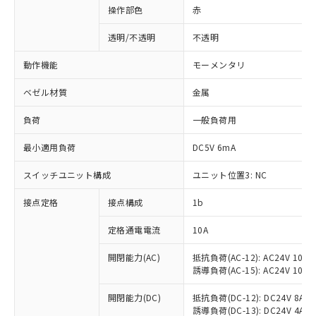
操作部色
赤
透明/不透明
不透明
動作機能
モーメンタリ
ベゼル材質
金属
負荷
一般負荷用
最小適用負荷
DC5V 6mA
スイッチユニット構成
ユニット位置3: NC
接点定格
接点構成
1b
※1 対応状況
定格通電電流
10A
対応済み：EU RoHS指令（10物質）の
非含有に対応した製品が提供可能な商品で
開閉能力(AC)
抵抗負荷(AC-12): AC24V 10A/A
誘導負荷(AC-15): AC24V 10A/AC
す。
対応予定：EU RoHS指令（10物質）の非含
ご利用条件
開閉能力(DC)
抵抗負荷(DC-12): DC24V 8A/DC
有に対応した製品に切り替える予定のある
誘導負荷(DC-13): DC24V 4A/DC