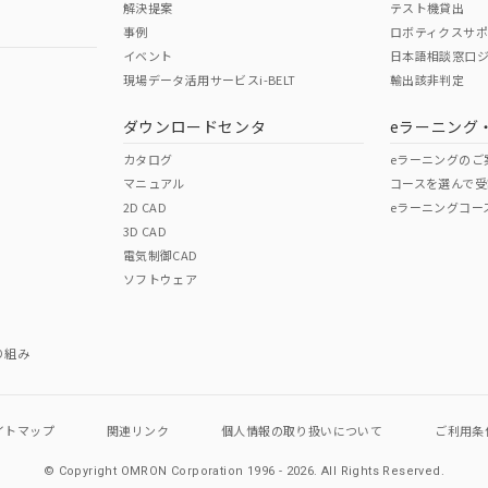
解決提案
テスト機貸出
事例
ロボティクスサ
イベント
日本語相談窓口
現場データ活用サービスi-BELT
輸出該非判定
I)
PBBs
PBDEs
DBP
ダウンロードセンタ
eラーニング
カタログ
eラーニングのご
マニュアル
コースを選んで受
O
O
O
2D CAD
eラーニングコー
3D CAD
電気制御CAD
在庫等で未対応品が混在する可能性があります。
ソフトウェア
問い合わせください。
この製品のRoHS/REACH対応
り組み
イトマップ
関連リンク
個人情報の
取り扱いについて
ご利用条
© Copyright OMRON Corporation 1996 - 2026.
All Rights Reserved.