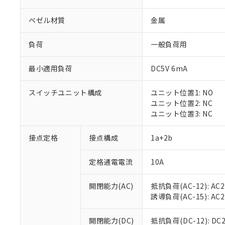
ベゼル材質
金属
負荷
一般負荷用
最小適用負荷
DC5V 6mA
※1 対応状況
スイッチユニット構成
ユニット位置1: NO
対応済み：EU
ユニット位置2: NC
対応予定：EU R
ユニット位置3: NC
対応予定なし：EU
調査・確認中：EU
ご利用条件
接点定格
接点構成
1a+2b
非該当品：ライセ
※1 中国RoHS
仕入先様の事情に
定格通電電流
10A
があります。
以下の条件をお読
「○」：最大均質
「×」：最大均質
本サービスは
当社は、これ
*EU RoHS指令（10物
開閉能力(AC)
抵抗負荷(AC-12): AC24
「－」：未確認で
鉛(Pb) 1000ppm以下、
くものです。
う）を輸出ま
誘導負荷(AC-15): AC24V
記
説明
六価クロム(Cr(Ⅵ)) 1
当社制御機器
などの必要な
フタル酸ビス(2-エチルヘ
号
*中国RoHS10物質の基準値 
ル（DBP） 1000ppm
在庫状況およ
当社は規制貨
Pb(鉛) :1000ppm、 Hg
開閉能力(DC)
抵抗負荷(DC-12): DC24
但し、RoHS指令で産