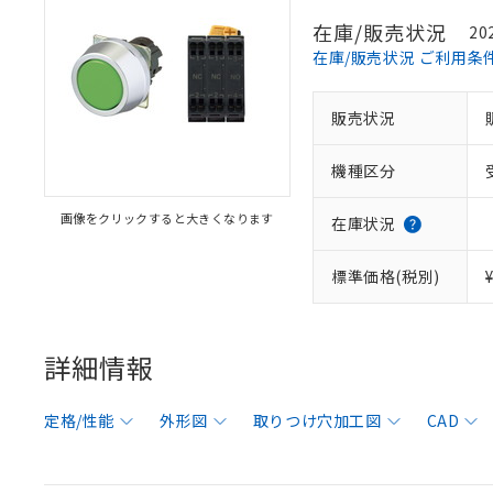
在庫/販売状況
20
在庫/販売状況 ご利用条
販売状況
機種区分
画像をクリックすると大きくなります
在庫状況
標準価格(税別)
詳細情報
定格/性能
外形図
取りつけ穴加工図
CAD