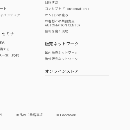
目指す姿
ポート
コンセプト「i-Automation!」
ジャパンデスク
オムロンの強み
お客様との共創拠点
AUTOMATION CENTER
DIBP
BBP
DEHP
環境保護
技術を磨く現場
・セミナ
使用期限
案内
販売ネットワーク
講する
O
O
O
e
国内販売ネットワーク
ス一覧（PDF）
海外販売ネットワーク
オンラインストア
状況ページへ
件
商品のご承諾事項
Facebook