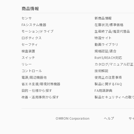
商品情報
中国 RoHS表
※1 ※2
センサ
新商品情報
FAシステム機器
在庫状況/標準価格
Pb
Hg
Cd
Cr(V
モーション/ドライブ
生産終了品/推奨代替品
ロボティクス
特設サイト
セーフティ
動画ライブラリ
検査装置
規格認証/適合
O
O
O
O
スイッチ
RoHS/REACH対応
リレー
カタログ/マニュアル訂正
コントロール
技術解説
"対応済み"や非含有の記載がされた商品であっても、流通
電源/周辺機器他
使用上の注意事項
非含有品が必要な際は、弊社営業部門もしくは販売店へお
省エネ支援/環境対策機器
製品に関するFAQ
目的・仕様から探す
FA用語辞典
改善・活用事例から探す
製品セキュリティへの取
OMRON Corporation
ヘルプ
サ