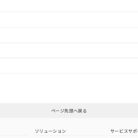
情報更新：2
情報更新：2
ードすることができます。
情報更新：
ログイン/会員登録
適合状況については、「カスタマーサポートセンタ お客様相談室」または貴
みください。
非含有証明書
※3
ページ先頭へ戻る
ダウンロードはこちら
ソリューション
サービスサポ