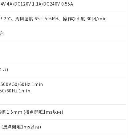
覧された時点での実際の在庫および標準価格とは異なる場合がある
1000ppm、 PBBs(ポリ臭化ビフェニル類) : 1000ppm、 PBDEs(ポリ臭化ジフェニルエーテル類
物質については閾値を超える意図的な使用がないことを確認しています。
V 4A/DC120V 1.1A/DC240V 0.55A
上の在庫あり
 1000ppm、 DIBP(フタル酸ジイソブチル) : 1000ppm、 BBP(フタル酸ブチルベンジル) :
品を、核兵器、ミサイル、化学兵器、生物兵器またはその他武器並
チルヘキシル)) : 1000ppm
況および標準価格はお客様のお取引先、またはお客様担当のオムロ
用いたしません。
0±2℃、周囲湿度 65±5%RH、操作ひん度 30回/min
ご相談ください。
は満たないが在庫あり
製品を第三者に販売する場合は、上記1、2および3の内容を当該第
機器販売店や当社販売拠点は「
販売ネットワーク
」をご確認くだ
販売先および販売に係わる関係者が違法に輸出するおそれがある場
用期限
び標準価格結果を当社の事前の承諾なく第三者に漏洩または開示し
え状況などにより、予定月が前後することがあります。
子台
(最新の在庫状況については、お客様のお取引先、またはお客様担当
（10物質）のすべてが基準値以下であることを示します。
店・当社販売員にご確認ください)
能（部品リスト作成サービス）をご利用いただくには、I-Webメン
使用状況下において有害物質が外部に漏えいし、環境に深刻な影響を
あります。
機種、また在庫状況の情報を公開していない機種
ェブサイト上で当社にご登録された部品リストについて、当社およ
書ダウンロード
す。当社販売部門へお問い合わせください。
品・サービスに関するお客様との取引・商談に必要な範囲で利用す
合意する
キャンセル
メガ)
書をダウンロードすることができます。
利用者とは、
"個人情報の共同利用に関して"
の「1.共同利用者の
0V 50/60Hz 1min
します。
10物質）の非含有証明書
0/60Hz 1min
明書（当社基準）
日時点で非含有を証明するもので、過去に遡って非含有を証明するも
令のフタル酸エステル類４物質の対応では、対応完了までの期間は出
備考欄に対応日を記載しておりました。
振幅 1.5mm (接点開離1ms以内)
品への在庫切替を完了していることから、特段のことがない限り、20
す。
2
(接点開離1ms以内)