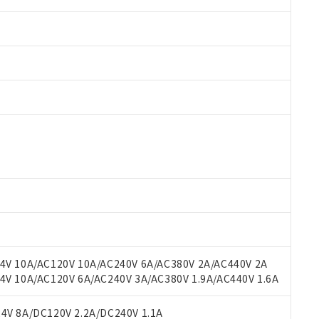
 RoHS指令（10物質）の非含有に対応した製品が提供可能な商品です
oHS指令（10物質）の非含有に対応した製品に切り替える予定のある
 RoHS指令（10物質）の非含有に非対応の商品で、対応品を出す予
 RoHS指令（10物質）の非含有の対応状況を調査中または確認中の
ンス料など無形物で、有害物質有無と関係のない商品です。
○×表
より、非含有部品としていたものが、含有品と判明した場合などやむ
みいただき、同意のうえご利用ください。
材料含有率が中国RoHSの基準値以下であることを示します。
材料含有率が中国RoHSの基準値を超えていることを示します。
、当社制御機器事業取扱商品の当社在庫状況および標準価格(税抜)
ら貴社製品のうち、外国為替および外国貿易法に定める商品（以下｢
質）：
V 10A/AC120V 10A/AC240V 6A/AC380V 2A/AC440V 2A
す。当社販売部門へお問い合わせください。
 水銀(Hg) 1000ppm以下、 カドミウム(Cd) 100ppm以下、
たは国外への提供する場合は、日本国政府の輸出許可(または役務取
 10A/AC120V 6A/AC240V 3A/AC380V 1.9A/AC440V 1.6A
000ppm以下、ポリ臭化ビフェニル類(PBB) 1000ppm以下、ポリ臭化ジフェニルエーテル類(P
事業取扱商品の中には、本サービスの対象外となる商品もあること
手続きをとります。
キシル) (DEHP)(別名：DOP) 1000ppm以下、フタル酸ブチルベンジル（BBP） 100
(GB/T26572)：
以下、フタル酸ジイソブチル (DIBP) 1000ppm以下
び標準価格照会結果は、記載している更新日時点での社内データに
物を破棄する場合は、完全に破砕するなど、違法に輸出されないよ
(水銀) : 1000ppm、 Cd(カドミウム) : 100ppm、
V 8A/DC120V 2.2A/DC240V 1.1A
業用監視および制御機器に対する適用除外項目は除く。