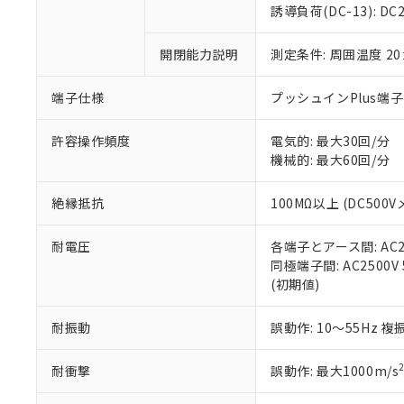
のであり、閲
ます。
Cr(Ⅵ)(六価クロム) : 
フタル酸エステル類の４
誘導負荷(DC-13): DC24
○
一定数以
DBP(フタル酸ジブチル) :
い。
当社は貴社製
DEHP(フタル酸ビス(2-エ
正式な納期状
置等に一切使
開閉能力説明
測定条件: 周囲温度 2
当社販売員に
※2 対応予定月
△
一定数に
当社は、貴社
オムロン制御
また当社は、
※2 環境保護使
在庫状況およ
部品在庫の切り替
たしません。
端子仕様
プッシュインPlus端
－
在庫なし
す。
「ｅ」：有害物質
機器販売
マイパーツ機
「10」：通常の
許容操作頻度
電気的: 最大30回/分
ている必要が
味します。
機械的: 最大60回/分
空
受注生産
お客様が当ウ
※3 非含有証明
「－」：未確認で
白
が、当社の製
絶縁抵抗
100MΩ以上 (DC500V
さい。
下記の非含有証明
※当社の共同
耐電圧
各端子とアース間: AC250
いる法人を指
EU RoHS指令（
同極端子間: AC2500V 5
51物質の非含有証
(初期値)
※本証明書は発行
また、RoHS指
混在することから
耐振動
誤動作: 10～55Hz 複
既に当社にて対応
り割愛しておりま
耐衝撃
誤動作: 最大1000m/s