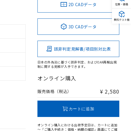
2D CADデータ
在庫・価格
無料テスト機
3D CADデータ
該非判定見解書/項目別対比表
日本の外為法に基づく該非判定、およびEAR再輸出規
制に関する見解が入手できます。
オンライン購入
¥ 2,580
販売価格（税込）
カートに追加
オンライン購入における出荷予定日は、カートに追加
～「ご購入手続き：価格・納期の確認」画面にてご確