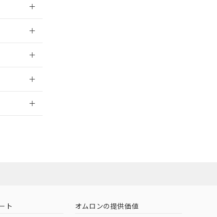
026/05/21
026/05/21
2026/7/29
社担当オムロン
お問い合わせ
ート
オムロンの提供価値