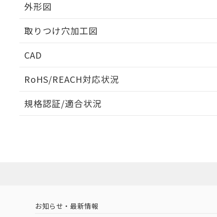
外形図
取りつけ穴加工図
CAD
ログイン/会員登録いただくと、CADデータをダウンロ
RoHS/REACH対応状況
規格認証/適合状況
EU RoHS
注意事項・凡例
A30NN-MGM-NGA-P122-NNについての規格認証/
営業員または販売店にお問い合わせください。
ダウンロードデータをご利用いただく前に、以下を必ずお読
対応状況
対応予定月
※1
※2
ソフトウェアの使用条件
対応済み
お知らせ・最新情報
中国 RoHS
注意事項・凡例