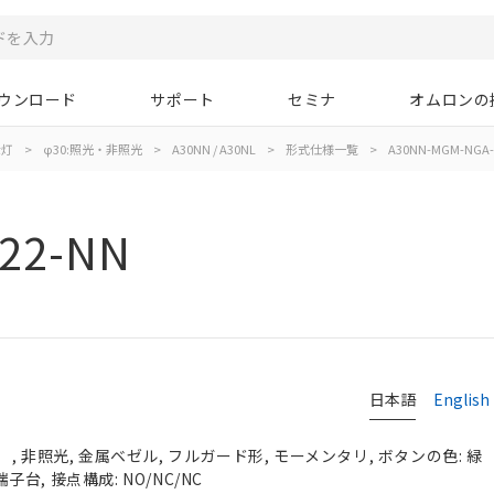
ウンロード
サポート
セミナ
オムロンの
示灯
>
φ30:照光・非照光
>
A30NN / A30NL
>
形式仕様一覧
>
A30NN-MGM-NGA-
22-NN
日本語
English
, 非照光, 金属ベゼル, フルガード形, モーメンタリ, ボタンの色: 緑
端子台, 接点構成: NO/NC/NC