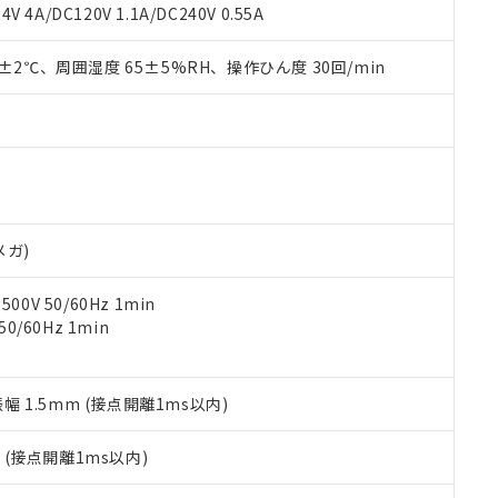
覧された時点での実際の在庫および標準価格とは異なる場合がある
1000ppm、 PBBs(ポリ臭化ビフェニル類) : 1000ppm、 PBDEs(ポリ臭化ジフェニルエーテル類
物質については閾値を超える意図的な使用がないことを確認しています。
V 4A/DC120V 1.1A/DC240V 0.55A
上の在庫あり
 1000ppm、 DIBP(フタル酸ジイソブチル) : 1000ppm、 BBP(フタル酸ブチルベンジル) :
品を、核兵器、ミサイル、化学兵器、生物兵器またはその他武器並
チルヘキシル)) : 1000ppm
況および標準価格はお客様のお取引先、またはお客様担当のオムロ
用いたしません。
0±2℃、周囲湿度 65±5%RH、操作ひん度 30回/min
ご相談ください。
は満たないが在庫あり
製品を第三者に販売する場合は、上記1、2および3の内容を当該第
機器販売店や当社販売拠点は「
販売ネットワーク
」をご確認くだ
販売先および販売に係わる関係者が違法に輸出するおそれがある場
用期限
び標準価格結果を当社の事前の承諾なく第三者に漏洩または開示し
え状況などにより、予定月が前後することがあります。
(最新の在庫状況については、お客様のお取引先、またはお客様担当
（10物質）のすべてが基準値以下であることを示します。
店・当社販売員にご確認ください)
能（部品リスト作成サービス）をご利用いただくには、I-Webメン
使用状況下において有害物質が外部に漏えいし、環境に深刻な影響を
あります。
機種、また在庫状況の情報を公開していない機種
ェブサイト上で当社にご登録された部品リストについて、当社およ
書ダウンロード
す。当社販売部門へお問い合わせください。
品・サービスに関するお客様との取引・商談に必要な範囲で利用す
合意する
キャンセル
メガ)
書をダウンロードすることができます。
利用者とは、
"個人情報の共同利用に関して"
の「1.共同利用者の
0V 50/60Hz 1min
します。
10物質）の非含有証明書
0/60Hz 1min
明書（当社基準）
日時点で非含有を証明するもので、過去に遡って非含有を証明するも
令のフタル酸エステル類４物質の対応では、対応完了までの期間は出
備考欄に対応日を記載しておりました。
振幅 1.5mm (接点開離1ms以内)
品への在庫切替を完了していることから、特段のことがない限り、20
す。
2
(接点開離1ms以内)