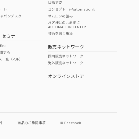
目指す姿
ポート
コンセプト「i-Automation!」
ジャパンデスク
オムロンの強み
お客様との共創拠点
AUTOMATION CENTER
DIBP
BBP
DEHP
環境保護
技術を磨く現場
・セミナ
使用期限
案内
販売ネットワーク
講する
O
O
O
e
国内販売ネットワーク
ス一覧（PDF）
海外販売ネットワーク
オンラインストア
状況ページへ
件
商品のご承諾事項
Facebook