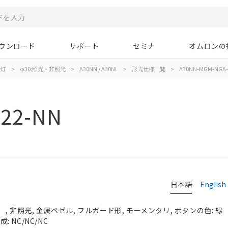
ウンロード
サポート
セミナ
オムロンの
示灯
>
φ30:照光・非照光
>
A30NN / A30NL
>
形式仕様一覧
>
A30NN-MGM-NGA-
22-NN
日本語
English
, 非照光, 金属ベゼル, フルガード形, モーメンタリ, ボタンの色: 緑
: NC/NC/NC