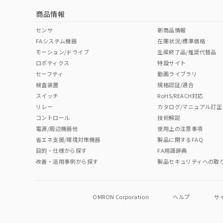
商品情報
中国 RoHS表
※1 ※2
センサ
新商品情報
FAシステム機器
在庫状況/標準価格
Pb
Hg
Cd
Cr(V
モーション/ドライブ
生産終了品/推奨代替品
ロボティクス
特設サイト
セーフティ
動画ライブラリ
検査装置
規格認証/適合
O
O
O
O
スイッチ
RoHS/REACH対応
リレー
カタログ/マニュアル訂正
コントロール
技術解説
"対応済み"や非含有の記載がされた商品であっても、流通
電源/周辺機器他
使用上の注意事項
非含有品が必要な際は、弊社営業部門もしくは販売店へお
省エネ支援/環境対策機器
製品に関するFAQ
目的・仕様から探す
FA用語辞典
改善・活用事例から探す
製品セキュリティへの取
OMRON Corporation
ヘルプ
サ