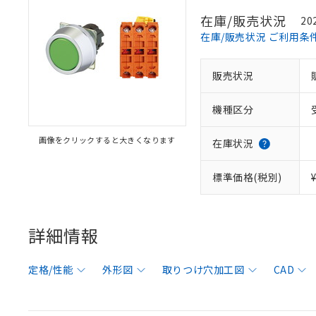
在庫/販売状況
20
在庫/販売状況 ご利用条
販売状況
機種区分
画像をクリックすると大きくなります
在庫状況
標準価格(税別)
詳細情報
定格/性能
外形図
取りつけ穴加工図
CAD