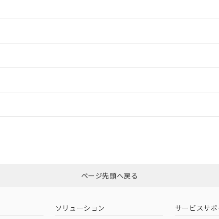
情報更新：2
情報更新：2
ードすることができます。
情報更新：
ログイン/会員登録
適合状況については、「カスタマーサポートセンタ お客様相談室」または貴
みください。
非含有証明書
※3
ページ先頭へ戻る
ダウンロードはこちら
ソリューション
サービスサポ