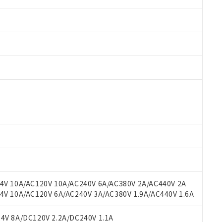
 RoHS指令（10物質）の非含有に対応した製品が提供可能な商品です
oHS指令（10物質）の非含有に対応した製品に切り替える予定のある
 RoHS指令（10物質）の非含有に非対応の商品で、対応品を出す予
 RoHS指令（10物質）の非含有の対応状況を調査中または確認中の
ンス料など無形物で、有害物質有無と関係のない商品です。
○×表
より、非含有部品としていたものが、含有品と判明した場合などやむ
みいただき、同意のうえご利用ください。
材料含有率が中国RoHSの基準値以下であることを示します。
材料含有率が中国RoHSの基準値を超えていることを示します。
、当社制御機器事業取扱商品の当社在庫状況および標準価格(税抜)
ら貴社製品のうち、外国為替および外国貿易法に定める商品（以下｢
質）：
V 10A/AC120V 10A/AC240V 6A/AC380V 2A/AC440V 2A
す。当社販売部門へお問い合わせください。
 水銀(Hg) 1000ppm以下、 カドミウム(Cd) 100ppm以下、
たは国外への提供する場合は、日本国政府の輸出許可(または役務取
 10A/AC120V 6A/AC240V 3A/AC380V 1.9A/AC440V 1.6A
000ppm以下、ポリ臭化ビフェニル類(PBB) 1000ppm以下、ポリ臭化ジフェニルエーテル類(P
事業取扱商品の中には、本サービスの対象外となる商品もあること
手続きをとります。
キシル) (DEHP)(別名：DOP) 1000ppm以下、フタル酸ブチルベンジル（BBP） 100
(GB/T26572)：
以下、フタル酸ジイソブチル (DIBP) 1000ppm以下
び標準価格照会結果は、記載している更新日時点での社内データに
物を破棄する場合は、完全に破砕するなど、違法に輸出されないよ
(水銀) : 1000ppm、 Cd(カドミウム) : 100ppm、
V 8A/DC120V 2.2A/DC240V 1.1A
業用監視および制御機器に対する適用除外項目は除く。