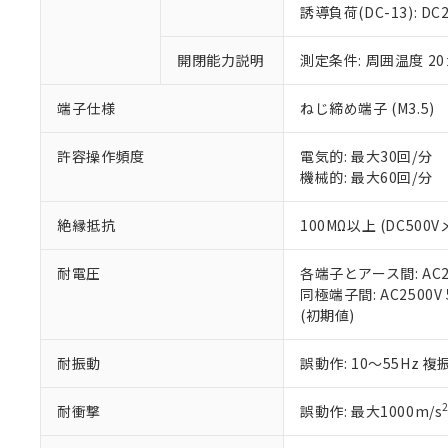
のであり、閲
ます。
Cr(Ⅵ)(六価クロム) : 
フタル酸エステル類の４
誘導負荷(DC-13): DC24
○
一定数以
DBP(フタル酸ジブチル) :
い。
当社は貴社製
DEHP(フタル酸ビス(2-エ
正式な納期状
置等に一切使
開閉能力説明
測定条件: 周囲温度 2
当社販売員に
※2 対応予定月
△
一定数に
当社は、貴社
オムロン制御
また当社は、
※2 環境保護使
在庫状況およ
部品在庫の切り替
たしません。
端子仕様
ねじ締め端子 (M3.5)
－
在庫なし
す。
「ｅ」：有害物質
機器販売
マイパーツ機
「10」：通常の
許容操作頻度
電気的: 最大30回/分
ている必要が
味します。
機械的: 最大60回/分
空
受注生産
お客様が当ウ
※3 非含有証明
「－」：未確認で
白
が、当社の製
絶縁抵抗
100MΩ以上 (DC500V
さい。
下記の非含有証明
※当社の共同
耐電圧
各端子とアース間: AC250
いる法人を指
EU RoHS指令（
同極端子間: AC2500V 5
51物質の非含有証
(初期値)
※本証明書は発行
また、RoHS指
混在することから
耐振動
誤動作: 10～55Hz 複
既に当社にて対応
り割愛しておりま
耐衝撃
誤動作: 最大1000m/s