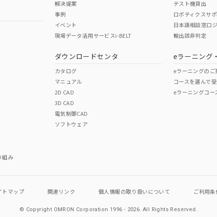
解決提案
テスト機貸出
事例
ロボティクスサ
イベント
日本語相談窓口
現場データ活用サービスi-BELT
輸出該非判定
I)
PBBs
PBDEs
DBP
ダウンロードセンタ
eラーニング
カタログ
eラーニングのご
マニュアル
コースを選んで受
O
O
O
2D CAD
eラーニングコー
3D CAD
電気制御CAD
在庫等で未対応品が混在する可能性があります。
ソフトウェア
問い合わせください。
この製品のRoHS/REACH対応
り組み
イトマップ
関連リンク
個人情報の
取り扱いについて
ご利用条
© Copyright OMRON Corporation 1996 - 2026.
All Rights Reserved.