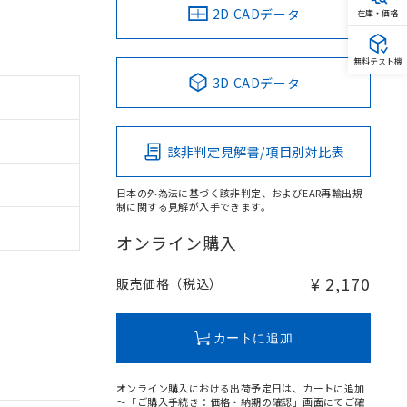
2D CADデータ
在庫・価格
無料テスト機
3D CADデータ
該非判定見解書/項目別対比表
日本の外為法に基づく該非判定、およびEAR再輸出規
制に関する見解が入手できます。
オンライン購入
¥ 2,170
販売価格（税込）
カートに追加
オンライン購入における出荷予定日は、カートに追加
～「ご購入手続き：価格・納期の確認」画面にてご確