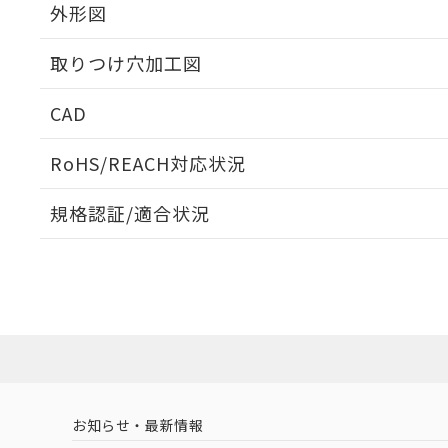
外形図
取りつけ穴加工図
CAD
ログイン/会員登録いただくと、CADデータをダウンロ
RoHS/REACH対応状況
規格認証/適合状況
EU RoHS
注意事項・凡例
A30NN-MGM-NGA-G222-NNについての規格認証/
営業員または販売店にお問い合わせください。
ダウンロードデータをご利用いただく前に、以下を必ずお読
対応状況
対応予定月
※1
※2
ソフトウェアの使用条件
対応済み
お知らせ・最新情報
中国 RoHS
注意事項・凡例