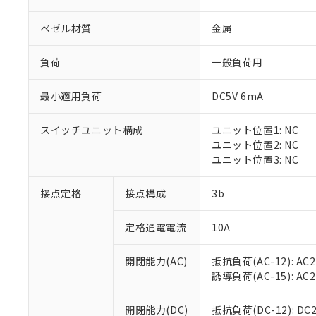
ベゼル材質
金属
負荷
一般負荷用
最小適用負荷
DC5V 6mA
※1 対応状況
スイッチユニット構成
ユニット位置1: NC
対応済み：EU
ユニット位置2: NC
対応予定：EU R
ユニット位置3: NC
対応予定なし：EU
調査・確認中：EU
ご利用条件
接点定格
接点構成
3b
非該当品：ライセ
※1 中国RoHS
仕入先様の事情に
定格通電電流
10A
があります。
以下の条件をお読
「○」：最大均質
「×」：最大均質
本サービスは
当社は、これ
*EU RoHS指令（10物
開閉能力(AC)
抵抗負荷(AC-12): AC24
「－」：未確認で
鉛(Pb) 1000ppm以下、
くものです。
う）を輸出ま
誘導負荷(AC-15): AC24V
記
説明
六価クロム(Cr(Ⅵ)) 1
当社制御機器
などの必要な
フタル酸ビス(2-エチルヘ
号
*中国RoHS10物質の基準値 
ル（DBP） 1000ppm
在庫状況およ
当社は規制貨
Pb(鉛) :1000ppm、 Hg
開閉能力(DC)
抵抗負荷(DC-12): DC24
但し、RoHS指令で産