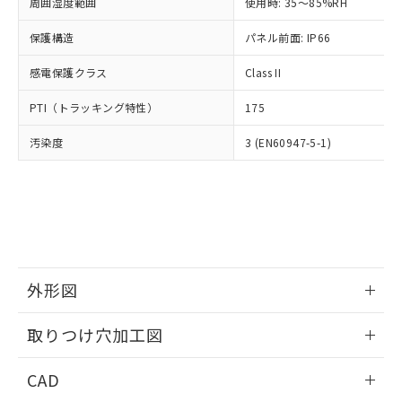
ご相談ください。
周囲湿度範囲
使用時: 35～85%RH
適用除外項目は除く。
ル、化学兵器、生物兵器またはその他
－
在庫なし(最新の在庫状況につ
オムロン制御機器販売店や当社販売拠
フタル酸エステル類の４物質については閾値を超える意
武器並びにこれらの製造装置等に一切
いては、お客様のお取引先、ま
図的な使用がないことを確認しています。
保護構造
パネル前面: IP66
点は「
販売ネットワーク
」をご確認
※2 環境保護使用期限
使用いたしません。
たはお客様担当のオムロン制御
ください。
当社は、貴社製品を第三者に販売する
感電保護クラス
Class II
機器販売店・当社販売員にご確
在庫状況および標準価格結果を当社の
※2 対応予定月
「ｅ」：有害物質（10物質）のすべてが基
場合は、上記1、2および3の内容を当
認ください)
事前の承諾なく第三者に漏洩または開
準値以下であることを示します。
PTI（トラッキング特性）
175
該第三者に通知します。また当社は、
示しないようお願いします。
部品在庫の切り替え状況などにより、予定
「10」：通常の使用状況下において有害物
販売先および販売に係わる関係者が違
マイパーツ機能（部品リスト作成サー
空
受注生産機種、また在庫状況の
汚染度
3 (EN60947-5-1)
月が前後することがあります。
質が外部に漏えいし、環境に深刻な影響を
法に輸出するおそれがある場合は、取
ビス）をご利用いただくには、I-Web
白
情報を公開していない機種
及ぼさない年数を意味します。
り引きをいたしません。
メンバーズにご登録されている必要が
「－」：未確認です。当社販売部門へお問
あります。
い合わせください。
お客様が当ウェブサイト上で当社にご
※3 非含有証明書ダウンロード
登録された部品リストについて、当社
および当社の共同利用者が、当社の製
下記の非含有証明書をダウンロードするこ
品・サービスに関するお客様との取
とができます。
合意する
キャンセル
引・商談に必要な範囲で利用すること
外形図
をご了承ください。
EU RoHS指令（10物質）の非含有証明書
※当社の共同利用者とは、
情報更新：2026/05/21
"個人情報
取りつけ穴加工図
51物質の非含有証明書（当社基準）
の共同利用に関して"
の「1.共同利
※本証明書は発行日時点で非含有を証明す
用者の範囲」に記載されている法人を
情報更新：2026/05/21
るもので、過去に遡って非含有を証明する
CAD
指します。
ものではありません。