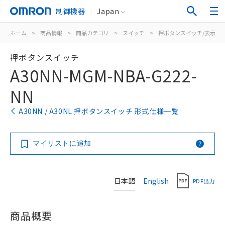
制御機器
Japan
ホーム
>
商品情報
>
商品カテゴリ
>
スイッチ
>
押ボタンスイッチ/表示灯
押ボタンスイッチ
A30NN-MGM-NBA-G222-
NN
A30NN / A30NL 押ボタンスイッチ 形式仕様一覧
マイリストに追加
日本語
English
PDF出力
商品概要