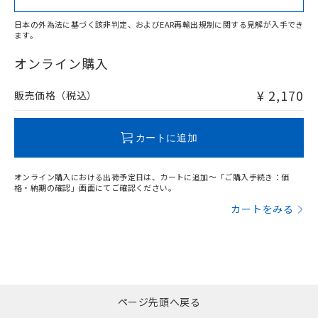
日本の外為法に基づく該非判定、およびEAR再輸出規制に関する見解が入手でき
ます。
"対応済み"や非含有の記載がされた商品であっても、流通
在庫等で未対応品が混在する可能性があります。
オンライン購入
非含有品が必要な際は、弊社営業部門もしくは販売店へお
問い合わせください。
¥ 2,170
販売価格（税込）
この製品のRoHS/REACH対応状況ページへ
カートに追加
オンライン購入における出荷予定日は、カートに追加～「ご購入手続き：価
格・納期の確認」画面にてご確認ください。
カートをみる
ページ先頭へ戻る