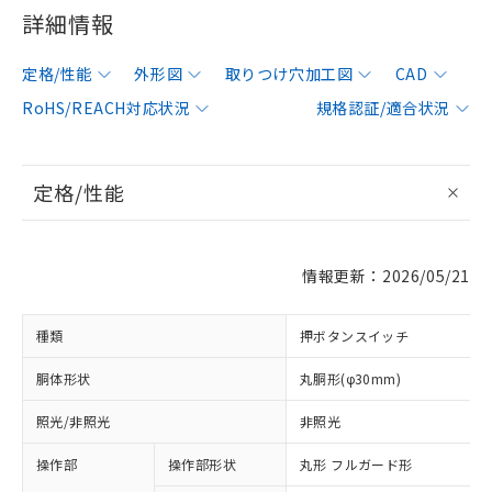
詳細情報
定格/性能
外形図
取りつけ穴加工図
CAD
RoHS/REACH対応状況
規格認証/適合状況
定格/性能
情報更新：2026/05/21
種類
押ボタンスイッチ
胴体形状
丸胴形(φ30mm)
照光/非照光
非照光
操作部
操作部形状
丸形 フルガード形