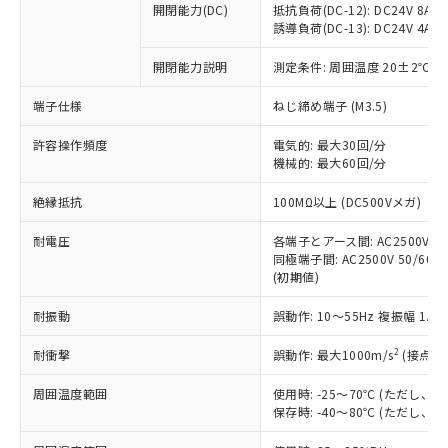
開閉能力(DC)
抵抗負荷(DC-12): DC24V 8A/DC
商品です。
誘導負荷(DC-13): DC24V 4A/DC
対応予定なし：EU RoHS指令（10物質）の
以下の条件をお読みいただき、同意のうえ
非含有に非対応の商品で、対応品を出す予
開閉能力説明
測定条件: 周囲温度 20±2℃、
ご利用ください。
定はありません。
調査・確認中：EU RoHS指令（10物質）の
端子仕様
ねじ締め端子 (M3.5)
本サービスは、当社制御機器事業取扱
※1 中国RoHS○×表
非含有の対応状況を調査中または確認中の
商品の当社在庫状況および標準価格
許容操作頻度
商品です。
電気的: 最大30回/分
(税抜)を提供させていただくもので
「○」：最大均質材料含有率が中国RoHSの
機械的: 最大60回/分
非該当品：ライセンス料など無形物で、有
す。
基準値以下であることを示します。
害物質有無と関係のない商品です。
当社制御機器事業取扱商品の中には、
絶縁抵抗
100MΩ以上 (DC500Vメガ)
「×」：最大均質材料含有率が中国RoHSの
仕入先様の事情により、非含有部品として
本サービスの対象外となる商品もある
基準値を超えていることを示します。
いたものが、含有品と判明した場合などや
当社は、これら貴社製品のうち、外国
ことをご了承ください。
耐電圧
各端子とアース間: AC2500V 50/
「－」：未確認です。当社販売部門へお問
むを得ず変更することがあります。
為替および外国貿易法に定める商品
同極端子間: AC2500V 50/60Hz
在庫状況および標準価格照会結果は、
い合わせください。
（以下｢規制貨物等」という）を輸出
(初期値)
記載している更新日時点での社内デー
*EU RoHS指令（10物質）：
または国外への提供する場合は、日本
記
タに基づき作成されるものであり、閲
説明
鉛(Pb) 1000ppm以下、 水銀(Hg) 1000ppm以下、 カド
*中国RoHS10物質の基準値 (GB/T26572)：
耐振動
誤動作: 10～55Hz 複振幅 1.
国政府の輸出許可(または役務取引許
号
覧された時点での実際の在庫および標
ミウム(Cd) 100ppm以下、
Pb(鉛) :1000ppm、 Hg(水銀) : 1000ppm、 Cd(カドミウ
可)を取得するなどの必要な手続きを
六価クロム(Cr(Ⅵ)) 1000ppm以下、ポリ臭化ビフェニル
ム) : 100ppm、
準価格とは異なる場合があることをご
類(PBB) 1000ppm以下、ポリ臭化ジフェニルエーテル類
2
耐衝撃
誤動作: 最大1000m/s
(接点開
Cr(Ⅵ)(六価クロム) : 1000ppm、 PBBs(ポリ臭化ビフェ
とります。
了承ください。
(PBDE) 1000ppm以下、フタル酸ビス(2-エチルヘキシ
○
一定数以上の在庫あり
ニル類) : 1000ppm、 PBDEs(ポリ臭化ジフェニルエーテ
当社は規制貨物を破棄する場合は、完
ル) (DEHP)(別名：DOP) 1000ppm以下、フタル酸ブチ
正式な納期状況および標準価格はお客
ル類) : 1000ppm、
周囲温度範囲
使用時: -25～70℃ (ただし
ルベンジル（BBP） 1000ppm以下、フタル酸ジブチル
全に破砕するなど、違法に輸出されな
DBP(フタル酸ジブチル) : 1000ppm、 DIBP(フタル酸ジ
様のお取引先、またはお客様担当のオ
保存時: -40～80℃ (ただし
（DBP） 1000ppm以下、フタル酸ジイソブチル
イソブチル) : 1000ppm、 BBP(フタル酸ブチルベンジ
△
一定数には満たないが在庫あり
いよう必要な手段を講じます。
ムロン制御機器販売店・当社販売員に
(DIBP) 1000ppm以下
ル) : 1000ppm、
当社は貴社製品を、核兵器、ミサイ
但し、RoHS指令で産業用監視および制御機器に対する
DEHP(フタル酸ビス(2-エチルヘキシル)) : 1000ppm