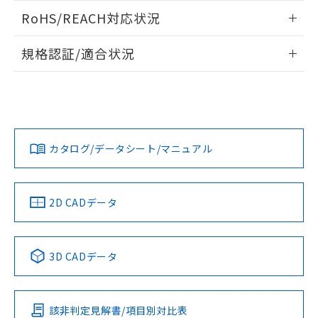
また、RoHS指令のフタル酸エステル類４
ログイン/会員登録いただくと、CADデータをダウンロー
RoHS/REACH対応状況
物質の対応では、対応完了までの期間は出
ドすることができます。
荷製品に未対応品が混在することから備考
情報更新：2026/7/29
欄に対応日を記載しておりました。
規格認証/適合状況
既に当社にて対応品への在庫切替を完了
ログイン/会員登録
EU RoHS
注意事項・凡例
A30NN-MGM-NBA-G222-NNについての規格認証/適合状況に
していることから、特段のことがない限
ついては、「カスタマーサポートセンタ お客様相談室」また
り、2022年1月12日より割愛しておりま
は貴社担当オムロン営業員または販売店にお問い合わせくだ
す。
対応状況
対応予定月
※1
※2
さい。
ダウンロードデータをご利用いただく前に、以下を必ずお読
みください。
カタログ/データシート/マニュアル
対応済み
ソフトウェアの使用条件
お問い合わせ
中国 RoHS
注意事項・凡例
2D CADデータ
中国 RoHS表
※1 ※2
3D CADデータ
Pb
Hg
Cd
Cr(VI)
該非判定見解書/項目別対比表
O
O
O
O