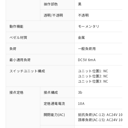
操作部色
黒
透明/不透明
不透明
動作機能
モーメンタリ
ベゼル材質
金属
負荷
一般負荷用
最小適用負荷
DC5V 6mA
スイッチユニット構成
ユニット位置1: NC
ユニット位置2: NC
ユニット位置3: NC
※1 対応状況
接点定格
接点構成
3b
対応済み：EU RoHS指令（10物質）の
定格通電電流
10A
非含有に対応した製品が提供可能な商品で
開閉能力(AC)
抵抗負荷(AC-12): AC24V 10A/A
す。
誘導負荷(AC-15): AC24V 10A/AC
対応予定：EU RoHS指令（10物質）の非含
ご利用条件
有に対応した製品に切り替える予定のある