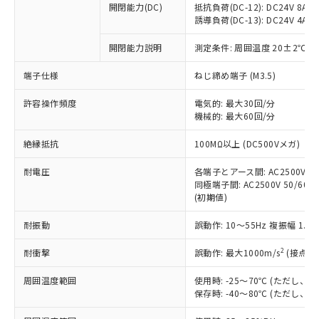
開閉能力(DC)
抵抗負荷(DC-12): DC24V 8A/DC
商品です。
誘導負荷(DC-13): DC24V 4A/DC
対応予定なし：EU RoHS指令（10物質）の
以下の条件をお読みいただき、同意のうえ
非含有に非対応の商品で、対応品を出す予
開閉能力説明
測定条件: 周囲温度 20±2℃、
ご利用ください。
定はありません。
調査・確認中：EU RoHS指令（10物質）の
端子仕様
ねじ締め端子 (M3.5)
本サービスは、当社制御機器事業取扱
※1 中国RoHS○×表
非含有の対応状況を調査中または確認中の
商品の当社在庫状況および標準価格
許容操作頻度
商品です。
電気的: 最大30回/分
(税抜)を提供させていただくもので
「○」：最大均質材料含有率が中国RoHSの
機械的: 最大60回/分
非該当品：ライセンス料など無形物で、有
す。
基準値以下であることを示します。
害物質有無と関係のない商品です。
当社制御機器事業取扱商品の中には、
絶縁抵抗
100MΩ以上 (DC500Vメガ)
「×」：最大均質材料含有率が中国RoHSの
仕入先様の事情により、非含有部品として
本サービスの対象外となる商品もある
基準値を超えていることを示します。
いたものが、含有品と判明した場合などや
当社は、これら貴社製品のうち、外国
ことをご了承ください。
耐電圧
各端子とアース間: AC2500V 50/
「－」：未確認です。当社販売部門へお問
むを得ず変更することがあります。
為替および外国貿易法に定める商品
同極端子間: AC2500V 50/60Hz
在庫状況および標準価格照会結果は、
い合わせください。
（以下｢規制貨物等」という）を輸出
(初期値)
記載している更新日時点での社内デー
*EU RoHS指令（10物質）：
または国外への提供する場合は、日本
記
タに基づき作成されるものであり、閲
説明
鉛(Pb) 1000ppm以下、 水銀(Hg) 1000ppm以下、 カド
*中国RoHS10物質の基準値 (GB/T26572)：
耐振動
誤動作: 10～55Hz 複振幅 1.
国政府の輸出許可(または役務取引許
号
覧された時点での実際の在庫および標
ミウム(Cd) 100ppm以下、
Pb(鉛) :1000ppm、 Hg(水銀) : 1000ppm、 Cd(カドミウ
可)を取得するなどの必要な手続きを
六価クロム(Cr(Ⅵ)) 1000ppm以下、ポリ臭化ビフェニル
ム) : 100ppm、
準価格とは異なる場合があることをご
類(PBB) 1000ppm以下、ポリ臭化ジフェニルエーテル類
2
耐衝撃
誤動作: 最大1000m/s
(接点開
Cr(Ⅵ)(六価クロム) : 1000ppm、 PBBs(ポリ臭化ビフェ
とります。
了承ください。
(PBDE) 1000ppm以下、フタル酸ビス(2-エチルヘキシ
○
一定数以上の在庫あり
ニル類) : 1000ppm、 PBDEs(ポリ臭化ジフェニルエーテ
当社は規制貨物を破棄する場合は、完
ル) (DEHP)(別名：DOP) 1000ppm以下、フタル酸ブチ
正式な納期状況および標準価格はお客
ル類) : 1000ppm、
周囲温度範囲
使用時: -25～70℃ (ただし
ルベンジル（BBP） 1000ppm以下、フタル酸ジブチル
全に破砕するなど、違法に輸出されな
DBP(フタル酸ジブチル) : 1000ppm、 DIBP(フタル酸ジ
様のお取引先、またはお客様担当のオ
保存時: -40～80℃ (ただし
（DBP） 1000ppm以下、フタル酸ジイソブチル
イソブチル) : 1000ppm、 BBP(フタル酸ブチルベンジ
△
一定数には満たないが在庫あり
いよう必要な手段を講じます。
ムロン制御機器販売店・当社販売員に
(DIBP) 1000ppm以下
ル) : 1000ppm、
当社は貴社製品を、核兵器、ミサイ
但し、RoHS指令で産業用監視および制御機器に対する
DEHP(フタル酸ビス(2-エチルヘキシル)) : 1000ppm