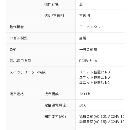
操作部色
黒
透明/不透明
不透明
動作機能
モーメンタリ
ベゼル材質
金属
負荷
一般負荷用
最小適用負荷
DC5V 6mA
スイッチユニット構成
ユニット位置1: NO
ユニット位置2: NO
ユニット位置3: NC
※1 対応状況
接点定格
接点構成
2a+1b
対応済み：EU RoHS指令（10物質）の
定格通電電流
10A
非含有に対応した製品が提供可能な商品で
開閉能力(AC)
抵抗負荷(AC-12): AC24V 10A/A
す。
誘導負荷(AC-15): AC24V 10A/AC
対応予定：EU RoHS指令（10物質）の非含
ご利用条件
有に対応した製品に切り替える予定のある