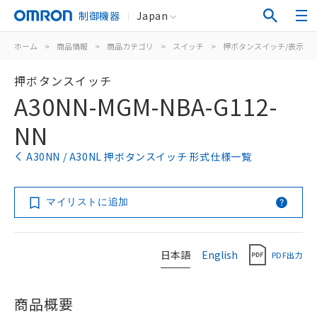
制御機器
Japan
ホーム
>
商品情報
>
商品カテゴリ
>
スイッチ
>
押ボタンスイッチ/表示灯
押ボタンスイッチ
A30NN-MGM-NBA-G112-
NN
A30NN / A30NL 押ボタンスイッチ 形式仕様一覧
マイリストに追加
日本語
English
PDF出力
商品概要