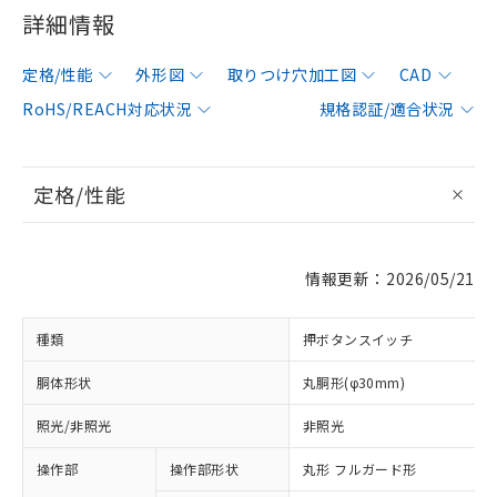
詳細情報
定格/性能
外形図
取りつけ穴加工図
CAD
RoHS/REACH対応状況
規格認証/適合状況
定格/性能
情報更新：2026/05/21
種類
押ボタンスイッチ
胴体形状
丸胴形(φ30mm)
照光/非照光
非照光
操作部
操作部形状
丸形 フルガード形