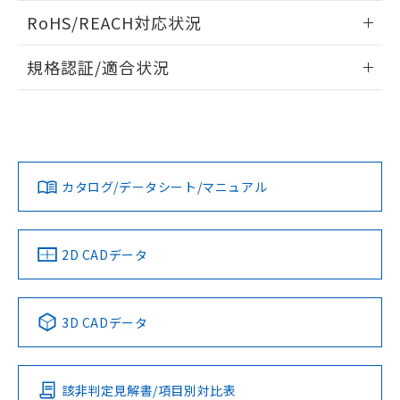
また、RoHS指令のフタル酸エステル類４
ログイン/会員登録いただくと、CADデータをダウンロー
RoHS/REACH対応状況
物質の対応では、対応完了までの期間は出
ドすることができます。
荷製品に未対応品が混在することから備考
情報更新：2026/7/29
欄に対応日を記載しておりました。
規格認証/適合状況
既に当社にて対応品への在庫切替を完了
ログイン/会員登録
EU RoHS
注意事項・凡例
A30NN-MGM-NBA-G112-NNについての規格認証/適合状況に
していることから、特段のことがない限
ついては、「カスタマーサポートセンタ お客様相談室」また
り、2022年1月12日より割愛しておりま
は貴社担当オムロン営業員または販売店にお問い合わせくだ
す。
対応状況
対応予定月
※1
※2
さい。
ダウンロードデータをご利用いただく前に、以下を必ずお読
みください。
カタログ/データシート/マニュアル
対応済み
ソフトウェアの使用条件
お問い合わせ
中国 RoHS
注意事項・凡例
2D CADデータ
中国 RoHS表
※1 ※2
3D CADデータ
Pb
Hg
Cd
Cr(VI)
該非判定見解書/項目別対比表
O
O
O
O