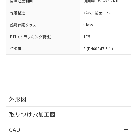
ご相談ください。
周囲湿度範囲
使用時: 35～85%RH
適用除外項目は除く。
ル、化学兵器、生物兵器またはその他
－
在庫なし(最新の在庫状況につ
オムロン制御機器販売店や当社販売拠
フタル酸エステル類の４物質については閾値を超える意
武器並びにこれらの製造装置等に一切
いては、お客様のお取引先、ま
図的な使用がないことを確認しています。
保護構造
パネル前面: IP66
点は「
販売ネットワーク
」をご確認
※2 環境保護使用期限
使用いたしません。
たはお客様担当のオムロン制御
ください。
当社は、貴社製品を第三者に販売する
感電保護クラス
Class II
機器販売店・当社販売員にご確
在庫状況および標準価格結果を当社の
※2 対応予定月
「ｅ」：有害物質（10物質）のすべてが基
場合は、上記1、2および3の内容を当
認ください)
事前の承諾なく第三者に漏洩または開
準値以下であることを示します。
PTI（トラッキング特性）
175
該第三者に通知します。また当社は、
示しないようお願いします。
部品在庫の切り替え状況などにより、予定
「10」：通常の使用状況下において有害物
販売先および販売に係わる関係者が違
マイパーツ機能（部品リスト作成サー
空
受注生産機種、また在庫状況の
汚染度
3 (EN60947-5-1)
月が前後することがあります。
質が外部に漏えいし、環境に深刻な影響を
法に輸出するおそれがある場合は、取
ビス）をご利用いただくには、I-Web
白
情報を公開していない機種
及ぼさない年数を意味します。
り引きをいたしません。
メンバーズにご登録されている必要が
「－」：未確認です。当社販売部門へお問
あります。
い合わせください。
お客様が当ウェブサイト上で当社にご
※3 非含有証明書ダウンロード
登録された部品リストについて、当社
および当社の共同利用者が、当社の製
下記の非含有証明書をダウンロードするこ
品・サービスに関するお客様との取
とができます。
合意する
キャンセル
引・商談に必要な範囲で利用すること
外形図
をご了承ください。
EU RoHS指令（10物質）の非含有証明書
※当社の共同利用者とは、
情報更新：2026/05/21
"個人情報
取りつけ穴加工図
51物質の非含有証明書（当社基準）
の共同利用に関して"
の「1.共同利
※本証明書は発行日時点で非含有を証明す
用者の範囲」に記載されている法人を
情報更新：2026/05/21
るもので、過去に遡って非含有を証明する
CAD
指します。
ものではありません。