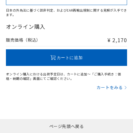
日本の外為法に基づく該非判定、およびEAR再輸出規制に関する見解が入手でき
ます。
"対応済み"や非含有の記載がされた商品であっても、流通
在庫等で未対応品が混在する可能性があります。
オンライン購入
非含有品が必要な際は、弊社営業部門もしくは販売店へお
問い合わせください。
¥ 2,170
販売価格（税込）
この製品のRoHS/REACH対応状況ページへ
カートに追加
オンライン購入における出荷予定日は、カートに追加～「ご購入手続き：価
格・納期の確認」画面にてご確認ください。
カートをみる
ページ先頭へ戻る