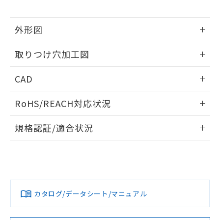
※当社の共同利用者とは、
"個人情報
51物質の非含有証明書（当社基準）
の共同利用に関して"
の「1.共同利
※本証明書は発行日時点で非含有を証明す
用者の範囲」に記載されている法人を
外形図
るもので、過去に遡って非含有を証明する
指します。
ものではありません。
情報更新：2026/05/21
また、RoHS指令のフタル酸エステル類４
取りつけ穴加工図
物質の対応では、対応完了までの期間は出
荷製品に未対応品が混在することから備考
情報更新：2026/05/21
CAD
欄に対応日を記載しておりました。
既に当社にて対応品への在庫切替を完了
ログイン/会員登録いただくと、CADデータをダウンロー
していることから、特段のことがない限
RoHS/REACH対応状況
ドすることができます。
り、2022年1月12日より割愛しておりま
情報更新：2026/7/29
す。
規格認証/適合状況
ログイン/会員登録
EU RoHS
注意事項・凡例
A30NN-MGM-NAA-P102-NNについての規格認証/適合状況に
ついては、「カスタマーサポートセンタ お客様相談室」また
は貴社担当オムロン営業員または販売店にお問い合わせくだ
対応状況
対応予定月
※1
※2
さい。
ダウンロードデータをご利用いただく前に、以下を必ずお読
みください。
カタログ/データシート/マニュアル
対応済み
ソフトウェアの使用条件
お問い合わせ