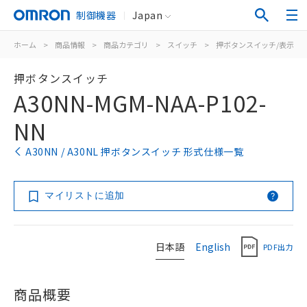
制御機器
Japan
ホーム
>
商品情報
>
商品カテゴリ
>
スイッチ
>
押ボタンスイッチ/表示灯
押ボタンスイッチ
A30NN-MGM-NAA-P102-
NN
A30NN / A30NL 押ボタンスイッチ 形式仕様一覧
マイリストに追加
日本語
English
PDF出力
商品概要