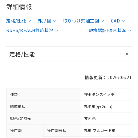
詳細情報
定格/性能
外形図
取りつけ穴加工図
CAD
RoHS/REACH対応状況
規格認証/適合状況
定格/性能
情報更新：2026/05/21
種類
押ボタンスイッチ
胴体形状
丸胴形(φ30mm)
照光/非照光
非照光
操作部
操作部形状
丸形 フルガード形