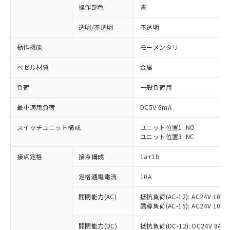
操作部色
青
透明/不透明
不透明
動作機能
モーメンタリ
ベゼル材質
金属
負荷
一般負荷用
最小適用負荷
DC5V 6mA
スイッチユニット構成
ユニット位置1: NO
ユニット位置3: NC
接点定格
接点構成
1a+1b
定格通電電流
10A
開閉能力(AC)
抵抗負荷(AC-12): AC24V 10A/A
誘導負荷(AC-15): AC24V 10A/AC
※1 対応状況
開閉能力(DC)
抵抗負荷(DC-12): DC24V 8A/DC