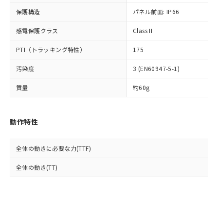
Cr(Ⅵ)(六価クロム) : 1000ppm、 PBBs(ポリ臭化ビフェ
とります。
了承ください。
(PBDE) 1000ppm以下、フタル酸ビス(2-エチルヘキシ
○
一定数以上の在庫あり
ニル類) : 1000ppm、 PBDEs(ポリ臭化ジフェニルエーテ
保護構造
パネル前面: IP66
当社は規制貨物を破棄する場合は、完
ル) (DEHP)(別名：DOP) 1000ppm以下、フタル酸ブチ
正式な納期状況および標準価格はお客
ル類) : 1000ppm、
ルベンジル（BBP） 1000ppm以下、フタル酸ジブチル
全に破砕するなど、違法に輸出されな
DBP(フタル酸ジブチル) : 1000ppm、 DIBP(フタル酸ジ
様のお取引先、またはお客様担当のオ
（DBP） 1000ppm以下、フタル酸ジイソブチル
イソブチル) : 1000ppm、 BBP(フタル酸ブチルベンジ
感電保護クラス
Class II
△
一定数には満たないが在庫あり
いよう必要な手段を講じます。
ムロン制御機器販売店・当社販売員に
(DIBP) 1000ppm以下
ル) : 1000ppm、
当社は貴社製品を、核兵器、ミサイ
但し、RoHS指令で産業用監視および制御機器に対する
DEHP(フタル酸ビス(2-エチルヘキシル)) : 1000ppm
ご相談ください。
PTI（トラッキング特性）
175
適用除外項目は除く。
ル、化学兵器、生物兵器またはその他
－
在庫なし(最新の在庫状況につ
オムロン制御機器販売店や当社販売拠
フタル酸エステル類の４物質については閾値を超える意
武器並びにこれらの製造装置等に一切
いては、お客様のお取引先、ま
図的な使用がないことを確認しています。
点は「
販売ネットワーク
」をご確認
汚染度
3 (EN60947-5-1)
※2 環境保護使用期限
使用いたしません。
たはお客様担当のオムロン制御
ください。
当社は、貴社製品を第三者に販売する
機器販売店・当社販売員にご確
在庫状況および標準価格結果を当社の
質量
約60g
※2 対応予定月
「ｅ」：有害物質（10物質）のすべてが基
場合は、上記1、2および3の内容を当
認ください)
事前の承諾なく第三者に漏洩または開
準値以下であることを示します。
該第三者に通知します。また当社は、
示しないようお願いします。
部品在庫の切り替え状況などにより、予定
「10」：通常の使用状況下において有害物
販売先および販売に係わる関係者が違
マイパーツ機能（部品リスト作成サー
空
受注生産機種、また在庫状況の
動作特性
月が前後することがあります。
質が外部に漏えいし、環境に深刻な影響を
法に輸出するおそれがある場合は、取
ビス）をご利用いただくには、I-Web
白
情報を公開していない機種
及ぼさない年数を意味します。
り引きをいたしません。
メンバーズにご登録されている必要が
「－」：未確認です。当社販売部門へお問
あります。
全体の動きに必要な力(TTF)
い合わせください。
お客様が当ウェブサイト上で当社にご
※3 非含有証明書ダウンロード
全体の動き(TT)
登録された部品リストについて、当社
および当社の共同利用者が、当社の製
下記の非含有証明書をダウンロードするこ
品・サービスに関するお客様との取
とができます。
合意する
キャンセル
引・商談に必要な範囲で利用すること
をご了承ください。
EU RoHS指令（10物質）の非含有証明書