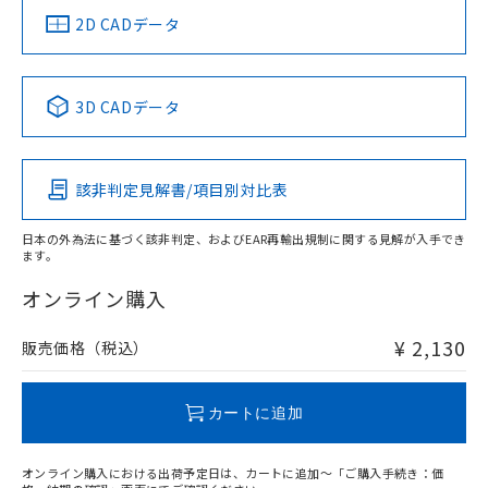
中国 RoHS
注意事項・凡例
2D CADデータ
中国 RoHS表
※1 ※2
3D CADデータ
Pb
Hg
Cd
Cr(VI)
該非判定見解書/項目別対比表
O
O
O
O
日本の外為法に基づく該非判定、およびEAR再輸出規制に関する見解が入手でき
ます。
"対応済み"や非含有の記載がされた商品であっても、流通
在庫等で未対応品が混在する可能性があります。
オンライン購入
非含有品が必要な際は、弊社営業部門もしくは販売店へお
問い合わせください。
¥ 2,130
販売価格（税込）
この製品のRoHS/REACH対応状況ページへ
カートに追加
オンライン購入における出荷予定日は、カートに追加～「ご購入手続き：価