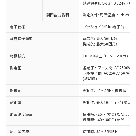
対応済み：EU RoHS指令（10物質）の
誘導負荷(DC-13): DC24V 4A/DC
非含有に対応した製品が提供可能な商品で
す。
開閉能力説明
測定条件: 周囲温度 20±2℃、
対応予定：EU RoHS指令（10物質）の非含
ご利用条件
端子仕様
プッシュインPlus端子台
有に対応した製品に切り替える予定のある
商品です。
許容操作頻度
電気的: 最大30回/分
対応予定なし：EU RoHS指令（10物質）の
機械的: 最大60回/分
以下の条件をお読みいただき、同意のうえ
非含有に非対応の商品で、対応品を出す予
ご利用ください。
定はありません。
絶縁抵抗
100MΩ以上 (DC500Vメガ)
調査・確認中：EU RoHS指令（10物質）の
本サービスは、当社制御機器事業取扱
※1 中国RoHS○×表
非含有の対応状況を調査中または確認中の
耐電圧
各端子とアース間: AC2500V 50/
商品の当社在庫状況および標準価格
商品です。
同極端子間: AC2500V 50/60Hz
(税抜)を提供させていただくもので
「○」：最大均質材料含有率が中国RoHSの
非該当品：ライセンス料など無形物で、有
(初期値)
す。
基準値以下であることを示します。
害物質有無と関係のない商品です。
当社制御機器事業取扱商品の中には、
「×」：最大均質材料含有率が中国RoHSの
耐振動
誤動作: 10～55Hz 複振幅 1.
仕入先様の事情により、非含有部品として
本サービスの対象外となる商品もある
基準値を超えていることを示します。
いたものが、含有品と判明した場合などや
当社は、これら貴社製品のうち、外国
ことをご了承ください。
2
耐衝撃
誤動作: 最大1000m/s
(接点開
「－」：未確認です。当社販売部門へお問
むを得ず変更することがあります。
為替および外国貿易法に定める商品
在庫状況および標準価格照会結果は、
い合わせください。
（以下｢規制貨物等」という）を輸出
記載している更新日時点での社内デー
周囲温度範囲
使用時: -25～70℃ (ただし
*EU RoHS指令（10物質）：
または国外への提供する場合は、日本
保存時: -40～80℃ (ただし
記
タに基づき作成されるものであり、閲
説明
鉛(Pb) 1000ppm以下、 水銀(Hg) 1000ppm以下、 カド
*中国RoHS10物質の基準値 (GB/T26572)：
国政府の輸出許可(または役務取引許
号
覧された時点での実際の在庫および標
ミウム(Cd) 100ppm以下、
Pb(鉛) :1000ppm、 Hg(水銀) : 1000ppm、 Cd(カドミウ
可)を取得するなどの必要な手続きを
六価クロム(Cr(Ⅵ)) 1000ppm以下、ポリ臭化ビフェニル
周囲湿度範囲
使用時: 35～85%RH
ム) : 100ppm、
準価格とは異なる場合があることをご
類(PBB) 1000ppm以下、ポリ臭化ジフェニルエーテル類