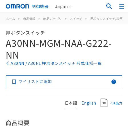
制御機器
Japan
ホーム
>
商品情報
>
商品カテゴリ
>
スイッチ
>
押ボタンスイッチ/表示灯
押ボタンスイッチ
A30NN-MGM-NAA-G222-
NN
A30NN / A30NL 押ボタンスイッチ 形式仕様一覧
マイリストに追加
日本語
English
PDF出力
商品概要