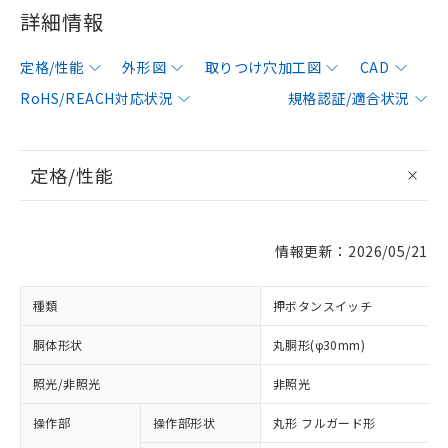
詳細情報
定格/性能
外形図
取りつけ穴加工図
CAD
RoHS/REACH対応状況
規格認証/適合状況
定格/性能
情報更新：2026/05/21
種類
押ボタンスイッチ
胴体形状
丸胴形(φ30mm)
照光/非照光
非照光
操作部
操作部形状
丸形 フルガード形