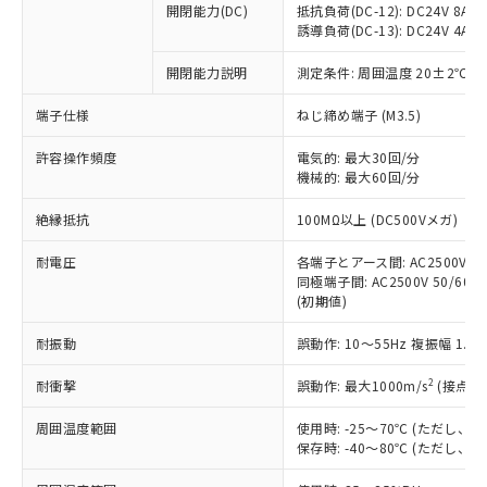
開閉能力(DC)
抵抗負荷(DC-12): DC24V 8A/DC
商品です。
誘導負荷(DC-13): DC24V 4A/DC
対応予定なし：EU RoHS指令（10物質）の
以下の条件をお読みいただき、同意のうえ
非含有に非対応の商品で、対応品を出す予
開閉能力説明
測定条件: 周囲温度 20±2℃、
ご利用ください。
定はありません。
調査・確認中：EU RoHS指令（10物質）の
端子仕様
ねじ締め端子 (M3.5)
本サービスは、当社制御機器事業取扱
※1 中国RoHS○×表
非含有の対応状況を調査中または確認中の
商品の当社在庫状況および標準価格
許容操作頻度
商品です。
電気的: 最大30回/分
(税抜)を提供させていただくもので
「○」：最大均質材料含有率が中国RoHSの
機械的: 最大60回/分
非該当品：ライセンス料など無形物で、有
す。
基準値以下であることを示します。
害物質有無と関係のない商品です。
当社制御機器事業取扱商品の中には、
絶縁抵抗
100MΩ以上 (DC500Vメガ)
「×」：最大均質材料含有率が中国RoHSの
仕入先様の事情により、非含有部品として
本サービスの対象外となる商品もある
基準値を超えていることを示します。
いたものが、含有品と判明した場合などや
当社は、これら貴社製品のうち、外国
ことをご了承ください。
耐電圧
各端子とアース間: AC2500V 50/
「－」：未確認です。当社販売部門へお問
むを得ず変更することがあります。
為替および外国貿易法に定める商品
同極端子間: AC2500V 50/60Hz
在庫状況および標準価格照会結果は、
い合わせください。
（以下｢規制貨物等」という）を輸出
(初期値)
記載している更新日時点での社内デー
*EU RoHS指令（10物質）：
または国外への提供する場合は、日本
記
タに基づき作成されるものであり、閲
説明
鉛(Pb) 1000ppm以下、 水銀(Hg) 1000ppm以下、 カド
*中国RoHS10物質の基準値 (GB/T26572)：
耐振動
誤動作: 10～55Hz 複振幅 1.
国政府の輸出許可(または役務取引許
号
覧された時点での実際の在庫および標
ミウム(Cd) 100ppm以下、
Pb(鉛) :1000ppm、 Hg(水銀) : 1000ppm、 Cd(カドミウ
可)を取得するなどの必要な手続きを
六価クロム(Cr(Ⅵ)) 1000ppm以下、ポリ臭化ビフェニル
ム) : 100ppm、
準価格とは異なる場合があることをご
類(PBB) 1000ppm以下、ポリ臭化ジフェニルエーテル類
2
耐衝撃
誤動作: 最大1000m/s
(接点開
Cr(Ⅵ)(六価クロム) : 1000ppm、 PBBs(ポリ臭化ビフェ
とります。
了承ください。
(PBDE) 1000ppm以下、フタル酸ビス(2-エチルヘキシ
○
一定数以上の在庫あり
ニル類) : 1000ppm、 PBDEs(ポリ臭化ジフェニルエーテ
当社は規制貨物を破棄する場合は、完
ル) (DEHP)(別名：DOP) 1000ppm以下、フタル酸ブチ
正式な納期状況および標準価格はお客
ル類) : 1000ppm、
周囲温度範囲
使用時: -25～70℃ (ただし
ルベンジル（BBP） 1000ppm以下、フタル酸ジブチル
全に破砕するなど、違法に輸出されな
DBP(フタル酸ジブチル) : 1000ppm、 DIBP(フタル酸ジ
様のお取引先、またはお客様担当のオ
保存時: -40～80℃ (ただし
（DBP） 1000ppm以下、フタル酸ジイソブチル
イソブチル) : 1000ppm、 BBP(フタル酸ブチルベンジ
△
一定数には満たないが在庫あり
いよう必要な手段を講じます。
ムロン制御機器販売店・当社販売員に
(DIBP) 1000ppm以下
ル) : 1000ppm、
当社は貴社製品を、核兵器、ミサイ
但し、RoHS指令で産業用監視および制御機器に対する
DEHP(フタル酸ビス(2-エチルヘキシル)) : 1000ppm