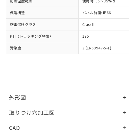
ご相談ください。
周囲湿度範囲
使用時: 35～85%RH
適用除外項目は除く。
ル、化学兵器、生物兵器またはその他
－
在庫なし(最新の在庫状況につ
オムロン制御機器販売店や当社販売拠
フタル酸エステル類の４物質については閾値を超える意
武器並びにこれらの製造装置等に一切
いては、お客様のお取引先、ま
図的な使用がないことを確認しています。
保護構造
パネル前面: IP66
点は「
販売ネットワーク
」をご確認
※2 環境保護使用期限
使用いたしません。
たはお客様担当のオムロン制御
ください。
当社は、貴社製品を第三者に販売する
感電保護クラス
Class II
機器販売店・当社販売員にご確
在庫状況および標準価格結果を当社の
※2 対応予定月
「ｅ」：有害物質（10物質）のすべてが基
場合は、上記1、2および3の内容を当
認ください)
事前の承諾なく第三者に漏洩または開
準値以下であることを示します。
PTI（トラッキング特性）
175
該第三者に通知します。また当社は、
示しないようお願いします。
部品在庫の切り替え状況などにより、予定
「10」：通常の使用状況下において有害物
販売先および販売に係わる関係者が違
マイパーツ機能（部品リスト作成サー
空
受注生産機種、また在庫状況の
汚染度
3 (EN60947-5-1)
月が前後することがあります。
質が外部に漏えいし、環境に深刻な影響を
法に輸出するおそれがある場合は、取
ビス）をご利用いただくには、I-Web
白
情報を公開していない機種
及ぼさない年数を意味します。
り引きをいたしません。
メンバーズにご登録されている必要が
「－」：未確認です。当社販売部門へお問
あります。
い合わせください。
お客様が当ウェブサイト上で当社にご
※3 非含有証明書ダウンロード
登録された部品リストについて、当社
および当社の共同利用者が、当社の製
下記の非含有証明書をダウンロードするこ
品・サービスに関するお客様との取
とができます。
合意する
キャンセル
引・商談に必要な範囲で利用すること
外形図
をご了承ください。
EU RoHS指令（10物質）の非含有証明書
※当社の共同利用者とは、
情報更新：2026/05/21
"個人情報
取りつけ穴加工図
51物質の非含有証明書（当社基準）
の共同利用に関して"
の「1.共同利
※本証明書は発行日時点で非含有を証明す
用者の範囲」に記載されている法人を
情報更新：2026/05/21
るもので、過去に遡って非含有を証明する
CAD
指します。
ものではありません。