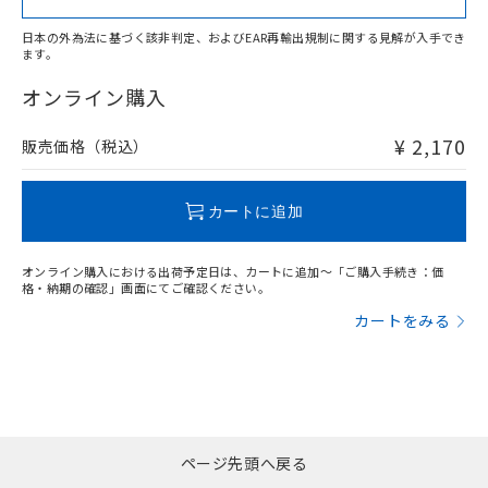
日本の外為法に基づく該非判定、およびEAR再輸出規制に関する見解が入手でき
ます。
"対応済み"や非含有の記載がされた商品であっても、流通
在庫等で未対応品が混在する可能性があります。
オンライン購入
非含有品が必要な際は、弊社営業部門もしくは販売店へお
問い合わせください。
¥ 2,170
販売価格（税込）
この製品のRoHS/REACH対応状況ページへ
カートに追加
オンライン購入における出荷予定日は、カートに追加～「ご購入手続き：価
格・納期の確認」画面にてご確認ください。
カートをみる
ページ先頭へ戻る