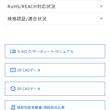
また、RoHS指令のフタル酸エステル類４
ログイン/会員登録いただくと、CADデータをダウンロー
RoHS/REACH対応状況
物質の対応では、対応完了までの期間は出
ドすることができます。
荷製品に未対応品が混在することから備考
情報更新：2026/7/29
欄に対応日を記載しておりました。
規格認証/適合状況
既に当社にて対応品への在庫切替を完了
ログイン/会員登録
EU RoHS
注意事項・凡例
A30NN-MGM-NAA-G222-NNについての規格認証/適合状況に
していることから、特段のことがない限
ついては、「カスタマーサポートセンタ お客様相談室」また
り、2022年1月12日より割愛しておりま
は貴社担当オムロン営業員または販売店にお問い合わせくだ
す。
対応状況
対応予定月
※1
※2
さい。
ダウンロードデータをご利用いただく前に、以下を必ずお読
みください。
カタログ/データシート/マニュアル
対応済み
ソフトウェアの使用条件
お問い合わせ
中国 RoHS
注意事項・凡例
2D CADデータ
中国 RoHS表
※1 ※2
3D CADデータ
Pb
Hg
Cd
Cr(VI)
該非判定見解書/項目別対比表
O
O
O
O