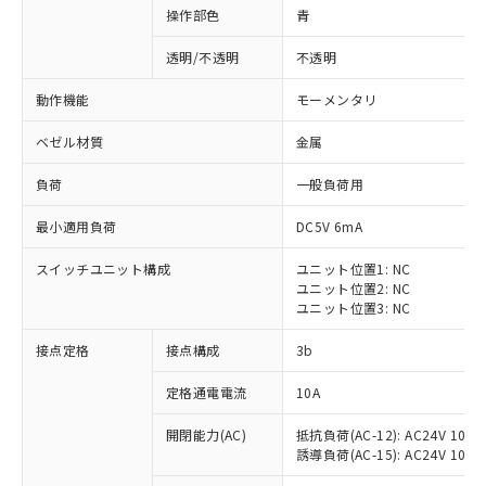
操作部色
青
透明/不透明
不透明
動作機能
モーメンタリ
ベゼル材質
金属
負荷
一般負荷用
最小適用負荷
DC5V 6mA
スイッチユニット構成
ユニット位置1: NC
ユニット位置2: NC
ユニット位置3: NC
※1 対応状況
接点定格
接点構成
3b
対応済み：EU RoHS指令（10物質）の
定格通電電流
10A
非含有に対応した製品が提供可能な商品で
開閉能力(AC)
抵抗負荷(AC-12): AC24V 10A/A
す。
誘導負荷(AC-15): AC24V 10A/AC
対応予定：EU RoHS指令（10物質）の非含
ご利用条件
有に対応した製品に切り替える予定のある