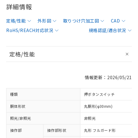
詳細情報
定格/性能
外形図
取りつけ穴加工図
CAD
RoHS/REACH対応状況
規格認証/適合状況
定格/性能
情報更新：2026/05/21
種類
押ボタンスイッチ
胴体形状
丸胴形(φ30mm)
照光/非照光
非照光
操作部
操作部形状
丸形 フルガード形