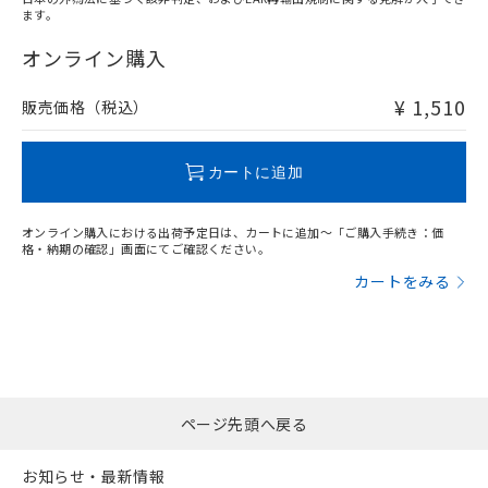
ます。
"対応済み"や非含有の記載がされた商品であっても、流通
在庫等で未対応品が混在する可能性があります。
オンライン購入
非含有品が必要な際は、弊社営業部門もしくは販売店へお
問い合わせください。
¥ 1,510
販売価格（税込）
この製品のRoHS/REACH対応状況ページへ
カートに追加
オンライン購入における出荷予定日は、カートに追加～「ご購入手続き：価
格・納期の確認」画面にてご確認ください。
カートをみる
ページ先頭へ戻る
お知らせ・最新情報