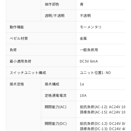
操作部色
青
透明/不透明
不透明
動作機能
モーメンタリ
ベゼル材質
金属
負荷
一般負荷用
最小適用負荷
DC5V 6mA
スイッチユニット構成
ユニット位置1: NO
接点定格
接点構成
1a
※1 対応状況
定格通電電流
10A
対応済み：EU RoHS指令（10物質）の
非含有に対応した製品が提供可能な商品で
開閉能力(AC)
抵抗負荷(AC-12): AC24V 10A/A
誘導負荷(AC-15): AC24V 10A/AC
す。
対応予定：EU RoHS指令（10物質）の非含
ご利用条件
開閉能力(DC)
抵抗負荷(DC-12): DC24V 8A/DC
有に対応した製品に切り替える予定のある
誘導負荷(DC-13): DC24V 4A/DC