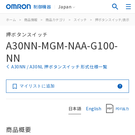
制御機器
Japan
ホーム
>
商品情報
>
商品カテゴリ
>
スイッチ
>
押ボタンスイッチ/表示灯
押ボタンスイッチ
A30NN-MGM-NAA-G100-
NN
A30NN / A30NL 押ボタンスイッチ 形式仕様一覧
マイリストに追加
日本語
English
PDF出力
商品概要