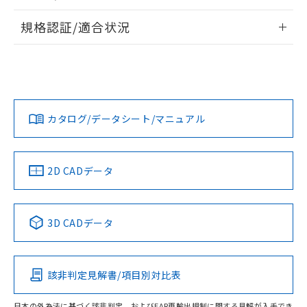
物質の対応では、対応完了までの期間は出
情報更新：2026/7/29
荷製品に未対応品が混在することから備考
規格認証/適合状況
欄に対応日を記載しておりました。
ログイン/会員登録
EU RoHS
注意事項・凡例
既に当社にて対応品への在庫切替を完了
A30NN-MGM-NAA-G100-NNについての規格認証/適合状況に
していることから、特段のことがない限
ついては、「カスタマーサポートセンタ お客様相談室」また
り、2022年1月12日より割愛しておりま
は貴社担当オムロン営業員または販売店にお問い合わせくだ
対応状況
対応予定月
※1
※2
す。
さい。
ダウンロードデータをご利用いただく前に、以下を必ずお読
みください。
カタログ/データシート/マニュアル
対応済み
ソフトウェアの使用条件
お問い合わせ
中国 RoHS
注意事項・凡例
2D CADデータ
中国 RoHS表
※1 ※2
3D CADデータ
Pb
Hg
Cd
Cr(VI)
該非判定見解書/項目別対比表
O
O
O
O
日本の外為法に基づく該非判定、およびEAR再輸出規制に関する見解が入手でき