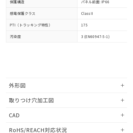
－
在庫なし(最新の在庫状況につ
オムロン制御機器販売店や当社販売拠
保護構造
パネル前面: IP66
フタル酸エステル類の４物質については閾値を超える意
武器並びにこれらの製造装置等に一切
いては、お客様のお取引先、ま
図的な使用がないことを確認しています。
点は「
販売ネットワーク
」をご確認
※2 環境保護使用期限
使用いたしません。
たはお客様担当のオムロン制御
感電保護クラス
Class II
ください。
当社は、貴社製品を第三者に販売する
機器販売店・当社販売員にご確
在庫状況および標準価格結果を当社の
※2 対応予定月
「ｅ」：有害物質（10物質）のすべてが基
場合は、上記1、2および3の内容を当
PTI（トラッキング特性）
175
認ください)
事前の承諾なく第三者に漏洩または開
準値以下であることを示します。
該第三者に通知します。また当社は、
示しないようお願いします。
部品在庫の切り替え状況などにより、予定
「10」：通常の使用状況下において有害物
汚染度
3 (EN60947-5-1)
販売先および販売に係わる関係者が違
マイパーツ機能（部品リスト作成サー
空
受注生産機種、また在庫状況の
月が前後することがあります。
質が外部に漏えいし、環境に深刻な影響を
法に輸出するおそれがある場合は、取
ビス）をご利用いただくには、I-Web
白
情報を公開していない機種
及ぼさない年数を意味します。
り引きをいたしません。
メンバーズにご登録されている必要が
「－」：未確認です。当社販売部門へお問
あります。
い合わせください。
お客様が当ウェブサイト上で当社にご
※3 非含有証明書ダウンロード
登録された部品リストについて、当社
および当社の共同利用者が、当社の製
下記の非含有証明書をダウンロードするこ
品・サービスに関するお客様との取
外形図
とができます。
合意する
キャンセル
引・商談に必要な範囲で利用すること
をご了承ください。
情報更新：2026/05/21
EU RoHS指令（10物質）の非含有証明書
取りつけ穴加工図
※当社の共同利用者とは、
"個人情報
51物質の非含有証明書（当社基準）
の共同利用に関して"
の「1.共同利
情報更新：2026/05/21
※本証明書は発行日時点で非含有を証明す
用者の範囲」に記載されている法人を
CAD
るもので、過去に遡って非含有を証明する
指します。
ものではありません。
ログイン/会員登録いただくと、CADデータをダウンロー
RoHS/REACH対応状況
また、RoHS指令のフタル酸エステル類４
ドすることができます。