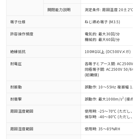
商品です。
対応予定なし：EU RoHS指令（10物質）の
開閉能力説明
測定条件: 周囲温度 20±2℃、
以下の条件をお読みいただき、同意のうえ
非含有に非対応の商品で、対応品を出す予
ご利用ください。
定はありません。
端子仕様
ねじ締め端子 (M3.5)
調査・確認中：EU RoHS指令（10物質）の
本サービスは、当社制御機器事業取扱
※1 中国RoHS○×表
非含有の対応状況を調査中または確認中の
許容操作頻度
電気的: 最大30回/分
商品の当社在庫状況および標準価格
商品です。
機械的: 最大60回/分
(税抜)を提供させていただくもので
「○」：最大均質材料含有率が中国RoHSの
非該当品：ライセンス料など無形物で、有
す。
絶縁抵抗
基準値以下であることを示します。
100MΩ以上 (DC500Vメガ)
害物質有無と関係のない商品です。
当社制御機器事業取扱商品の中には、
「×」：最大均質材料含有率が中国RoHSの
仕入先様の事情により、非含有部品として
本サービスの対象外となる商品もある
耐電圧
各端子とアース間: AC2500V 50/
基準値を超えていることを示します。
いたものが、含有品と判明した場合などや
当社は、これら貴社製品のうち、外国
ことをご了承ください。
同極端子間: AC2500V 50/60Hz
「－」：未確認です。当社販売部門へお問
むを得ず変更することがあります。
為替および外国貿易法に定める商品
(初期値)
在庫状況および標準価格照会結果は、
い合わせください。
（以下｢規制貨物等」という）を輸出
記載している更新日時点での社内デー
*EU RoHS指令（10物質）：
または国外への提供する場合は、日本
耐振動
誤動作: 10～55Hz 複振幅 1.
記
タに基づき作成されるものであり、閲
説明
鉛(Pb) 1000ppm以下、 水銀(Hg) 1000ppm以下、 カド
*中国RoHS10物質の基準値 (GB/T26572)：
国政府の輸出許可(または役務取引許
号
覧された時点での実際の在庫および標
ミウム(Cd) 100ppm以下、
Pb(鉛) :1000ppm、 Hg(水銀) : 1000ppm、 Cd(カドミウ
2
耐衝撃
誤動作: 最大1000m/s
(接点開
可)を取得するなどの必要な手続きを
六価クロム(Cr(Ⅵ)) 1000ppm以下、ポリ臭化ビフェニル
ム) : 100ppm、
準価格とは異なる場合があることをご
類(PBB) 1000ppm以下、ポリ臭化ジフェニルエーテル類
Cr(Ⅵ)(六価クロム) : 1000ppm、 PBBs(ポリ臭化ビフェ
とります。
了承ください。
(PBDE) 1000ppm以下、フタル酸ビス(2-エチルヘキシ
○
一定数以上の在庫あり
ニル類) : 1000ppm、 PBDEs(ポリ臭化ジフェニルエーテ
周囲温度範囲
使用時: -25～70℃ (ただし
当社は規制貨物を破棄する場合は、完
ル) (DEHP)(別名：DOP) 1000ppm以下、フタル酸ブチ
正式な納期状況および標準価格はお客
ル類) : 1000ppm、
保存時: -40～80℃ (ただし
ルベンジル（BBP） 1000ppm以下、フタル酸ジブチル
全に破砕するなど、違法に輸出されな
DBP(フタル酸ジブチル) : 1000ppm、 DIBP(フタル酸ジ
様のお取引先、またはお客様担当のオ
（DBP） 1000ppm以下、フタル酸ジイソブチル
イソブチル) : 1000ppm、 BBP(フタル酸ブチルベンジ
△
一定数には満たないが在庫あり
いよう必要な手段を講じます。
ムロン制御機器販売店・当社販売員に
(DIBP) 1000ppm以下
ル) : 1000ppm、
周囲湿度範囲
使用時: 35～85%RH
当社は貴社製品を、核兵器、ミサイ
但し、RoHS指令で産業用監視および制御機器に対する
DEHP(フタル酸ビス(2-エチルヘキシル)) : 1000ppm
ご相談ください。
適用除外項目は除く。
ル、化学兵器、生物兵器またはその他