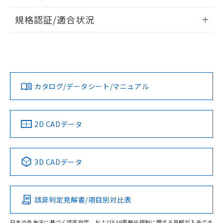
物質の対応では、対応完了までの期間は出
情報更新：2026/7/29
荷製品に未対応品が混在することから備考
規格認証/適合状況
欄に対応日を記載しておりました。
ログイン/会員登録
EU RoHS
注意事項・凡例
既に当社にて対応品への在庫切替を完了
A30NN-MGM-NAA-G002-NNについての規格認証/適合状況に
していることから、特段のことがない限
ついては、「カスタマーサポートセンタ お客様相談室」また
り、2022年1月12日より割愛しておりま
は貴社担当オムロン営業員または販売店にお問い合わせくだ
対応状況
対応予定月
※1
※2
す。
さい。
ダウンロードデータをご利用いただく前に、以下を必ずお読
みください。
カタログ/データシート/マニュアル
対応済み
ソフトウェアの使用条件
お問い合わせ
中国 RoHS
注意事項・凡例
2D CADデータ
中国 RoHS表
※1 ※2
3D CADデータ
Pb
Hg
Cd
Cr(VI)
該非判定見解書/項目別対比表
O
O
O
O
日本の外為法に基づく該非判定、およびEAR再輸出規制に関する見解が入手でき