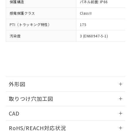
－
在庫なし(最新の在庫状況につ
オムロン制御機器販売店や当社販売拠
保護構造
パネル前面: IP66
フタル酸エステル類の４物質については閾値を超える意
武器並びにこれらの製造装置等に一切
いては、お客様のお取引先、ま
図的な使用がないことを確認しています。
点は「
販売ネットワーク
」をご確認
※2 環境保護使用期限
使用いたしません。
たはお客様担当のオムロン制御
感電保護クラス
Class II
ください。
当社は、貴社製品を第三者に販売する
機器販売店・当社販売員にご確
在庫状況および標準価格結果を当社の
※2 対応予定月
「ｅ」：有害物質（10物質）のすべてが基
場合は、上記1、2および3の内容を当
PTI（トラッキング特性）
175
認ください)
事前の承諾なく第三者に漏洩または開
準値以下であることを示します。
該第三者に通知します。また当社は、
示しないようお願いします。
部品在庫の切り替え状況などにより、予定
「10」：通常の使用状況下において有害物
汚染度
3 (EN60947-5-1)
販売先および販売に係わる関係者が違
マイパーツ機能（部品リスト作成サー
空
受注生産機種、また在庫状況の
月が前後することがあります。
質が外部に漏えいし、環境に深刻な影響を
法に輸出するおそれがある場合は、取
ビス）をご利用いただくには、I-Web
白
情報を公開していない機種
及ぼさない年数を意味します。
り引きをいたしません。
メンバーズにご登録されている必要が
「－」：未確認です。当社販売部門へお問
あります。
い合わせください。
お客様が当ウェブサイト上で当社にご
※3 非含有証明書ダウンロード
登録された部品リストについて、当社
および当社の共同利用者が、当社の製
下記の非含有証明書をダウンロードするこ
品・サービスに関するお客様との取
外形図
とができます。
合意する
キャンセル
引・商談に必要な範囲で利用すること
をご了承ください。
情報更新：2026/05/21
EU RoHS指令（10物質）の非含有証明書
取りつけ穴加工図
※当社の共同利用者とは、
"個人情報
51物質の非含有証明書（当社基準）
の共同利用に関して"
の「1.共同利
情報更新：2026/05/21
※本証明書は発行日時点で非含有を証明す
用者の範囲」に記載されている法人を
CAD
るもので、過去に遡って非含有を証明する
指します。
ものではありません。
ログイン/会員登録いただくと、CADデータをダウンロー
RoHS/REACH対応状況
また、RoHS指令のフタル酸エステル類４
ドすることができます。