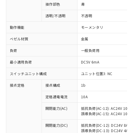
操作部色
青
透明/不透明
不透明
動作機能
モーメンタリ
ベゼル材質
金属
負荷
一般負荷用
最小適用負荷
DC5V 6mA
スイッチユニット構成
ユニット位置3: NC
接点定格
接点構成
1b
※1 対応状況
定格通電電流
10A
対応済み：EU RoHS指令（10物質）の
非含有に対応した製品が提供可能な商品で
開閉能力(AC)
抵抗負荷(AC-12): AC24V 10A/A
誘導負荷(AC-15): AC24V 10A/AC
す。
対応予定：EU RoHS指令（10物質）の非含
ご利用条件
開閉能力(DC)
抵抗負荷(DC-12): DC24V 8A/DC
有に対応した製品に切り替える予定のある
誘導負荷(DC-13): DC24V 4A/DC