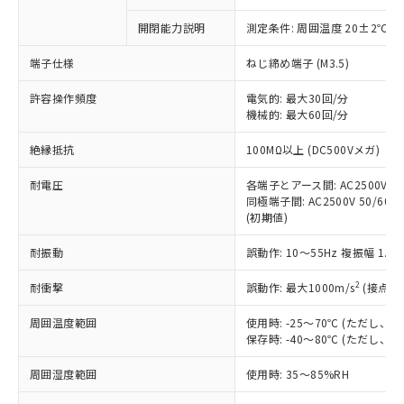
商品です。
対応予定なし：EU RoHS指令（10物質）の
開閉能力説明
測定条件: 周囲温度 20±2℃、
以下の条件をお読みいただき、同意のうえ
非含有に非対応の商品で、対応品を出す予
ご利用ください。
定はありません。
端子仕様
ねじ締め端子 (M3.5)
調査・確認中：EU RoHS指令（10物質）の
本サービスは、当社制御機器事業取扱
※1 中国RoHS○×表
非含有の対応状況を調査中または確認中の
許容操作頻度
電気的: 最大30回/分
商品の当社在庫状況および標準価格
商品です。
機械的: 最大60回/分
(税抜)を提供させていただくもので
「○」：最大均質材料含有率が中国RoHSの
非該当品：ライセンス料など無形物で、有
す。
絶縁抵抗
基準値以下であることを示します。
100MΩ以上 (DC500Vメガ)
害物質有無と関係のない商品です。
当社制御機器事業取扱商品の中には、
「×」：最大均質材料含有率が中国RoHSの
仕入先様の事情により、非含有部品として
本サービスの対象外となる商品もある
耐電圧
各端子とアース間: AC2500V 50/
基準値を超えていることを示します。
いたものが、含有品と判明した場合などや
当社は、これら貴社製品のうち、外国
ことをご了承ください。
同極端子間: AC2500V 50/60Hz
「－」：未確認です。当社販売部門へお問
むを得ず変更することがあります。
為替および外国貿易法に定める商品
(初期値)
在庫状況および標準価格照会結果は、
い合わせください。
（以下｢規制貨物等」という）を輸出
記載している更新日時点での社内デー
*EU RoHS指令（10物質）：
または国外への提供する場合は、日本
耐振動
誤動作: 10～55Hz 複振幅 1.
記
タに基づき作成されるものであり、閲
説明
鉛(Pb) 1000ppm以下、 水銀(Hg) 1000ppm以下、 カド
*中国RoHS10物質の基準値 (GB/T26572)：
国政府の輸出許可(または役務取引許
号
覧された時点での実際の在庫および標
ミウム(Cd) 100ppm以下、
Pb(鉛) :1000ppm、 Hg(水銀) : 1000ppm、 Cd(カドミウ
2
耐衝撃
誤動作: 最大1000m/s
(接点開
可)を取得するなどの必要な手続きを
六価クロム(Cr(Ⅵ)) 1000ppm以下、ポリ臭化ビフェニル
ム) : 100ppm、
準価格とは異なる場合があることをご
類(PBB) 1000ppm以下、ポリ臭化ジフェニルエーテル類
Cr(Ⅵ)(六価クロム) : 1000ppm、 PBBs(ポリ臭化ビフェ
とります。
了承ください。
(PBDE) 1000ppm以下、フタル酸ビス(2-エチルヘキシ
○
一定数以上の在庫あり
ニル類) : 1000ppm、 PBDEs(ポリ臭化ジフェニルエーテ
周囲温度範囲
使用時: -25～70℃ (ただし
当社は規制貨物を破棄する場合は、完
ル) (DEHP)(別名：DOP) 1000ppm以下、フタル酸ブチ
正式な納期状況および標準価格はお客
ル類) : 1000ppm、
保存時: -40～80℃ (ただし
ルベンジル（BBP） 1000ppm以下、フタル酸ジブチル
全に破砕するなど、違法に輸出されな
DBP(フタル酸ジブチル) : 1000ppm、 DIBP(フタル酸ジ
様のお取引先、またはお客様担当のオ
（DBP） 1000ppm以下、フタル酸ジイソブチル
イソブチル) : 1000ppm、 BBP(フタル酸ブチルベンジ
△
一定数には満たないが在庫あり
いよう必要な手段を講じます。
ムロン制御機器販売店・当社販売員に
(DIBP) 1000ppm以下
ル) : 1000ppm、
周囲湿度範囲
使用時: 35～85%RH
当社は貴社製品を、核兵器、ミサイ
但し、RoHS指令で産業用監視および制御機器に対する
DEHP(フタル酸ビス(2-エチルヘキシル)) : 1000ppm
ご相談ください。
適用除外項目は除く。
ル、化学兵器、生物兵器またはその他