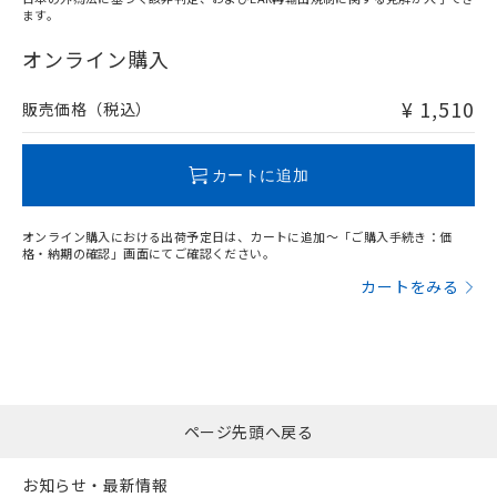
ます。
"対応済み"や非含有の記載がされた商品であっても、流通
在庫等で未対応品が混在する可能性があります。
オンライン購入
非含有品が必要な際は、弊社営業部門もしくは販売店へお
問い合わせください。
¥ 1,510
販売価格（税込）
この製品のRoHS/REACH対応状況ページへ
カートに追加
オンライン購入における出荷予定日は、カートに追加～「ご購入手続き：価
格・納期の確認」画面にてご確認ください。
カートをみる
ページ先頭へ戻る
お知らせ・最新情報