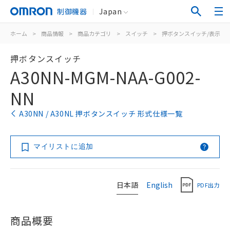
制御機器
Japan
ホーム
>
商品情報
>
商品カテゴリ
>
スイッチ
>
押ボタンスイッチ/表示灯
押ボタンスイッチ
A30NN-MGM-NAA-G002-
NN
A30NN / A30NL 押ボタンスイッチ 形式仕様一覧
マイリストに追加
日本語
English
PDF出力
商品概要