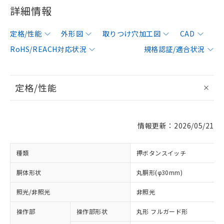
詳細情報
定格/性能
外形図
取りつけ穴加工図
CAD
RoHS/REACH対応状況
規格認証/適合状況
定格/性能
情報更新：2026/05/21
種類
押ボタンスイッチ
胴体形状
丸胴形(φ30mm)
照光/非照光
非照光
操作部
操作部形状
丸形 フルガード形