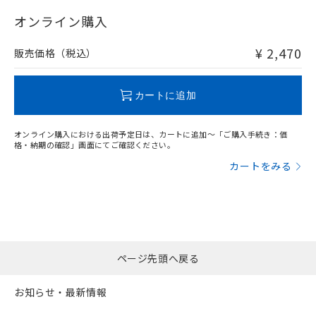
"対応済み"や非含有の記載がされた商品であっても、流通
在庫等で未対応品が混在する可能性があります。
オンライン購入
非含有品が必要な際は、弊社営業部門もしくは販売店へお
問い合わせください。
¥ 2,470
販売価格（税込）
この製品のRoHS/REACH対応状況ページへ
カートに追加
オンライン購入における出荷予定日は、カートに追加～「ご購入手続き：価
格・納期の確認」画面にてご確認ください。
カートをみる
ページ先頭へ戻る
お知らせ・最新情報