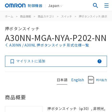
制御機器
Japan
ホーム
>
商品情報
>
商品カテゴリ
>
スイッチ
>
押ボタンスイッチ/表示灯
押ボタンスイッチ
A30NN-MGA-NYA-P202-NN
A30NN / A30NL 押ボタンスイッチ 形式仕様一覧
マイリストに追加
日本語
English
PDF出力
商品概要
押ボタンスイッチ（φ30）, 非照光,