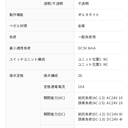
透明/不透明
不透明
動作機能
オルタネイト
ベゼル材質
金属
負荷
一般負荷用
最小適用負荷
DC5V 6mA
スイッチユニット構成
ユニット位置1: NC
ユニット位置3: NC
接点定格
接点構成
2b
※1 対応状況
定格通電電流
10A
対応済み：EU RoHS指令（10物質）の
開閉能力(AC)
抵抗負荷(AC-12): AC24V 10A/A
非含有に対応した製品が提供可能な商品で
誘導負荷(AC-15): AC24V 10A/AC
す。
対応予定：EU RoHS指令（10物質）の非含
開閉能力(DC)
抵抗負荷(DC-12): DC24V 8A/DC
ご利用条件
有に対応した製品に切り替える予定のある
誘導負荷(DC-13): DC24V 4A/DC
商品です。