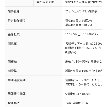
開閉能力説明
測定条件: 周囲温度 20±2℃、
対応予定なし：EU RoHS指令（10物質）の
以下の条件をお読みいただき、同意のうえ
非含有に非対応の商品で、対応品を出す予
ご利用ください。
端子仕様
プッシュインPlus端子台
定はありません。
調査・確認中：EU RoHS指令（10物質）の
本サービスは、当社制御機器事業取扱
許容操作頻度
電気的: 最大30回/分
※1 中国RoHS○×表
非含有の対応状況を調査中または確認中の
機械的: 最大60回/分
商品の当社在庫状況および標準価格
商品です。
(税抜)を提供させていただくもので
「○」：最大均質材料含有率が中国RoHSの
非該当品：ライセンス料など無形物で、有
絶縁抵抗
100MΩ以上 (DC500Vメガ)
す。
基準値以下であることを示します。
害物質有無と関係のない商品です。
当社制御機器事業取扱商品の中には、
「×」：最大均質材料含有率が中国RoHSの
仕入先様の事情により、非含有部品として
耐電圧
各端子とアース間: AC2500V 50/
本サービスの対象外となる商品もある
基準値を超えていることを示します。
いたものが、含有品と判明した場合などや
同極端子間: AC2500V 50/60Hz
当社は、これら貴社製品のうち、外国
ことをご了承ください。
「－」：未確認です。当社販売部門へお問
(初期値)
むを得ず変更することがあります。
為替および外国貿易法に定める商品
在庫状況および標準価格照会結果は、
い合わせください。
（以下｢規制貨物等」という）を輸出
記載している更新日時点での社内デー
耐振動
誤動作: 10～55Hz 複振幅 1.
*EU RoHS指令（10物質）：
または国外への提供する場合は、日本
記
タに基づき作成されるものであり、閲
説明
鉛(Pb) 1000ppm以下、 水銀(Hg) 1000ppm以下、 カド
*中国RoHS10物質の基準値 (GB/T26572)：
国政府の輸出許可(または役務取引許
号
覧された時点での実際の在庫および標
ミウム(Cd) 100ppm以下、
2
耐衝撃
誤動作: 最大1000m/s
(接点開
Pb(鉛) :1000ppm、 Hg(水銀) : 1000ppm、 Cd(カドミウ
可)を取得するなどの必要な手続きを
六価クロム(Cr(Ⅵ)) 1000ppm以下、ポリ臭化ビフェニル
ム) : 100ppm、
準価格とは異なる場合があることをご
類(PBB) 1000ppm以下、ポリ臭化ジフェニルエーテル類
Cr(Ⅵ)(六価クロム) : 1000ppm、 PBBs(ポリ臭化ビフェ
とります。
周囲温度範囲
使用時: -25～70℃ (ただし
了承ください。
(PBDE) 1000ppm以下、フタル酸ビス(2-エチルヘキシ
○
一定数以上の在庫あり
ニル類) : 1000ppm、 PBDEs(ポリ臭化ジフェニルエーテ
当社は規制貨物を破棄する場合は、完
保存時: -40～80℃ (ただし
ル) (DEHP)(別名：DOP) 1000ppm以下、フタル酸ブチ
正式な納期状況および標準価格はお客
ル類) : 1000ppm、
ルベンジル（BBP） 1000ppm以下、フタル酸ジブチル
全に破砕するなど、違法に輸出されな
DBP(フタル酸ジブチル) : 1000ppm、 DIBP(フタル酸ジ
様のお取引先、またはお客様担当のオ
（DBP） 1000ppm以下、フタル酸ジイソブチル
イソブチル) : 1000ppm、 BBP(フタル酸ブチルベンジ
△
一定数には満たないが在庫あり
周囲湿度範囲
使用時: 35～85%RH
いよう必要な手段を講じます。
ムロン制御機器販売店・当社販売員に
(DIBP) 1000ppm以下
ル) : 1000ppm、
当社は貴社製品を、核兵器、ミサイ
但し、RoHS指令で産業用監視および制御機器に対する
DEHP(フタル酸ビス(2-エチルヘキシル)) : 1000ppm
ご相談ください。
適用除外項目は除く。
保護構造
パネル前面: IP66
ル、化学兵器、生物兵器またはその他
－
在庫なし(最新の在庫状況につ
オムロン制御機器販売店や当社販売拠
フタル酸エステル類の４物質については閾値を超える意