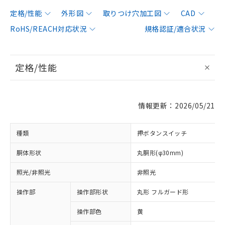
定格/性能
外形図
取りつけ穴加工図
CAD
RoHS/REACH対応状況
規格認証/適合状況
定格/性能
情報更新：2026/05/21
種類
押ボタンスイッチ
胴体形状
丸胴形(φ30mm)
照光/非照光
非照光
操作部
操作部形状
丸形 フルガード形
操作部色
黄