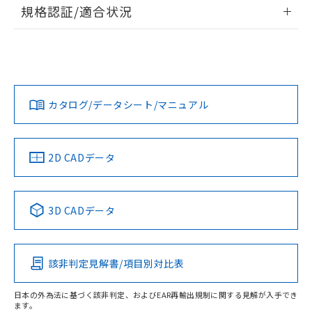
情報更新：2026/7/29
規格認証/適合状況
荷製品に未対応品が混在することから備考
欄に対応日を記載しておりました。
ログイン/会員登録
EU RoHS
注意事項・凡例
A30NN-MGA-NYA-P202-NNについての規格認証/適合状況に
既に当社にて対応品への在庫切替を完了
ついては、「カスタマーサポートセンタ お客様相談室」また
していることから、特段のことがない限
は貴社担当オムロン営業員または販売店にお問い合わせくだ
り、2022年1月12日より割愛しておりま
対応状況
対応予定月
※1
※2
さい。
ダウンロードデータをご利用いただく前に、以下を必ずお読
す。
みください。
カタログ/データシート/マニュアル
対応済み
ソフトウェアの使用条件
お問い合わせ
中国 RoHS
注意事項・凡例
2D CADデータ
中国 RoHS表
※1 ※2
3D CADデータ
Pb
Hg
Cd
Cr(VI)
該非判定見解書/項目別対比表
O
O
O
O
日本の外為法に基づく該非判定、およびEAR再輸出規制に関する見解が入手でき
ます。