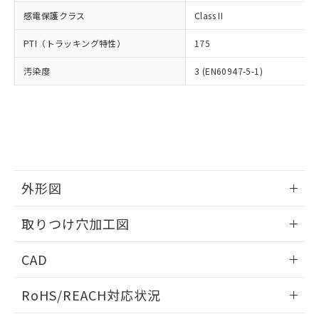
武器並びにこれらの製造装置等に一切
いては、お客様のお取引先、ま
図的な使用がないことを確認しています。
点は「
販売ネットワーク
」をご確認
感電保護クラス
Class II
※2 環境保護使用期限
使用いたしません。
たはお客様担当のオムロン制御
ください。
当社は、貴社製品を第三者に販売する
機器販売店・当社販売員にご確
在庫状況および標準価格結果を当社の
PTI（トラッキング特性）
175
※2 対応予定月
「ｅ」：有害物質（10物質）のすべてが基
場合は、上記1、2および3の内容を当
認ください)
事前の承諾なく第三者に漏洩または開
準値以下であることを示します。
該第三者に通知します。また当社は、
示しないようお願いします。
汚染度
3 (EN60947-5-1)
部品在庫の切り替え状況などにより、予定
「10」：通常の使用状況下において有害物
販売先および販売に係わる関係者が違
マイパーツ機能（部品リスト作成サー
空
受注生産機種、また在庫状況の
月が前後することがあります。
質が外部に漏えいし、環境に深刻な影響を
法に輸出するおそれがある場合は、取
ビス）をご利用いただくには、I-Web
白
情報を公開していない機種
及ぼさない年数を意味します。
り引きをいたしません。
メンバーズにご登録されている必要が
「－」：未確認です。当社販売部門へお問
あります。
い合わせください。
お客様が当ウェブサイト上で当社にご
※3 非含有証明書ダウンロード
登録された部品リストについて、当社
および当社の共同利用者が、当社の製
下記の非含有証明書をダウンロードするこ
外形図
品・サービスに関するお客様との取
とができます。
合意する
キャンセル
引・商談に必要な範囲で利用すること
情報更新：2026/05/21
をご了承ください。
取りつけ穴加工図
EU RoHS指令（10物質）の非含有証明書
※当社の共同利用者とは、
"個人情報
51物質の非含有証明書（当社基準）
情報更新：2026/05/21
の共同利用に関して"
の「1.共同利
CAD
※本証明書は発行日時点で非含有を証明す
用者の範囲」に記載されている法人を
るもので、過去に遡って非含有を証明する
指します。
ログイン/会員登録いただくと、CADデータをダウンロー
ものではありません。
RoHS/REACH対応状況
ドすることができます。
また、RoHS指令のフタル酸エステル類４
物質の対応では、対応完了までの期間は出