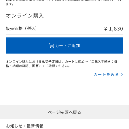
ます。
"対応済み"や非含有の記載がされた商品であっても、流通
在庫等で未対応品が混在する可能性があります。
オンライン購入
非含有品が必要な際は、弊社営業部門もしくは販売店へお
問い合わせください。
¥ 1,830
販売価格（税込）
この製品のRoHS/REACH対応状況ページへ
カートに追加
オンライン購入における出荷予定日は、カートに追加～「ご購入手続き：価
格・納期の確認」画面にてご確認ください。
カートをみる
ページ先頭へ戻る
お知らせ・最新情報