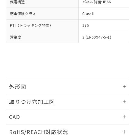
－
在庫なし(最新の在庫状況につ
オムロン制御機器販売店や当社販売拠
保護構造
パネル前面: IP66
フタル酸エステル類の４物質については閾値を超える意
武器並びにこれらの製造装置等に一切
いては、お客様のお取引先、ま
図的な使用がないことを確認しています。
点は「
販売ネットワーク
」をご確認
※2 環境保護使用期限
使用いたしません。
たはお客様担当のオムロン制御
感電保護クラス
Class II
ください。
当社は、貴社製品を第三者に販売する
機器販売店・当社販売員にご確
在庫状況および標準価格結果を当社の
※2 対応予定月
「ｅ」：有害物質（10物質）のすべてが基
場合は、上記1、2および3の内容を当
PTI（トラッキング特性）
175
認ください)
事前の承諾なく第三者に漏洩または開
準値以下であることを示します。
該第三者に通知します。また当社は、
示しないようお願いします。
部品在庫の切り替え状況などにより、予定
「10」：通常の使用状況下において有害物
汚染度
3 (EN60947-5-1)
販売先および販売に係わる関係者が違
マイパーツ機能（部品リスト作成サー
空
受注生産機種、また在庫状況の
月が前後することがあります。
質が外部に漏えいし、環境に深刻な影響を
法に輸出するおそれがある場合は、取
ビス）をご利用いただくには、I-Web
白
情報を公開していない機種
及ぼさない年数を意味します。
り引きをいたしません。
メンバーズにご登録されている必要が
「－」：未確認です。当社販売部門へお問
あります。
い合わせください。
お客様が当ウェブサイト上で当社にご
※3 非含有証明書ダウンロード
登録された部品リストについて、当社
および当社の共同利用者が、当社の製
下記の非含有証明書をダウンロードするこ
品・サービスに関するお客様との取
外形図
とができます。
合意する
キャンセル
引・商談に必要な範囲で利用すること
をご了承ください。
情報更新：2026/05/21
EU RoHS指令（10物質）の非含有証明書
取りつけ穴加工図
※当社の共同利用者とは、
"個人情報
51物質の非含有証明書（当社基準）
の共同利用に関して"
の「1.共同利
情報更新：2026/05/21
※本証明書は発行日時点で非含有を証明す
用者の範囲」に記載されている法人を
CAD
るもので、過去に遡って非含有を証明する
指します。
ものではありません。
ログイン/会員登録いただくと、CADデータをダウンロー
RoHS/REACH対応状況
また、RoHS指令のフタル酸エステル類４
ドすることができます。