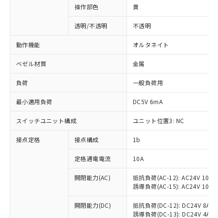
操作部色
黄
透明/不透明
不透明
動作機能
オルタネイト
ベゼル材質
金属
負荷
一般負荷用
最小適用負荷
DC5V 6mA
スイッチユニット構成
ユニット位置3: NC
接点定格
接点構成
1b
※1 対応状況
定格通電電流
10A
対応済み：EU RoHS指令（10物質）の
非含有に対応した製品が提供可能な商品で
開閉能力(AC)
抵抗負荷(AC-12): AC24V 10A/A
誘導負荷(AC-15): AC24V 10A/AC
す。
対応予定：EU RoHS指令（10物質）の非含
ご利用条件
開閉能力(DC)
抵抗負荷(DC-12): DC24V 8A/DC
有に対応した製品に切り替える予定のある
誘導負荷(DC-13): DC24V 4A/DC