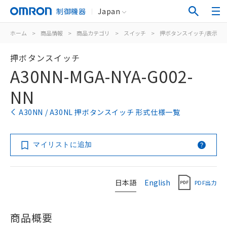
制御機器
Japan
ホーム
>
商品情報
>
商品カテゴリ
>
スイッチ
>
押ボタンスイッチ/表示灯
押ボタンスイッチ
A30NN-MGA-NYA-G002-
NN
A30NN / A30NL 押ボタンスイッチ 形式仕様一覧
マイリストに追加
日本語
English
PDF出力
商品概要