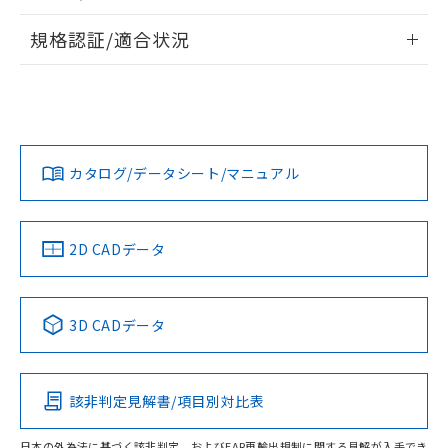
物質の対応では、対応完了までの期間は出
情報更新：2026/7/29
荷製品に未対応品が混在することから備考
規格認証/適合状況
欄に対応日を記載しておりました。
ログイン/会員登録
EU RoHS
注意事項・凡例
既に当社にて対応品への在庫切替を完了
A30NN-MGA-NYA-G002-NNについての規格認証/適合状況に
していることから、特段のことがない限
ついては、「カスタマーサポートセンタ お客様相談室」また
り、2022年1月12日より割愛しておりま
は貴社担当オムロン営業員または販売店にお問い合わせくだ
対応状況
対応予定月
※1
※2
す。
さい。
ダウンロードデータをご利用いただく前に、以下を必ずお読
みください。
カタログ/データシート/マニュアル
対応済み
ソフトウェアの使用条件
お問い合わせ
中国 RoHS
注意事項・凡例
2D CADデータ
中国 RoHS表
※1 ※2
3D CADデータ
Pb
Hg
Cd
Cr(VI)
該非判定見解書/項目別対比表
O
O
O
O
日本の外為法に基づく該非判定、およびEAR再輸出規制に関する見解が入手でき