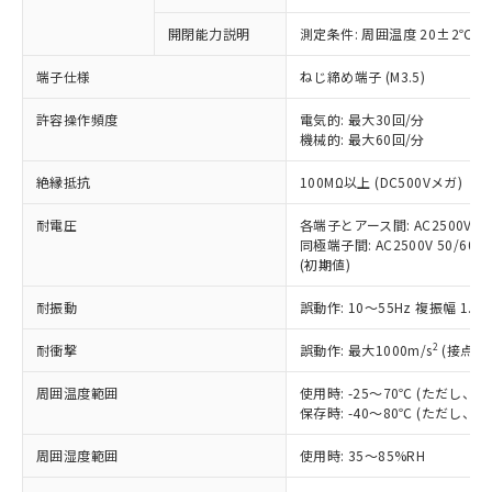
商品です。
対応予定なし：EU RoHS指令（10物質）の
開閉能力説明
測定条件: 周囲温度 20±2℃、
以下の条件をお読みいただき、同意のうえ
非含有に非対応の商品で、対応品を出す予
ご利用ください。
定はありません。
端子仕様
ねじ締め端子 (M3.5)
調査・確認中：EU RoHS指令（10物質）の
本サービスは、当社制御機器事業取扱
※1 中国RoHS○×表
非含有の対応状況を調査中または確認中の
許容操作頻度
電気的: 最大30回/分
商品の当社在庫状況および標準価格
商品です。
機械的: 最大60回/分
(税抜)を提供させていただくもので
「○」：最大均質材料含有率が中国RoHSの
非該当品：ライセンス料など無形物で、有
す。
絶縁抵抗
基準値以下であることを示します。
100MΩ以上 (DC500Vメガ)
害物質有無と関係のない商品です。
当社制御機器事業取扱商品の中には、
「×」：最大均質材料含有率が中国RoHSの
仕入先様の事情により、非含有部品として
本サービスの対象外となる商品もある
耐電圧
各端子とアース間: AC2500V 50/
基準値を超えていることを示します。
いたものが、含有品と判明した場合などや
当社は、これら貴社製品のうち、外国
ことをご了承ください。
同極端子間: AC2500V 50/60Hz
「－」：未確認です。当社販売部門へお問
むを得ず変更することがあります。
為替および外国貿易法に定める商品
(初期値)
在庫状況および標準価格照会結果は、
い合わせください。
（以下｢規制貨物等」という）を輸出
記載している更新日時点での社内デー
*EU RoHS指令（10物質）：
または国外への提供する場合は、日本
耐振動
誤動作: 10～55Hz 複振幅 1.
記
タに基づき作成されるものであり、閲
説明
鉛(Pb) 1000ppm以下、 水銀(Hg) 1000ppm以下、 カド
*中国RoHS10物質の基準値 (GB/T26572)：
国政府の輸出許可(または役務取引許
号
覧された時点での実際の在庫および標
ミウム(Cd) 100ppm以下、
Pb(鉛) :1000ppm、 Hg(水銀) : 1000ppm、 Cd(カドミウ
2
耐衝撃
誤動作: 最大1000m/s
(接点開
可)を取得するなどの必要な手続きを
六価クロム(Cr(Ⅵ)) 1000ppm以下、ポリ臭化ビフェニル
ム) : 100ppm、
準価格とは異なる場合があることをご
類(PBB) 1000ppm以下、ポリ臭化ジフェニルエーテル類
Cr(Ⅵ)(六価クロム) : 1000ppm、 PBBs(ポリ臭化ビフェ
とります。
了承ください。
(PBDE) 1000ppm以下、フタル酸ビス(2-エチルヘキシ
○
一定数以上の在庫あり
ニル類) : 1000ppm、 PBDEs(ポリ臭化ジフェニルエーテ
周囲温度範囲
使用時: -25～70℃ (ただし
当社は規制貨物を破棄する場合は、完
ル) (DEHP)(別名：DOP) 1000ppm以下、フタル酸ブチ
正式な納期状況および標準価格はお客
ル類) : 1000ppm、
保存時: -40～80℃ (ただし
ルベンジル（BBP） 1000ppm以下、フタル酸ジブチル
全に破砕するなど、違法に輸出されな
DBP(フタル酸ジブチル) : 1000ppm、 DIBP(フタル酸ジ
様のお取引先、またはお客様担当のオ
（DBP） 1000ppm以下、フタル酸ジイソブチル
イソブチル) : 1000ppm、 BBP(フタル酸ブチルベンジ
△
一定数には満たないが在庫あり
いよう必要な手段を講じます。
ムロン制御機器販売店・当社販売員に
(DIBP) 1000ppm以下
ル) : 1000ppm、
周囲湿度範囲
使用時: 35～85%RH
当社は貴社製品を、核兵器、ミサイ
但し、RoHS指令で産業用監視および制御機器に対する
DEHP(フタル酸ビス(2-エチルヘキシル)) : 1000ppm
ご相談ください。
適用除外項目は除く。
ル、化学兵器、生物兵器またはその他