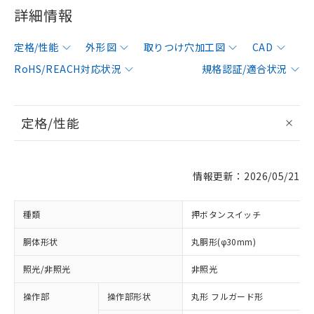
詳細情報
定格/性能
外形図
取りつけ穴加工図
CAD
RoHS/REACH対応状況
規格認証/適合状況
定格/性能
情報更新：2026/05/21
種類
押ボタンスイッチ
胴体形状
丸胴形(φ30mm)
照光/非照光
非照光
操作部
操作部形状
丸形 フルガード形