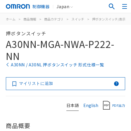
制御機器
Japan
ホーム
>
商品情報
>
商品カテゴリ
>
スイッチ
>
押ボタンスイッチ/表示灯
押ボタンスイッチ
A30NN-MGA-NWA-P222-
NN
A30NN / A30NL 押ボタンスイッチ 形式仕様一覧
マイリストに追加
日本語
English
PDF出力
商品概要