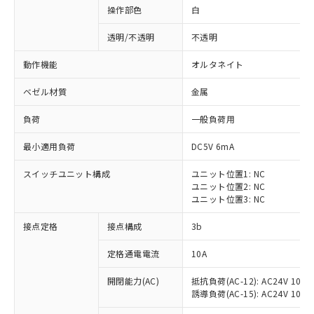
操作部色
白
透明/不透明
不透明
動作機能
オルタネイト
ベゼル材質
金属
負荷
一般負荷用
最小適用負荷
DC5V 6mA
スイッチユニット構成
ユニット位置1: NC
ユニット位置2: NC
ユニット位置3: NC
※1 対応状況
接点定格
接点構成
3b
対応済み：EU RoHS指令（10物質）の
定格通電電流
10A
非含有に対応した製品が提供可能な商品で
開閉能力(AC)
抵抗負荷(AC-12): AC24V 10A/A
す。
誘導負荷(AC-15): AC24V 10A/AC
対応予定：EU RoHS指令（10物質）の非含
ご利用条件
有に対応した製品に切り替える予定のある