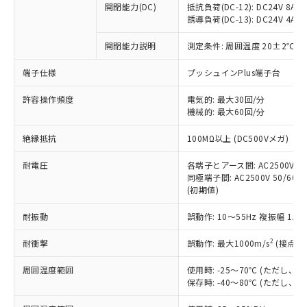
開閉能力(DC)
抵抗負荷(DC-12): DC24V 8A/DC
商品です。
誘導負荷(DC-13): DC24V 4A/DC
対応予定なし：EU RoHS指令（10物質）の
以下の条件をお読みいただき、同意のうえ
非含有に非対応の商品で、対応品を出す予
開閉能力説明
測定条件: 周囲温度 20±2℃、
ご利用ください。
定はありません。
調査・確認中：EU RoHS指令（10物質）の
端子仕様
プッシュインPlus端子台
本サービスは、当社制御機器事業取扱
※1 中国RoHS○×表
非含有の対応状況を調査中または確認中の
商品の当社在庫状況および標準価格
許容操作頻度
商品です。
電気的: 最大30回/分
(税抜)を提供させていただくもので
「○」：最大均質材料含有率が中国RoHSの
機械的: 最大60回/分
非該当品：ライセンス料など無形物で、有
す。
基準値以下であることを示します。
害物質有無と関係のない商品です。
当社制御機器事業取扱商品の中には、
絶縁抵抗
100MΩ以上 (DC500Vメガ)
「×」：最大均質材料含有率が中国RoHSの
仕入先様の事情により、非含有部品として
本サービスの対象外となる商品もある
基準値を超えていることを示します。
いたものが、含有品と判明した場合などや
当社は、これら貴社製品のうち、外国
ことをご了承ください。
耐電圧
各端子とアース間: AC2500V 50/
「－」：未確認です。当社販売部門へお問
むを得ず変更することがあります。
為替および外国貿易法に定める商品
同極端子間: AC2500V 50/60Hz
在庫状況および標準価格照会結果は、
い合わせください。
（以下｢規制貨物等」という）を輸出
(初期値)
記載している更新日時点での社内デー
*EU RoHS指令（10物質）：
または国外への提供する場合は、日本
記
タに基づき作成されるものであり、閲
説明
鉛(Pb) 1000ppm以下、 水銀(Hg) 1000ppm以下、 カド
*中国RoHS10物質の基準値 (GB/T26572)：
耐振動
誤動作: 10～55Hz 複振幅 1.
国政府の輸出許可(または役務取引許
号
覧された時点での実際の在庫および標
ミウム(Cd) 100ppm以下、
Pb(鉛) :1000ppm、 Hg(水銀) : 1000ppm、 Cd(カドミウ
可)を取得するなどの必要な手続きを
六価クロム(Cr(Ⅵ)) 1000ppm以下、ポリ臭化ビフェニル
ム) : 100ppm、
準価格とは異なる場合があることをご
類(PBB) 1000ppm以下、ポリ臭化ジフェニルエーテル類
2
耐衝撃
誤動作: 最大1000m/s
(接点開
Cr(Ⅵ)(六価クロム) : 1000ppm、 PBBs(ポリ臭化ビフェ
とります。
了承ください。
(PBDE) 1000ppm以下、フタル酸ビス(2-エチルヘキシ
○
一定数以上の在庫あり
ニル類) : 1000ppm、 PBDEs(ポリ臭化ジフェニルエーテ
当社は規制貨物を破棄する場合は、完
ル) (DEHP)(別名：DOP) 1000ppm以下、フタル酸ブチ
正式な納期状況および標準価格はお客
ル類) : 1000ppm、
周囲温度範囲
使用時: -25～70℃ (ただし
ルベンジル（BBP） 1000ppm以下、フタル酸ジブチル
全に破砕するなど、違法に輸出されな
DBP(フタル酸ジブチル) : 1000ppm、 DIBP(フタル酸ジ
様のお取引先、またはお客様担当のオ
保存時: -40～80℃ (ただし
（DBP） 1000ppm以下、フタル酸ジイソブチル
イソブチル) : 1000ppm、 BBP(フタル酸ブチルベンジ
△
一定数には満たないが在庫あり
いよう必要な手段を講じます。
ムロン制御機器販売店・当社販売員に
(DIBP) 1000ppm以下
ル) : 1000ppm、
当社は貴社製品を、核兵器、ミサイ
但し、RoHS指令で産業用監視および制御機器に対する
DEHP(フタル酸ビス(2-エチルヘキシル)) : 1000ppm