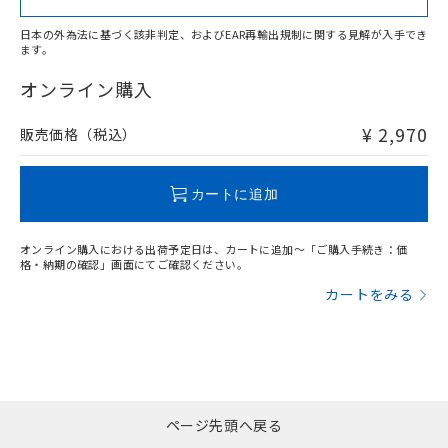
日本の外為法に基づく該非判定、およびEAR再輸出規制に関する見解が入手でき
ます。
"対応済み"や非含有の記載がされた商品であっても、流通
在庫等で未対応品が混在する可能性があります。
オンライン購入
非含有品が必要な際は、弊社営業部門もしくは販売店へお
問い合わせください。
¥ 2,970
販売価格（税込）
この製品のRoHS/REACH対応状況ページへ
カートに追加
オンライン購入における出荷予定日は、カートに追加～「ご購入手続き：価
格・納期の確認」画面にてご確認ください。
カートをみる
ページ先頭へ戻る