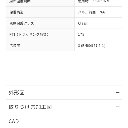
ご相談ください。
周囲湿度範囲
使用時: 35～85%RH
適用除外項目は除く。
ル、化学兵器、生物兵器またはその他
－
在庫なし(最新の在庫状況につ
オムロン制御機器販売店や当社販売拠
フタル酸エステル類の４物質については閾値を超える意
武器並びにこれらの製造装置等に一切
いては、お客様のお取引先、ま
図的な使用がないことを確認しています。
保護構造
パネル前面: IP66
点は「
販売ネットワーク
」をご確認
※2 環境保護使用期限
使用いたしません。
たはお客様担当のオムロン制御
ください。
当社は、貴社製品を第三者に販売する
感電保護クラス
Class II
機器販売店・当社販売員にご確
在庫状況および標準価格結果を当社の
※2 対応予定月
「ｅ」：有害物質（10物質）のすべてが基
場合は、上記1、2および3の内容を当
認ください)
事前の承諾なく第三者に漏洩または開
準値以下であることを示します。
PTI（トラッキング特性）
175
該第三者に通知します。また当社は、
示しないようお願いします。
部品在庫の切り替え状況などにより、予定
「10」：通常の使用状況下において有害物
販売先および販売に係わる関係者が違
マイパーツ機能（部品リスト作成サー
空
受注生産機種、また在庫状況の
汚染度
3 (EN60947-5-1)
月が前後することがあります。
質が外部に漏えいし、環境に深刻な影響を
法に輸出するおそれがある場合は、取
ビス）をご利用いただくには、I-Web
白
情報を公開していない機種
及ぼさない年数を意味します。
り引きをいたしません。
メンバーズにご登録されている必要が
「－」：未確認です。当社販売部門へお問
あります。
い合わせください。
お客様が当ウェブサイト上で当社にご
※3 非含有証明書ダウンロード
登録された部品リストについて、当社
および当社の共同利用者が、当社の製
下記の非含有証明書をダウンロードするこ
品・サービスに関するお客様との取
とができます。
合意する
キャンセル
引・商談に必要な範囲で利用すること
外形図
をご了承ください。
EU RoHS指令（10物質）の非含有証明書
※当社の共同利用者とは、
情報更新：2026/05/21
"個人情報
取りつけ穴加工図
51物質の非含有証明書（当社基準）
の共同利用に関して"
の「1.共同利
※本証明書は発行日時点で非含有を証明す
用者の範囲」に記載されている法人を
情報更新：2026/05/21
るもので、過去に遡って非含有を証明する
CAD
指します。
ものではありません。