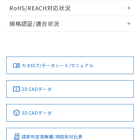
また、RoHS指令のフタル酸エステル類４
ログイン/会員登録いただくと、CADデータをダウンロー
RoHS/REACH対応状況
物質の対応では、対応完了までの期間は出
ドすることができます。
荷製品に未対応品が混在することから備考
情報更新：2026/7/29
欄に対応日を記載しておりました。
規格認証/適合状況
既に当社にて対応品への在庫切替を完了
ログイン/会員登録
EU RoHS
注意事項・凡例
A30NN-MGA-NWA-P222-NNについての規格認証/適合状況に
していることから、特段のことがない限
ついては、「カスタマーサポートセンタ お客様相談室」また
り、2022年1月12日より割愛しておりま
は貴社担当オムロン営業員または販売店にお問い合わせくだ
す。
対応状況
対応予定月
※1
※2
さい。
ダウンロードデータをご利用いただく前に、以下を必ずお読
みください。
カタログ/データシート/マニュアル
対応済み
ソフトウェアの使用条件
お問い合わせ
中国 RoHS
注意事項・凡例
2D CADデータ
中国 RoHS表
※1 ※2
3D CADデータ
Pb
Hg
Cd
Cr(VI)
該非判定見解書/項目別対比表
O
O
O
O