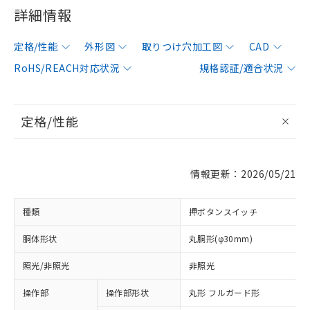
詳細情報
定格/性能
外形図
取りつけ穴加工図
CAD
RoHS/REACH対応状況
規格認証/適合状況
定格/性能
情報更新：2026/05/21
種類
押ボタンスイッチ
胴体形状
丸胴形(φ30mm)
照光/非照光
非照光
操作部
操作部形状
丸形 フルガード形