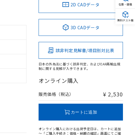
2D CADデータ
在庫・価格
無料テスト機
3D CADデータ
該非判定見解書/項目別対比表
日本の外為法に基づく該非判定、およびEAR再輸出規
制に関する見解が入手できます。
オンライン購入
¥ 2,530
販売価格（税込）
カートに追加
オンライン購入における出荷予定日は、カートに追加
～「ご購入手続き：価格・納期の確認」画面にてご確