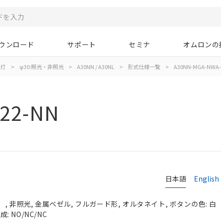
ウンロード
サポート
セミナ
オムロンの
示灯
>
φ30:照光・非照光
>
A30NN / A30NL
>
形式仕様一覧
>
A30NN-MGA-NWA-
22-NN
日本語
English
, 非照光, 金属ベゼル, フルガード形, オルタネイト, ボタンの色: 白
: NO/NC/NC