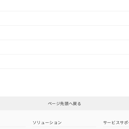
情報更新：2
情報更新：2
ードすることができます。
情報更新：
ログイン/会員登録
適合状況については、「カスタマーサポートセンタ お客様相談室」または貴
みください。
非含有証明書
※3
ページ先頭へ戻る
ダウンロードはこちら
ソリューション
サービスサポ