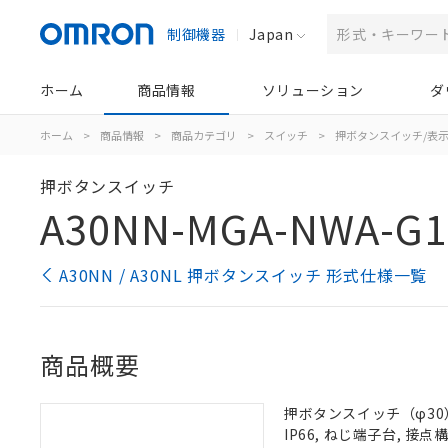
制御機器
Japan
ホーム
商品情報
ソリューション
ダ
ホーム
>
商品情報
>
商品カテゴリ
>
スイッチ
>
押ボタンスイッチ/表
押ボタンスイッチ
A30NN-MGA-NWA-G1
A30NN / A30NL 押ボタンスイッチ 形式仕様一覧
商品概要
押ボタンスイッチ（φ30）
IP66, ねじ端子台, 接点構成