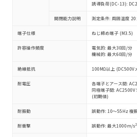
のであり、閲
ます。
Cr(Ⅵ)(六価クロム) : 
フタル酸エステル類の４
誘導負荷(DC-13): DC24
○
一定数以
DBP(フタル酸ジブチル) :
い。
当社は貴社製
DEHP(フタル酸ビス(2-エ
正式な納期状
置等に一切使
開閉能力説明
測定条件: 周囲温度 2
当社販売員に
※2 対応予定月
△
一定数に
当社は、貴社
オムロン制御
また当社は、
※2 環境保護使
在庫状況およ
部品在庫の切り替
たしません。
端子仕様
ねじ締め端子 (M3.5)
－
在庫なし
す。
「ｅ」：有害物質
機器販売
マイパーツ機
「10」：通常の
許容操作頻度
電気的: 最大30回/分
ている必要が
味します。
機械的: 最大60回/分
空
受注生産
お客様が当ウ
※3 非含有証明
「－」：未確認で
白
が、当社の製
絶縁抵抗
100MΩ以上 (DC500V
さい。
下記の非含有証明
※当社の共同
耐電圧
各端子とアース間: AC250
いる法人を指
EU RoHS指令（
同極端子間: AC2500V 5
51物質の非含有証
(初期値)
※本証明書は発行
また、RoHS指
混在することから
耐振動
誤動作: 10～55Hz 複
既に当社にて対応
り割愛しておりま
耐衝撃
誤動作: 最大1000m/s