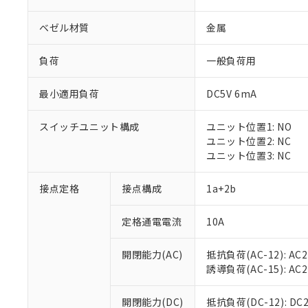
ベゼル材質
金属
負荷
一般負荷用
最小適用負荷
DC5V 6mA
※1 対応状況
スイッチユニット構成
ユニット位置1: NO
対応済み：EU
ユニット位置2: NC
対応予定：EU R
ユニット位置3: NC
対応予定なし：EU
調査・確認中：EU
ご利用条件
接点定格
接点構成
1a+2b
非該当品：ライセ
※1 中国RoHS
仕入先様の事情に
定格通電電流
10A
があります。
以下の条件をお読
「○」：最大均質
「×」：最大均質
本サービスは
当社は、これ
*EU RoHS指令（10物
開閉能力(AC)
抵抗負荷(AC-12): AC24
「－」：未確認で
鉛(Pb) 1000ppm以下、
くものです。
う）を輸出ま
誘導負荷(AC-15): AC24V
記
説明
六価クロム(Cr(Ⅵ)) 1
当社制御機器
などの必要な
フタル酸ビス(2-エチルヘ
号
*中国RoHS10物質の基準値 
ル（DBP） 1000ppm
在庫状況およ
当社は規制貨
Pb(鉛) :1000ppm、 Hg
開閉能力(DC)
抵抗負荷(DC-12): DC24
但し、RoHS指令で産