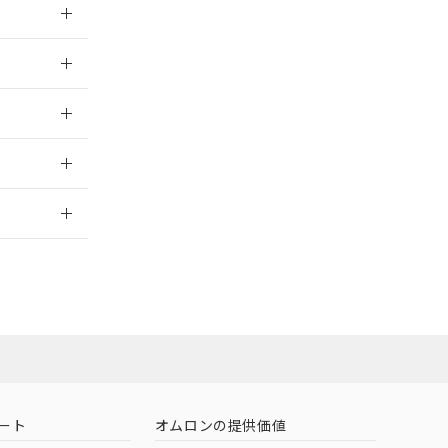
026/05/21
026/05/21
2026/7/29
社担当オムロン
お問い合わせ
ート
オムロンの提供価値