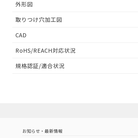
外形図
取りつけ穴加工図
CAD
ログイン/会員登録いただくと、CADデータをダウンロ
RoHS/REACH対応状況
規格認証/適合状況
EU RoHS
注意事項・凡例
A30NN-MGA-NWA-G122-NNについての規格認証/
営業員または販売店にお問い合わせください。
ダウンロードデータをご利用いただく前に、以下を必ずお読
対応状況
対応予定月
※1
※2
ソフトウェアの使用条件
対応済み
お知らせ・最新情報
中国 RoHS
注意事項・凡例