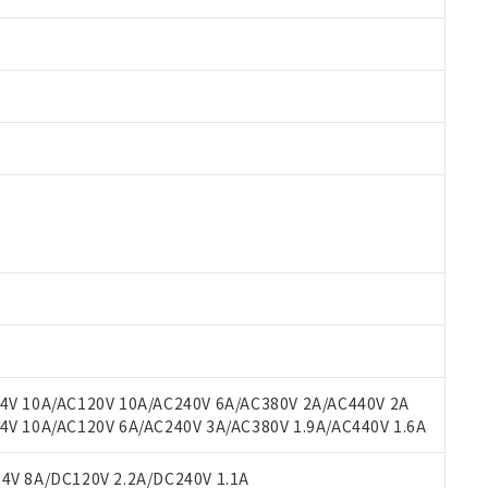
 RoHS指令（10物質）の非含有に対応した製品が提供可能な商品です
oHS指令（10物質）の非含有に対応した製品に切り替える予定のある
 RoHS指令（10物質）の非含有に非対応の商品で、対応品を出す予
 RoHS指令（10物質）の非含有の対応状況を調査中または確認中の
ンス料など無形物で、有害物質有無と関係のない商品です。
○×表
より、非含有部品としていたものが、含有品と判明した場合などやむ
みいただき、同意のうえご利用ください。
材料含有率が中国RoHSの基準値以下であることを示します。
材料含有率が中国RoHSの基準値を超えていることを示します。
、当社制御機器事業取扱商品の当社在庫状況および標準価格(税抜)
ら貴社製品のうち、外国為替および外国貿易法に定める商品（以下｢
質）：
V 10A/AC120V 10A/AC240V 6A/AC380V 2A/AC440V 2A
す。当社販売部門へお問い合わせください。
 水銀(Hg) 1000ppm以下、 カドミウム(Cd) 100ppm以下、
たは国外への提供する場合は、日本国政府の輸出許可(または役務取
 10A/AC120V 6A/AC240V 3A/AC380V 1.9A/AC440V 1.6A
000ppm以下、ポリ臭化ビフェニル類(PBB) 1000ppm以下、ポリ臭化ジフェニルエーテル類(P
事業取扱商品の中には、本サービスの対象外となる商品もあること
手続きをとります。
キシル) (DEHP)(別名：DOP) 1000ppm以下、フタル酸ブチルベンジル（BBP） 100
(GB/T26572)：
以下、フタル酸ジイソブチル (DIBP) 1000ppm以下
び標準価格照会結果は、記載している更新日時点での社内データに
物を破棄する場合は、完全に破砕するなど、違法に輸出されないよ
(水銀) : 1000ppm、 Cd(カドミウム) : 100ppm、
V 8A/DC120V 2.2A/DC240V 1.1A
業用監視および制御機器に対する適用除外項目は除く。