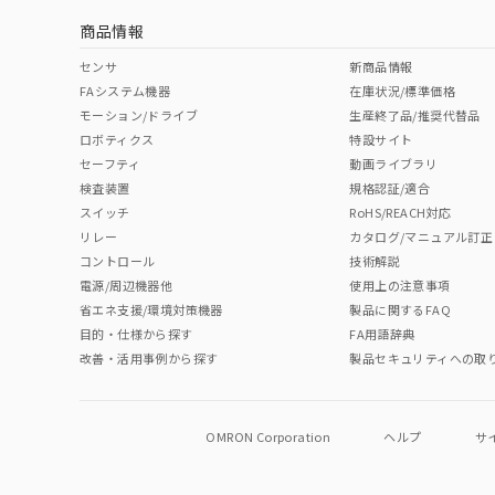
商品情報
中国 RoHS表
※1 ※2
センサ
新商品情報
FAシステム機器
在庫状況/標準価格
Pb
Hg
Cd
Cr(V
モーション/ドライブ
生産終了品/推奨代替品
ロボティクス
特設サイト
セーフティ
動画ライブラリ
検査装置
規格認証/適合
O
O
O
O
スイッチ
RoHS/REACH対応
リレー
カタログ/マニュアル訂正
コントロール
技術解説
"対応済み"や非含有の記載がされた商品であっても、流通
電源/周辺機器他
使用上の注意事項
非含有品が必要な際は、弊社営業部門もしくは販売店へお
省エネ支援/環境対策機器
製品に関するFAQ
目的・仕様から探す
FA用語辞典
改善・活用事例から探す
製品セキュリティへの取
OMRON Corporation
ヘルプ
サ