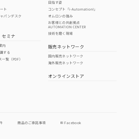
目指す姿
ポート
コンセプト「i-Automation!」
ジャパンデスク
オムロンの強み
お客様との共創拠点
AUTOMATION CENTER
DIBP
BBP
DEHP
環境保護
技術を磨く現場
・セミナ
使用期限
案内
販売ネットワーク
講する
O
O
O
e
国内販売ネットワーク
ス一覧（PDF）
海外販売ネットワーク
オンラインストア
状況ページへ
件
商品のご承諾事項
Facebook