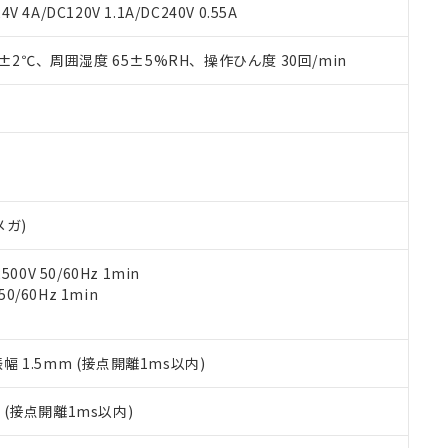
覧された時点での実際の在庫および標準価格とは異なる場合がある
1000ppm、 PBBs(ポリ臭化ビフェニル類) : 1000ppm、 PBDEs(ポリ臭化ジフェニルエーテル類
物質については閾値を超える意図的な使用がないことを確認しています。
V 4A/DC120V 1.1A/DC240V 0.55A
上の在庫あり
 1000ppm、 DIBP(フタル酸ジイソブチル) : 1000ppm、 BBP(フタル酸ブチルベンジル) :
品を、核兵器、ミサイル、化学兵器、生物兵器またはその他武器並
チルヘキシル)) : 1000ppm
況および標準価格はお客様のお取引先、またはお客様担当のオムロ
用いたしません。
0±2℃、周囲湿度 65±5%RH、操作ひん度 30回/min
ご相談ください。
は満たないが在庫あり
製品を第三者に販売する場合は、上記1、2および3の内容を当該第
機器販売店や当社販売拠点は「
販売ネットワーク
」をご確認くだ
販売先および販売に係わる関係者が違法に輸出するおそれがある場
用期限
び標準価格結果を当社の事前の承諾なく第三者に漏洩または開示し
え状況などにより、予定月が前後することがあります。
(最新の在庫状況については、お客様のお取引先、またはお客様担当
（10物質）のすべてが基準値以下であることを示します。
店・当社販売員にご確認ください)
能（部品リスト作成サービス）をご利用いただくには、I-Webメン
使用状況下において有害物質が外部に漏えいし、環境に深刻な影響を
あります。
機種、また在庫状況の情報を公開していない機種
ェブサイト上で当社にご登録された部品リストについて、当社およ
書ダウンロード
す。当社販売部門へお問い合わせください。
品・サービスに関するお客様との取引・商談に必要な範囲で利用す
合意する
キャンセル
メガ)
書をダウンロードすることができます。
利用者とは、
"個人情報の共同利用に関して"
の「1.共同利用者の
0V 50/60Hz 1min
します。
10物質）の非含有証明書
0/60Hz 1min
明書（当社基準）
日時点で非含有を証明するもので、過去に遡って非含有を証明するも
令のフタル酸エステル類４物質の対応では、対応完了までの期間は出
備考欄に対応日を記載しておりました。
振幅 1.5mm (接点開離1ms以内)
品への在庫切替を完了していることから、特段のことがない限り、20
す。
2
(接点開離1ms以内)