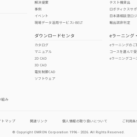
解決提案
テスト機貸出
事例
ロボティクスサ
イベント
日本語相談窓口
現場データ活用サービスi-BELT
輸出該非判定
I)
PBBs
PBDEs
DBP
ダウンロードセンタ
eラーニング
カタログ
eラーニングのご
マニュアル
コースを選んで受
O
O
O
2D CAD
eラーニングコー
3D CAD
電気制御CAD
在庫等で未対応品が混在する可能性があります。
ソフトウェア
問い合わせください。
この製品のRoHS/REACH対応
り組み
イトマップ
関連リンク
個人情報の
取り扱いについて
ご利用条
© Copyright OMRON Corporation 1996 - 2026.
All Rights Reserved.