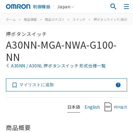
制御機器
Japan
ホーム
>
商品情報
>
商品カテゴリ
>
スイッチ
>
押ボタンスイッチ/表示灯
押ボタンスイッチ
A30NN-MGA-NWA-G100-
NN
A30NN / A30NL 押ボタンスイッチ 形式仕様一覧
マイリストに追加
日本語
English
PDF出力
商品概要