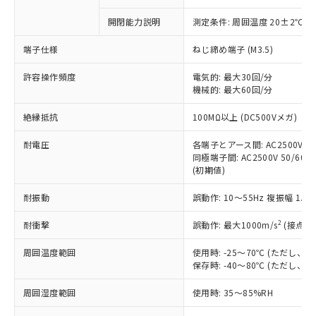
商品です。
対応予定なし：EU RoHS指令（10物質）の
開閉能力説明
測定条件: 周囲温度 20±2℃、
以下の条件をお読みいただき、同意のうえ
非含有に非対応の商品で、対応品を出す予
ご利用ください。
定はありません。
端子仕様
ねじ締め端子 (M3.5)
調査・確認中：EU RoHS指令（10物質）の
本サービスは、当社制御機器事業取扱
※1 中国RoHS○×表
非含有の対応状況を調査中または確認中の
許容操作頻度
電気的: 最大30回/分
商品の当社在庫状況および標準価格
商品です。
機械的: 最大60回/分
(税抜)を提供させていただくもので
「○」：最大均質材料含有率が中国RoHSの
非該当品：ライセンス料など無形物で、有
す。
絶縁抵抗
基準値以下であることを示します。
100MΩ以上 (DC500Vメガ)
害物質有無と関係のない商品です。
当社制御機器事業取扱商品の中には、
「×」：最大均質材料含有率が中国RoHSの
仕入先様の事情により、非含有部品として
本サービスの対象外となる商品もある
耐電圧
各端子とアース間: AC2500V 50/
基準値を超えていることを示します。
いたものが、含有品と判明した場合などや
当社は、これら貴社製品のうち、外国
ことをご了承ください。
同極端子間: AC2500V 50/60Hz
「－」：未確認です。当社販売部門へお問
むを得ず変更することがあります。
為替および外国貿易法に定める商品
(初期値)
在庫状況および標準価格照会結果は、
い合わせください。
（以下｢規制貨物等」という）を輸出
記載している更新日時点での社内デー
*EU RoHS指令（10物質）：
または国外への提供する場合は、日本
耐振動
誤動作: 10～55Hz 複振幅 1.
記
タに基づき作成されるものであり、閲
説明
鉛(Pb) 1000ppm以下、 水銀(Hg) 1000ppm以下、 カド
*中国RoHS10物質の基準値 (GB/T26572)：
国政府の輸出許可(または役務取引許
号
覧された時点での実際の在庫および標
ミウム(Cd) 100ppm以下、
Pb(鉛) :1000ppm、 Hg(水銀) : 1000ppm、 Cd(カドミウ
2
耐衝撃
誤動作: 最大1000m/s
(接点開
可)を取得するなどの必要な手続きを
六価クロム(Cr(Ⅵ)) 1000ppm以下、ポリ臭化ビフェニル
ム) : 100ppm、
準価格とは異なる場合があることをご
類(PBB) 1000ppm以下、ポリ臭化ジフェニルエーテル類
Cr(Ⅵ)(六価クロム) : 1000ppm、 PBBs(ポリ臭化ビフェ
とります。
了承ください。
(PBDE) 1000ppm以下、フタル酸ビス(2-エチルヘキシ
○
一定数以上の在庫あり
ニル類) : 1000ppm、 PBDEs(ポリ臭化ジフェニルエーテ
周囲温度範囲
使用時: -25～70℃ (ただし
当社は規制貨物を破棄する場合は、完
ル) (DEHP)(別名：DOP) 1000ppm以下、フタル酸ブチ
正式な納期状況および標準価格はお客
ル類) : 1000ppm、
保存時: -40～80℃ (ただし
ルベンジル（BBP） 1000ppm以下、フタル酸ジブチル
全に破砕するなど、違法に輸出されな
DBP(フタル酸ジブチル) : 1000ppm、 DIBP(フタル酸ジ
様のお取引先、またはお客様担当のオ
（DBP） 1000ppm以下、フタル酸ジイソブチル
イソブチル) : 1000ppm、 BBP(フタル酸ブチルベンジ
△
一定数には満たないが在庫あり
いよう必要な手段を講じます。
ムロン制御機器販売店・当社販売員に
(DIBP) 1000ppm以下
ル) : 1000ppm、
周囲湿度範囲
使用時: 35～85%RH
当社は貴社製品を、核兵器、ミサイ
但し、RoHS指令で産業用監視および制御機器に対する
DEHP(フタル酸ビス(2-エチルヘキシル)) : 1000ppm
ご相談ください。
適用除外項目は除く。
ル、化学兵器、生物兵器またはその他