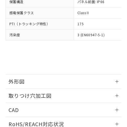
－
在庫なし(最新の在庫状況につ
オムロン制御機器販売店や当社販売拠
保護構造
パネル前面: IP66
フタル酸エステル類の４物質については閾値を超える意
武器並びにこれらの製造装置等に一切
いては、お客様のお取引先、ま
図的な使用がないことを確認しています。
点は「
販売ネットワーク
」をご確認
※2 環境保護使用期限
使用いたしません。
たはお客様担当のオムロン制御
感電保護クラス
Class II
ください。
当社は、貴社製品を第三者に販売する
機器販売店・当社販売員にご確
在庫状況および標準価格結果を当社の
※2 対応予定月
「ｅ」：有害物質（10物質）のすべてが基
場合は、上記1、2および3の内容を当
PTI（トラッキング特性）
175
認ください)
事前の承諾なく第三者に漏洩または開
準値以下であることを示します。
該第三者に通知します。また当社は、
示しないようお願いします。
部品在庫の切り替え状況などにより、予定
「10」：通常の使用状況下において有害物
汚染度
3 (EN60947-5-1)
販売先および販売に係わる関係者が違
マイパーツ機能（部品リスト作成サー
空
受注生産機種、また在庫状況の
月が前後することがあります。
質が外部に漏えいし、環境に深刻な影響を
法に輸出するおそれがある場合は、取
ビス）をご利用いただくには、I-Web
白
情報を公開していない機種
及ぼさない年数を意味します。
り引きをいたしません。
メンバーズにご登録されている必要が
「－」：未確認です。当社販売部門へお問
あります。
い合わせください。
お客様が当ウェブサイト上で当社にご
※3 非含有証明書ダウンロード
登録された部品リストについて、当社
および当社の共同利用者が、当社の製
下記の非含有証明書をダウンロードするこ
品・サービスに関するお客様との取
外形図
とができます。
合意する
キャンセル
引・商談に必要な範囲で利用すること
をご了承ください。
情報更新：2026/05/21
EU RoHS指令（10物質）の非含有証明書
取りつけ穴加工図
※当社の共同利用者とは、
"個人情報
51物質の非含有証明書（当社基準）
の共同利用に関して"
の「1.共同利
情報更新：2026/05/21
※本証明書は発行日時点で非含有を証明す
用者の範囲」に記載されている法人を
CAD
るもので、過去に遡って非含有を証明する
指します。
ものではありません。
ログイン/会員登録いただくと、CADデータをダウンロー
RoHS/REACH対応状況
また、RoHS指令のフタル酸エステル類４
ドすることができます。