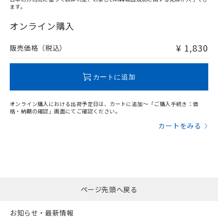
ます。
"対応済み"や非含有の記載がされた商品であっても、流通
在庫等で未対応品が混在する可能性があります。
オンライン購入
非含有品が必要な際は、弊社営業部門もしくは販売店へお
問い合わせください。
¥ 1,830
販売価格（税込）
この製品のRoHS/REACH対応状況ページへ
カートに追加
オンライン購入における出荷予定日は、カートに追加～「ご購入手続き：価
格・納期の確認」画面にてご確認ください。
カートをみる
ページ先頭へ戻る
お知らせ・最新情報