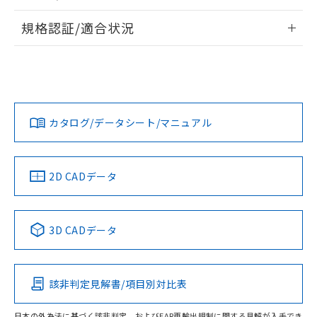
物質の対応では、対応完了までの期間は出
情報更新：2026/7/29
荷製品に未対応品が混在することから備考
規格認証/適合状況
欄に対応日を記載しておりました。
ログイン/会員登録
EU RoHS
注意事項・凡例
既に当社にて対応品への在庫切替を完了
A30NN-MGA-NWA-G100-NNについての規格認証/適合状況に
していることから、特段のことがない限
ついては、「カスタマーサポートセンタ お客様相談室」また
り、2022年1月12日より割愛しておりま
は貴社担当オムロン営業員または販売店にお問い合わせくだ
対応状況
対応予定月
※1
※2
す。
さい。
ダウンロードデータをご利用いただく前に、以下を必ずお読
みください。
カタログ/データシート/マニュアル
対応済み
ソフトウェアの使用条件
お問い合わせ
中国 RoHS
注意事項・凡例
2D CADデータ
中国 RoHS表
※1 ※2
3D CADデータ
Pb
Hg
Cd
Cr(VI)
該非判定見解書/項目別対比表
O
O
O
O
日本の外為法に基づく該非判定、およびEAR再輸出規制に関する見解が入手でき