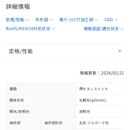
詳細情報
定格/性能
外形図
取りつけ穴加工図
CAD
RoHS/REACH対応状況
規格認証/適合状況
定格/性能
情報更新：2026/05/21
種類
押ボタンスイッチ
胴体形状
丸胴形(φ30mm)
照光/非照光
非照光
操作部
操作部形状
丸形 フルガード形