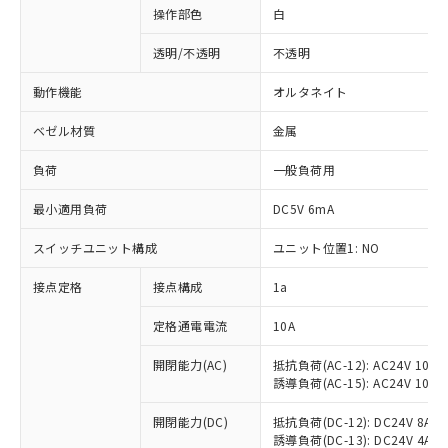
操作部色
白
透明/不透明
不透明
動作機能
オルタネイト
ベゼル材質
金属
負荷
一般負荷用
最小適用負荷
DC5V 6mA
スイッチユニット構成
ユニット位置1: NO
接点定格
接点構成
1a
※1 対応状況
定格通電電流
10A
対応済み：EU RoHS指令（10物質）の
非含有に対応した製品が提供可能な商品で
開閉能力(AC)
抵抗負荷(AC-12): AC24V 10A/A
誘導負荷(AC-15): AC24V 10A/AC
す。
対応予定：EU RoHS指令（10物質）の非含
ご利用条件
開閉能力(DC)
抵抗負荷(DC-12): DC24V 8A/DC
有に対応した製品に切り替える予定のある
誘導負荷(DC-13): DC24V 4A/DC