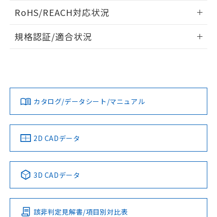
また、RoHS指令のフタル酸エステル類４
ログイン/会員登録いただくと、CADデータをダウンロー
RoHS/REACH対応状況
物質の対応では、対応完了までの期間は出
ドすることができます。
荷製品に未対応品が混在することから備考
情報更新：2026/7/29
欄に対応日を記載しておりました。
規格認証/適合状況
既に当社にて対応品への在庫切替を完了
ログイン/会員登録
EU RoHS
注意事項・凡例
A30NN-MGA-NRA-P122-NNについての規格認証/適合状況に
していることから、特段のことがない限
ついては、「カスタマーサポートセンタ お客様相談室」また
り、2022年1月12日より割愛しておりま
は貴社担当オムロン営業員または販売店にお問い合わせくだ
す。
対応状況
対応予定月
※1
※2
さい。
ダウンロードデータをご利用いただく前に、以下を必ずお読
みください。
カタログ/データシート/マニュアル
対応済み
ソフトウェアの使用条件
お問い合わせ
中国 RoHS
注意事項・凡例
2D CADデータ
中国 RoHS表
※1 ※2
3D CADデータ
Pb
Hg
Cd
Cr(VI)
該非判定見解書/項目別対比表
O
O
O
O