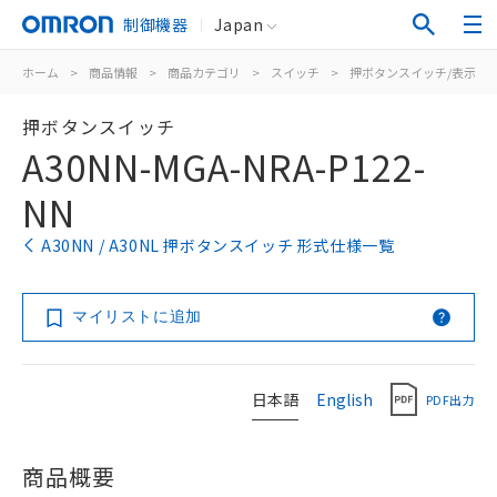
制御機器
Japan
ホーム
>
商品情報
>
商品カテゴリ
>
スイッチ
>
押ボタンスイッチ/表示灯
押ボタンスイッチ
A30NN-MGA-NRA-P122-
NN
A30NN / A30NL 押ボタンスイッチ 形式仕様一覧
マイリストに追加
日本語
English
PDF出力
商品概要