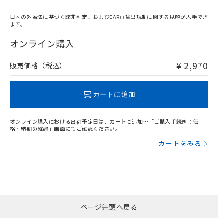
日本の外為法に基づく該非判定、およびEAR再輸出規制に関する見解が入手でき
ます。
"対応済み"や非含有の記載がされた商品であっても、流通
在庫等で未対応品が混在する可能性があります。
オンライン購入
非含有品が必要な際は、弊社営業部門もしくは販売店へお
問い合わせください。
¥ 2,970
販売価格（税込）
この製品のRoHS/REACH対応状況ページへ
カートに追加
オンライン購入における出荷予定日は、カートに追加～「ご購入手続き：価
格・納期の確認」画面にてご確認ください。
カートをみる
ページ先頭へ戻る