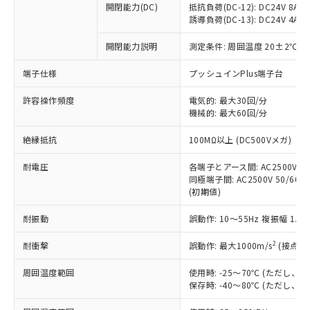
開閉能力(DC)
抵抗負荷(DC-12): DC24V 8A/DC
商品です。
誘導負荷(DC-13): DC24V 4A/DC
対応予定なし：EU RoHS指令（10物質）の
以下の条件をお読みいただき、同意のうえ
非含有に非対応の商品で、対応品を出す予
開閉能力説明
測定条件: 周囲温度 20±2℃、
ご利用ください。
定はありません。
調査・確認中：EU RoHS指令（10物質）の
端子仕様
プッシュインPlus端子台
本サービスは、当社制御機器事業取扱
※1 中国RoHS○×表
非含有の対応状況を調査中または確認中の
商品の当社在庫状況および標準価格
許容操作頻度
商品です。
電気的: 最大30回/分
(税抜)を提供させていただくもので
「○」：最大均質材料含有率が中国RoHSの
機械的: 最大60回/分
非該当品：ライセンス料など無形物で、有
す。
基準値以下であることを示します。
害物質有無と関係のない商品です。
当社制御機器事業取扱商品の中には、
絶縁抵抗
100MΩ以上 (DC500Vメガ)
「×」：最大均質材料含有率が中国RoHSの
仕入先様の事情により、非含有部品として
本サービスの対象外となる商品もある
基準値を超えていることを示します。
いたものが、含有品と判明した場合などや
当社は、これら貴社製品のうち、外国
ことをご了承ください。
耐電圧
各端子とアース間: AC2500V 50/
「－」：未確認です。当社販売部門へお問
むを得ず変更することがあります。
為替および外国貿易法に定める商品
同極端子間: AC2500V 50/60Hz
在庫状況および標準価格照会結果は、
い合わせください。
（以下｢規制貨物等」という）を輸出
(初期値)
記載している更新日時点での社内デー
*EU RoHS指令（10物質）：
または国外への提供する場合は、日本
記
タに基づき作成されるものであり、閲
説明
鉛(Pb) 1000ppm以下、 水銀(Hg) 1000ppm以下、 カド
*中国RoHS10物質の基準値 (GB/T26572)：
耐振動
誤動作: 10～55Hz 複振幅 1.
国政府の輸出許可(または役務取引許
号
覧された時点での実際の在庫および標
ミウム(Cd) 100ppm以下、
Pb(鉛) :1000ppm、 Hg(水銀) : 1000ppm、 Cd(カドミウ
可)を取得するなどの必要な手続きを
六価クロム(Cr(Ⅵ)) 1000ppm以下、ポリ臭化ビフェニル
ム) : 100ppm、
準価格とは異なる場合があることをご
類(PBB) 1000ppm以下、ポリ臭化ジフェニルエーテル類
2
耐衝撃
誤動作: 最大1000m/s
(接点開
Cr(Ⅵ)(六価クロム) : 1000ppm、 PBBs(ポリ臭化ビフェ
とります。
了承ください。
(PBDE) 1000ppm以下、フタル酸ビス(2-エチルヘキシ
○
一定数以上の在庫あり
ニル類) : 1000ppm、 PBDEs(ポリ臭化ジフェニルエーテ
当社は規制貨物を破棄する場合は、完
ル) (DEHP)(別名：DOP) 1000ppm以下、フタル酸ブチ
正式な納期状況および標準価格はお客
ル類) : 1000ppm、
周囲温度範囲
使用時: -25～70℃ (ただし
ルベンジル（BBP） 1000ppm以下、フタル酸ジブチル
全に破砕するなど、違法に輸出されな
DBP(フタル酸ジブチル) : 1000ppm、 DIBP(フタル酸ジ
様のお取引先、またはお客様担当のオ
保存時: -40～80℃ (ただし
（DBP） 1000ppm以下、フタル酸ジイソブチル
イソブチル) : 1000ppm、 BBP(フタル酸ブチルベンジ
△
一定数には満たないが在庫あり
いよう必要な手段を講じます。
ムロン制御機器販売店・当社販売員に
(DIBP) 1000ppm以下
ル) : 1000ppm、
当社は貴社製品を、核兵器、ミサイ
但し、RoHS指令で産業用監視および制御機器に対する
DEHP(フタル酸ビス(2-エチルヘキシル)) : 1000ppm