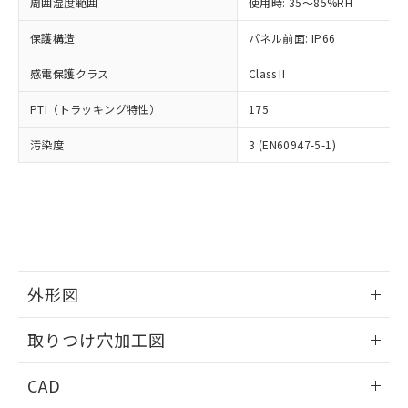
ご相談ください。
周囲湿度範囲
使用時: 35～85%RH
適用除外項目は除く。
ル、化学兵器、生物兵器またはその他
－
在庫なし(最新の在庫状況につ
オムロン制御機器販売店や当社販売拠
フタル酸エステル類の４物質については閾値を超える意
武器並びにこれらの製造装置等に一切
いては、お客様のお取引先、ま
図的な使用がないことを確認しています。
保護構造
パネル前面: IP66
点は「
販売ネットワーク
」をご確認
※2 環境保護使用期限
使用いたしません。
たはお客様担当のオムロン制御
ください。
当社は、貴社製品を第三者に販売する
感電保護クラス
Class II
機器販売店・当社販売員にご確
在庫状況および標準価格結果を当社の
※2 対応予定月
「ｅ」：有害物質（10物質）のすべてが基
場合は、上記1、2および3の内容を当
認ください)
事前の承諾なく第三者に漏洩または開
準値以下であることを示します。
PTI（トラッキング特性）
175
該第三者に通知します。また当社は、
示しないようお願いします。
部品在庫の切り替え状況などにより、予定
「10」：通常の使用状況下において有害物
販売先および販売に係わる関係者が違
マイパーツ機能（部品リスト作成サー
空
受注生産機種、また在庫状況の
汚染度
3 (EN60947-5-1)
月が前後することがあります。
質が外部に漏えいし、環境に深刻な影響を
法に輸出するおそれがある場合は、取
ビス）をご利用いただくには、I-Web
白
情報を公開していない機種
及ぼさない年数を意味します。
り引きをいたしません。
メンバーズにご登録されている必要が
「－」：未確認です。当社販売部門へお問
あります。
い合わせください。
お客様が当ウェブサイト上で当社にご
※3 非含有証明書ダウンロード
登録された部品リストについて、当社
および当社の共同利用者が、当社の製
下記の非含有証明書をダウンロードするこ
品・サービスに関するお客様との取
とができます。
合意する
キャンセル
引・商談に必要な範囲で利用すること
外形図
をご了承ください。
EU RoHS指令（10物質）の非含有証明書
※当社の共同利用者とは、
情報更新：2026/05/21
"個人情報
取りつけ穴加工図
51物質の非含有証明書（当社基準）
の共同利用に関して"
の「1.共同利
※本証明書は発行日時点で非含有を証明す
用者の範囲」に記載されている法人を
情報更新：2026/05/21
るもので、過去に遡って非含有を証明する
CAD
指します。
ものではありません。