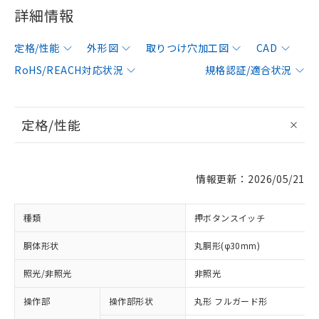
詳細情報
定格/性能
外形図
取りつけ穴加工図
CAD
RoHS/REACH対応状況
規格認証/適合状況
定格/性能
情報更新：2026/05/21
種類
押ボタンスイッチ
胴体形状
丸胴形(φ30mm)
照光/非照光
非照光
操作部
操作部形状
丸形 フルガード形