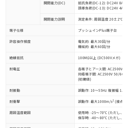
開閉能力(DC)
抵抗負荷(DC-12): DC24V 8A/DC
商品です。
誘導負荷(DC-13): DC24V 4A/DC
対応予定なし：EU RoHS指令（10物質）の
以下の条件をお読みいただき、同意のうえ
非含有に非対応の商品で、対応品を出す予
開閉能力説明
測定条件: 周囲温度 20±2℃、
ご利用ください。
定はありません。
調査・確認中：EU RoHS指令（10物質）の
端子仕様
プッシュインPlus端子台
本サービスは、当社制御機器事業取扱
※1 中国RoHS○×表
非含有の対応状況を調査中または確認中の
商品の当社在庫状況および標準価格
許容操作頻度
商品です。
電気的: 最大30回/分
(税抜)を提供させていただくもので
「○」：最大均質材料含有率が中国RoHSの
機械的: 最大60回/分
非該当品：ライセンス料など無形物で、有
す。
基準値以下であることを示します。
害物質有無と関係のない商品です。
当社制御機器事業取扱商品の中には、
絶縁抵抗
100MΩ以上 (DC500Vメガ)
「×」：最大均質材料含有率が中国RoHSの
仕入先様の事情により、非含有部品として
本サービスの対象外となる商品もある
基準値を超えていることを示します。
いたものが、含有品と判明した場合などや
当社は、これら貴社製品のうち、外国
ことをご了承ください。
耐電圧
各端子とアース間: AC2500V 50/
「－」：未確認です。当社販売部門へお問
むを得ず変更することがあります。
為替および外国貿易法に定める商品
同極端子間: AC2500V 50/60Hz
在庫状況および標準価格照会結果は、
い合わせください。
（以下｢規制貨物等」という）を輸出
(初期値)
記載している更新日時点での社内デー
*EU RoHS指令（10物質）：
または国外への提供する場合は、日本
記
タに基づき作成されるものであり、閲
説明
鉛(Pb) 1000ppm以下、 水銀(Hg) 1000ppm以下、 カド
*中国RoHS10物質の基準値 (GB/T26572)：
耐振動
誤動作: 10～55Hz 複振幅 1.
国政府の輸出許可(または役務取引許
号
覧された時点での実際の在庫および標
ミウム(Cd) 100ppm以下、
Pb(鉛) :1000ppm、 Hg(水銀) : 1000ppm、 Cd(カドミウ
可)を取得するなどの必要な手続きを
六価クロム(Cr(Ⅵ)) 1000ppm以下、ポリ臭化ビフェニル
ム) : 100ppm、
準価格とは異なる場合があることをご
類(PBB) 1000ppm以下、ポリ臭化ジフェニルエーテル類
2
耐衝撃
誤動作: 最大1000m/s
(接点開
Cr(Ⅵ)(六価クロム) : 1000ppm、 PBBs(ポリ臭化ビフェ
とります。
了承ください。
(PBDE) 1000ppm以下、フタル酸ビス(2-エチルヘキシ
○
一定数以上の在庫あり
ニル類) : 1000ppm、 PBDEs(ポリ臭化ジフェニルエーテ
当社は規制貨物を破棄する場合は、完
ル) (DEHP)(別名：DOP) 1000ppm以下、フタル酸ブチ
正式な納期状況および標準価格はお客
ル類) : 1000ppm、
周囲温度範囲
使用時: -25～70℃ (ただし
ルベンジル（BBP） 1000ppm以下、フタル酸ジブチル
全に破砕するなど、違法に輸出されな
DBP(フタル酸ジブチル) : 1000ppm、 DIBP(フタル酸ジ
様のお取引先、またはお客様担当のオ
保存時: -40～80℃ (ただし
（DBP） 1000ppm以下、フタル酸ジイソブチル
イソブチル) : 1000ppm、 BBP(フタル酸ブチルベンジ
△
一定数には満たないが在庫あり
いよう必要な手段を講じます。
ムロン制御機器販売店・当社販売員に
(DIBP) 1000ppm以下
ル) : 1000ppm、
当社は貴社製品を、核兵器、ミサイ
但し、RoHS指令で産業用監視および制御機器に対する
DEHP(フタル酸ビス(2-エチルヘキシル)) : 1000ppm