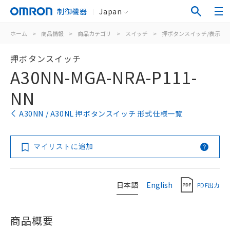
制御機器
Japan
ホーム
>
商品情報
>
商品カテゴリ
>
スイッチ
>
押ボタンスイッチ/表示灯
押ボタンスイッチ
A30NN-MGA-NRA-P111-
NN
A30NN / A30NL 押ボタンスイッチ 形式仕様一覧
マイリストに追加
日本語
English
PDF出力
商品概要