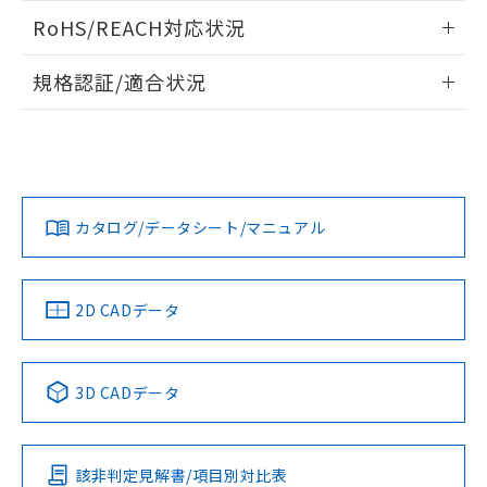
また、RoHS指令のフタル酸エステル類４
ログイン/会員登録いただくと、CADデータをダウンロー
RoHS/REACH対応状況
物質の対応では、対応完了までの期間は出
ドすることができます。
荷製品に未対応品が混在することから備考
情報更新：2026/7/29
欄に対応日を記載しておりました。
規格認証/適合状況
既に当社にて対応品への在庫切替を完了
ログイン/会員登録
EU RoHS
注意事項・凡例
A30NN-MGA-NRA-P111-NNについての規格認証/適合状況に
していることから、特段のことがない限
ついては、「カスタマーサポートセンタ お客様相談室」また
り、2022年1月12日より割愛しておりま
は貴社担当オムロン営業員または販売店にお問い合わせくだ
す。
対応状況
対応予定月
※1
※2
さい。
ダウンロードデータをご利用いただく前に、以下を必ずお読
みください。
カタログ/データシート/マニュアル
対応済み
ソフトウェアの使用条件
お問い合わせ
中国 RoHS
注意事項・凡例
2D CADデータ
中国 RoHS表
※1 ※2
3D CADデータ
Pb
Hg
Cd
Cr(VI)
該非判定見解書/項目別対比表
O
O
O
O