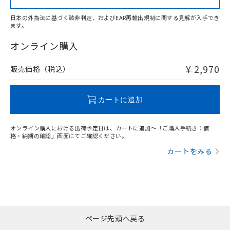
日本の外為法に基づく該非判定、およびEAR再輸出規制に関する見解が入手でき
ます。
"対応済み"や非含有の記載がされた商品であっても、流通
在庫等で未対応品が混在する可能性があります。
オンライン購入
非含有品が必要な際は、弊社営業部門もしくは販売店へお
問い合わせください。
¥ 2,970
販売価格（税込）
この製品のRoHS/REACH対応状況ページへ
カートに追加
オンライン購入における出荷予定日は、カートに追加～「ご購入手続き：価
格・納期の確認」画面にてご確認ください。
カートをみる
ページ先頭へ戻る