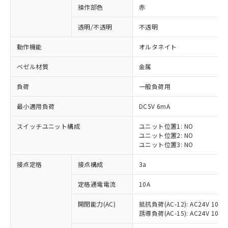
操作部色
赤
透明/不透明
不透明
動作機能
オルタネイト
ベゼル材質
金属
負荷
一般負荷用
最小適用負荷
DC5V 6mA
スイッチユニット構成
ユニット位置1: NO
ユニット位置2: NO
ユニット位置3: NO
※1 対応状況
接点定格
接点構成
3a
対応済み：EU RoHS指令（10物質）の
定格通電電流
10A
非含有に対応した製品が提供可能な商品で
開閉能力(AC)
抵抗負荷(AC-12): AC24V 10A/A
す。
誘導負荷(AC-15): AC24V 10A/AC
対応予定：EU RoHS指令（10物質）の非含
ご利用条件
有に対応した製品に切り替える予定のある