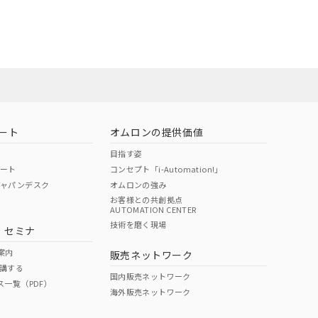
社担当オムロン
お問い合わせ
ート
オムロンの提供価値
目指す姿
ポート
コンセプト「i-Automation!」
ジャパンデスク
オムロンの強み
お客様との共創拠点
AUTOMATION CENTER
DIBP
BBP
DEHP
環境保護
技術を磨く現場
・セミナ
使用期限
案内
販売ネットワーク
講する
O
O
O
e
国内販売ネットワーク
ス一覧（PDF）
海外販売ネットワーク