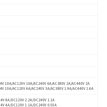
 RoHS指令（10物質）の非含有に対応した製品が提供可能な商品です
oHS指令（10物質）の非含有に対応した製品に切り替える予定のある
 RoHS指令（10物質）の非含有に非対応の商品で、対応品を出す予
V 10A/AC120V 10A/AC240V 6A/AC380V 2A/AC440V 2A
 RoHS指令（10物質）の非含有の対応状況を調査中または確認中の
 10A/AC120V 6A/AC240V 3A/AC380V 1.9A/AC440V 1.6A
ンス料など無形物で、有害物質有無と関係のない商品です。
○×表
より、非含有部品としていたものが、含有品と判明した場合などやむ
V 8A/DC120V 2.2A/DC240V 1.1A
みいただき、同意のうえご利用ください。
V 4A/DC120V 1.1A/DC240V 0.55A
材料含有率が中国RoHSの基準値以下であることを示します。