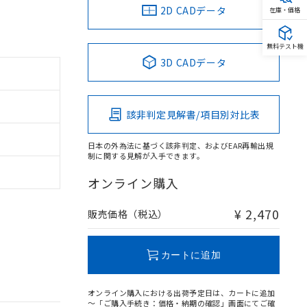
2D CADデータ
在庫・価格
無料テスト機
3D CADデータ
該非判定見解書/項目別対比表
日本の外為法に基づく該非判定、およびEAR再輸出規
制に関する見解が入手できます。
オンライン購入
¥ 2,470
販売価格（税込）
カートに追加
オンライン購入における出荷予定日は、カートに追加
～「ご購入手続き：価格・納期の確認」画面にてご確