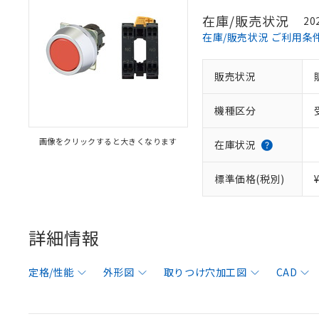
在庫/販売状況
20
在庫/販売状況 ご利用条
販売状況
機種区分
画像をクリックすると大きくなります
在庫状況
標準価格(税別)
詳細情報
定格/性能
外形図
取りつけ穴加工図
CAD