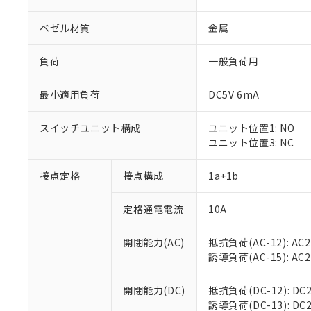
ベゼル材質
金属
負荷
一般負荷用
最小適用負荷
DC5V 6mA
スイッチユニット構成
ユニット位置1: NO
ユニット位置3: NC
接点定格
接点構成
1a+1b
※1 対応状況
定格通電電流
10A
対応済み：EU
対応予定：EU R
対応予定なし：EU
開閉能力(AC)
抵抗負荷(AC-12): AC24
調査・確認中：EU
ご利用条件
誘導負荷(AC-15): AC24V
非該当品：ライセ
※1 中国RoHS
仕入先様の事情に
開閉能力(DC)
抵抗負荷(DC-12): DC24
があります。
以下の条件をお読
誘導負荷(DC-13): DC24
「○」：最大均質