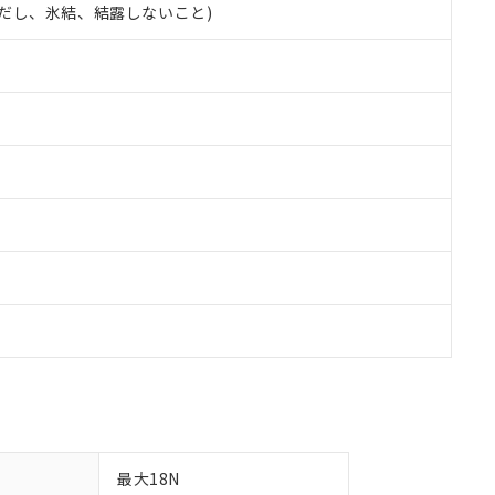
 (ただし、氷結、結露しないこと)
備考欄に対応日を記載しておりました。
品への在庫切替を完了していることから、特段のことがない限り、20
す。
最大18N