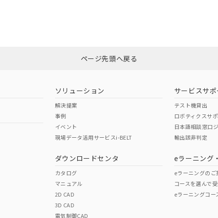
適合状況については、「カスタマーサポートセンタ お客様相談室」または貴
みください。
非含有証明書
※3
ページ先頭へ戻る
ダウンロードはこちら
ソリューション
サービスサポ
解決提案
テスト機貸出
事例
ロボティクスサ
イベント
日本語相談窓口
現場データ活用サービスi-BELT
輸出該非判定
I)
PBBs
PBDEs
DBP
ダウンロードセンタ
eラーニング
カタログ
eラーニングのご
マニュアル
コースを選んで受
O
O
O
2D CAD
eラーニングコー
3D CAD
電気制御CAD