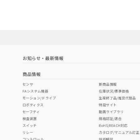
EU RoHS
注意事項・凡例
A30NN-MGA-NRA-P102-NNについての規格認証/
営業員または販売店にお問い合わせください。
ダウンロードデータをご利用いただく前に、以下を必ずお読
対応状況
対応予定月
※1
※2
ソフトウェアの使用条件
対応済み
お知らせ・最新情報
中国 RoHS
注意事項・凡例
商品情報
中国 RoHS表
※1 ※2
センサ
新商品情報
FAシステム機器
在庫状況/標準価格
Pb
Hg
Cd
Cr(V
モーション/ドライブ
生産終了品/推奨代替品
ロボティクス
特設サイト
セーフティ
動画ライブラリ
検査装置
規格認証/適合
O
O
O
O
スイッチ
RoHS/REACH対応
リレー
カタログ/マニュアル訂正
コントロール
技術解説