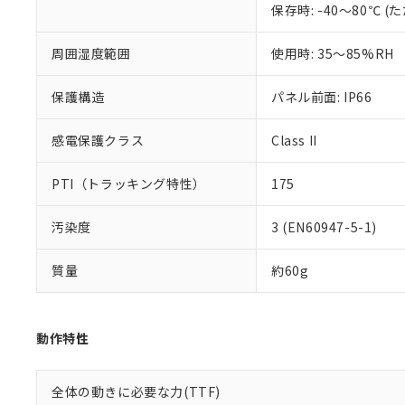
保存時: -40～80℃
混在することから
既に当社にて対応
り割愛しておりま
周囲湿度範囲
使用時: 35～85%RH
保護構造
パネル前面: IP66
感電保護クラス
Class II
PTI（トラッキング特性）
175
汚染度
3 (EN60947-5-1)
質量
約60g
動作特性
全体の動きに必要な力(TTF)