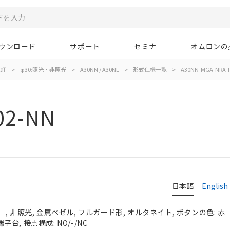
ウンロード
サポート
セミナ
オムロンの
示灯
>
φ30:照光・非照光
>
A30NN / A30NL
>
形式仕様一覧
>
A30NN-MGA-NRA-
02-NN
日本語
English
, 非照光, 金属ベゼル, フルガード形, オルタネイト, ボタンの色: 赤
端子台, 接点構成: NO/-/NC