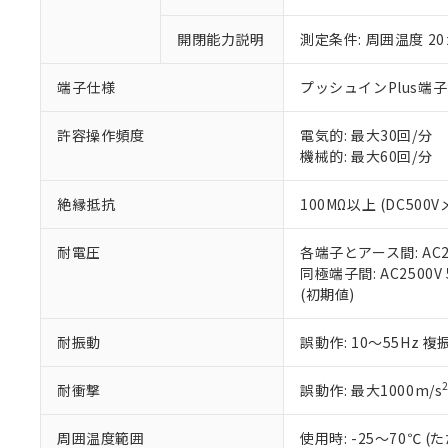
「×」：最大均質
本サービスは
当社は、これ
*EU RoHS指令（10物
「－」：未確認で
鉛(Pb) 1000ppm以下、
開閉能力説明
測定条件: 周囲温度 2
くものです。
う）を輸出ま
記
説明
六価クロム(Cr(Ⅵ)) 1
当社制御機器
などの必要な
フタル酸ビス(2-エチルヘ
号
*中国RoHS10物質の基準値 
ル（DBP） 1000ppm
在庫状況およ
当社は規制貨
端子仕様
プッシュインPlus端
Pb(鉛) :1000ppm、 Hg
但し、RoHS指令で産
のであり、閲
ます。
Cr(Ⅵ)(六価クロム) : 
フタル酸エステル類の４
○
一定数以
DBP(フタル酸ジブチル) :
い。
当社は貴社製
許容操作頻度
電気的: 最大30回/分
DEHP(フタル酸ビス(2-エ
正式な納期状
置等に一切使
機械的: 最大60回/分
当社販売員に
※2 対応予定月
△
一定数に
当社は、貴社
オムロン制御
また当社は、
※2 環境保護使
絶縁抵抗
100MΩ以上 (DC500V
在庫状況およ
部品在庫の切り替
たしません。
－
在庫なし
す。
「ｅ」：有害物質
機器販売
耐電圧
各端子とアース間: AC250
マイパーツ機
「10」：通常の
同極端子間: AC2500V 5
ている必要が
味します。
空
受注生産
(初期値)
お客様が当ウ
※3 非含有証明
「－」：未確認で
白
が、当社の製
さい。
下記の非含有証明
耐振動
誤動作: 10～55Hz 複
※当社の共同
いる法人を指
EU RoHS指令（
耐衝撃
誤動作: 最大1000m/s
51物質の非含有証
※本証明書は発行
周囲温度範囲
使用時: -25～70℃
また、RoHS指