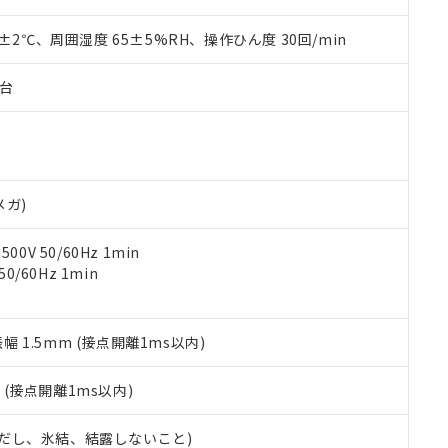
材料含有率が中国RoHSの基準値を超えていることを示します。
、当社制御機器事業取扱商品の当社在庫状況および標準価格(税抜)
ら貴社製品のうち、外国為替および外国貿易法に定める商品（以下｢
質）：
す。当社販売部門へお問い合わせください。
 水銀(Hg) 1000ppm以下、 カドミウム(Cd) 100ppm以下、
0±2℃、周囲湿度 65±5%RH、操作ひん度 30回/min
たは国外への提供する場合は、日本国政府の輸出許可(または役務取
000ppm以下、ポリ臭化ビフェニル類(PBB) 1000ppm以下、ポリ臭化ジフェニルエーテル類(P
事業取扱商品の中には、本サービスの対象外となる商品もあること
手続きをとります。
キシル) (DEHP)(別名：DOP) 1000ppm以下、フタル酸ブチルベンジル（BBP） 100
(GB/T26572)：
以下、フタル酸ジイソブチル (DIBP) 1000ppm以下
び標準価格照会結果は、記載している更新日時点での社内データに
物を破棄する場合は、完全に破砕するなど、違法に輸出されないよ
子台
(水銀) : 1000ppm、 Cd(カドミウム) : 100ppm、
業用監視および制御機器に対する適用除外項目は除く。
覧された時点での実際の在庫および標準価格とは異なる場合がある
1000ppm、 PBBs(ポリ臭化ビフェニル類) : 1000ppm、 PBDEs(ポリ臭化ジフェニルエーテル類
物質については閾値を超える意図的な使用がないことを確認しています。
上の在庫あり
 1000ppm、 DIBP(フタル酸ジイソブチル) : 1000ppm、 BBP(フタル酸ブチルベンジル) :
品を、核兵器、ミサイル、化学兵器、生物兵器またはその他武器並
チルヘキシル)) : 1000ppm
況および標準価格はお客様のお取引先、またはお客様担当のオムロ
用いたしません。
ご相談ください。
は満たないが在庫あり
製品を第三者に販売する場合は、上記1、2および3の内容を当該第
機器販売店や当社販売拠点は「
販売ネットワーク
」をご確認くだ
販売先および販売に係わる関係者が違法に輸出するおそれがある場
用期限
メガ)
び標準価格結果を当社の事前の承諾なく第三者に漏洩または開示し
え状況などにより、予定月が前後することがあります。
(最新の在庫状況については、お客様のお取引先、またはお客様担当
（10物質）のすべてが基準値以下であることを示します。
店・当社販売員にご確認ください)
0V 50/60Hz 1min
能（部品リスト作成サービス）をご利用いただくには、I-Webメン
使用状況下において有害物質が外部に漏えいし、環境に深刻な影響を
0/60Hz 1min
あります。
機種、また在庫状況の情報を公開していない機種
ェブサイト上で当社にご登録された部品リストについて、当社およ
書ダウンロード
す。当社販売部門へお問い合わせください。
品・サービスに関するお客様との取引・商談に必要な範囲で利用す
合意する
キャンセル
書をダウンロードすることができます。
振幅 1.5mm (接点開離1ms以内)
利用者とは、
"個人情報の共同利用に関して"
の「1.共同利用者の
します。
10物質）の非含有証明書
2
(接点開離1ms以内)
明書（当社基準）
日時点で非含有を証明するもので、過去に遡って非含有を証明するも
 (ただし、氷結、結露しないこと)
令のフタル酸エステル類４物質の対応では、対応完了までの期間は出