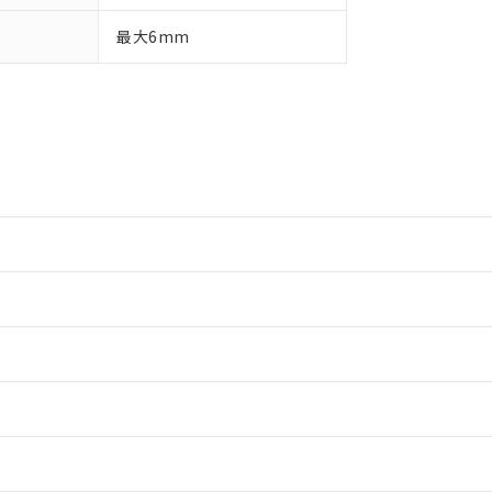
最大6mm
情報更新：2
情報更新：2
ードすることができます。
情報更新：
ログイン/会員登録