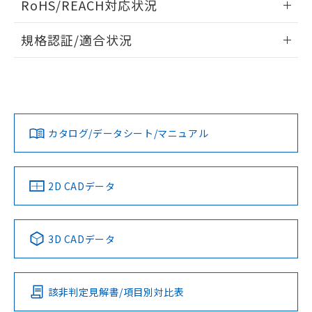
RoHS/REACH対応状況
ドすることができます。
物質の対応では、対応完了までの期間は出
荷製品に未対応品が混在することから備考
情報更新：2026/7/29
規格認証/適合状況
欄に対応日を記載しておりました。
既に当社にて対応品への在庫切替を完了
ログイン/会員登録
EU RoHS
注意事項・凡例
A30NN-MGA-NRA-P101-NNについての規格認証/適合状況に
していることから、特段のことがない限
ついては、「カスタマーサポートセンタ お客様相談室」また
り、2022年1月12日より割愛しておりま
は貴社担当オムロン営業員または販売店にお問い合わせくだ
す。
対応状況
対応予定月
※1
※2
さい。
ダウンロードデータをご利用いただく前に、以下を必ずお読
みください。
カタログ/データシート/マニュアル
対応済み
ソフトウェアの使用条件
お問い合わせ
中国 RoHS
注意事項・凡例
2D CADデータ
中国 RoHS表
※1 ※2
3D CADデータ
Pb
Hg
Cd
Cr(VI)
該非判定見解書/項目別対比表
O
O
O
O