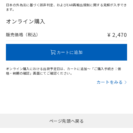
日本の外為法に基づく該非判定、およびEAR再輸出規制に関する見解が入手でき
ます。
"対応済み"や非含有の記載がされた商品であっても、流通
在庫等で未対応品が混在する可能性があります。
オンライン購入
非含有品が必要な際は、弊社営業部門もしくは販売店へお
問い合わせください。
¥ 2,470
販売価格（税込）
この製品のRoHS/REACH対応状況ページへ
カートに追加
オンライン購入における出荷予定日は、カートに追加～「ご購入手続き：価
格・納期の確認」画面にてご確認ください。
カートをみる
ページ先頭へ戻る