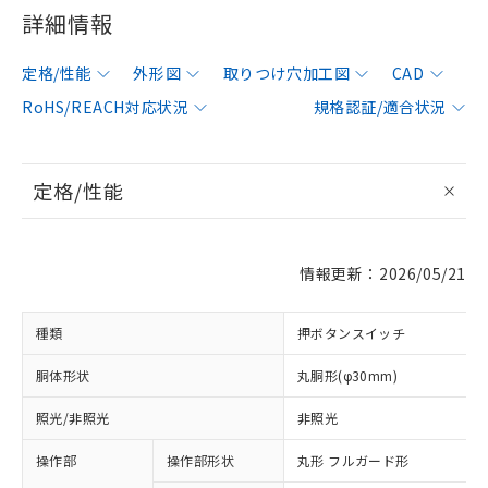
詳細情報
定格/性能
外形図
取りつけ穴加工図
CAD
RoHS/REACH対応状況
規格認証/適合状況
定格/性能
情報更新：2026/05/21
種類
押ボタンスイッチ
胴体形状
丸胴形(φ30mm)
照光/非照光
非照光
操作部
操作部形状
丸形 フルガード形