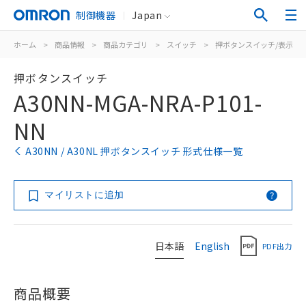
制御機器
Japan
ホーム
>
商品情報
>
商品カテゴリ
>
スイッチ
>
押ボタンスイッチ/表示灯
押ボタンスイッチ
A30NN-MGA-NRA-P101-
NN
A30NN / A30NL 押ボタンスイッチ 形式仕様一覧
マイリストに追加
日本語
English
PDF出力
商品概要