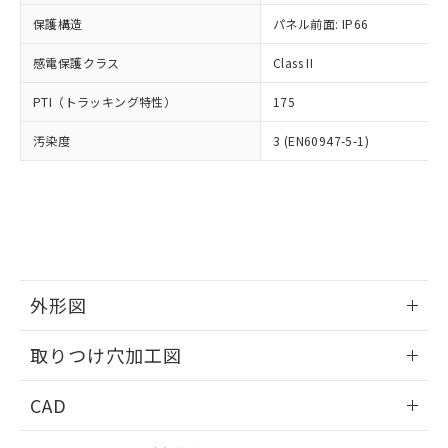
適用除外項目は除く。
ル、化学兵器、生物兵器またはその他
－
在庫なし(最新の在庫状況につ
オムロン制御機器販売店や当社販売拠
フタル酸エステル類の４物質については閾値を超える意
保護構造
パネル前面: IP66
武器並びにこれらの製造装置等に一切
いては、お客様のお取引先、ま
図的な使用がないことを確認しています。
点は「
販売ネットワーク
」をご確認
※2 環境保護使用期限
使用いたしません。
たはお客様担当のオムロン制御
ください。
感電保護クラス
Class II
当社は、貴社製品を第三者に販売する
機器販売店・当社販売員にご確
在庫状況および標準価格結果を当社の
※2 対応予定月
「ｅ」：有害物質（10物質）のすべてが基
場合は、上記1、2および3の内容を当
認ください)
事前の承諾なく第三者に漏洩または開
PTI（トラッキング特性）
175
準値以下であることを示します。
該第三者に通知します。また当社は、
示しないようお願いします。
部品在庫の切り替え状況などにより、予定
「10」：通常の使用状況下において有害物
販売先および販売に係わる関係者が違
マイパーツ機能（部品リスト作成サー
汚染度
3 (EN60947-5-1)
空
受注生産機種、また在庫状況の
月が前後することがあります。
質が外部に漏えいし、環境に深刻な影響を
法に輸出するおそれがある場合は、取
ビス）をご利用いただくには、I-Web
白
情報を公開していない機種
及ぼさない年数を意味します。
り引きをいたしません。
メンバーズにご登録されている必要が
「－」：未確認です。当社販売部門へお問
あります。
い合わせください。
お客様が当ウェブサイト上で当社にご
※3 非含有証明書ダウンロード
登録された部品リストについて、当社
および当社の共同利用者が、当社の製
下記の非含有証明書をダウンロードするこ
品・サービスに関するお客様との取
とができます。
外形図
合意する
キャンセル
引・商談に必要な範囲で利用すること
をご了承ください。
情報更新：2026/05/21
EU RoHS指令（10物質）の非含有証明書
※当社の共同利用者とは、
"個人情報
取りつけ穴加工図
51物質の非含有証明書（当社基準）
の共同利用に関して"
の「1.共同利
※本証明書は発行日時点で非含有を証明す
情報更新：2026/05/21
用者の範囲」に記載されている法人を
CAD
るもので、過去に遡って非含有を証明する
指します。
ものではありません。
ログイン/会員登録いただくと、CADデータをダウンロー
また、RoHS指令のフタル酸エステル類４