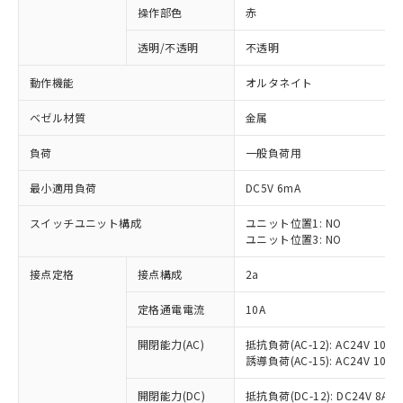
操作部色
赤
透明/不透明
不透明
動作機能
オルタネイト
ベゼル材質
金属
負荷
一般負荷用
最小適用負荷
DC5V 6mA
スイッチユニット構成
ユニット位置1: NO
ユニット位置3: NO
接点定格
接点構成
2a
※1 対応状況
定格通電電流
10A
対応済み：EU RoHS指令（10物質）の
非含有に対応した製品が提供可能な商品で
開閉能力(AC)
抵抗負荷(AC-12): AC24V 10A/A
す。
誘導負荷(AC-15): AC24V 10A/AC
対応予定：EU RoHS指令（10物質）の非含
ご利用条件
有に対応した製品に切り替える予定のある
開閉能力(DC)
抵抗負荷(DC-12): DC24V 8A/DC