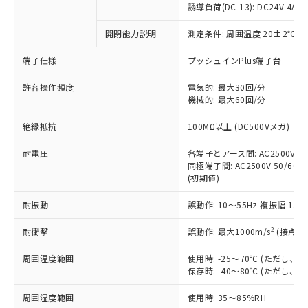
商品です。
誘導負荷(DC-13): DC24V 4A/DC
対応予定なし：EU RoHS指令（10物質）の
以下の条件をお読みいただき、同意のうえ
開閉能力説明
測定条件: 周囲温度 20±2℃、
非含有に非対応の商品で、対応品を出す予
ご利用ください。
定はありません。
端子仕様
プッシュインPlus端子台
調査・確認中：EU RoHS指令（10物質）の
本サービスは、当社制御機器事業取扱
※1 中国RoHS○×表
非含有の対応状況を調査中または確認中の
商品の当社在庫状況および標準価格
許容操作頻度
電気的: 最大30回/分
商品です。
機械的: 最大60回/分
(税抜)を提供させていただくもので
「○」：最大均質材料含有率が中国RoHSの
非該当品：ライセンス料など無形物で、有
す。
基準値以下であることを示します。
害物質有無と関係のない商品です。
絶縁抵抗
100MΩ以上 (DC500Vメガ)
当社制御機器事業取扱商品の中には、
「×」：最大均質材料含有率が中国RoHSの
仕入先様の事情により、非含有部品として
本サービスの対象外となる商品もある
基準値を超えていることを示します。
いたものが、含有品と判明した場合などや
耐電圧
各端子とアース間: AC2500V 50/
当社は、これら貴社製品のうち、外国
ことをご了承ください。
「－」：未確認です。当社販売部門へお問
むを得ず変更することがあります。
同極端子間: AC2500V 50/60Hz
為替および外国貿易法に定める商品
在庫状況および標準価格照会結果は、
い合わせください。
(初期値)
（以下｢規制貨物等」という）を輸出
記載している更新日時点での社内デー
*EU RoHS指令（10物質）：
または国外への提供する場合は、日本
記
タに基づき作成されるものであり、閲
説明
耐振動
誤動作: 10～55Hz 複振幅 1.
鉛(Pb) 1000ppm以下、 水銀(Hg) 1000ppm以下、 カド
*中国RoHS10物質の基準値 (GB/T26572)：
国政府の輸出許可(または役務取引許
号
覧された時点での実際の在庫および標
ミウム(Cd) 100ppm以下、
Pb(鉛) :1000ppm、 Hg(水銀) : 1000ppm、 Cd(カドミウ
可)を取得するなどの必要な手続きを
六価クロム(Cr(Ⅵ)) 1000ppm以下、ポリ臭化ビフェニル
ム) : 100ppm、
準価格とは異なる場合があることをご
2
耐衝撃
誤動作: 最大1000m/s
(接点開
類(PBB) 1000ppm以下、ポリ臭化ジフェニルエーテル類
Cr(Ⅵ)(六価クロム) : 1000ppm、 PBBs(ポリ臭化ビフェ
とります。
了承ください。
(PBDE) 1000ppm以下、フタル酸ビス(2-エチルヘキシ
○
一定数以上の在庫あり
ニル類) : 1000ppm、 PBDEs(ポリ臭化ジフェニルエーテ
当社は規制貨物を破棄する場合は、完
ル) (DEHP)(別名：DOP) 1000ppm以下、フタル酸ブチ
周囲温度範囲
使用時: -25～70℃ (ただし
正式な納期状況および標準価格はお客
ル類) : 1000ppm、
ルベンジル（BBP） 1000ppm以下、フタル酸ジブチル
全に破砕するなど、違法に輸出されな
DBP(フタル酸ジブチル) : 1000ppm、 DIBP(フタル酸ジ
保存時: -40～80℃ (ただし
様のお取引先、またはお客様担当のオ
（DBP） 1000ppm以下、フタル酸ジイソブチル
イソブチル) : 1000ppm、 BBP(フタル酸ブチルベンジ
△
一定数には満たないが在庫あり
いよう必要な手段を講じます。
ムロン制御機器販売店・当社販売員に
(DIBP) 1000ppm以下
ル) : 1000ppm、
周囲湿度範囲
使用時: 35～85%RH
当社は貴社製品を、核兵器、ミサイ
但し、RoHS指令で産業用監視および制御機器に対する
DEHP(フタル酸ビス(2-エチルヘキシル)) : 1000ppm
ご相談ください。