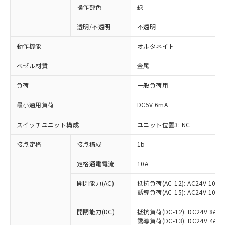
操作部色
緑
透明/不透明
不透明
動作機能
オルタネイト
ベゼル材質
金属
負荷
一般負荷用
最小適用負荷
DC5V 6mA
スイッチユニット構成
ユニット位置3: NC
接点定格
接点構成
1b
※1 対応状況
定格通電電流
10A
対応済み：EU RoHS指令（10物質）の
非含有に対応した製品が提供可能な商品で
開閉能力(AC)
抵抗負荷(AC-12): AC24V 10A/A
誘導負荷(AC-15): AC24V 10A/AC
す。
対応予定：EU RoHS指令（10物質）の非含
ご利用条件
開閉能力(DC)
抵抗負荷(DC-12): DC24V 8A/DC
有に対応した製品に切り替える予定のある
誘導負荷(DC-13): DC24V 4A/DC