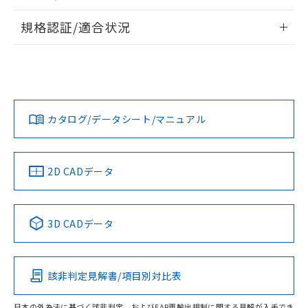
物質の対応では、対応完了までの期間は出
情報更新：2026/7/29
荷製品に未対応品が混在することから備考
規格認証/適合状況
欄に対応日を記載しておりました。
ログイン/会員登録
EU RoHS
注意事項・凡例
既に当社にて対応品への在庫切替を完了
A30NN-MGA-NGA-P002-NNについての規格認証/適合状況に
していることから、特段のことがない限
ついては、「カスタマーサポートセンタ お客様相談室」また
り、2022年1月12日より割愛しておりま
は貴社担当オムロン営業員または販売店にお問い合わせくだ
対応状況
対応予定月
※1
※2
す。
さい。
ダウンロードデータをご利用いただく前に、以下を必ずお読
みください。
カタログ/データシート/マニュアル
対応済み
ソフトウェアの使用条件
お問い合わせ
中国 RoHS
注意事項・凡例
2D CADデータ
中国 RoHS表
※1 ※2
3D CADデータ
Pb
Hg
Cd
Cr(VI)
該非判定見解書/項目別対比表
O
O
O
O
日本の外為法に基づく該非判定、およびEAR再輸出規制に関する見解が入手でき