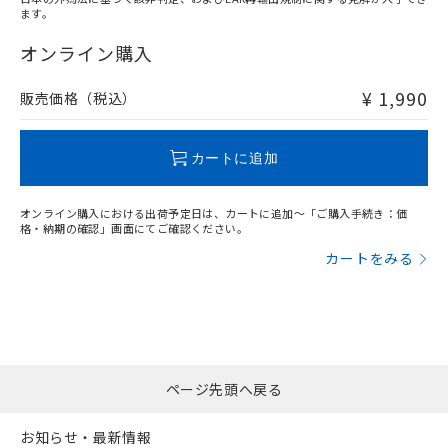
ます。
"対応済み"や非含有の記載がされた商品であっても、流通
在庫等で未対応品が混在する可能性があります。
オンライン購入
非含有品が必要な際は、弊社営業部門もしくは販売店へお
問い合わせください。
¥ 1,990
販売価格（税込）
この製品のRoHS/REACH対応状況ページへ
カートに追加
オンライン購入における出荷予定日は、カートに追加～「ご購入手続き：価
格・納期の確認」画面にてご確認ください。
カートをみる
ページ先頭へ戻る
お知らせ・最新情報