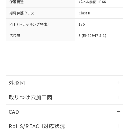
－
在庫なし(最新の在庫状況につ
オムロン制御機器販売店や当社販売拠
保護構造
パネル前面: IP66
フタル酸エステル類の４物質については閾値を超える意
武器並びにこれらの製造装置等に一切
いては、お客様のお取引先、ま
図的な使用がないことを確認しています。
点は「
販売ネットワーク
」をご確認
※2 環境保護使用期限
使用いたしません。
たはお客様担当のオムロン制御
感電保護クラス
Class II
ください。
当社は、貴社製品を第三者に販売する
機器販売店・当社販売員にご確
在庫状況および標準価格結果を当社の
※2 対応予定月
「ｅ」：有害物質（10物質）のすべてが基
場合は、上記1、2および3の内容を当
PTI（トラッキング特性）
175
認ください)
事前の承諾なく第三者に漏洩または開
準値以下であることを示します。
該第三者に通知します。また当社は、
示しないようお願いします。
部品在庫の切り替え状況などにより、予定
「10」：通常の使用状況下において有害物
汚染度
3 (EN60947-5-1)
販売先および販売に係わる関係者が違
マイパーツ機能（部品リスト作成サー
空
受注生産機種、また在庫状況の
月が前後することがあります。
質が外部に漏えいし、環境に深刻な影響を
法に輸出するおそれがある場合は、取
ビス）をご利用いただくには、I-Web
白
情報を公開していない機種
及ぼさない年数を意味します。
り引きをいたしません。
メンバーズにご登録されている必要が
「－」：未確認です。当社販売部門へお問
あります。
い合わせください。
お客様が当ウェブサイト上で当社にご
※3 非含有証明書ダウンロード
登録された部品リストについて、当社
および当社の共同利用者が、当社の製
下記の非含有証明書をダウンロードするこ
品・サービスに関するお客様との取
外形図
とができます。
合意する
キャンセル
引・商談に必要な範囲で利用すること
をご了承ください。
情報更新：2026/05/21
EU RoHS指令（10物質）の非含有証明書
取りつけ穴加工図
※当社の共同利用者とは、
"個人情報
51物質の非含有証明書（当社基準）
の共同利用に関して"
の「1.共同利
情報更新：2026/05/21
※本証明書は発行日時点で非含有を証明す
用者の範囲」に記載されている法人を
CAD
るもので、過去に遡って非含有を証明する
指します。
ものではありません。
ログイン/会員登録いただくと、CADデータをダウンロー
RoHS/REACH対応状況
また、RoHS指令のフタル酸エステル類４
ドすることができます。