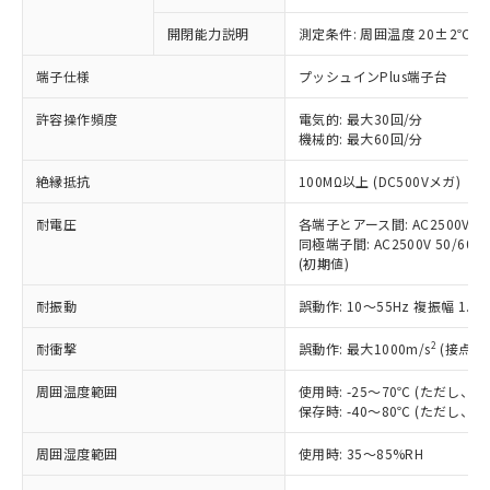
商品です。
対応予定なし：EU RoHS指令（10物質）の
開閉能力説明
測定条件: 周囲温度 20±2℃、
以下の条件をお読みいただき、同意のうえ
非含有に非対応の商品で、対応品を出す予
ご利用ください。
定はありません。
端子仕様
プッシュインPlus端子台
調査・確認中：EU RoHS指令（10物質）の
本サービスは、当社制御機器事業取扱
※1 中国RoHS○×表
非含有の対応状況を調査中または確認中の
許容操作頻度
電気的: 最大30回/分
商品の当社在庫状況および標準価格
商品です。
機械的: 最大60回/分
(税抜)を提供させていただくもので
「○」：最大均質材料含有率が中国RoHSの
非該当品：ライセンス料など無形物で、有
す。
絶縁抵抗
基準値以下であることを示します。
100MΩ以上 (DC500Vメガ)
害物質有無と関係のない商品です。
当社制御機器事業取扱商品の中には、
「×」：最大均質材料含有率が中国RoHSの
仕入先様の事情により、非含有部品として
本サービスの対象外となる商品もある
耐電圧
各端子とアース間: AC2500V 50/
基準値を超えていることを示します。
いたものが、含有品と判明した場合などや
当社は、これら貴社製品のうち、外国
ことをご了承ください。
同極端子間: AC2500V 50/60Hz
「－」：未確認です。当社販売部門へお問
むを得ず変更することがあります。
為替および外国貿易法に定める商品
(初期値)
在庫状況および標準価格照会結果は、
い合わせください。
（以下｢規制貨物等」という）を輸出
記載している更新日時点での社内デー
*EU RoHS指令（10物質）：
または国外への提供する場合は、日本
耐振動
誤動作: 10～55Hz 複振幅 1.
記
タに基づき作成されるものであり、閲
説明
鉛(Pb) 1000ppm以下、 水銀(Hg) 1000ppm以下、 カド
*中国RoHS10物質の基準値 (GB/T26572)：
国政府の輸出許可(または役務取引許
号
覧された時点での実際の在庫および標
ミウム(Cd) 100ppm以下、
Pb(鉛) :1000ppm、 Hg(水銀) : 1000ppm、 Cd(カドミウ
2
耐衝撃
誤動作: 最大1000m/s
(接点開
可)を取得するなどの必要な手続きを
六価クロム(Cr(Ⅵ)) 1000ppm以下、ポリ臭化ビフェニル
ム) : 100ppm、
準価格とは異なる場合があることをご
類(PBB) 1000ppm以下、ポリ臭化ジフェニルエーテル類
Cr(Ⅵ)(六価クロム) : 1000ppm、 PBBs(ポリ臭化ビフェ
とります。
了承ください。
(PBDE) 1000ppm以下、フタル酸ビス(2-エチルヘキシ
○
一定数以上の在庫あり
ニル類) : 1000ppm、 PBDEs(ポリ臭化ジフェニルエーテ
周囲温度範囲
使用時: -25～70℃ (ただし
当社は規制貨物を破棄する場合は、完
ル) (DEHP)(別名：DOP) 1000ppm以下、フタル酸ブチ
正式な納期状況および標準価格はお客
ル類) : 1000ppm、
保存時: -40～80℃ (ただし
ルベンジル（BBP） 1000ppm以下、フタル酸ジブチル
全に破砕するなど、違法に輸出されな
DBP(フタル酸ジブチル) : 1000ppm、 DIBP(フタル酸ジ
様のお取引先、またはお客様担当のオ
（DBP） 1000ppm以下、フタル酸ジイソブチル
イソブチル) : 1000ppm、 BBP(フタル酸ブチルベンジ
△
一定数には満たないが在庫あり
いよう必要な手段を講じます。
ムロン制御機器販売店・当社販売員に
(DIBP) 1000ppm以下
ル) : 1000ppm、
周囲湿度範囲
使用時: 35～85%RH
当社は貴社製品を、核兵器、ミサイ
但し、RoHS指令で産業用監視および制御機器に対する
DEHP(フタル酸ビス(2-エチルヘキシル)) : 1000ppm
ご相談ください。
適用除外項目は除く。
ル、化学兵器、生物兵器またはその他