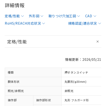
詳細情報
定格/性能
外形図
取りつけ穴加工図
CAD
RoHS/REACH対応状況
規格認証/適合状況
定格/性能
情報更新：2026/05/21
種類
押ボタンスイッチ
胴体形状
丸胴形(φ30mm)
照光/非照光
非照光
操作部
操作部形状
丸形 フルガード形