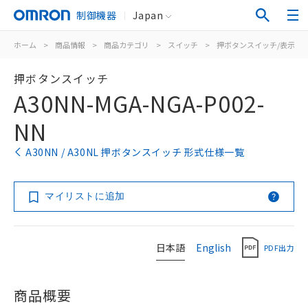
制御機器
Japan
ホーム
>
商品情報
>
商品カテゴリ
>
スイッチ
>
押ボタンスイッチ/表示灯
押ボタンスイッチ
A30NN-MGA-NGA-P002-
NN
A30NN / A30NL 押ボタンスイッチ 形式仕様一覧
マイリストに追加
日本語
English
PDF出力
商品概要