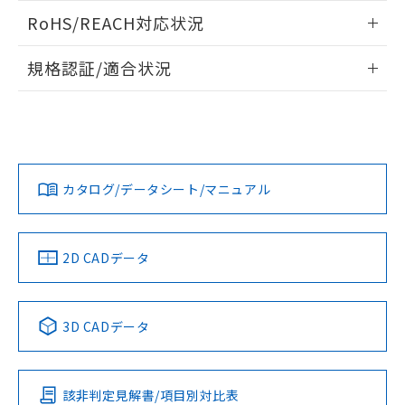
また、RoHS指令のフタル酸エステル類４
ログイン/会員登録いただくと、CADデータをダウンロー
RoHS/REACH対応状況
物質の対応では、対応完了までの期間は出
ドすることができます。
荷製品に未対応品が混在することから備考
情報更新：2026/7/29
欄に対応日を記載しておりました。
規格認証/適合状況
既に当社にて対応品への在庫切替を完了
ログイン/会員登録
EU RoHS
注意事項・凡例
A30NN-MGA-NGA-G222-NNについての規格認証/適合状況に
していることから、特段のことがない限
ついては、「カスタマーサポートセンタ お客様相談室」また
り、2022年1月12日より割愛しておりま
は貴社担当オムロン営業員または販売店にお問い合わせくだ
す。
対応状況
対応予定月
※1
※2
さい。
ダウンロードデータをご利用いただく前に、以下を必ずお読
みください。
カタログ/データシート/マニュアル
対応済み
ソフトウェアの使用条件
お問い合わせ
中国 RoHS
注意事項・凡例
2D CADデータ
中国 RoHS表
※1 ※2
3D CADデータ
Pb
Hg
Cd
Cr(VI)
該非判定見解書/項目別対比表
O
O
O
O