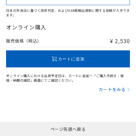
日本の外為法に基づく該非判定、およびEAR再輸出規制に関する見解が入手でき
ます。
"対応済み"や非含有の記載がされた商品であっても、流通
在庫等で未対応品が混在する可能性があります。
オンライン購入
非含有品が必要な際は、弊社営業部門もしくは販売店へお
問い合わせください。
¥ 2,530
販売価格（税込）
この製品のRoHS/REACH対応状況ページへ
カートに追加
オンライン購入における出荷予定日は、カートに追加～「ご購入手続き：価
格・納期の確認」画面にてご確認ください。
カートをみる
ページ先頭へ戻る