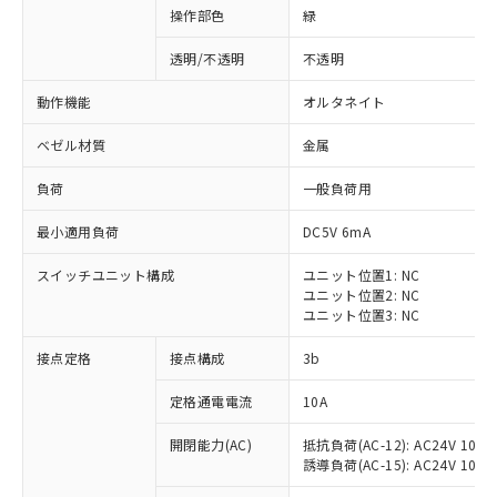
操作部色
緑
透明/不透明
不透明
動作機能
オルタネイト
ベゼル材質
金属
負荷
一般負荷用
最小適用負荷
DC5V 6mA
スイッチユニット構成
ユニット位置1: NC
ユニット位置2: NC
ユニット位置3: NC
※1 対応状況
接点定格
接点構成
3b
対応済み：EU RoHS指令（10物質）の
定格通電電流
10A
非含有に対応した製品が提供可能な商品で
開閉能力(AC)
抵抗負荷(AC-12): AC24V 10A/A
す。
誘導負荷(AC-15): AC24V 10A/AC
対応予定：EU RoHS指令（10物質）の非含
ご利用条件
有に対応した製品に切り替える予定のある