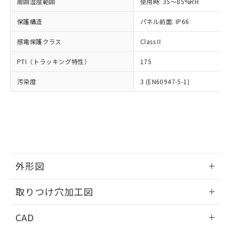
ご相談ください。
周囲湿度範囲
使用時: 35～85%RH
適用除外項目は除く。
ル、化学兵器、生物兵器またはその他
－
在庫なし(最新の在庫状況につ
オムロン制御機器販売店や当社販売拠
フタル酸エステル類の４物質については閾値を超える意
武器並びにこれらの製造装置等に一切
いては、お客様のお取引先、ま
図的な使用がないことを確認しています。
保護構造
パネル前面: IP66
点は「
販売ネットワーク
」をご確認
※2 環境保護使用期限
使用いたしません。
たはお客様担当のオムロン制御
ください。
当社は、貴社製品を第三者に販売する
感電保護クラス
Class II
機器販売店・当社販売員にご確
在庫状況および標準価格結果を当社の
※2 対応予定月
「ｅ」：有害物質（10物質）のすべてが基
場合は、上記1、2および3の内容を当
認ください)
事前の承諾なく第三者に漏洩または開
準値以下であることを示します。
PTI（トラッキング特性）
175
該第三者に通知します。また当社は、
示しないようお願いします。
部品在庫の切り替え状況などにより、予定
「10」：通常の使用状況下において有害物
販売先および販売に係わる関係者が違
マイパーツ機能（部品リスト作成サー
空
受注生産機種、また在庫状況の
汚染度
3 (EN60947-5-1)
月が前後することがあります。
質が外部に漏えいし、環境に深刻な影響を
法に輸出するおそれがある場合は、取
ビス）をご利用いただくには、I-Web
白
情報を公開していない機種
及ぼさない年数を意味します。
り引きをいたしません。
メンバーズにご登録されている必要が
「－」：未確認です。当社販売部門へお問
あります。
い合わせください。
お客様が当ウェブサイト上で当社にご
※3 非含有証明書ダウンロード
登録された部品リストについて、当社
および当社の共同利用者が、当社の製
下記の非含有証明書をダウンロードするこ
品・サービスに関するお客様との取
とができます。
合意する
キャンセル
引・商談に必要な範囲で利用すること
外形図
をご了承ください。
EU RoHS指令（10物質）の非含有証明書
※当社の共同利用者とは、
情報更新：2026/05/21
"個人情報
取りつけ穴加工図
51物質の非含有証明書（当社基準）
の共同利用に関して"
の「1.共同利
※本証明書は発行日時点で非含有を証明す
用者の範囲」に記載されている法人を
情報更新：2026/05/21
るもので、過去に遡って非含有を証明する
CAD
指します。
ものではありません。