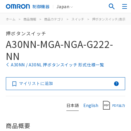
制御機器
Japan
ホーム
>
商品情報
>
商品カテゴリ
>
スイッチ
>
押ボタンスイッチ/表示灯
押ボタンスイッチ
A30NN-MGA-NGA-G222-
NN
A30NN / A30NL 押ボタンスイッチ 形式仕様一覧
マイリストに追加
日本語
English
PDF出力
商品概要