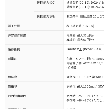
開閉能力(DC)
抵抗負荷(DC-12): DC24V 8A/DC
商品です。
誘導負荷(DC-13): DC24V 4A/DC
対応予定なし：EU RoHS指令（10物質）の
以下の条件をお読みいただき、同意のうえ
非含有に非対応の商品で、対応品を出す予
開閉能力説明
測定条件: 周囲温度 20±2℃、
ご利用ください。
定はありません。
調査・確認中：EU RoHS指令（10物質）の
端子仕様
ねじ締め端子 (M3.5)
本サービスは、当社制御機器事業取扱
※1 中国RoHS○×表
非含有の対応状況を調査中または確認中の
商品の当社在庫状況および標準価格
許容操作頻度
商品です。
電気的: 最大30回/分
(税抜)を提供させていただくもので
「○」：最大均質材料含有率が中国RoHSの
機械的: 最大60回/分
非該当品：ライセンス料など無形物で、有
す。
基準値以下であることを示します。
害物質有無と関係のない商品です。
当社制御機器事業取扱商品の中には、
絶縁抵抗
100MΩ以上 (DC500Vメガ)
「×」：最大均質材料含有率が中国RoHSの
仕入先様の事情により、非含有部品として
本サービスの対象外となる商品もある
基準値を超えていることを示します。
いたものが、含有品と判明した場合などや
当社は、これら貴社製品のうち、外国
ことをご了承ください。
耐電圧
各端子とアース間: AC2500V 50/
「－」：未確認です。当社販売部門へお問
むを得ず変更することがあります。
為替および外国貿易法に定める商品
同極端子間: AC2500V 50/60Hz
在庫状況および標準価格照会結果は、
い合わせください。
（以下｢規制貨物等」という）を輸出
(初期値)
記載している更新日時点での社内デー
*EU RoHS指令（10物質）：
または国外への提供する場合は、日本
記
タに基づき作成されるものであり、閲
説明
鉛(Pb) 1000ppm以下、 水銀(Hg) 1000ppm以下、 カド
*中国RoHS10物質の基準値 (GB/T26572)：
耐振動
誤動作: 10～55Hz 複振幅 1.
国政府の輸出許可(または役務取引許
号
覧された時点での実際の在庫および標
ミウム(Cd) 100ppm以下、
Pb(鉛) :1000ppm、 Hg(水銀) : 1000ppm、 Cd(カドミウ
可)を取得するなどの必要な手続きを
六価クロム(Cr(Ⅵ)) 1000ppm以下、ポリ臭化ビフェニル
ム) : 100ppm、
準価格とは異なる場合があることをご
類(PBB) 1000ppm以下、ポリ臭化ジフェニルエーテル類
2
耐衝撃
誤動作: 最大1000m/s
(接点開
Cr(Ⅵ)(六価クロム) : 1000ppm、 PBBs(ポリ臭化ビフェ
とります。
了承ください。
(PBDE) 1000ppm以下、フタル酸ビス(2-エチルヘキシ
○
一定数以上の在庫あり
ニル類) : 1000ppm、 PBDEs(ポリ臭化ジフェニルエーテ
当社は規制貨物を破棄する場合は、完
ル) (DEHP)(別名：DOP) 1000ppm以下、フタル酸ブチ
正式な納期状況および標準価格はお客
ル類) : 1000ppm、
周囲温度範囲
使用時: -25～70℃ (ただし
ルベンジル（BBP） 1000ppm以下、フタル酸ジブチル
全に破砕するなど、違法に輸出されな
DBP(フタル酸ジブチル) : 1000ppm、 DIBP(フタル酸ジ
様のお取引先、またはお客様担当のオ
保存時: -40～80℃ (ただし
（DBP） 1000ppm以下、フタル酸ジイソブチル
イソブチル) : 1000ppm、 BBP(フタル酸ブチルベンジ
△
一定数には満たないが在庫あり
いよう必要な手段を講じます。
ムロン制御機器販売店・当社販売員に
(DIBP) 1000ppm以下
ル) : 1000ppm、
当社は貴社製品を、核兵器、ミサイ
但し、RoHS指令で産業用監視および制御機器に対する
DEHP(フタル酸ビス(2-エチルヘキシル)) : 1000ppm