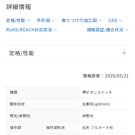
詳細情報
定格/性能
外形図
取りつけ穴加工図
CAD
RoHS/REACH対応状況
規格認証/適合状況
定格/性能
情報更新：2026/05/21
種類
押ボタンスイッチ
胴体形状
丸胴形(φ30mm)
照光/非照光
非照光
操作部
操作部形状
丸形 フルガード形