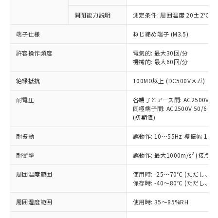
商品です。
対応予定なし：EU RoHS指令（10物質）の
開閉能力説明
測定条件: 周囲温度 20±2℃、
以下の条件をお読みいただき、同意のうえ
非含有に非対応の商品で、対応品を出す予
ご利用ください。
定はありません。
端子仕様
ねじ締め端子 (M3.5)
調査・確認中：EU RoHS指令（10物質）の
本サービスは、当社制御機器事業取扱
※1 中国RoHS○×表
非含有の対応状況を調査中または確認中の
許容操作頻度
電気的: 最大30回/分
商品の当社在庫状況および標準価格
商品です。
機械的: 最大60回/分
(税抜)を提供させていただくもので
「○」：最大均質材料含有率が中国RoHSの
非該当品：ライセンス料など無形物で、有
す。
絶縁抵抗
基準値以下であることを示します。
100MΩ以上 (DC500Vメガ)
害物質有無と関係のない商品です。
当社制御機器事業取扱商品の中には、
「×」：最大均質材料含有率が中国RoHSの
仕入先様の事情により、非含有部品として
本サービスの対象外となる商品もある
耐電圧
各端子とアース間: AC2500V 50/
基準値を超えていることを示します。
いたものが、含有品と判明した場合などや
当社は、これら貴社製品のうち、外国
ことをご了承ください。
同極端子間: AC2500V 50/60Hz
「－」：未確認です。当社販売部門へお問
むを得ず変更することがあります。
為替および外国貿易法に定める商品
(初期値)
在庫状況および標準価格照会結果は、
い合わせください。
（以下｢規制貨物等」という）を輸出
記載している更新日時点での社内デー
*EU RoHS指令（10物質）：
または国外への提供する場合は、日本
耐振動
誤動作: 10～55Hz 複振幅 1.
記
タに基づき作成されるものであり、閲
説明
鉛(Pb) 1000ppm以下、 水銀(Hg) 1000ppm以下、 カド
*中国RoHS10物質の基準値 (GB/T26572)：
国政府の輸出許可(または役務取引許
号
覧された時点での実際の在庫および標
ミウム(Cd) 100ppm以下、
Pb(鉛) :1000ppm、 Hg(水銀) : 1000ppm、 Cd(カドミウ
2
耐衝撃
誤動作: 最大1000m/s
(接点開
可)を取得するなどの必要な手続きを
六価クロム(Cr(Ⅵ)) 1000ppm以下、ポリ臭化ビフェニル
ム) : 100ppm、
準価格とは異なる場合があることをご
類(PBB) 1000ppm以下、ポリ臭化ジフェニルエーテル類
Cr(Ⅵ)(六価クロム) : 1000ppm、 PBBs(ポリ臭化ビフェ
とります。
了承ください。
(PBDE) 1000ppm以下、フタル酸ビス(2-エチルヘキシ
○
一定数以上の在庫あり
ニル類) : 1000ppm、 PBDEs(ポリ臭化ジフェニルエーテ
周囲温度範囲
使用時: -25～70℃ (ただし
当社は規制貨物を破棄する場合は、完
ル) (DEHP)(別名：DOP) 1000ppm以下、フタル酸ブチ
正式な納期状況および標準価格はお客
ル類) : 1000ppm、
保存時: -40～80℃ (ただし
ルベンジル（BBP） 1000ppm以下、フタル酸ジブチル
全に破砕するなど、違法に輸出されな
DBP(フタル酸ジブチル) : 1000ppm、 DIBP(フタル酸ジ
様のお取引先、またはお客様担当のオ
（DBP） 1000ppm以下、フタル酸ジイソブチル
イソブチル) : 1000ppm、 BBP(フタル酸ブチルベンジ
△
一定数には満たないが在庫あり
いよう必要な手段を講じます。
ムロン制御機器販売店・当社販売員に
(DIBP) 1000ppm以下
ル) : 1000ppm、
周囲湿度範囲
使用時: 35～85%RH
当社は貴社製品を、核兵器、ミサイ
但し、RoHS指令で産業用監視および制御機器に対する
DEHP(フタル酸ビス(2-エチルヘキシル)) : 1000ppm
ご相談ください。
適用除外項目は除く。
ル、化学兵器、生物兵器またはその他