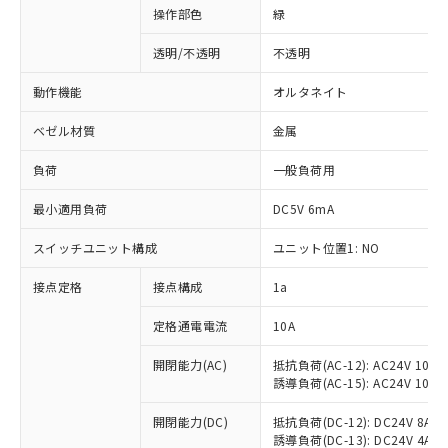
操作部色
緑
透明/不透明
不透明
動作機能
オルタネイト
ベゼル材質
金属
負荷
一般負荷用
最小適用負荷
DC5V 6mA
スイッチユニット構成
ユニット位置1: NO
接点定格
接点構成
1a
※1 対応状況
定格通電電流
10A
対応済み：EU RoHS指令（10物質）の
非含有に対応した製品が提供可能な商品で
開閉能力(AC)
抵抗負荷(AC-12): AC24V 10A/A
誘導負荷(AC-15): AC24V 10A/AC
す。
対応予定：EU RoHS指令（10物質）の非含
ご利用条件
開閉能力(DC)
抵抗負荷(DC-12): DC24V 8A/DC
有に対応した製品に切り替える予定のある
誘導負荷(DC-13): DC24V 4A/DC