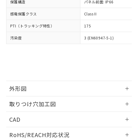
－
在庫なし(最新の在庫状況につ
オムロン制御機器販売店や当社販売拠
保護構造
パネル前面: IP66
フタル酸エステル類の４物質については閾値を超える意
武器並びにこれらの製造装置等に一切
いては、お客様のお取引先、ま
図的な使用がないことを確認しています。
点は「
販売ネットワーク
」をご確認
※2 環境保護使用期限
使用いたしません。
たはお客様担当のオムロン制御
感電保護クラス
Class II
ください。
当社は、貴社製品を第三者に販売する
機器販売店・当社販売員にご確
在庫状況および標準価格結果を当社の
※2 対応予定月
「ｅ」：有害物質（10物質）のすべてが基
場合は、上記1、2および3の内容を当
PTI（トラッキング特性）
175
認ください)
事前の承諾なく第三者に漏洩または開
準値以下であることを示します。
該第三者に通知します。また当社は、
示しないようお願いします。
部品在庫の切り替え状況などにより、予定
「10」：通常の使用状況下において有害物
汚染度
3 (EN60947-5-1)
販売先および販売に係わる関係者が違
マイパーツ機能（部品リスト作成サー
空
受注生産機種、また在庫状況の
月が前後することがあります。
質が外部に漏えいし、環境に深刻な影響を
法に輸出するおそれがある場合は、取
ビス）をご利用いただくには、I-Web
白
情報を公開していない機種
及ぼさない年数を意味します。
り引きをいたしません。
メンバーズにご登録されている必要が
「－」：未確認です。当社販売部門へお問
あります。
い合わせください。
お客様が当ウェブサイト上で当社にご
※3 非含有証明書ダウンロード
登録された部品リストについて、当社
および当社の共同利用者が、当社の製
下記の非含有証明書をダウンロードするこ
品・サービスに関するお客様との取
外形図
とができます。
合意する
キャンセル
引・商談に必要な範囲で利用すること
をご了承ください。
情報更新：2026/05/21
EU RoHS指令（10物質）の非含有証明書
取りつけ穴加工図
※当社の共同利用者とは、
"個人情報
51物質の非含有証明書（当社基準）
の共同利用に関して"
の「1.共同利
情報更新：2026/05/21
※本証明書は発行日時点で非含有を証明す
用者の範囲」に記載されている法人を
CAD
るもので、過去に遡って非含有を証明する
指します。
ものではありません。
ログイン/会員登録いただくと、CADデータをダウンロー
RoHS/REACH対応状況
また、RoHS指令のフタル酸エステル類４
ドすることができます。