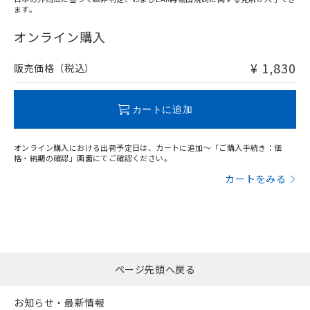
ます。
"対応済み"や非含有の記載がされた商品であっても、流通
在庫等で未対応品が混在する可能性があります。
オンライン購入
非含有品が必要な際は、弊社営業部門もしくは販売店へお
問い合わせください。
¥ 1,830
販売価格（税込）
この製品のRoHS/REACH対応状況ページへ
カートに追加
オンライン購入における出荷予定日は、カートに追加～「ご購入手続き：価
格・納期の確認」画面にてご確認ください。
カートをみる
ページ先頭へ戻る
お知らせ・最新情報