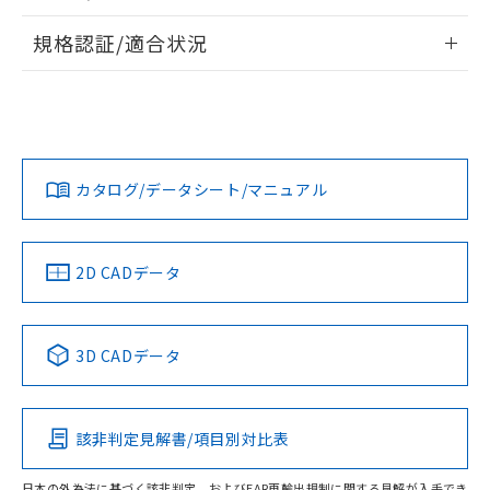
物質の対応では、対応完了までの期間は出
情報更新：2026/7/29
荷製品に未対応品が混在することから備考
規格認証/適合状況
欄に対応日を記載しておりました。
ログイン/会員登録
EU RoHS
注意事項・凡例
既に当社にて対応品への在庫切替を完了
A30NN-MGA-NGA-G100-NNについての規格認証/適合状況に
していることから、特段のことがない限
ついては、「カスタマーサポートセンタ お客様相談室」また
り、2022年1月12日より割愛しておりま
は貴社担当オムロン営業員または販売店にお問い合わせくだ
対応状況
対応予定月
※1
※2
す。
さい。
ダウンロードデータをご利用いただく前に、以下を必ずお読
みください。
カタログ/データシート/マニュアル
対応済み
ソフトウェアの使用条件
お問い合わせ
中国 RoHS
注意事項・凡例
2D CADデータ
中国 RoHS表
※1 ※2
3D CADデータ
Pb
Hg
Cd
Cr(VI)
該非判定見解書/項目別対比表
O
O
O
O
日本の外為法に基づく該非判定、およびEAR再輸出規制に関する見解が入手でき