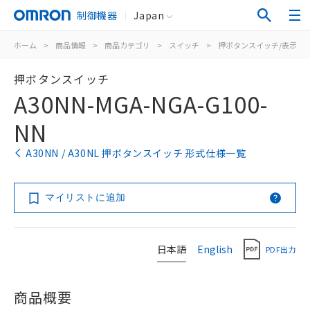
制御機器
Japan
ホーム
>
商品情報
>
商品カテゴリ
>
スイッチ
>
押ボタンスイッチ/表示灯
押ボタンスイッチ
A30NN-MGA-NGA-G100-
NN
A30NN / A30NL 押ボタンスイッチ 形式仕様一覧
マイリストに追加
日本語
English
PDF出力
商品概要