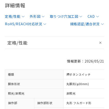
詳細情報
定格/性能
外形図
取りつけ穴加工図
CAD
RoHS/REACH対応状況
規格認証/適合状況
定格/性能
情報更新：2026/05/21
種類
押ボタンスイッチ
胴体形状
丸胴形(φ30mm)
照光/非照光
非照光
操作部
操作部形状
丸形 フルガード形