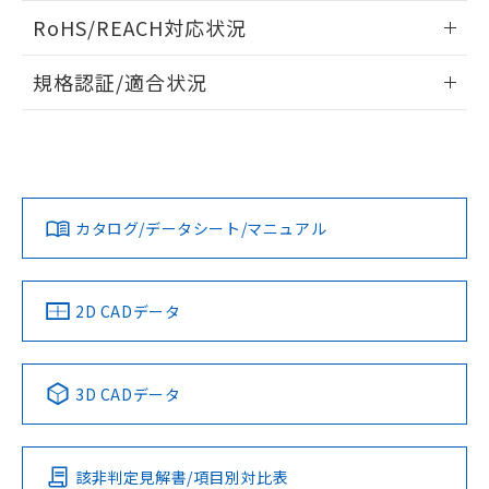
また、RoHS指令のフタル酸エステル類４
ログイン/会員登録いただくと、CADデータをダウンロー
RoHS/REACH対応状況
物質の対応では、対応完了までの期間は出
ドすることができます。
荷製品に未対応品が混在することから備考
情報更新：2026/7/29
欄に対応日を記載しておりました。
規格認証/適合状況
既に当社にて対応品への在庫切替を完了
ログイン/会員登録
EU RoHS
注意事項・凡例
A30NN-MGA-NBA-P112-NNについての規格認証/適合状況に
していることから、特段のことがない限
ついては、「カスタマーサポートセンタ お客様相談室」また
り、2022年1月12日より割愛しておりま
は貴社担当オムロン営業員または販売店にお問い合わせくだ
す。
対応状況
対応予定月
※1
※2
さい。
ダウンロードデータをご利用いただく前に、以下を必ずお読
みください。
カタログ/データシート/マニュアル
対応済み
ソフトウェアの使用条件
お問い合わせ
中国 RoHS
注意事項・凡例
2D CADデータ
中国 RoHS表
※1 ※2
3D CADデータ
Pb
Hg
Cd
Cr(VI)
該非判定見解書/項目別対比表
O
O
O
O