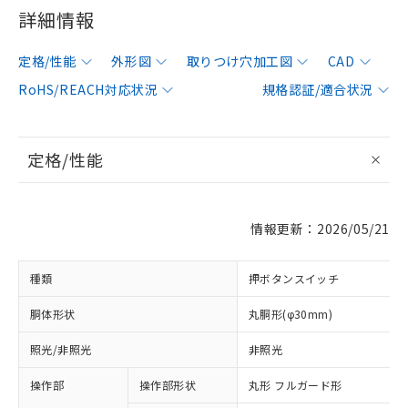
詳細情報
定格/性能
外形図
取りつけ穴加工図
CAD
RoHS/REACH対応状況
規格認証/適合状況
定格/性能
情報更新：2026/05/21
種類
押ボタンスイッチ
胴体形状
丸胴形(φ30mm)
照光/非照光
非照光
操作部
操作部形状
丸形 フルガード形