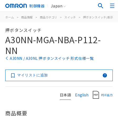
制御機器
Japan
ホーム
>
商品情報
>
商品カテゴリ
>
スイッチ
>
押ボタンスイッチ/表示灯
押ボタンスイッチ
A30NN-MGA-NBA-P112-
NN
A30NN / A30NL 押ボタンスイッチ 形式仕様一覧
マイリストに追加
日本語
English
PDF出力
商品概要