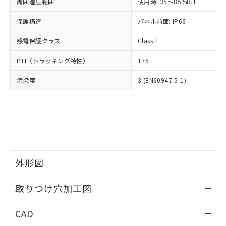
ご相談ください。
周囲湿度範囲
使用時: 35～85%RH
適用除外項目は除く。
ル、化学兵器、生物兵器またはその他
－
在庫なし(最新の在庫状況につ
オムロン制御機器販売店や当社販売拠
フタル酸エステル類の４物質については閾値を超える意
武器並びにこれらの製造装置等に一切
いては、お客様のお取引先、ま
図的な使用がないことを確認しています。
保護構造
パネル前面: IP66
点は「
販売ネットワーク
」をご確認
※2 環境保護使用期限
使用いたしません。
たはお客様担当のオムロン制御
ください。
当社は、貴社製品を第三者に販売する
感電保護クラス
Class II
機器販売店・当社販売員にご確
在庫状況および標準価格結果を当社の
※2 対応予定月
「ｅ」：有害物質（10物質）のすべてが基
場合は、上記1、2および3の内容を当
認ください)
事前の承諾なく第三者に漏洩または開
準値以下であることを示します。
PTI（トラッキング特性）
175
該第三者に通知します。また当社は、
示しないようお願いします。
部品在庫の切り替え状況などにより、予定
「10」：通常の使用状況下において有害物
販売先および販売に係わる関係者が違
マイパーツ機能（部品リスト作成サー
空
受注生産機種、また在庫状況の
汚染度
3 (EN60947-5-1)
月が前後することがあります。
質が外部に漏えいし、環境に深刻な影響を
法に輸出するおそれがある場合は、取
ビス）をご利用いただくには、I-Web
白
情報を公開していない機種
及ぼさない年数を意味します。
り引きをいたしません。
メンバーズにご登録されている必要が
「－」：未確認です。当社販売部門へお問
あります。
い合わせください。
お客様が当ウェブサイト上で当社にご
※3 非含有証明書ダウンロード
登録された部品リストについて、当社
および当社の共同利用者が、当社の製
下記の非含有証明書をダウンロードするこ
品・サービスに関するお客様との取
とができます。
合意する
キャンセル
引・商談に必要な範囲で利用すること
外形図
をご了承ください。
EU RoHS指令（10物質）の非含有証明書
※当社の共同利用者とは、
情報更新：2026/05/21
"個人情報
取りつけ穴加工図
51物質の非含有証明書（当社基準）
の共同利用に関して"
の「1.共同利
※本証明書は発行日時点で非含有を証明す
用者の範囲」に記載されている法人を
情報更新：2026/05/21
るもので、過去に遡って非含有を証明する
CAD
指します。
ものではありません。