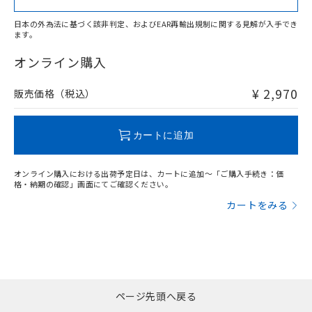
日本の外為法に基づく該非判定、およびEAR再輸出規制に関する見解が入手でき
ます。
"対応済み"や非含有の記載がされた商品であっても、流通
在庫等で未対応品が混在する可能性があります。
オンライン購入
非含有品が必要な際は、弊社営業部門もしくは販売店へお
問い合わせください。
¥ 2,970
販売価格（税込）
この製品のRoHS/REACH対応状況ページへ
カートに追加
オンライン購入における出荷予定日は、カートに追加～「ご購入手続き：価
格・納期の確認」画面にてご確認ください。
カートをみる
ページ先頭へ戻る