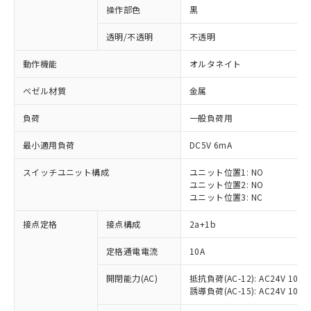
操作部色
黒
透明/不透明
不透明
動作機能
オルタネイト
ベゼル材質
金属
負荷
一般負荷用
最小適用負荷
DC5V 6mA
スイッチユニット構成
ユニット位置1: NO
ユニット位置2: NO
ユニット位置3: NC
※1 対応状況
接点定格
接点構成
2a+1b
対応済み：EU RoHS指令（10物質）の
定格通電電流
10A
非含有に対応した製品が提供可能な商品で
開閉能力(AC)
抵抗負荷(AC-12): AC24V 10A/A
す。
誘導負荷(AC-15): AC24V 10A/AC
対応予定：EU RoHS指令（10物質）の非含
ご利用条件
有に対応した製品に切り替える予定のある