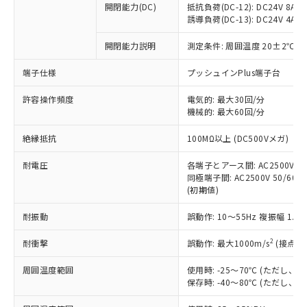
開閉能力(DC)
抵抗負荷(DC-12): DC24V 8A/DC
商品です。
誘導負荷(DC-13): DC24V 4A/DC
対応予定なし：EU RoHS指令（10物質）の
以下の条件をお読みいただき、同意のうえ
非含有に非対応の商品で、対応品を出す予
開閉能力説明
測定条件: 周囲温度 20±2℃、
ご利用ください。
定はありません。
調査・確認中：EU RoHS指令（10物質）の
端子仕様
プッシュインPlus端子台
本サービスは、当社制御機器事業取扱
※1 中国RoHS○×表
非含有の対応状況を調査中または確認中の
商品の当社在庫状況および標準価格
許容操作頻度
商品です。
電気的: 最大30回/分
(税抜)を提供させていただくもので
「○」：最大均質材料含有率が中国RoHSの
機械的: 最大60回/分
非該当品：ライセンス料など無形物で、有
す。
基準値以下であることを示します。
害物質有無と関係のない商品です。
当社制御機器事業取扱商品の中には、
絶縁抵抗
100MΩ以上 (DC500Vメガ)
「×」：最大均質材料含有率が中国RoHSの
仕入先様の事情により、非含有部品として
本サービスの対象外となる商品もある
基準値を超えていることを示します。
いたものが、含有品と判明した場合などや
当社は、これら貴社製品のうち、外国
ことをご了承ください。
耐電圧
各端子とアース間: AC2500V 50/
「－」：未確認です。当社販売部門へお問
むを得ず変更することがあります。
為替および外国貿易法に定める商品
同極端子間: AC2500V 50/60Hz
在庫状況および標準価格照会結果は、
い合わせください。
（以下｢規制貨物等」という）を輸出
(初期値)
記載している更新日時点での社内デー
*EU RoHS指令（10物質）：
または国外への提供する場合は、日本
記
タに基づき作成されるものであり、閲
説明
鉛(Pb) 1000ppm以下、 水銀(Hg) 1000ppm以下、 カド
*中国RoHS10物質の基準値 (GB/T26572)：
耐振動
誤動作: 10～55Hz 複振幅 1.
国政府の輸出許可(または役務取引許
号
覧された時点での実際の在庫および標
ミウム(Cd) 100ppm以下、
Pb(鉛) :1000ppm、 Hg(水銀) : 1000ppm、 Cd(カドミウ
可)を取得するなどの必要な手続きを
六価クロム(Cr(Ⅵ)) 1000ppm以下、ポリ臭化ビフェニル
ム) : 100ppm、
準価格とは異なる場合があることをご
類(PBB) 1000ppm以下、ポリ臭化ジフェニルエーテル類
2
耐衝撃
誤動作: 最大1000m/s
(接点開
Cr(Ⅵ)(六価クロム) : 1000ppm、 PBBs(ポリ臭化ビフェ
とります。
了承ください。
(PBDE) 1000ppm以下、フタル酸ビス(2-エチルヘキシ
○
一定数以上の在庫あり
ニル類) : 1000ppm、 PBDEs(ポリ臭化ジフェニルエーテ
当社は規制貨物を破棄する場合は、完
ル) (DEHP)(別名：DOP) 1000ppm以下、フタル酸ブチ
正式な納期状況および標準価格はお客
ル類) : 1000ppm、
周囲温度範囲
使用時: -25～70℃ (ただし
ルベンジル（BBP） 1000ppm以下、フタル酸ジブチル
全に破砕するなど、違法に輸出されな
DBP(フタル酸ジブチル) : 1000ppm、 DIBP(フタル酸ジ
様のお取引先、またはお客様担当のオ
保存時: -40～80℃ (ただし
（DBP） 1000ppm以下、フタル酸ジイソブチル
イソブチル) : 1000ppm、 BBP(フタル酸ブチルベンジ
△
一定数には満たないが在庫あり
いよう必要な手段を講じます。
ムロン制御機器販売店・当社販売員に
(DIBP) 1000ppm以下
ル) : 1000ppm、
当社は貴社製品を、核兵器、ミサイ
但し、RoHS指令で産業用監視および制御機器に対する
DEHP(フタル酸ビス(2-エチルヘキシル)) : 1000ppm