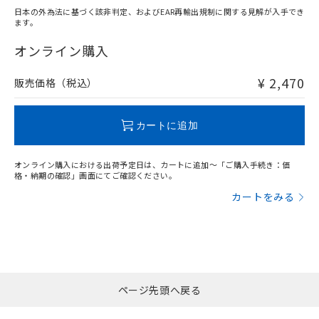
日本の外為法に基づく該非判定、およびEAR再輸出規制に関する見解が入手でき
ます。
"対応済み"や非含有の記載がされた商品であっても、流通
在庫等で未対応品が混在する可能性があります。
オンライン購入
非含有品が必要な際は、弊社営業部門もしくは販売店へお
問い合わせください。
¥ 2,470
販売価格（税込）
この製品のRoHS/REACH対応状況ページへ
カートに追加
オンライン購入における出荷予定日は、カートに追加～「ご購入手続き：価
格・納期の確認」画面にてご確認ください。
カートをみる
ページ先頭へ戻る