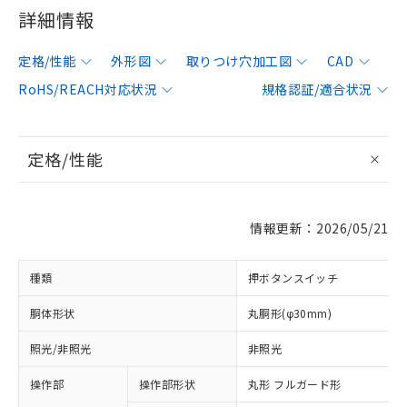
詳細情報
定格/性能
外形図
取りつけ穴加工図
CAD
RoHS/REACH対応状況
規格認証/適合状況
定格/性能
情報更新：2026/05/21
種類
押ボタンスイッチ
胴体形状
丸胴形(φ30mm)
照光/非照光
非照光
操作部
操作部形状
丸形 フルガード形