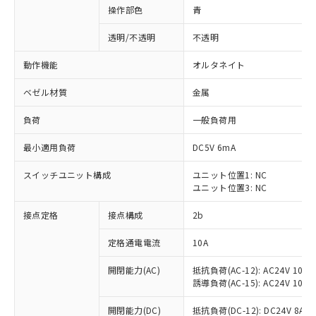
操作部色
青
透明/不透明
不透明
動作機能
オルタネイト
ベゼル材質
金属
負荷
一般負荷用
最小適用負荷
DC5V 6mA
スイッチユニット構成
ユニット位置1: NC
ユニット位置3: NC
接点定格
接点構成
2b
※1 対応状況
定格通電電流
10A
対応済み：EU RoHS指令（10物質）の
非含有に対応した製品が提供可能な商品で
開閉能力(AC)
抵抗負荷(AC-12): AC24V 10A/A
す。
誘導負荷(AC-15): AC24V 10A/AC
対応予定：EU RoHS指令（10物質）の非含
ご利用条件
有に対応した製品に切り替える予定のある
開閉能力(DC)
抵抗負荷(DC-12): DC24V 8A/DC