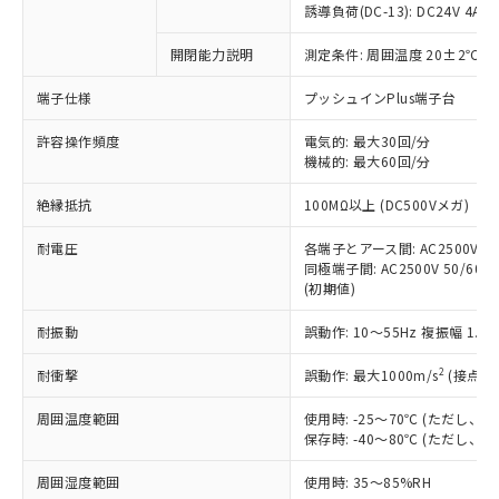
商品です。
誘導負荷(DC-13): DC24V 4A/DC
対応予定なし：EU RoHS指令（10物質）の
以下の条件をお読みいただき、同意のうえ
開閉能力説明
測定条件: 周囲温度 20±2℃、
非含有に非対応の商品で、対応品を出す予
ご利用ください。
定はありません。
端子仕様
プッシュインPlus端子台
調査・確認中：EU RoHS指令（10物質）の
本サービスは、当社制御機器事業取扱
※1 中国RoHS○×表
非含有の対応状況を調査中または確認中の
商品の当社在庫状況および標準価格
許容操作頻度
電気的: 最大30回/分
商品です。
機械的: 最大60回/分
(税抜)を提供させていただくもので
「○」：最大均質材料含有率が中国RoHSの
非該当品：ライセンス料など無形物で、有
す。
基準値以下であることを示します。
害物質有無と関係のない商品です。
絶縁抵抗
100MΩ以上 (DC500Vメガ)
当社制御機器事業取扱商品の中には、
「×」：最大均質材料含有率が中国RoHSの
仕入先様の事情により、非含有部品として
本サービスの対象外となる商品もある
基準値を超えていることを示します。
いたものが、含有品と判明した場合などや
耐電圧
各端子とアース間: AC2500V 50/
当社は、これら貴社製品のうち、外国
ことをご了承ください。
「－」：未確認です。当社販売部門へお問
むを得ず変更することがあります。
同極端子間: AC2500V 50/60Hz
為替および外国貿易法に定める商品
在庫状況および標準価格照会結果は、
い合わせください。
(初期値)
（以下｢規制貨物等」という）を輸出
記載している更新日時点での社内デー
*EU RoHS指令（10物質）：
または国外への提供する場合は、日本
記
タに基づき作成されるものであり、閲
説明
耐振動
誤動作: 10～55Hz 複振幅 1.
鉛(Pb) 1000ppm以下、 水銀(Hg) 1000ppm以下、 カド
*中国RoHS10物質の基準値 (GB/T26572)：
国政府の輸出許可(または役務取引許
号
覧された時点での実際の在庫および標
ミウム(Cd) 100ppm以下、
Pb(鉛) :1000ppm、 Hg(水銀) : 1000ppm、 Cd(カドミウ
可)を取得するなどの必要な手続きを
六価クロム(Cr(Ⅵ)) 1000ppm以下、ポリ臭化ビフェニル
ム) : 100ppm、
準価格とは異なる場合があることをご
2
耐衝撃
誤動作: 最大1000m/s
(接点開
類(PBB) 1000ppm以下、ポリ臭化ジフェニルエーテル類
Cr(Ⅵ)(六価クロム) : 1000ppm、 PBBs(ポリ臭化ビフェ
とります。
了承ください。
(PBDE) 1000ppm以下、フタル酸ビス(2-エチルヘキシ
○
一定数以上の在庫あり
ニル類) : 1000ppm、 PBDEs(ポリ臭化ジフェニルエーテ
当社は規制貨物を破棄する場合は、完
ル) (DEHP)(別名：DOP) 1000ppm以下、フタル酸ブチ
周囲温度範囲
使用時: -25～70℃ (ただし
正式な納期状況および標準価格はお客
ル類) : 1000ppm、
ルベンジル（BBP） 1000ppm以下、フタル酸ジブチル
全に破砕するなど、違法に輸出されな
DBP(フタル酸ジブチル) : 1000ppm、 DIBP(フタル酸ジ
保存時: -40～80℃ (ただし
様のお取引先、またはお客様担当のオ
（DBP） 1000ppm以下、フタル酸ジイソブチル
イソブチル) : 1000ppm、 BBP(フタル酸ブチルベンジ
△
一定数には満たないが在庫あり
いよう必要な手段を講じます。
ムロン制御機器販売店・当社販売員に
(DIBP) 1000ppm以下
ル) : 1000ppm、
周囲湿度範囲
使用時: 35～85%RH
当社は貴社製品を、核兵器、ミサイ
但し、RoHS指令で産業用監視および制御機器に対する
DEHP(フタル酸ビス(2-エチルヘキシル)) : 1000ppm
ご相談ください。