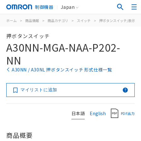
制御機器
Japan
ホーム
>
商品情報
>
商品カテゴリ
>
スイッチ
>
押ボタンスイッチ/表示灯
押ボタンスイッチ
A30NN-MGA-NAA-P202-
NN
A30NN / A30NL 押ボタンスイッチ 形式仕様一覧
マイリストに追加
日本語
English
PDF出力
商品概要