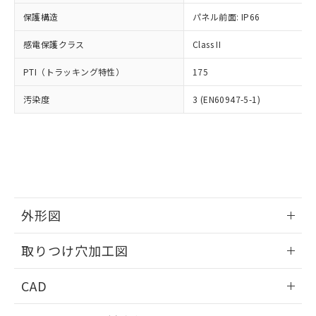
適用除外項目は除く。
ル、化学兵器、生物兵器またはその他
－
在庫なし(最新の在庫状況につ
オムロン制御機器販売店や当社販売拠
フタル酸エステル類の４物質については閾値を超える意
保護構造
パネル前面: IP66
武器並びにこれらの製造装置等に一切
いては、お客様のお取引先、ま
図的な使用がないことを確認しています。
点は「
販売ネットワーク
」をご確認
※2 環境保護使用期限
使用いたしません。
たはお客様担当のオムロン制御
ください。
感電保護クラス
Class II
当社は、貴社製品を第三者に販売する
機器販売店・当社販売員にご確
在庫状況および標準価格結果を当社の
※2 対応予定月
「ｅ」：有害物質（10物質）のすべてが基
場合は、上記1、2および3の内容を当
認ください)
事前の承諾なく第三者に漏洩または開
PTI（トラッキング特性）
175
準値以下であることを示します。
該第三者に通知します。また当社は、
示しないようお願いします。
部品在庫の切り替え状況などにより、予定
「10」：通常の使用状況下において有害物
販売先および販売に係わる関係者が違
マイパーツ機能（部品リスト作成サー
汚染度
3 (EN60947-5-1)
空
受注生産機種、また在庫状況の
月が前後することがあります。
質が外部に漏えいし、環境に深刻な影響を
法に輸出するおそれがある場合は、取
ビス）をご利用いただくには、I-Web
白
情報を公開していない機種
及ぼさない年数を意味します。
り引きをいたしません。
メンバーズにご登録されている必要が
「－」：未確認です。当社販売部門へお問
あります。
い合わせください。
お客様が当ウェブサイト上で当社にご
※3 非含有証明書ダウンロード
登録された部品リストについて、当社
および当社の共同利用者が、当社の製
下記の非含有証明書をダウンロードするこ
品・サービスに関するお客様との取
とができます。
外形図
合意する
キャンセル
引・商談に必要な範囲で利用すること
をご了承ください。
情報更新：2026/05/21
EU RoHS指令（10物質）の非含有証明書
※当社の共同利用者とは、
"個人情報
取りつけ穴加工図
51物質の非含有証明書（当社基準）
の共同利用に関して"
の「1.共同利
※本証明書は発行日時点で非含有を証明す
情報更新：2026/05/21
用者の範囲」に記載されている法人を
CAD
るもので、過去に遡って非含有を証明する
指します。
ものではありません。
ログイン/会員登録いただくと、CADデータをダウンロー
また、RoHS指令のフタル酸エステル類４