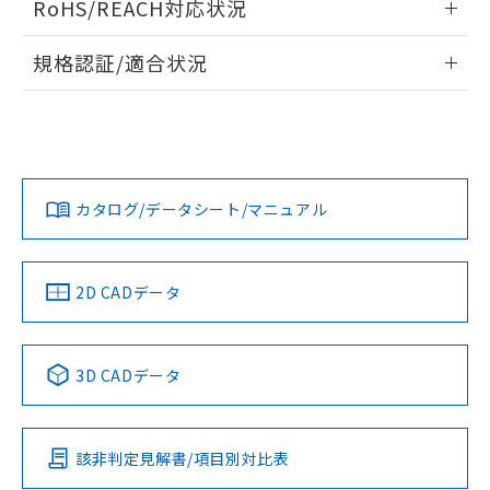
RoHS/REACH対応状況
ドすることができます。
物質の対応では、対応完了までの期間は出
荷製品に未対応品が混在することから備考
情報更新：2026/7/29
規格認証/適合状況
欄に対応日を記載しておりました。
既に当社にて対応品への在庫切替を完了
ログイン/会員登録
EU RoHS
注意事項・凡例
A30NN-MGA-NAA-P202-NNについての規格認証/適合状況に
していることから、特段のことがない限
ついては、「カスタマーサポートセンタ お客様相談室」また
り、2022年1月12日より割愛しておりま
は貴社担当オムロン営業員または販売店にお問い合わせくだ
す。
対応状況
対応予定月
※1
※2
さい。
ダウンロードデータをご利用いただく前に、以下を必ずお読
みください。
カタログ/データシート/マニュアル
対応済み
ソフトウェアの使用条件
お問い合わせ
中国 RoHS
注意事項・凡例
2D CADデータ
中国 RoHS表
※1 ※2
3D CADデータ
Pb
Hg
Cd
Cr(VI)
該非判定見解書/項目別対比表
O
O
O
O