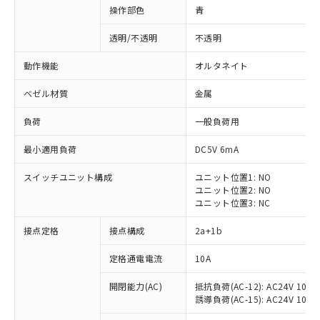
操作部色
青
透明/不透明
不透明
動作機能
オルタネイト
ベゼル材質
金属
負荷
一般負荷用
最小適用負荷
DC5V 6mA
スイッチユニット構成
ユニット位置1: NO
ユニット位置2: NO
ユニット位置3: NC
※1 対応状況
接点定格
接点構成
2a+1b
対応済み：EU RoHS指令（10物質）の
定格通電電流
10A
非含有に対応した製品が提供可能な商品で
開閉能力(AC)
抵抗負荷(AC-12): AC24V 10A/A
す。
誘導負荷(AC-15): AC24V 10A/AC
対応予定：EU RoHS指令（10物質）の非含
ご利用条件
有に対応した製品に切り替える予定のある