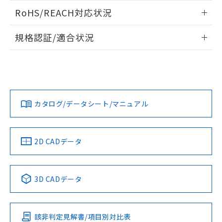
また、RoHS指令のフタル酸エステル類４
ログイン/会員登録いただくと、CADデータをダウンロー
RoHS/REACH対応状況
物質の対応では、対応完了までの期間は出
ドすることができます。
荷製品に未対応品が混在することから備考
情報更新：2026/7/29
欄に対応日を記載しておりました。
規格認証/適合状況
既に当社にて対応品への在庫切替を完了
ログイン/会員登録
EU RoHS
注意事項・凡例
A30NN-MGA-NAA-G112-NNについての規格認証/適合状況に
していることから、特段のことがない限
ついては、「カスタマーサポートセンタ お客様相談室」また
り、2022年1月12日より割愛しておりま
は貴社担当オムロン営業員または販売店にお問い合わせくだ
す。
対応状況
対応予定月
※1
※2
さい。
ダウンロードデータをご利用いただく前に、以下を必ずお読
みください。
カタログ/データシート/マニュアル
対応済み
ソフトウェアの使用条件
お問い合わせ
中国 RoHS
注意事項・凡例
2D CADデータ
中国 RoHS表
※1 ※2
3D CADデータ
Pb
Hg
Cd
Cr(VI)
該非判定見解書/項目別対比表
O
O
O
O