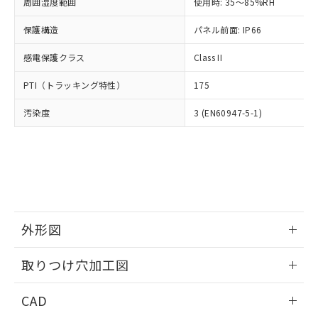
ご相談ください。
周囲湿度範囲
使用時: 35～85%RH
適用除外項目は除く。
ル、化学兵器、生物兵器またはその他
－
在庫なし(最新の在庫状況につ
オムロン制御機器販売店や当社販売拠
フタル酸エステル類の４物質については閾値を超える意
武器並びにこれらの製造装置等に一切
いては、お客様のお取引先、ま
図的な使用がないことを確認しています。
保護構造
パネル前面: IP66
点は「
販売ネットワーク
」をご確認
※2 環境保護使用期限
使用いたしません。
たはお客様担当のオムロン制御
ください。
当社は、貴社製品を第三者に販売する
感電保護クラス
Class II
機器販売店・当社販売員にご確
在庫状況および標準価格結果を当社の
※2 対応予定月
「ｅ」：有害物質（10物質）のすべてが基
場合は、上記1、2および3の内容を当
認ください)
事前の承諾なく第三者に漏洩または開
準値以下であることを示します。
PTI（トラッキング特性）
175
該第三者に通知します。また当社は、
示しないようお願いします。
部品在庫の切り替え状況などにより、予定
「10」：通常の使用状況下において有害物
販売先および販売に係わる関係者が違
マイパーツ機能（部品リスト作成サー
空
受注生産機種、また在庫状況の
汚染度
3 (EN60947-5-1)
月が前後することがあります。
質が外部に漏えいし、環境に深刻な影響を
法に輸出するおそれがある場合は、取
ビス）をご利用いただくには、I-Web
白
情報を公開していない機種
及ぼさない年数を意味します。
り引きをいたしません。
メンバーズにご登録されている必要が
「－」：未確認です。当社販売部門へお問
あります。
い合わせください。
お客様が当ウェブサイト上で当社にご
※3 非含有証明書ダウンロード
登録された部品リストについて、当社
および当社の共同利用者が、当社の製
下記の非含有証明書をダウンロードするこ
品・サービスに関するお客様との取
とができます。
合意する
キャンセル
引・商談に必要な範囲で利用すること
外形図
をご了承ください。
EU RoHS指令（10物質）の非含有証明書
※当社の共同利用者とは、
情報更新：2026/05/21
"個人情報
取りつけ穴加工図
51物質の非含有証明書（当社基準）
の共同利用に関して"
の「1.共同利
※本証明書は発行日時点で非含有を証明す
用者の範囲」に記載されている法人を
情報更新：2026/05/21
るもので、過去に遡って非含有を証明する
CAD
指します。
ものではありません。