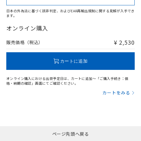
日本の外為法に基づく該非判定、およびEAR再輸出規制に関する見解が入手でき
ます。
"対応済み"や非含有の記載がされた商品であっても、流通
在庫等で未対応品が混在する可能性があります。
オンライン購入
非含有品が必要な際は、弊社営業部門もしくは販売店へお
問い合わせください。
¥ 2,530
販売価格（税込）
この製品のRoHS/REACH対応状況ページへ
カートに追加
オンライン購入における出荷予定日は、カートに追加～「ご購入手続き：価
格・納期の確認」画面にてご確認ください。
カートをみる
ページ先頭へ戻る