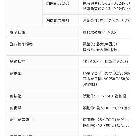
開閉能力(DC)
抵抗負荷(DC-12): DC24V 8A/DC
商品です。
誘導負荷(DC-13): DC24V 4A/DC
対応予定なし：EU RoHS指令（10物質）の
以下の条件をお読みいただき、同意のうえ
非含有に非対応の商品で、対応品を出す予
開閉能力説明
測定条件: 周囲温度 20±2℃、
ご利用ください。
定はありません。
調査・確認中：EU RoHS指令（10物質）の
端子仕様
ねじ締め端子 (M3.5)
本サービスは、当社制御機器事業取扱
※1 中国RoHS○×表
非含有の対応状況を調査中または確認中の
商品の当社在庫状況および標準価格
許容操作頻度
商品です。
電気的: 最大30回/分
(税抜)を提供させていただくもので
「○」：最大均質材料含有率が中国RoHSの
機械的: 最大60回/分
非該当品：ライセンス料など無形物で、有
す。
基準値以下であることを示します。
害物質有無と関係のない商品です。
当社制御機器事業取扱商品の中には、
絶縁抵抗
100MΩ以上 (DC500Vメガ)
「×」：最大均質材料含有率が中国RoHSの
仕入先様の事情により、非含有部品として
本サービスの対象外となる商品もある
基準値を超えていることを示します。
いたものが、含有品と判明した場合などや
当社は、これら貴社製品のうち、外国
ことをご了承ください。
耐電圧
各端子とアース間: AC2500V 50/
「－」：未確認です。当社販売部門へお問
むを得ず変更することがあります。
為替および外国貿易法に定める商品
同極端子間: AC2500V 50/60Hz
在庫状況および標準価格照会結果は、
い合わせください。
（以下｢規制貨物等」という）を輸出
(初期値)
記載している更新日時点での社内デー
*EU RoHS指令（10物質）：
または国外への提供する場合は、日本
記
タに基づき作成されるものであり、閲
説明
鉛(Pb) 1000ppm以下、 水銀(Hg) 1000ppm以下、 カド
*中国RoHS10物質の基準値 (GB/T26572)：
耐振動
誤動作: 10～55Hz 複振幅 1.
国政府の輸出許可(または役務取引許
号
覧された時点での実際の在庫および標
ミウム(Cd) 100ppm以下、
Pb(鉛) :1000ppm、 Hg(水銀) : 1000ppm、 Cd(カドミウ
可)を取得するなどの必要な手続きを
六価クロム(Cr(Ⅵ)) 1000ppm以下、ポリ臭化ビフェニル
ム) : 100ppm、
準価格とは異なる場合があることをご
類(PBB) 1000ppm以下、ポリ臭化ジフェニルエーテル類
2
耐衝撃
誤動作: 最大1000m/s
(接点開
Cr(Ⅵ)(六価クロム) : 1000ppm、 PBBs(ポリ臭化ビフェ
とります。
了承ください。
(PBDE) 1000ppm以下、フタル酸ビス(2-エチルヘキシ
○
一定数以上の在庫あり
ニル類) : 1000ppm、 PBDEs(ポリ臭化ジフェニルエーテ
当社は規制貨物を破棄する場合は、完
ル) (DEHP)(別名：DOP) 1000ppm以下、フタル酸ブチ
正式な納期状況および標準価格はお客
ル類) : 1000ppm、
周囲温度範囲
使用時: -25～70℃ (ただし
ルベンジル（BBP） 1000ppm以下、フタル酸ジブチル
全に破砕するなど、違法に輸出されな
DBP(フタル酸ジブチル) : 1000ppm、 DIBP(フタル酸ジ
様のお取引先、またはお客様担当のオ
保存時: -40～80℃ (ただし
（DBP） 1000ppm以下、フタル酸ジイソブチル
イソブチル) : 1000ppm、 BBP(フタル酸ブチルベンジ
△
一定数には満たないが在庫あり
いよう必要な手段を講じます。
ムロン制御機器販売店・当社販売員に
(DIBP) 1000ppm以下
ル) : 1000ppm、
当社は貴社製品を、核兵器、ミサイ
但し、RoHS指令で産業用監視および制御機器に対する
DEHP(フタル酸ビス(2-エチルヘキシル)) : 1000ppm