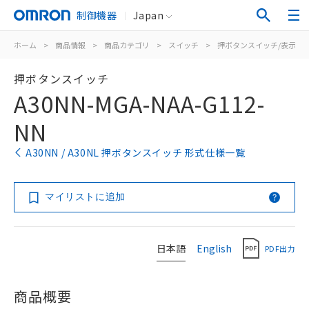
制御機器
Japan
ホーム
>
商品情報
>
商品カテゴリ
>
スイッチ
>
押ボタンスイッチ/表示灯
押ボタンスイッチ
A30NN-MGA-NAA-G112-
NN
A30NN / A30NL 押ボタンスイッチ 形式仕様一覧
マイリストに追加
日本語
English
PDF出力
商品概要