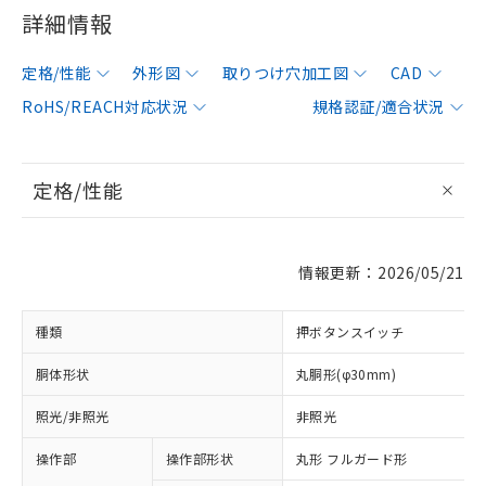
詳細情報
定格/性能
外形図
取りつけ穴加工図
CAD
RoHS/REACH対応状況
規格認証/適合状況
定格/性能
情報更新：2026/05/21
種類
押ボタンスイッチ
胴体形状
丸胴形(φ30mm)
照光/非照光
非照光
操作部
操作部形状
丸形 フルガード形