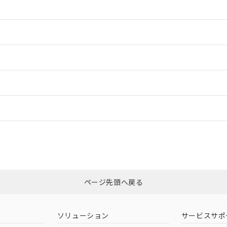
情報更新：2
情報更新：2
ードすることができます。
情報更新：
ログイン/会員登録
適合状況については、「カスタマーサポートセンタ お客様相談室」または貴
みください。
非含有証明書
※3
ページ先頭へ戻る
ダウンロードはこちら
ソリューション
サービスサポ