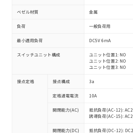
ベゼル材質
金属
負荷
一般負荷用
最小適用負荷
DC5V 6mA
※1 対応状況
スイッチユニット構成
ユニット位置1: NO
対応済み：EU
ユニット位置2: NO
対応予定：EU R
ユニット位置3: NO
対応予定なし：EU
調査・確認中：EU
ご利用条件
接点定格
接点構成
3a
非該当品：ライセ
※1 中国RoHS
仕入先様の事情に
定格通電電流
10A
があります。
以下の条件をお読
「○」：最大均質
「×」：最大均質
本サービスは
当社は、これ
*EU RoHS指令（10物
開閉能力(AC)
抵抗負荷(AC-12): AC24
「－」：未確認で
鉛(Pb) 1000ppm以下、
くものです。
う）を輸出ま
誘導負荷(AC-15): AC24V
記
説明
六価クロム(Cr(Ⅵ)) 1
当社制御機器
などの必要な
フタル酸ビス(2-エチルヘ
号
*中国RoHS10物質の基準値 
ル（DBP） 1000ppm
在庫状況およ
当社は規制貨
Pb(鉛) :1000ppm、 Hg
開閉能力(DC)
抵抗負荷(DC-12): DC24
但し、RoHS指令で産