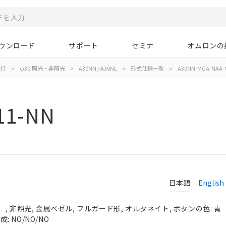
ウンロード
サポート
セミナ
オムロンの
示灯
>
φ30:照光・非照光
>
A30NN / A30NL
>
形式仕様一覧
>
A30NN-MGA-NAA-
11-NN
日本語
English
, 非照光, 金属ベゼル, フルガード形, オルタネイト, ボタンの色: 青
成: NO/NO/NO