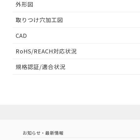
外形図
取りつけ穴加工図
CAD
ログイン/会員登録いただくと、CADデータをダウンロ
RoHS/REACH対応状況
規格認証/適合状況
EU RoHS
注意事項・凡例
A30NN-MGA-NAA-G111-NNについての規格認証/
営業員または販売店にお問い合わせください。
ダウンロードデータをご利用いただく前に、以下を必ずお読
対応状況
対応予定月
※1
※2
ソフトウェアの使用条件
対応済み
お知らせ・最新情報
中国 RoHS
注意事項・凡例