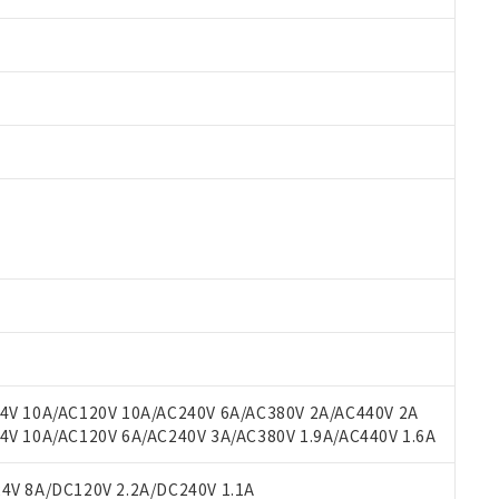
 RoHS指令（10物質）の非含有に対応した製品が提供可能な商品です
oHS指令（10物質）の非含有に対応した製品に切り替える予定のある
 RoHS指令（10物質）の非含有に非対応の商品で、対応品を出す予
 RoHS指令（10物質）の非含有の対応状況を調査中または確認中の
ンス料など無形物で、有害物質有無と関係のない商品です。
○×表
より、非含有部品としていたものが、含有品と判明した場合などやむ
みいただき、同意のうえご利用ください。
材料含有率が中国RoHSの基準値以下であることを示します。
材料含有率が中国RoHSの基準値を超えていることを示します。
、当社制御機器事業取扱商品の当社在庫状況および標準価格(税抜)
ら貴社製品のうち、外国為替および外国貿易法に定める商品（以下｢
質）：
V 10A/AC120V 10A/AC240V 6A/AC380V 2A/AC440V 2A
す。当社販売部門へお問い合わせください。
 水銀(Hg) 1000ppm以下、 カドミウム(Cd) 100ppm以下、
たは国外への提供する場合は、日本国政府の輸出許可(または役務取
 10A/AC120V 6A/AC240V 3A/AC380V 1.9A/AC440V 1.6A
000ppm以下、ポリ臭化ビフェニル類(PBB) 1000ppm以下、ポリ臭化ジフェニルエーテル類(P
事業取扱商品の中には、本サービスの対象外となる商品もあること
手続きをとります。
キシル) (DEHP)(別名：DOP) 1000ppm以下、フタル酸ブチルベンジル（BBP） 100
(GB/T26572)：
以下、フタル酸ジイソブチル (DIBP) 1000ppm以下
び標準価格照会結果は、記載している更新日時点での社内データに
物を破棄する場合は、完全に破砕するなど、違法に輸出されないよ
(水銀) : 1000ppm、 Cd(カドミウム) : 100ppm、
V 8A/DC120V 2.2A/DC240V 1.1A
業用監視および制御機器に対する適用除外項目は除く。