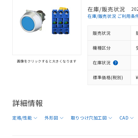
在庫/販売状況
20
在庫/販売状況 ご利用条
販売状況
機種区分
画像をクリックすると大きくなります
在庫状況
標準価格(税別)
詳細情報
定格/性能
外形図
取りつけ穴加工図
CAD