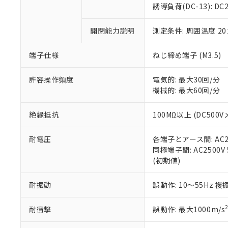
のであり、閲
ます。
Cr(Ⅵ)(六価クロム) : 
フタル酸エステル類の４
誘導負荷(DC-13): DC24
○
一定数以
DBP(フタル酸ジブチル) :
い。
当社は貴社製
DEHP(フタル酸ビス(2-エ
正式な納期状
置等に一切使
開閉能力説明
測定条件: 周囲温度 2
当社販売員に
※2 対応予定月
△
一定数に
当社は、貴社
オムロン制御
また当社は、
※2 環境保護使
在庫状況およ
部品在庫の切り替
たしません。
端子仕様
ねじ締め端子 (M3.5)
－
在庫なし
す。
「ｅ」：有害物質
機器販売
マイパーツ機
「10」：通常の
許容操作頻度
電気的: 最大30回/分
ている必要が
味します。
機械的: 最大60回/分
空
受注生産
お客様が当ウ
※3 非含有証明
「－」：未確認で
白
が、当社の製
絶縁抵抗
100MΩ以上 (DC500V
さい。
下記の非含有証明
※当社の共同
耐電圧
各端子とアース間: AC250
いる法人を指
EU RoHS指令（
同極端子間: AC2500V 5
51物質の非含有証
(初期値)
※本証明書は発行
また、RoHS指
混在することから
耐振動
誤動作: 10～55Hz 複
既に当社にて対応
り割愛しておりま
耐衝撃
誤動作: 最大1000m/s