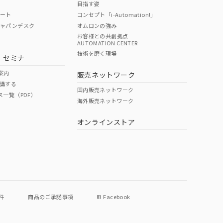
目指す姿
ポート
コンセプト「i-Automation!」
ジャパンデスク
オムロンの強み
お客様との共創拠点
AUTOMATION CENTER
DIBP
BBP
DEHP
環境保護
技術を磨く現場
・セミナ
使用期限
案内
販売ネットワーク
講する
O
O
O
e
国内販売ネットワーク
ス一覧（PDF）
海外販売ネットワーク
オンラインストア
状況ページへ
件
商品のご承諾事項
Facebook