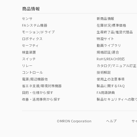
商品情報
中国 RoHS表
※1 ※2
センサ
新商品情報
FAシステム機器
在庫状況/標準価格
Pb
Hg
Cd
Cr(V
モーション/ドライブ
生産終了品/推奨代替品
ロボティクス
特設サイト
セーフティ
動画ライブラリ
検査装置
規格認証/適合
O
O
O
O
スイッチ
RoHS/REACH対応
リレー
カタログ/マニュアル訂正
コントロール
技術解説
"対応済み"や非含有の記載がされた商品であっても、流通
電源/周辺機器他
使用上の注意事項
非含有品が必要な際は、弊社営業部門もしくは販売店へお
省エネ支援/環境対策機器
製品に関するFAQ
目的・仕様から探す
FA用語辞典
改善・活用事例から探す
製品セキュリティへの取
OMRON Corporation
ヘルプ
サ