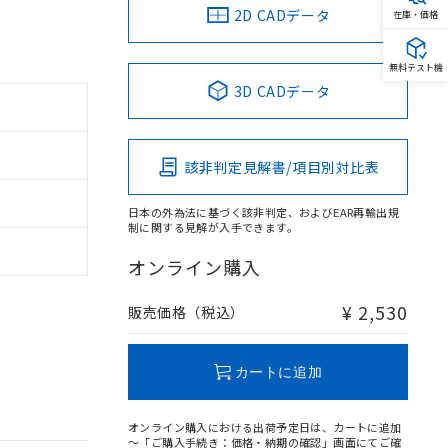
2D CADデータ
在庫・価格
無料テスト機
3D CADデータ
該非判定見解書/項目別対比表
日本の外為法に基づく該非判定、およびEAR再輸出規
制に関する見解が入手できます。
オンライン購入
¥ 2,530
販売価格（税込）
カートに追加
オンライン購入における出荷予定日は、カートに追加
～「ご購入手続き：価格・納期の確認」画面にてご確