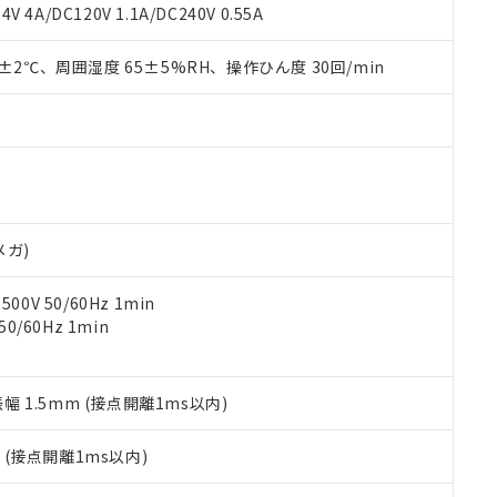
覧された時点での実際の在庫および標準価格とは異なる場合がある
1000ppm、 PBBs(ポリ臭化ビフェニル類) : 1000ppm、 PBDEs(ポリ臭化ジフェニルエーテル類
物質については閾値を超える意図的な使用がないことを確認しています。
V 4A/DC120V 1.1A/DC240V 0.55A
上の在庫あり
 1000ppm、 DIBP(フタル酸ジイソブチル) : 1000ppm、 BBP(フタル酸ブチルベンジル) :
品を、核兵器、ミサイル、化学兵器、生物兵器またはその他武器並
チルヘキシル)) : 1000ppm
況および標準価格はお客様のお取引先、またはお客様担当のオムロ
用いたしません。
0±2℃、周囲湿度 65±5%RH、操作ひん度 30回/min
ご相談ください。
は満たないが在庫あり
製品を第三者に販売する場合は、上記1、2および3の内容を当該第
機器販売店や当社販売拠点は「
販売ネットワーク
」をご確認くだ
販売先および販売に係わる関係者が違法に輸出するおそれがある場
用期限
び標準価格結果を当社の事前の承諾なく第三者に漏洩または開示し
え状況などにより、予定月が前後することがあります。
(最新の在庫状況については、お客様のお取引先、またはお客様担当
（10物質）のすべてが基準値以下であることを示します。
店・当社販売員にご確認ください)
能（部品リスト作成サービス）をご利用いただくには、I-Webメン
使用状況下において有害物質が外部に漏えいし、環境に深刻な影響を
あります。
機種、また在庫状況の情報を公開していない機種
ェブサイト上で当社にご登録された部品リストについて、当社およ
書ダウンロード
す。当社販売部門へお問い合わせください。
品・サービスに関するお客様との取引・商談に必要な範囲で利用す
合意する
キャンセル
メガ)
書をダウンロードすることができます。
利用者とは、
"個人情報の共同利用に関して"
の「1.共同利用者の
0V 50/60Hz 1min
します。
10物質）の非含有証明書
0/60Hz 1min
明書（当社基準）
日時点で非含有を証明するもので、過去に遡って非含有を証明するも
令のフタル酸エステル類４物質の対応では、対応完了までの期間は出
備考欄に対応日を記載しておりました。
振幅 1.5mm (接点開離1ms以内)
品への在庫切替を完了していることから、特段のことがない限り、20
す。
2
(接点開離1ms以内)