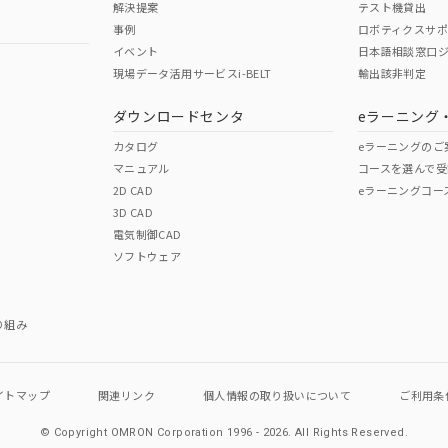
解決提案
テスト機貸出
事例
ロボティクスサ
イベント
日本語相談窓口
現場データ活用サービスi-BELT
輸出該非判定
I)
PBBs
PBDEs
DBP
ダウンロードセンタ
eラーニング
カタログ
eラーニングのご
マニュアル
コースを選んで受
O
O
O
2D CAD
eラーニングコー
3D CAD
電気制御CAD
在庫等で未対応品が混在する可能性があります。
ソフトウェア
問い合わせください。
この製品のRoHS/REACH対応
り組み
イトマップ
関連リンク
個人情報の
取り扱いについて
ご利用条
© Copyright OMRON Corporation 1996 - 2026.
All Rights Reserved.