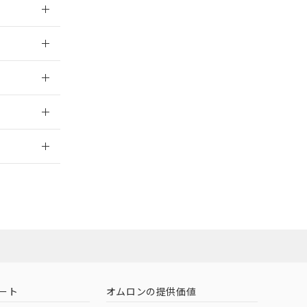
026/05/21
026/05/21
2026/7/29
社担当オムロン
お問い合わせ
ート
オムロンの提供価値